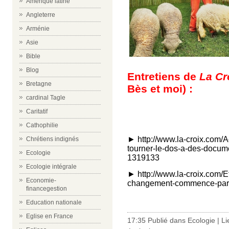
Amérique latine
Angleterre
Arménie
Asie
Bible
Blog
Entretiens de
La Cr
Bretagne
Bès et moi) :
cardinal Tagle
Caritatif
Cathophilie
►
http://www.la-croix.com/A
Chrétiens indignés
tourner-le-dos-a-des-docume
Ecologie
1319133
Ecologie intégrale
►
http://www.la-croix.com/
Economie-
changement-commence-par
financegestion
Education nationale
Eglise en France
17:35 Publié dans
Ecologie
|
Li