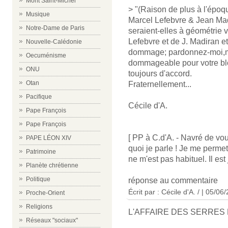
Mont Saint-Michel
> "(Raison de plus à l'époq
Musique
Marcel Lefebvre & Jean Madir
Notre-Dame de Paris
seraient-elles à géométrie 
Lefebvre et de J. Madiran et
Nouvelle-Calédonie
dommage; pardonnez-moi,mai
Oecuménisme
dommageable pour votre blo
ONU
toujours d'accord.
Otan
Fraternellement...
Pacifique
Cécile d'A.
Pape François
Pape François
[ PP à C.d'A. - Navré de vou
PAPE LÉON XIV
quoi je parle ! Je me perme
Patrimoine
ne m'est pas habituel. Il est 
Planète chrétienne
Politique
réponse au commentaire
Écrit par : Cécile d'A. / | 05/06
Proche-Orient
Religions
L'AFFAIRE DES SERRES 
Réseaux "sociaux"