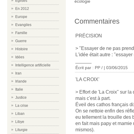
Eglises
écologie
En 2012
Europe
Commentaires
Evangiles
Famille
PRÉCISION
Guerre
> "Essayer de ne pas prendre 
Histoire
L'idée était autre : "essayer 
Idées
______
Intelligence artificielle
Écrit par : PP / | 03/06/2015
Iran
'LA CROIX'
Irlande
Italie
> Effort de 'La Croix" sur l
Justice
mais c'est à part.
Éveil des cathos français d
La crise
On se nettoie enfin des réf
Liban
eu tellement la trouille des
Libye
en fait mais papy et mamie n
mismos).
Liturgie