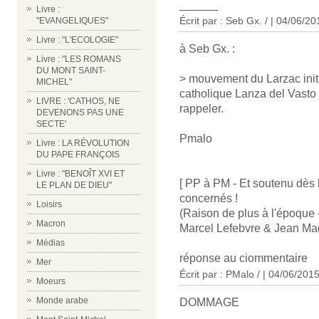
______
Livre :
Écrit par : Seb Gx. / | 04/06/20
"EVANGELIQUES"
Livre : "L'ECOLOGIE"
à Seb Gx. :
Livre : "LES ROMANS
DU MONT SAINT-
> mouvement du Larzac initié
MICHEL"
catholique Lanza del Vasto 
LIVRE : 'CATHOS, NE
rappeler.
DEVENONS PAS UNE
SECTE'
Pmalo
Livre : LA RÉVOLUTION
DU PAPE FRANÇOIS
Livre : "BENOÎT XVI ET
[ PP à PM - Et soutenu dès 
LE PLAN DE DIEU"
concernés !
Loisirs
(Raison de plus à l'époque 
Macron
Marcel Lefebvre & Jean Mad
Médias
réponse au ciommentaire
Mer
Écrit par : PMalo / | 04/06/201
Moeurs
Monde arabe
DOMMAGE