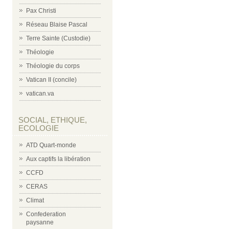
Pax Christi
Réseau Blaise Pascal
Terre Sainte (Custodie)
Théologie
Théologie du corps
Vatican II (concile)
vatican.va
SOCIAL, ETHIQUE,
ECOLOGIE
ATD Quart-monde
Aux captifs la libération
CCFD
CERAS
Climat
Confederation
paysanne