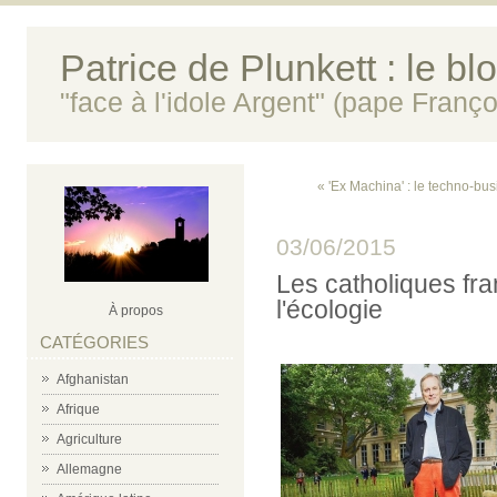
Patrice de Plunkett : le bl
"face à l'idole Argent" (pape Franço
« 'Ex Machina' : le techno-bu
03/06/2015
Les catholiques fra
l'écologie
À propos
CATÉGORIES
Afghanistan
Afrique
Agriculture
Allemagne