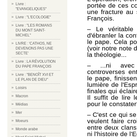
portée de ces co
Livre :
"EVANGELIQUES"
une fracture au 
François.
Livre : "L'ECOLOGIE"
Livre : "LES ROMANS
–
Le véritable
DU MONT SAINT-
d'ébranler la co
MICHEL"
le pape. Cela po
LIVRE : 'CATHOS, NE
(voir notre note 
DEVENONS PAS UNE
la théologie...
SECTE'
Livre : LA RÉVOLUTION
–
...ni avec
DU PAPE FRANÇOIS
controverses ent
Livre : "BENOÎT XVI ET
le pape, finissen
LE PLAN DE DIEU"
lumière de l'Espr
Loisirs
finales qui éclair
Il suffit de lire
Macron
pour le constater*
Médias
Mer
–
C'est ce qui s
veulent faire cro
Moeurs
entre deux clan
Monde arabe
ni l'histoire de 