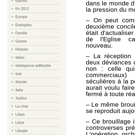
Eglises
dans le monde d
la pression du 
En 2012
Europe
–
On peut compa
deuxième concil
Evangiles
était d'actualise
Famille
de l'Eglise c
Guerre
nouveau.
Histoire
–
La réception 
Idées
deux déviances c
Intelligence artificielle
non : celle qui
commerciaux) 
Iran
séculières à la p
Irlande
aurait voulu fair
Italie
fermé à toute réa
Justice
–
Le même brouil
La crise
se reproduit aujo
Liban
–
Ce brouillage 
Libye
controverses pré
Liturgie
L'opération, orch