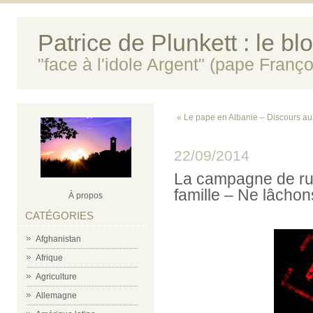
Patrice de Plunkett : le bl
"face à l'idole Argent" (pape Franço
« Le pape en Albanie – Discours au
22/09/2014
La campagne de rum
famille – Ne lâchons
À propos
CATÉGORIES
Afghanistan
Afrique
Agriculture
Allemagne