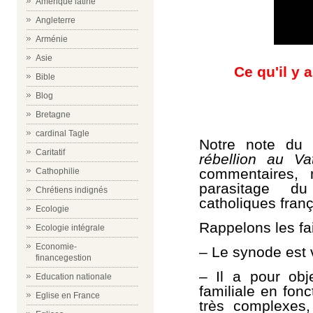
Amérique latine
Angleterre
Arménie
Asie
Ce qu'il y a
Bible
Blog
Bretagne
cardinal Tagle
Notre note du
Caritatif
rébellion au Va
commentaires, 
Cathophilie
parasitage d
Chrétiens indignés
catholiques franç
Ecologie
Rappelons les fai
Ecologie intégrale
Economie-
–
Le synode est 
financegestion
–
Il a pour obje
Education nationale
familiale en fonc
Eglise en France
très complexes,