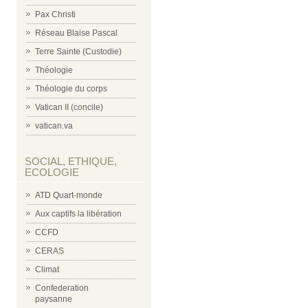
Pax Christi
Réseau Blaise Pascal
Terre Sainte (Custodie)
Théologie
Théologie du corps
Vatican II (concile)
vatican.va
SOCIAL, ETHIQUE,
ECOLOGIE
ATD Quart-monde
Aux captifs la libération
CCFD
CERAS
Climat
Confederation
paysanne