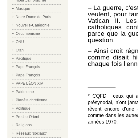
Mont Saint-Michel
–
La guerre, c'es
Musique
veulent, pour f
Notre-Dame de Paris
Vatican II. Le
Nouvelle-Calédonie
catholiques con
parce que la gu
Oecuménisme
question.
ONU
–
Ainsi croit rég
Otan
comme disait hi
Pacifique
chaque fois l'enn
Pape François
Pape François
PAPE LÉON XIV
__________
Patrimoine
* CQFD : ceux qui a
Planète chrétienne
présynodal, n'ont jamai
rêvent encore d'une 
Politique
comme dans les autres
Proche-Orient
années 1970.
Religions
Réseaux "sociaux"