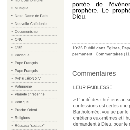
Mont Saint-Michel
portée de l'événe
Musique
prophète. Le proph
Dieu.
Notre-Dame de Paris
Nouvelle-Calédonie
Oecuménisme
ONU
Otan
10:36 Publié dans
Eglises
,
Pap
permanent
|
Commentaires (11
Pacifique
Pape François
Pape François
Commentaires
PAPE LÉON XIV
Patrimoine
LEUR FAIBLESSE
Planète chrétienne
> L’unité des chrétiens au s
Politique
confessions est certes une p
Proche-Orient
Bartholomée, voulue par le 
chrétiens eux-mêmes et l’hum
Religions
demandent à Dieu, pour le m
Réseaux "sociaux"