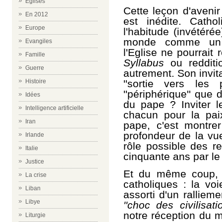
Eglises
Cette leçon d'aveni
En 2012
est inédite. Catho
Europe
l'habitude (invétérée
monde comme un 
Evangiles
l'Eglise ne pourrait
Famille
Syllabus
ou redditi
Guerre
autrement. Son invit
''sortie vers les 
Histoire
''périphérique'' que 
Idées
du pape ? Inviter l
Intelligence artificielle
chacun pour la pai
Iran
pape, c'est montrer
profondeur de la vu
Irlande
rôle possible des re
Italie
cinquante ans par le 
Justice
Et du même coup, 
La crise
catholiques : la vo
Liban
assorti d'un ralliem
Libye
''choc des civilisatio
notre réception du m
Liturgie