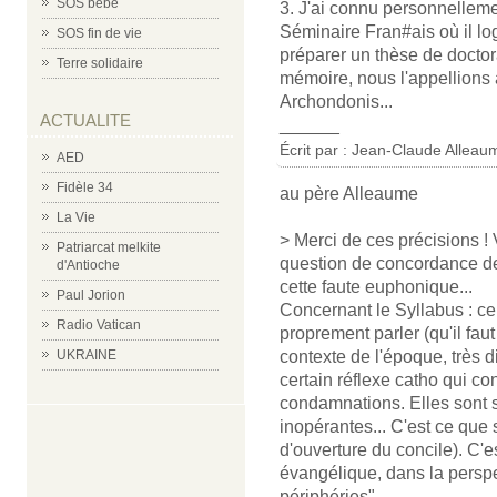
SOS bébé
3. J'ai connu personnellem
Séminaire Fran#ais où il lo
SOS fin de vie
préparer un thèse de doctora
Terre solidaire
mémoire, nous l'appellions 
Archondonis...
ACTUALITE
______
Écrit par : Jean-Claude Alleau
AED
Fidèle 34
au père Alleaume
La Vie
> Merci de ces précisions 
Patriarcat melkite
question de concordance de
d'Antioche
cette faute euphonique...
Paul Jorion
Concernant le Syllabus : ce
Radio Vatican
proprement parler (qu'il faut
contexte de l'époque, très di
UKRAINE
certain réflexe catho qui co
condamnations. Elles sont s
inopérantes... C'est ce que 
d'ouverture du concile). C'
évangélique, dans la perspec
périphéries".