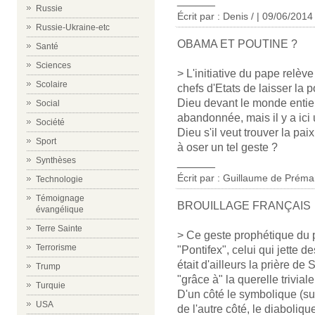
______
Russie
Écrit par : Denis / | 09/06/2014
Russie-Ukraine-etc
OBAMA ET POUTINE ?
Santé
Sciences
> L'initiative du pape relè
Scolaire
chefs d'Etats de laisser la 
Dieu devant le monde entier
Social
abandonnée, mais il y a ic
Société
Dieu s'il veut trouver la pai
Sport
à oser un tel geste ?
Synthèses
______
Écrit par : Guillaume de Préma
Technologie
Témoignage
BROUILLAGE FRANÇAIS
évangélique
Terre Sainte
> Ce geste prophétique du p
Terrorisme
"Pontifex", celui qui jette d
était d'ailleurs la prière de
Trump
"grâce à" la querelle trivia
Turquie
D'un côté le symbolique (su
USA
de l'autre côté, le diabolique