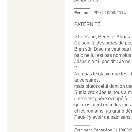
______
Écrit par : PP / | 10/06/2014
PATERNITÉ
> Le Pape, Peres et Abbas :
Ce sont là des pères de peup
Bien sûr, Dieu ne veut pas l
paix ne lui est pas non plus
Jésus n'a-t-il pas dit : Je n
?
Non pas le glaive que les ch
adversaires,
mais plutôt celui dont on us
Sur la croix Jésus nous a mo
il ne s'est guère occupé à l
qui existaient entre les juifs
et les romains, au grand dé
Peut-il y avoir de paix san
______
Écrit par : Pantaléon / | 10/06