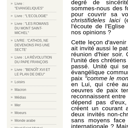
degré de sincérit
Livre :
sommes-nous des fo
"EVANGELIQUES"
pour couvrir sa 
Livre : "L'ECOLOGIE"
christifideles laici
(
Livre : "LES ROMANS
l'écoute de l'Eglise
DU MONT SAINT-
nos opinions ?
MICHEL"
LIVRE : 'CATHOS, NE
Cette leçon d'avenir
DEVENONS PAS UNE
ait invité aussi le p
SECTE'
réunion d'hier soir
Livre : LA RÉVOLUTION
l'unité des chrétien
DU PAPE FRANÇOIS
passé. Unité qui s
Livre : "BENOÎT XVI ET
évangélique commun.
LE PLAN DE DIEU"
paix
''comme le mon
Loisirs
en Lui, qui crée au
oeuvres de paix tem
Macron
reconnaissent entre 
Médias
dépend pas d'eux,
Mer
créent un courant a
deux invités non-chr
Moeurs
sans moyens face 
Monde arabe
internationale ? Ma