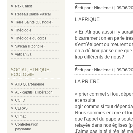
______
Pax Christi
Écrit par : Ninelene / | 09/06/2
Réseau Blaise Pascal
L'AFRIQUE
Terre Sainte (Custodie)
Théologie
> En Afrique aussi il y aurai
bizarrement on en parle très
Théologie du corps
s'entr'étripent ou meurent 
Vatican II (concile)
on a dû finir par se dire que
vatican.va
trop différents de nous?
______
SOCIAL, ETHIQUE,
Écrit par : Ninelene / | 09/06/2
ECOLOGIE
LA PRIÈRE
ATD Quart-monde
Aux captifs la libération
> prier commet si tout dépen
et ensuite
CCFD
agir comme si tout dépendait
CERAS
Nous sommes encore et toujo
Climat
que l'appel du pape à souten
Confederation
relayée dans nos églises (p
paysanne
J'aime pas la télé réalité m