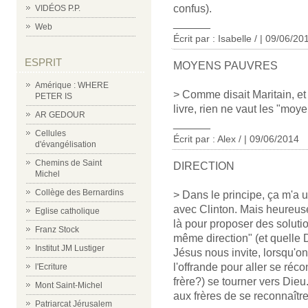
confus).
VIDÉOS P.P.
______
Web
Écrit par : Isabelle / | 09/06/20
ESPRIT
MOYENS PAUVRES
Amérique : WHERE
> Comme disait Maritain, et
PETER IS
livre, rien ne vaut les "moy
AR GEDOUR
______
Cellules
Écrit par : Alex / | 09/06/2014
d'évangélisation
Chemins de Saint
DIRECTION
Michel
Collège des Bernardins
> Dans le principe, ça m'a u
avec Clinton. Mais heureusem
Eglise catholique
là pour proposer des solut
Franz Stock
même direction" (et quelle Di
Institut JM Lustiger
Jésus nous invite, lorsqu'on 
l'offrande pour aller se réco
l'Ecriture
frère?) se tourner vers Dieu.
Mont Saint-Michel
aux frères de se reconnaître
Patriarcat Jérusalem