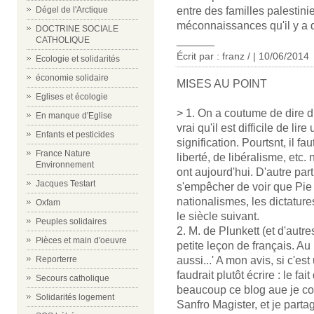
entre des familles palestini
Dégel de l'Arctique
méconnaissances qu'il y a de
DOCTRINE SOCIALE
______
CATHOLIQUE
Écrit par : franz / | 10/06/2014
Ecologie et solidarités
économie solidaire
MISES AU POINT
Eglises et écologie
> 1. On a coutume de dire du
En manque d'Eglise
vrai qu'il est difficile de li
Enfants et pesticides
signification. Pourtsnt, il f
France Nature
liberté, de libéralisme, etc.
Environnement
ont aujourd'hui. D'autre part
Jacques Testart
s'empêcher de voir que Pie
nationalismes, les dictature
Oxfam
le siècle suivant.
Peuples solidaires
2. M. de Plunkett (et d'autr
Pièces et main d'oeuvre
petite leçon de français. Au § 
aussi...' A mon avis, si c'est 
Reporterre
faudrait plutôt écrire : le fai
Secours catholique
beaucoup ce blog aue je con
Solidarités logement
Sanfro Magister, et je parta