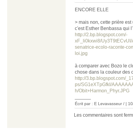
ENCORE ELLE
> mais non, cette prière es
c'est Esther Benbassa qui l'
http://2.bp.blogspot.com/-
xF_li0kxwi8/Uy3T9tECvU
senatrice-ecolo-raconte-com
loi.jpg
à comparer avec Bozo le cl
chose dans la couleur des c
http://3.bp.blogspot.com/_
ps/SG1eXTpGfkI/AAAAAAA
h/Obit+Harmon_Phyr.JPG
______
Écrit par : E Levavasseur / | 1
Les commentaires sont ferm