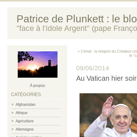
Patrice de Plunkett : le bl
"face à l'idole Argent" (pape Franço
« Climat : la religion du Créateur con
le "
09/06/2014
Au Vatican hier soir
À propos
CATÉGORIES
Afghanistan
Afrique
Agriculture
Allemagne