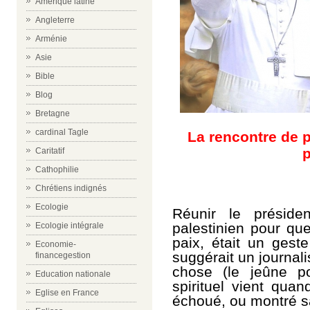
Amérique latine
Angleterre
Arménie
Asie
Bible
Blog
Bretagne
cardinal Tagle
La rencontre de p
p
Caritatif
Cathophilie
Chrétiens indignés
Ecologie
Réunir le présiden
palestinien pour qu
Ecologie intégrale
paix, était un ges
Economie-
suggérait un journal
financegestion
chose (le jeûne p
Education nationale
spirituel vient qua
Eglise en France
échoué, ou montré s