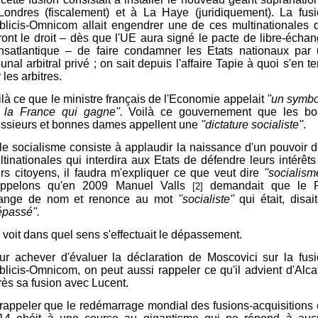
Londres (fiscalement) et à La Haye (juridiquement). La fus
blicis-Omnicom allait engendrer une de ces multinationales 
ront le droit – dès que l'UE aura signé le pacte de libre-écha
ansatlantique – de faire condamner les Etats nationaux par
bunal arbitral privé ; on sait depuis l'affaire Tapie à quoi s'en te
 les arbitres.
ilà ce que le ministre français de l'Economie appelait
''un symb
 la France qui gagne''.
Voilà ce gouvernement que les bo
ssieurs et bonnes dames appellent une
''dictature socialiste''
.
 le socialisme consiste à applaudir la naissance d'un pouvoir 
ltinationales qui interdira aux Etats de défendre leurs intérêts
urs citoyens, il faudra m'expliquer ce que veut dire
''socialisme
ppelons qu'en 2009 Manuel Valls
demandait que le 
[2]
ange de nom et renonce au mot
''socialiste''
qui était, disait-
épassé''.
 voit dans quel sens s'effectuait le dépassement.
ur achever d'évaluer la déclaration de Moscovici sur la fus
blicis-Omnicom, on peut aussi rappeler ce qu'il advient d'Alca
rès sa fusion avec Lucent.
 rappeler que le redémarrage mondial des fusions-acquisitions