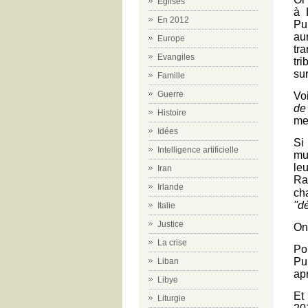
Eglises
à 
En 2012
Pu
au
Europe
tr
Evangiles
tri
sur
Famille
Guerre
Vo
de
Histoire
me
Idées
Si
Intelligence artificielle
mu
le
Iran
Ra
Irlande
ch
''d
Italie
Justice
On
La crise
Po
Pu
Liban
ap
Libye
Et
Liturgie