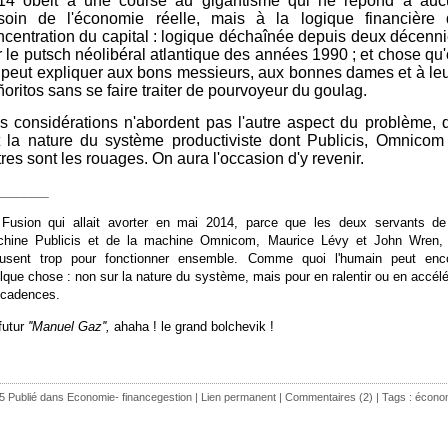
14 obéit à une course au gigantisme qui ne répond à auc
soin de l'économie réelle, mais à la logique financière 
ncentration du capital : logique déchaînée depuis deux décenn
r le putsch néolibéral atlantique des années 1990 ; et chose qu
 peut expliquer aux bons messieurs, aux bonnes dames et à le
oritos sans se faire traiter de pourvoyeur du goulag.
s considérations n'abordent pas l'autre aspect du problème, 
t la nature du système productiviste dont Publicis, Omnicom
res sont les rouages. On aura l'occasion d'y revenir.
_______
 Fusion qui allait avorter en mai 2014, parce que les deux servants de
hine Publicis et de la machine Omnicom, Maurice Lévy et John Wren,
ousent trop pour fonctionner ensemble. Comme quoi l'humain peut enc
lque chose : non sur la nature du système, mais pour en ralentir ou en accélé
 cadences.
 futur
''Manuel Gaz'',
ahaha !
le grand bolchevik !
5 Publié dans
Economie- financegestion
|
Lien permanent
|
Commentaires (2)
| Tags :
écono