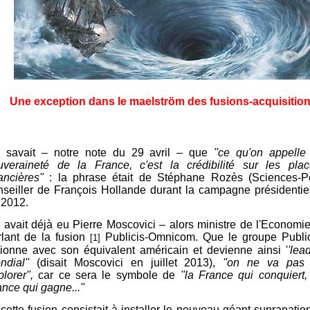
Une exception dans le maelström des fusions-acquisition
 savait – notre note du 29 avril – que
''ce qu'on appelle
uveraineté de la France, c'est la crédibilité sur les pla
nancières
''
:
la phrase était de Stéphane Rozès (Sciences-Po
nseiller de François Hollande durant la campagne présidentie
 2012.
 y avait déjà eu Pierre Moscovici – alors ministre de l'Economi
rlant de la fusion
Publicis-Omnicom. Que le groupe Publi
[1]
sionne avec son équivalent américain et devienne ainsi '
'lea
dial''
(disait Moscovici en juillet 2013),
''on ne va pas 
lorer'',
car ce sera le symbole de
''la France qui conquiert,
nce qui gagne...''
 cette fusion consistait à installer le nouveau géant supranatio