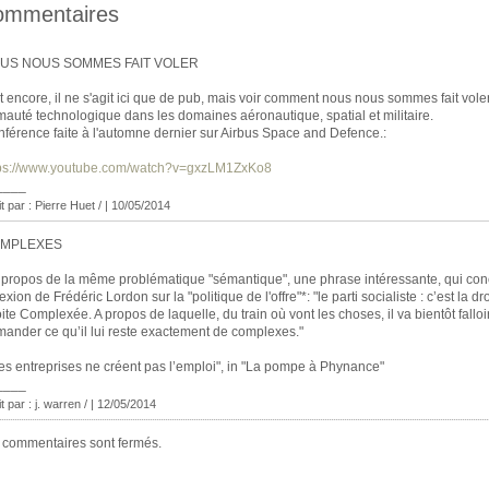
ommentaires
US NOUS SOMMES FAIT VOLER
t encore, il ne s'agit ici que de pub, mais voir comment nous nous sommes fait vole
mauté technologique dans les domaines aéronautique, spatial et militaire.
férence faite à l'automne dernier sur Airbus Space and Defence.:
tps://www.youtube.com/watch?v=gxzLM1ZxKo8
____
it par : Pierre Huet / | 10/05/2014
MPLEXES
 propos de la même problématique "sémantique", une phrase intéressante, qui con
lexion de Frédéric Lordon sur la "politique de l'offre"*: "le parti socialiste : c’est la dro
ite Complexée. A propos de laquelle, du train où vont les choses, il va bientôt falloi
ander ce qu’il lui reste exactement de complexes."
es entreprises ne créent pas l’emploi", in "La pompe à Phynance"
____
t par : j. warren / | 12/05/2014
 commentaires sont fermés.