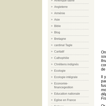
Amérique latine
Angleterre
Arménie
Asie
Bible
Blog
Bretagne
cardinal Tagle
Caritatif
On
so
Cathophilie
fi
Chrétiens indignés
co
de
Ecologie
Il
Ecologie intégrale
pa
Economie-
fu
financegestion
mon
dép
Education nationale
Fra
Eglise en France
Or