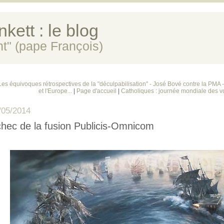
kett : le blog
ent" (pape François)
Les équivoques rétrospectives de la "déculpabilisation" - José Bové contre la PMA 
et l'Europe...
|
Page d'accueil
|
Catholiques : journée mondiale des v
/05/2014
hec de la fusion Publicis-Omnicom