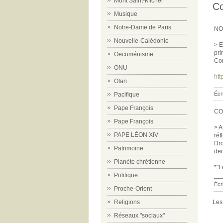
Mont Saint-Michel
C
Musique
Notre-Dame de Paris
NO
Nouvelle-Calédonie
> E
pri
Oecuménisme
Con
ONU
ht
Otan
__
Écr
Pacifique
Pape François
CO
Pape François
> A
PAPE LÉON XIV
réf
Dro
Patrimoine
dem
Planète chrétienne
*"L
__
Politique
Écri
Proche-Orient
Les
Religions
Réseaux "sociaux"