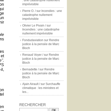
: une catastrophe nullement
ion
imprévisible
qui
Pierre O. /
sur
Incendies : une
nge
catastrophe nullement
 un
imprévisible
nir
Olivier Le Pivain /
sur
Incendies : une catastrophe
nullement imprévisible
ole
ns
Fondudaviation
sur
Rendre
justice à la pensée de Marc
Bloch
des
Renaud Voyer /
sur
Rendre
 et
justice à la pensée de Marc
''.
Bloch
PS
il,
Bernadette /
sur
Rendre
justice à la pensée de Marc
Bloch
Ajain Airault /
sur
Surchauffe
climatique : les ministres et
ion
les...
tel
RECHERCHER
 en