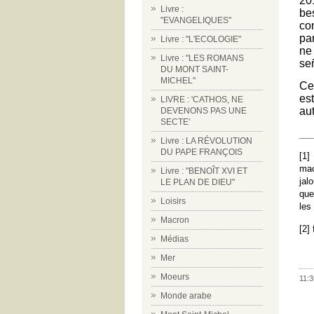
20
Livre :
be
"EVANGELIQUES"
co
pa
Livre : "L'ECOLOGIE"
ne
Livre : "LES ROMANS
señ
DU MONT SAINT-
MICHEL"
Ce
es
LIVRE : 'CATHOS, NE
aut
DEVENONS PAS UNE
SECTE'
___
Livre : LA RÉVOLUTION
DU PAPE FRANÇOIS
[1]
mac
Livre : "BENOÎT XVI ET
jal
LE PLAN DE DIEU"
que
Loisirs
les
Macron
[2]
Médias
Mer
Moeurs
11:3
Monde arabe