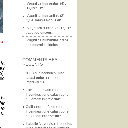
'Magnifica humanitas' (4) :
l'Eglise, l'IA et...
'Magnifica humanitas' (3) :
"Que sommes-nous en...
"Magnifica humanitas" (2) : le
pape, défenseur...
'Magnifica humanitas' : face
s :
aux nouvelles idoles
COMMENTAIRES
 la
RÉCENTS
ces
),
B.H. /
sur
Incendies : une
catastrophe nullement
lle
imprévisible
Olivier Le Pivain /
sur
e –
Incendies : une catastrophe
cis
nullement imprévisible
der
Guillaume Le Bizet /
sur
le
Incendies : une catastrophe
 la
nullement imprévisible
Isabelle Meyer /
sur
Incendies
nal