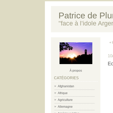
Patrice de Plun
"face à l'idole Arg
« 
10
Ec
À propos
CATÉGORIES
Afghanistan
Afrique
Agriculture
Allemagne