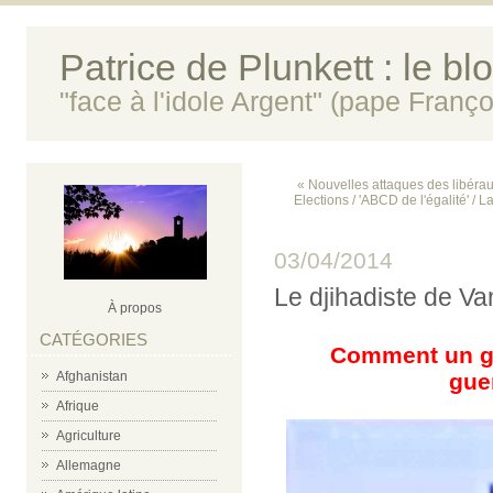
Patrice de Plunkett : le bl
"face à l'idole Argent" (pape Franço
« Nouvelles attaques des libérau
Elections / 'ABCD de l'égalité' / 
03/04/2014
Le djihadiste de Va
À propos
CATÉGORIES
Comment un gar
Afghanistan
guer
Afrique
Agriculture
Allemagne