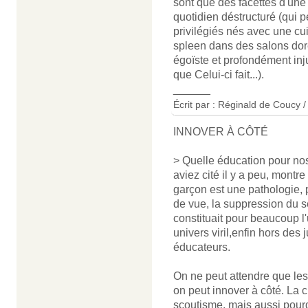
sont que des facettes d'une 
quotidien déstructuré (qui pe
privilégiés nés avec une cui
spleen dans des salons doré
égoïste et profondément inj
que Celui-ci fait...).
______
Écrit par : Réginald de Coucy /
INNOVER À CÔTÉ
> Quelle éducation pour no
aviez cité il y a peu, montr
garçon est une pathologie,
de vue, la suppression du se
constituait pour beaucoup l
univers viril,enfin hors des
éducateurs.
On ne peut attendre que les 
on peut innover à côté. La ch
scoutisme, mais aussi pour