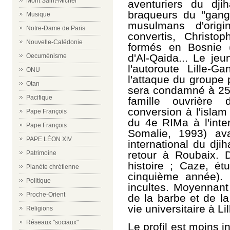
Mont Saint-Michel
aventuriers du dj
braqueurs du ''gang
Musique
musulmans d'orig
Notre-Dame de Paris
convertis, Christ
Nouvelle-Calédonie
formés en Bosnie 
d'Al-Qaida... Le je
Oecuménisme
l'autoroute Lille
ONU
l'attaque du groupe
Otan
sera condamné à 25 
Pacifique
famille ouvrière
conversion à l'islam
Pape François
du 4e RIMa à l'inte
Pape François
Somalie, 1993) ava
PAPE LÉON XIV
international du dj
retour à Roubaix. 
Patrimoine
histoire ; Caze, ét
Planète chrétienne
cinquième année). 
Politique
incultes. Moyennant 
Proche-Orient
de la barbe et de la
vie universitaire à Lil
Religions
Réseaux "sociaux"
Le profil est moins i