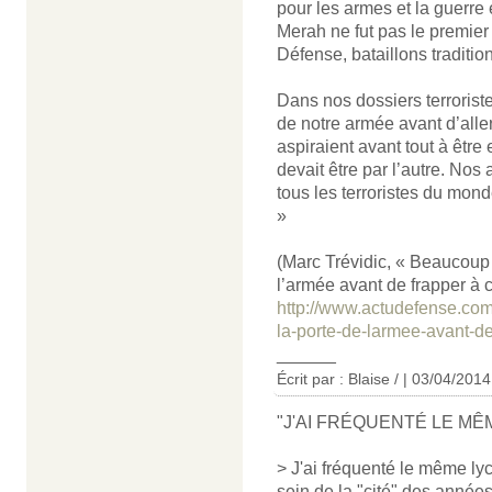
pour les armes et la guerre
Merah ne fut pas le premier
Défense, bataillons traditio
Dans nos dossiers terrorist
de notre armée avant d’alle
aspiraient avant tout à être
devait être par l’autre. Nos
tous les terroristes du mond
»
(Marc Trévidic, « Beaucoup 
l’armée avant de frapper à 
http://www.actudefense.com
la-porte-de-larmee-avant-de
______
Écrit par : Blaise / | 03/04/2014
"J'AI FRÉQUENTÉ LE MÊ
> J'ai fréquenté le même lyc
sein de la "cité" des années