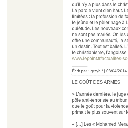
qu'il n'y a plus dans le chri
La parole vient d'en haut. L
limitées : la profession de f
le jeûne et le pèlerinage à
quiétude. Les nouveaux conv
ne sont pas mariés. On les 
offre une communauté, la sé
un destin. Tout est balisé.
le christianisme, l'angoisse 
www.lepoint.fr/actualites-soc
______‎
Écrit par : grzyb / | 03/04/2014
LE GOÛT DES ARMES
> L’année dernière, le juge d
pôle anti-terroriste au trib
que le goût pour la violence
primait le plus souvent sur 
« […] Les « Mohamed Merah