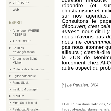
question massive.
VIDÉOS P.P.
répondre (et su
christianisme et mili
Web
sur nos agendas.
Consultons le pap
ESPRIT
découvert, c'est ce
autres'',
nous
dit-il
(
Amérique : WHERE
PETER IS
nous n'avons pas
d
nous ne
communiq
AR GEDOUR
pas nous étonner qu
Cellules
ailleurs ; c'est-à-d
d'évangélisation
la ZUS de Ménimur
Chemins de Saint
forcément chez Al-Qa
Michel
autre aspect du prob
Collège des Bernardins
Eglise catholique
Franz Stock
[*]
Le Parisien,
3/04.
Institut JM Lustiger
l'Ecriture
Mont Saint-Michel
11:40 Publié dans
Religions
,
So
Tags :
al-qaida
,
islamisme
,
isla
Patriarcat Jérusalem