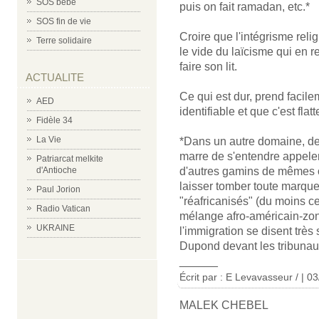
SOS bébé
puis on fait ramadan, etc.*
SOS fin de vie
Croire que l'intégrisme reli
Terre solidaire
le vide du laïcisme qui en re
faire son lit.
ACTUALITE
Ce qui est dur, prend facile
AED
identifiable et que c'est flatt
Fidèle 34
La Vie
*Dans un autre domaine, des
marre de s'entendre appeler
Patriarcat melkite
d'autres gamins de mêmes or
d'Antioche
laisser tomber toute marque 
Paul Jorion
"réafricanisés" (du moins ce 
Radio Vatican
mélange afro-américain-zon
UKRAINE
l'immigration se disent trè
Dupond devant les tribunaux 
______
Écrit par : E Levavasseur / | 0
MALEK CHEBEL