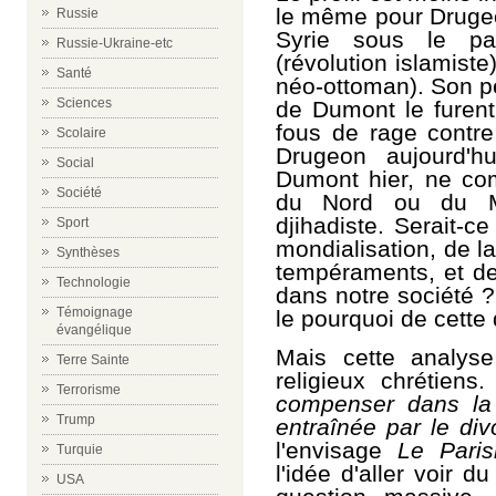
le même pour Drugeo
Russie
Syrie sous le pat
Russie-Ukraine-etc
(révolution islamist
Santé
néo-ottoman). Son p
Sciences
de Dumont le furent
fous de rage contre 
Scolaire
Drugeon aujourd'h
Social
Dumont hier, ne c
Société
du Nord ou du Mo
djihadiste. Serait-ce
Sport
mondialisation, de la
Synthèses
tempéraments, et de
Technologie
dans notre société ?
Témoignage
le pourquoi de cette 
évangélique
Mais cette analyse
Terre Sainte
religieux chrétien
Terrorisme
compenser dans la 
Trump
entraînée par le div
l'envisage
Le Paris
Turquie
l'idée d'aller voir d
USA