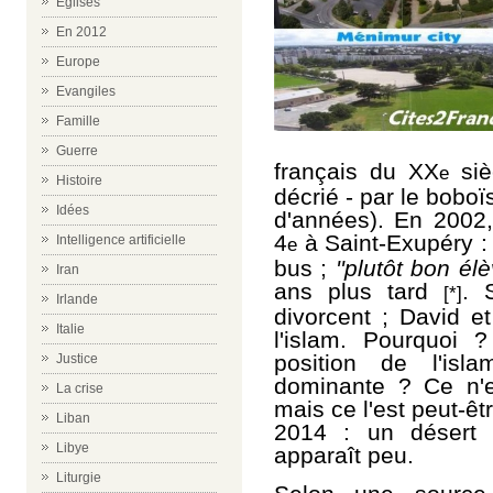
Eglises
En 2012
Europe
Evangiles
Famille
Guerre
français du XX
siè
e
Histoire
décrié - par le boboï
Idées
d'années). En 2002
4
à Saint-Exupéry : 
Intelligence artificielle
e
bus ;
''plutôt bon élè
Iran
ans plus tard
. 
[*]
Irlande
divorcent ; David e
Italie
l'islam. Pourquoi 
position de l'isl
Justice
dominante ? Ce n'e
La crise
mais ce l'est peut-êt
Liban
2014 : un désert s
Libye
apparaît peu.
Liturgie