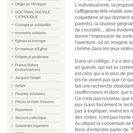
Dégel de l'Arctique
L'individualisme, la proposi
l'affligeante télé-réalité a
DOCTRINE SOCIALE
coquetterie et qui dorment 
CATHOLIQUE
parents), la lavasse geign
Ecologie et solidarités
de crocodile... alors évide
économie solidaire
donne l'impression de sortir
Eglises et écologie
l'aventure, où on imagine q
comme dans les jeux vidéos
En manque d'Eglise
Enfants et pesticides
Dans un collège, il y a des g
France Nature
en gueule, qui est vu comme l
Environnement
est celui qui a le plus de pr
Jacques Testart
(ils ne voient pas que ce qui
fait une recherche obsédant
Oxfam
souffrir moins et donc que to
Peuples solidaires
Ce n'est pas nouveau que l
Pièces et main d'oeuvre
eux (sans forcément le reche
Reporterre
pas à expliquer, vivent les
des codes, n'ont pas honte d
Secours catholique
Au départ la conversion se 
Solidarités logement
force d'entendre parler de "f