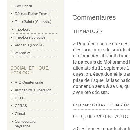
Pax Christi
Réseau Blaise Pascal
Commentaires
Terre Sainte (Custodie)
Théologie
THANATOS ?
Théologie du corps
> Peut-être que ce que ces 
Vatican II (concile)
c'est une forme de suicide 
vatican.va
n'affirme rien; il s'agit d'u
le parcours de Mohammed Mer
attentats du 11 septembre 2
SOCIAL, ETHIQUE,
ECOLOGIE
question, étant donné la t
prise de risque, la fascinati
ATD Quart-monde
donner un sens à sa vie, quel
Aux captifs la libération
avoir été décisifs.
______
CCFD
Écrit par : Blaise / | 03/04/2014
CERAS
Climat
CE QU'ILS VOIENT AUTO
Confederation
paysanne
> Ces jeunes regardent auto