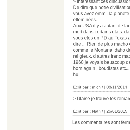
> Interessant ces discussio
De dire que notre civilisati
vous avez emm.. la planete
effeminées.
Aux USA il y a autant de fac
mort dans certains etats. da
vous etes un PD au Texas a
dire ... Rien de plus mach
comme le Montana Idaho de 
religieux, d autres franc ma
1960 je voyais beuacoup de 
born again , boudistes etc..
hui
______
Écrit par : mich / | 08/11/2014
> Blaise je trouve tes remar
______
Écrit par : Nath / | 25/01/2015
Les commentaires sont ferm