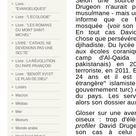
Selon une source 
Livre :
Drugeon n'aurait 
"EVANGELIQUES"
musulmane - mais 
Livre : "L'ECOLOGIE"
informe que ce fr
mosquée (voir son 
Livre : "LES ROMANS
DU MONT SAINT-
En tout cas
Davi
MICHEL"
chose que persévére
LIVRE : 'CATHOS, NE
djihadiste. Du lycée
DEVENONS PAS UNE
aux écoles corani
SECTE'
camp d'Al-Qaida 
Livre : LA RÉVOLUTION
pakistanais) en 
DU PAPE FRANÇOIS
terroriste, en 2011. 
Livre : "BENOÎT XVI ET
24 ans et il est 
LE PLAN DE DIEU"
étrangère'' islamis
Loisirs
gouvernement turc) q
du pays. Les serv
Macron
alors son dossier au
Médias
Gloser sur une aven
Mer
oiseux : trop d'é
Moeurs
profiler
David Drug
Monde arabe
son cas à celui 