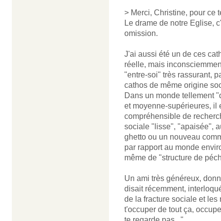
> Merci, Christine, pour ce
Le drame de notre Eglise, c'
omission.
J'ai aussi été un de ces cath
réelle, mais inconsciemmen
"entre-soi" très rassurant, 
cathos de même origine soc
Dans un monde tellement "d
et moyenne-supérieures, il
compréhensible de recherche
sociale "lisse", "apaisée", 
ghetto ou un nouveau comm
par rapport au monde enviro
même de "structure de péché"
Un ami très généreux, donn
disait récemment, interloqu
de la fracture sociale et les
t'occuper de tout ça, occupe 
te regarde pas..."