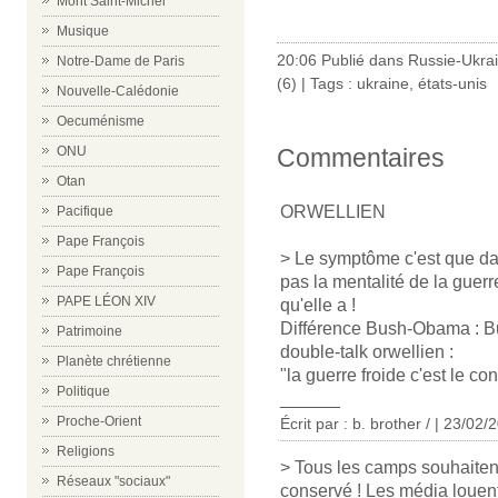
Mont Saint-Michel
Musique
20:06 Publié dans
Russie-Ukrai
Notre-Dame de Paris
(6)
| Tags :
ukraine
,
états-unis
Nouvelle-Calédonie
Oecuménisme
ONU
Commentaires
Otan
ORWELLIEN
Pacifique
Pape François
> Le symptôme c'est que da
Pape François
pas la mentalité de la guerr
PAPE LÉON XIV
qu'elle a !
Différence Bush-Obama : Bu
Patrimoine
double-talk orwellien :
Planète chrétienne
"la guerre froide c'est le con
Politique
______
Proche-Orient
Écrit par : b. brother / | 23/02/
Religions
> Tous les camps souhaitent q
Réseaux "sociaux"
conservé ! Les média louent