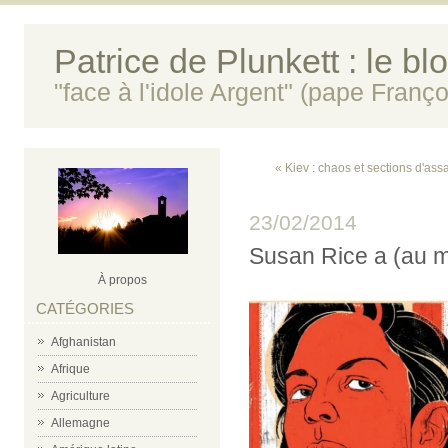
Patrice de Plunkett : le bl
"face à l'idole Argent" (pape Franço
« Kiev : chaos et sections d'ass
23/02/2014
Susan Rice a (au m
À propos
CATÉGORIES
Afghanistan
Afrique
Agriculture
Allemagne