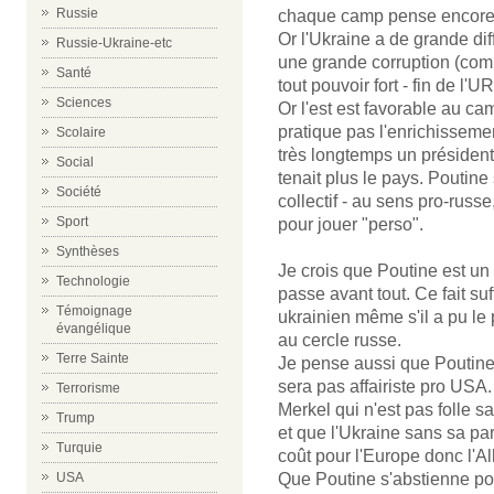
Russie
chaque camp pense encore p
Or l'Ukraine a de grande di
Russie-Ukraine-etc
une grande corruption (co
Santé
tout pouvoir fort - fin de l'U
Sciences
Or l'est est favorable au c
pratique pas l'enrichisseme
Scolaire
très longtemps un président
Social
tenait plus le pays. Poutine 
Société
collectif - au sens pro-rus
Sport
pour jouer "perso".
Synthèses
Je crois que Poutine est un 
Technologie
passe avant tout. Ce fait su
Témoignage
ukrainien même s'il a pu le 
évangélique
au cercle russe.
Terre Sainte
Je pense aussi que Poutine e
sera pas affairiste pro USA.
Terrorisme
Merkel qui n'est pas folle s
Trump
et que l'Ukraine sans sa par
Turquie
coût pour l'Europe donc l'A
USA
Que Poutine s'abstienne pour