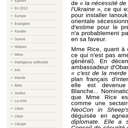
Eglises
de
« la nécessité de p
l'Ukraine »,
ce qui ex
En 2012
pour installer Ianou
Europe
orientale sécessionn
Evangiles
d'estime pour le pré
Famille
n'a probablement pa
en sa faveur.
Guerre
Histoire
Mme Rice, quant à e
ce qui n'est pas amé
Idées
général). En décem
Intelligence artificielle
ambassadeur d'Obama
Iran
« c'est de la merde !
Irlande
plan français d'int
elle est devenue
Italie
Blanche... Nominatio
Justice
que Mme Rice est
La crise
comme une sectair
NeoCon in Sheep
Liban
déguisée en agnea
Libye
diplomate. Elle a 
Liturgie
Conseil de sécurité 