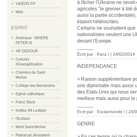
à lâcher l'Ukraine ne serai
VIDÉOS P.P.
agricoles "le grenier à blé 
Web
aussi la partie occidentale)
étaient hétéroclites.
ESPRIT
Certains ne souhaitent que l
nationalistes veulent une 
Amérique : WHERE
devant l'Europe.
PETER IS
______
AR GEDOUR
Écrit par : franz / | 24/02/2014
Cellules
d'évangélisation
INDEPENDANCE
Chemins de Saint
Michel
> Raison supplémentaire pou
une diplomatie mais aussi 
Collège des Bernardins
des Etats-Unis qui nous se
Eglise catholique
meilleur mais aussi pour le p
Franz Stock
______
Institut JM Lustiger
Écrit par : Esclarmonde / | 24/
l'Ecriture
GENRE
Mont Saint-Michel
Patriarcat Jérusalem
> En ces temps où la chasse 