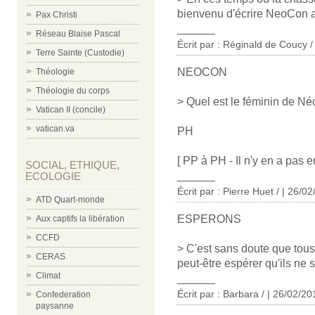
bienvenu d'écrire NeoCon au 
Pax Christi
______
Réseau Blaise Pascal
Écrit par : Réginald de Coucy /
Terre Sainte (Custodie)
NEOCON
Théologie
Théologie du corps
> Quel est le féminin de N
Vatican II (concile)
vatican.va
PH
[ PP à PH - Il n'y en a pas en
SOCIAL, ETHIQUE,
______
ECOLOGIE
Écrit par : Pierre Huet / | 26/0
ATD Quart-monde
ESPERONS
Aux captifs la libération
CCFD
> C'est sans doute que tous
CERAS
peut-être espérer qu'ils ne 
Climat
______
Écrit par : Barbara / | 26/02/20
Confederation
paysanne