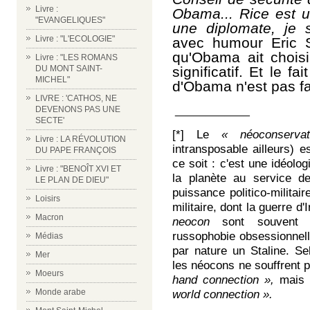
Livre :
Obama... Rice est u
"EVANGELIQUES"
une diplomate, je 
Livre : "L'ECOLOGIE"
avec humour Eric 
qu'Obama ait choisi
Livre : "LES ROMANS
DU MONT SAINT-
significatif. Et le f
MICHEL"
d'Obama n'est pas fa
LIVRE : 'CATHOS, NE
DEVENONS PAS UNE
____________
SECTE'
[*] Le
« néoconserva
Livre : LA RÉVOLUTION
intransposable ailleurs) 
DU PAPE FRANÇOIS
ce soit : c'est une idéolo
Livre : "BENOÎT XVI ET
la planète au service de
LE PLAN DE DIEU"
puissance politico-militai
Loisirs
militaire,
dont la guerre d'
Macron
neocon
sont souvent d'
russophobie
obsessionnell
Médias
par nature un Staline
.
Se
Mer
les néocons ne souffrent 
Moeurs
hand connection »,
mais 
Monde arabe
world connection ».