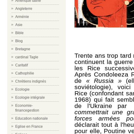
Amérique latine
Angleterre
Arménie
Asie
Bible
Blog
Bretagne
T
rente ans trop tard
cardinal Tagle
continuent la guerre
Caritatif
les Rice successiv
Après Condoleeza 
Cathophilie
de
« Russia »
(el
Chrétiens indignés
soviétologie), voic
Ecologie
Rice (confondant sa
Ecologie intégrale
1968)
qui fait
sembl
de l'Ukraine par
Economie-
financegestion
commettrait une gr
forces armées pou
Education nationale
déclarait tout à l'he
Eglise en France
pour elle, Poutine v