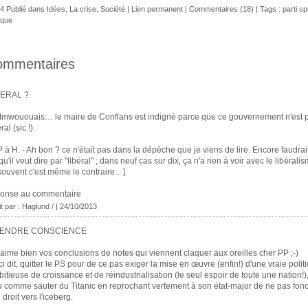
4 Publié dans
Idées
,
La crise
,
Société
|
Lien permanent
|
Commentaires (18)
| Tags :
parti sp
tique
ommentaires
BERAL ?
mwououais… le maire de Conflans est indigné parce que ce gouvernement n'est 
ral (sic !).
P à H. - Ah bon ? ce n'était pas dans la dépêche que je viens de lire. Encore faudrait
qu'il veut dire par "libéral" ; dans neuf cas sur dix, ça n'a rien à voir avec le libéralis
souvent c'est même le contraire... ]
ponse au commentaire
it par : Haglund / | 24/10/2013
ENDRE CONSCIENCE
'aime bien vos conclusions de notes qui viennent claquer aux oreilles cher PP ;-)
i dit, quitter le PS pour de ce pas exiger la mise en œuvre (enfin!) d'une vraie polit
itieuse de croissance et de réindustrialisation (le seul espoir de toute une nation!),
 comme sauter du Titanic en reprochant vertement à son état-major de ne pas fon
e droit vers l'iceberg.