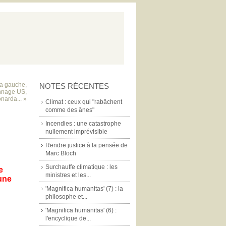
la gauche,
NOTES RÉCENTES
onnage US,
onarda... »
Climat : ceux qui "rabâchent
comme des ânes"
Incendies : une catastrophe
nullement imprévisible
Rendre justice à la pensée de
Marc Bloch
Surchauffe climatique : les
e
ministres et les...
une
'Magnifica humanitas' (7) : la
philosophe et...
'Magnifica humanitas' (6) :
l'encyclique de...