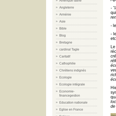
Amérique latine
Angleterre
- "
qu
Arménie
ren
Asie
- l
Bible
- l
Blog
etc
Bretagne
Le
cardinal Tagle
ré
cr
Caritatif
ré
Cathophilie
éc
ve
Chrétiens indignés
ri
Ecologie
éc
Ecologie intégrale
Hi
Economie-
sym
financegestion
qu
lo
Education nationale
de
Eglise en France