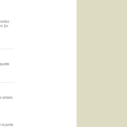
confus :
nt. En
iquette
s simple,
 la porte