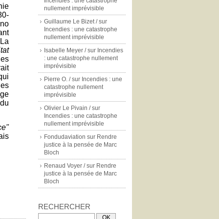
Incendies : une catastrophe
nie
nullement imprévisible
80-
Guillaume Le Bizet /
sur
ino
Incendies : une catastrophe
ant
nullement imprévisible
 La
tat
Isabelle Meyer /
sur
Incendies
es
: une catastrophe nullement
imprévisible
ait
qui
Pierre O. /
sur
Incendies : une
es
catastrophe nullement
ige
imprévisible
 du
Olivier Le Pivain /
sur
Incendies : une catastrophe
nullement imprévisible
ce"
ais
Fondudaviation
sur
Rendre
justice à la pensée de Marc
Bloch
Renaud Voyer /
sur
Rendre
justice à la pensée de Marc
Bloch
RECHERCHER