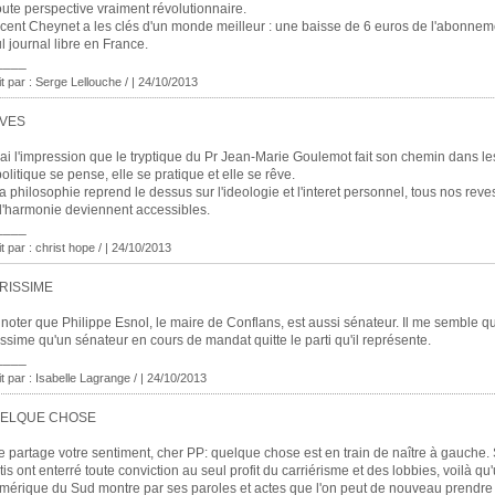
oute perspective vraiment révolutionnaire.
cent Cheynet a les clés d'un monde meilleur : une baisse de 6 euros de l'abonnem
l journal libre en France.
____
it par : Serge Lellouche / | 24/10/2013
VES
'ai l'impression que le tryptique du Pr Jean-Marie Goulemot fait son chemin dans les
politique se pense, elle se pratique et elle se rêve.
la philosophie reprend le dessus sur l'ideologie et l'interet personnel, tous nos reve
d'harmonie deviennent accessibles.
____
it par : christ hope / | 24/10/2013
RISSIME
 noter que Philippe Esnol, le maire de Conflans, est aussi sénateur. Il me semble qu
issime qu'un sénateur en cours de mandat quitte le parti qu'il représente.
____
it par : Isabelle Lagrange / | 24/10/2013
ELQUE CHOSE
e partage votre sentiment, cher PP: quelque chose est en train de naître à gauche. 
tis ont enterré toute conviction au seul profit du carriérisme et des lobbies, voilà q
mérique du Sud montre par ses paroles et actes que l'on peut de nouveau prendre l