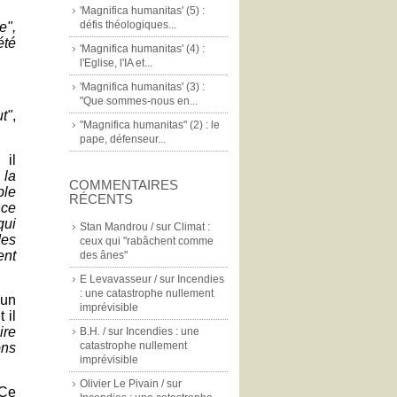
'Magnifica humanitas' (5) :
défis théologiques...
e",
été
'Magnifica humanitas' (4) :
l'Eglise, l'IA et...
'Magnifica humanitas' (3) :
"Que sommes-nous en...
t"
,
"Magnifica humanitas" (2) : le
pape, défenseur...
 il
 la
COMMENTAIRES
ble
RÉCENTS
nce
qui
Stan Mandrou /
sur
Climat :
des
ceux qui "rabâchent comme
ent
des ânes"
E Levavasseur /
sur
Incendies
: une catastrophe nullement
 un
imprévisible
 il
ire
B.H. /
sur
Incendies : une
catastrophe nullement
ons
imprévisible
Olivier Le Pivain /
sur
Ce