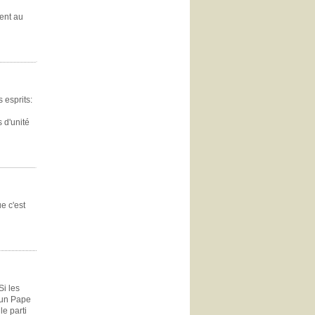
ent au
 esprits:
s d'unité
e c'est
Si les
u'un Pape
e parti