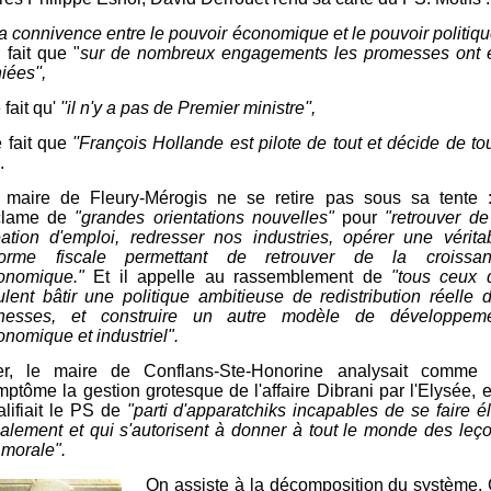
la connivence entre le pouvoir économique et le pouvoir politiqu
i
fait que "
sur de nombreux engagements les promesses ont 
iées'',
e fait qu'
''il n'y a pas de Premier ministre'',
e fait que
''François Hollande est pilote de tout et décide de tou
.
 maire de Fleury-Mérogis ne se retire pas sous sa tente :
clame de
"grandes orientations nouvelles"
pour
"retrouver de
éation d'emploi, redresser nos industries, opérer une vérita
forme fiscale permettant de retrouver de la croissa
onomique."
Et il appelle au rassemblement de
"tous ceux 
ulent bâtir une politique ambitieuse de redistribution réelle 
chesses, et construire un autre modèle de développem
onomique et industriel".
er, le maire de Conflans-Ste-Honorine analysait comme
ptôme la gestion grotesque de l'affaire Dibrani par l'Elysée, et
alifiait le PS de
"parti d'apparatchiks incapables de se faire él
calement et qui s'autorisent à donner à tout le monde des leç
 morale".
On assiste à la décomposition du système.