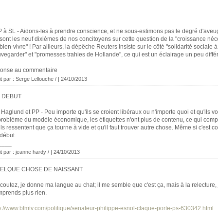
P à SL - Aidons-les à prendre conscience, et ne sous-estimons pas le degré d'ave
sont les neuf dixièmes de nos concitoyens sur cette question de la "croissance néc
bien-vivre" ! Par ailleurs, la dépêche Reuters insiste sur le côté "solidarité sociale à
vegarder" et "promesses trahies de Hollande", ce qui est un éclairage un peu différe
ponse au commentaire
it par : Serge Lellouche / | 24/10/2013
 DEBUT
 Haglund et PP - Peu importe qu'ils se croient libéraux ou n'importe quoi et qu'ils v
problème du modèle économique, les étiquettes n'ont plus de contenu, ce qui compt
ils ressentent que ça tourne à vide et qu'il faut trouver autre chose. Même si c'est co
début.
____
it par : jeanne hardy / | 24/10/2013
ELQUE CHOSE DE NAISSANT
coutez, je donne ma langue au chat; il me semble que c'est ça, mais à la relecture, 
prends plus rien.
p://www.bfmtv.com/politique/senateur-philippe-esnol-claque-porte-ps-630342.html