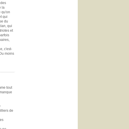
 des
e la
e qu'on
et qui
ose du
clan, qui
riotes et
parfois
naires,
e, c'est-
 Du moins
omme tout
s manque
e
lliers de
mes