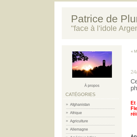
Patrice de Plun
"face à l'idole Arg
« M
24
Ce
À propos
ph
CATÉGORIES
Et
Afghanistan
Fl
Afrique
ré
Agriculture
Allemagne
Ap