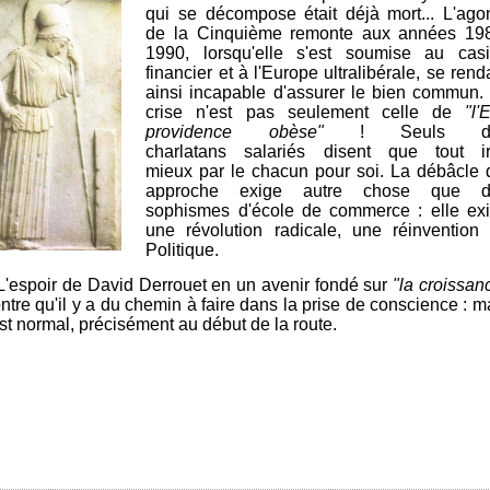
qui se décompose était déjà mort... L'ago
de la Cinquième remonte aux années 19
1990, lorsqu'elle s'est soumise au cas
financier et à l'Europe ultralibérale, se rend
ainsi incapable d'assurer le bien commun.
crise n'est pas seulement celle de
"l'E
providence obèse"
! Seuls d
charlatans salariés disent que tout ir
mieux par le chacun pour soi.
La débâcle 
approche exige autre chose que d
sophismes d'école de commerce : elle ex
une révolution radicale, une réinvention
Politique.
L'espoir de David Derrouet en un avenir fondé sur
"la croissan
ntre qu'il y a du chemin à faire dans la prise de conscience : m
est normal, précisément au début de la route.