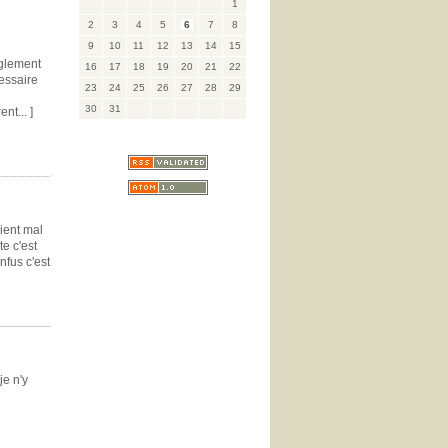
1
2
3
4
5
6
7
8
9
10
11
12
13
14
15
uglement
16
17
18
19
20
21
22
essaire
23
24
25
26
27
28
29
30
31
nt... ]
oient mal
e c'est
nfus c'est
je n'y