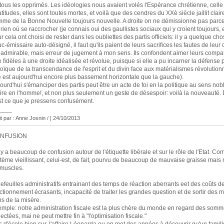
tous les opprimés. Les idéologies nous avaient volés l'Espérance chrétienne, celle
titudes, elles sont toutes mortes, et voilà que des cendres du XXè siècle jaillit clair
mme de la Bonne Nouvelle toujours nouvelle. A droite on ne démissionne pas parc
 rien où se raccrocher (je connais oui des gaullistes sociaux qui y croient toujours, 
r cela ont choisi de rester dans les oubliettes des partis officiels: il y a quelque ch
c-émissaire auto-désigné, il faut qu'ils paient de leurs sacrifices les fautes de leur 
 admirable, mais erreur de jugement à mon sens. Ils confondent aimer leurs compat
e fidèles à une droite idéalisée et révolue, puisque si elle a pu incarner la défense 
oïque de la transcendance de l'esprit et du divin face aux matérialismes révolution
e est aujourd'hui encore plus bassement horizontale que la gauche).
ourd'hui s'émanciper des partis peut être un acte de foi en la politique au sens nobl
ire en l'homme!, et non plus seulement un geste de désespoir: voilà la nouveauté.
st ce que je pressens confusément.
____
it par : Anne Josnin / | 24/10/2013
NFUSION
l y a beaucoup de confusion autour de l'étiquette libérale et sur le rôle de l'Etat. C
tème vieillissant, celui-est, de fait, pourvu de beaucoup de mauvaise graisse mai
muscles.
lefeuilles administratifs entrainant des temps de réaction aberrants eet des coûts d
ctionnement écrasants, incapacité de traiter les grandes question et de sortir des mi
s de la misère.
mple: notre administration fiscale est la plus chère du monde en regard des som
lectées, mai ne peut mettre fin à "l'optimisation fiscale."