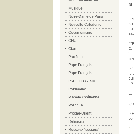
Mont Saint-Michel
SL
Musique
Notre-Dame de Paris
[ P
où 
Nouvelle-Calédonie
au 
Oecuménisme
sau
ONU
ré
Otan
Écr
Pacifique
UN
Pape François
> à
Pape François
le 
qu'
PAPE LÉON XIV
un 
__
Patrimoine
Écr
Planète chrétienne
QU
Politique
Proche-Orient
> E
com
Religions
htt
Réseaux "sociaux"