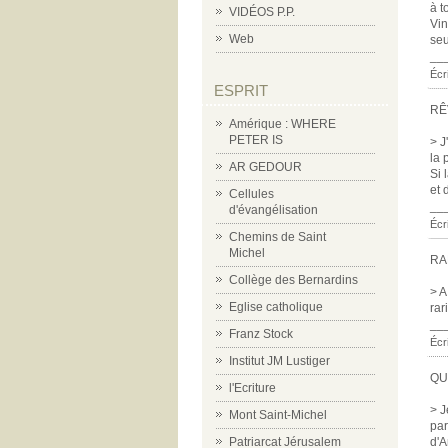
à t
VIDÉOS P.P.
Vin
Web
seu
__
Écr
ESPRIT
RÊ
Amérique : WHERE
PETER IS
> J
la 
AR GEDOUR
Si 
et 
Cellules
__
d'évangélisation
Écr
Chemins de Saint
Michel
RA
Collège des Bernardins
> A
Eglise catholique
rar
__
Franz Stock
Écr
Institut JM Lustiger
QU
l'Ecriture
> J
Mont Saint-Michel
par
Patriarcat Jérusalem
d'A