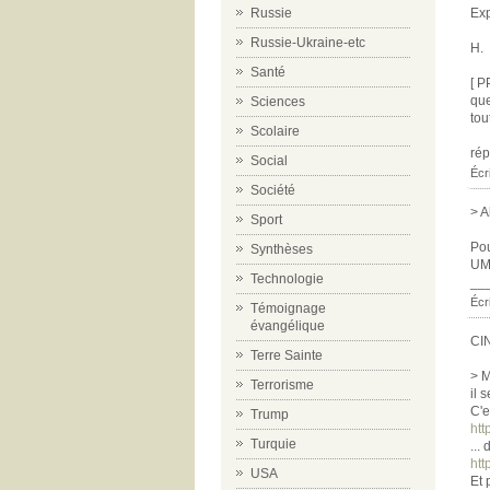
Russie
Exp
Russie-Ukraine-etc
H.
Santé
[ P
que
Sciences
tou
Scolaire
ré
Social
Écr
Société
> A
Sport
Pou
Synthèses
UM
Technologie
__
Écr
Témoignage
évangélique
CI
Terre Sainte
> M
Terrorisme
il 
C'e
Trump
htt
Turquie
...
ht
USA
Et 