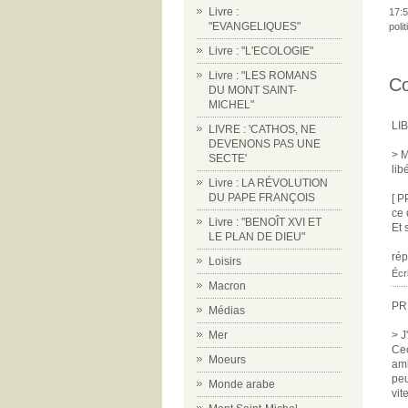
Livre :
17:5
"EVANGELIQUES"
poli
Livre : "L'ECOLOGIE"
Livre : "LES ROMANS
C
DU MONT SAINT-
MICHEL"
LI
LIVRE : 'CATHOS, NE
DEVENONS PAS UNE
> M
SECTE'
libé
Livre : LA RÉVOLUTION
DU PAPE FRANÇOIS
[ P
ce 
Livre : "BENOÎT XVI ET
Et 
LE PLAN DE DIEU"
ré
Loisirs
Écr
Macron
PR
Médias
Mer
> J
Cec
Moeurs
amb
peu
Monde arabe
vit