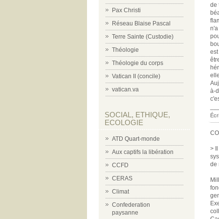
de 
Pax Christi
béa
fla
Réseau Blaise Pascal
n'a
pou
Terre Sainte (Custodie)
bou
Théologie
est
êtr
Théologie du corps
hér
ell
Vatican II (concile)
Auj
vatican.va
à-d
c'e
__
SOCIAL, ETHIQUE,
Écr
ECOLOGIE
CO
ATD Quart-monde
> I
Aux captifs la libération
sys
de 
CCFD
CERAS
Mil
fon
Climat
gen
Exe
Confederation
col
paysanne