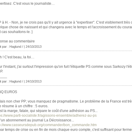
ertisez. C'est vous le journaliste…
P à H. - Non, je ne crois pas qu'il y ait urgence à "expertiser". C'est visiblement très 
lque chose de naissant et qui changera avec le temps et l'accroissement du coura
t cas souhaitons-le. ]
ponse au commentaire
it par : Haglund / | 24/10/2013
h ! C'est beau, la foi…
r l'instant, j'ai surtout l'impression qu'on fuit l'étiquette PS comme sous Sarkozy l'ét
P.
____
it par : Haglund / | 24/10/2013
NQ EUROS
ais non cher PP; vous manquez de pragmatisme. Le problème de la France est trè
se résume à un chiffre : 5 euros.
st la marge, fatale, qui sépare le coût d'une adhésion au PS...
ps://www.parti-socialiste.fr/agissons-ensemble/adherez-au-ps
 d'un abonnement au journal La Décroissance...
tp://www.casseursdepub.org/commander/bon_commande.htm
par temps de crise ou en fin de mois chaque euro compte, c'est suffisant pour fermer