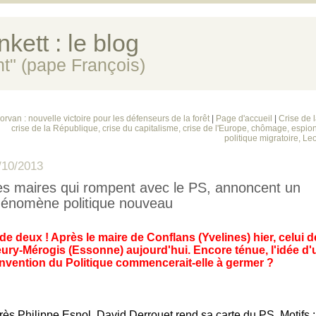
kett : le blog
ent" (pape François)
orvan : nouvelle victoire pour les défenseurs de la forêt
|
Page d'accueil
|
Crise de 
crise de la République, crise du capitalisme, crise de l'Europe, chômage, espi
politique migratoire, Le
/10/2013
s maires qui rompent avec le PS, annoncent un
énomène politique nouveau
 de deux ! Après le maire de Conflans (Yvelines) hier, celui d
eury-Mérogis (Essonne) aujourd'hui. Encore ténue, l'idée d'
invention du Politique commencerait-elle à germer ?
rès Philippe Esnol,
David Derrouet
rend sa carte du PS. Motifs :