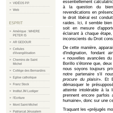
essentiellement calculatr
VIDÉOS P.P.
à la question du bie
Web
revendications en présen
le droit libéral est cond
raides. Ici, il semble bi
ESPRIT
soit en mesure d'apport
Amérique : WHERE
éclairant à chaque étape
PETER IS
inconscients du Droit cons
AR GEDOUR
De cette manière, appara
Cellules
d'indignation, fondant a
d'évangélisation
« nouvelles avancées du Dr
Chemins de Saint
Borillo s'étonne que, deux
Michel
nous soyons toujours pri
Collège des Bernardins
notre partenaire s'il n
Eglise catholique
procure du plaisir
». Et 
démasquer le présupposé
Franz Stock
atteinte intolérable à la 
Institut JM Lustiger
prennent encore parfois a
l'Ecriture
humaine», donc sur une cer
Mont Saint-Michel
Traquant les «préjugés mo
Patriarcat Jérusalem