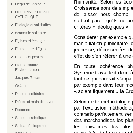
l'humanité. Selon les éco
Dégel de l'Arctique
Croissance sont de simples 
DOCTRINE SOCIALE
de laisser hors champ, 
CATHOLIQUE
surtout parce qu'ils ne po
Ecologie et solidarités
critères « idéologiques ».
économie solidaire
Considérer par exemple que
Eglises et écologie
manipulation publicitaire 
En manque d'Eglise
jeunesse, dépossédées de
effet de s'en référer à une
Enfants et pesticides
France Nature
En toute cohérence phi
Environnement
Système travaillent donc 
Jacques Testart
tout ce qui pourrait s'appa
par exemple dans leur mo
Oxfam
« scientifiquement » la Cr
Peuples solidaires
Selon cette méthodologie po
Pièces et main d'oeuvre
par l'exclusion méthodolo
Reporterre
contrario parfaitement se
Secours catholique
des marchandises les plus
Solidarités logement
les nuisances les pl
capitaliste
de la nature e