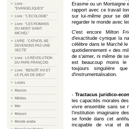
Erasme ou un Montaigne e
Livre :
"EVANGELIQUES"
rapport avec ce travail l
sur lui-même pour se dé
Livre : "L'ECOLOGIE"
regarder le monde avec les
Livre : "LES ROMANS
DU MONT SAINT-
C'est encore Milton Fr
MICHEL"
d'exactitude cynique la na
LIVRE : 'CATHOS, NE
célèbre dans le Marché l
DEVENONS PAS UNE
quotidiennement « des mill
SECTE'
de s'aimer, ni même de se p
Livre : LA RÉVOLUTION
est beaucoup moins le p
DU PAPE FRANÇOIS
toujours singulière q
Livre : "BENOÎT XVI ET
d'instrumentalisation.
LE PLAN DE DIEU"
Loisirs
Macron
-
Tractacus juridico-ec
Médias
les capacités morales des
Mer
vivre ensemble sans se n
l'institution imaginaire d
Moeurs
se fonde dans cet
antih
Monde arabe
incapable de vrai et d