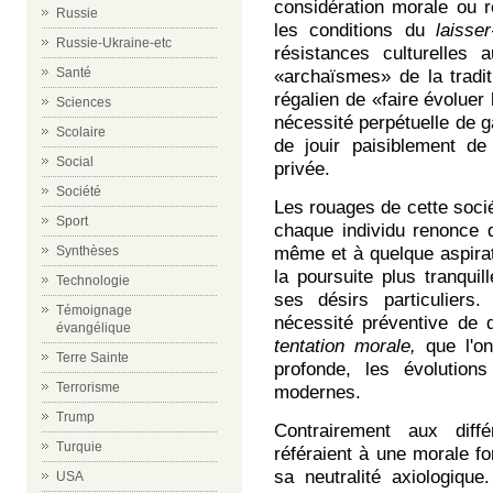
considération morale ou r
Russie
les conditions du
laisser
Russie-Ukraine-etc
résistances culturelles
Santé
«archaïsmes» de la traditi
régalien de «faire évoluer
Sciences
nécessité perpétuelle de ga
Scolaire
de jouir paisiblement d
Social
privée.
Société
Les rouages de cette socié
Sport
chaque individu renonce d
Synthèses
même et à quelque aspirati
la poursuite plus tranqui
Technologie
ses désirs particuliers
Témoignage
nécessité préventive de 
évangélique
tentation morale,
que l'o
Terre Sainte
profonde, les évolution
Terrorisme
modernes.
Trump
Contrairement aux diffé
Turquie
référaient à une morale fon
sa neutralité axiologique
USA