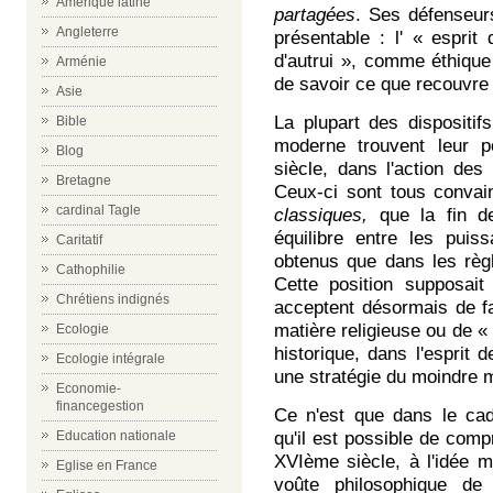
Amérique latine
partagées
. Ses défenseurs
Angleterre
présentable : l' « esprit
d'autrui », comme éthique 
Arménie
de savoir ce que recouvre 
Asie
La plupart des dispositif
Bible
moderne trouvent leur p
Blog
siècle, dans l'action des
Bretagne
Ceux-ci sont tous conva
cardinal Tagle
classiques,
que la fin d
équilibre entre les puis
Caritatif
obtenus que dans les règl
Cathophilie
Cette position supposait
Chrétiens indignés
acceptent désormais de fa
matière religieuse ou de 
Ecologie
historique, dans l'esprit 
Ecologie intégrale
une stratégie du moindre 
Economie-
financegestion
Ce n'est que dans le cad
Education nationale
qu'il est possible de comp
XVIème siècle, à l'idée 
Eglise en France
voûte philosophique de 