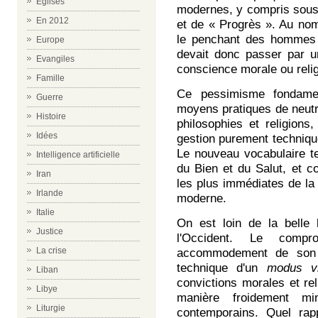
Eglises
modernes, y compris sous
En 2012
et de « Progrès ». Au no
le penchant des hommes p
Europe
devait donc passer par u
Evangiles
conscience morale ou reli
Famille
Ce pessimisme fondamen
Guerre
moyens pratiques de neutra
Histoire
philosophies et religion
Idées
gestion purement technique
Le nouveau vocabulaire t
Intelligence artificielle
du Bien et du Salut, et c
Iran
les plus immédiates de la 
Irlande
moderne.
Italie
On est loin de la belle
Justice
l'Occident. Le comp
La crise
accommodement de son 
technique d'un
modus v
Liban
convictions morales et rel
Libye
manière froidement mi
Liturgie
contemporains. Quel rapp