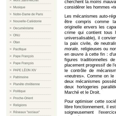
Mont Saint-Michel
cherchent la
moins mauvai
considérer les hommes «tel
Musique
Notre-Dame de Paris
Les mécanismes auto-régul
être compris comme la 
Nouvelle-Calédonie
originelle envers les cap
Oecuménisme
crime qui contient tous 
ONU
universalisable), il convie
Otan
la paix civile, de neutra
morale,
religieuses ou no
Pacifique
en œuvre à cette fin : d'un
Pape François
figures traditionnelles de 
Pape François
placement progressif de l'
le contrôle de mécanism
PAPE LÉON XIV
«neutres». Comme on le sa
Patrimoine
deux mécanismes possédan
Planète chrétienne
deux horlogeries parall
Politique
Marché et le Droit.
Proche-Orient
Pour optimiser cette
soci
Religions
libre fonctionnement, il es
soigneusement l'exerci
Réseaux "sociaux"