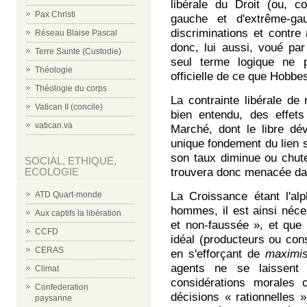
libérale du Droit (ou, c
Pax Christi
gauche et d'extrême-ga
discriminations et contre
Réseau Blaise Pascal
donc, lui aussi, voué pa
Terre Sainte (Custodie)
seul terme logique ne p
Théologie
officielle de ce que Hobbe
Théologie du corps
La contrainte libérale de 
Vatican II (concile)
bien entendu, des effets
vatican.va
Marché, dont le libre d
unique fondement du lien 
son taux diminue ou chute,
SOCIAL, ETHIQUE,
ECOLOGIE
trouvera donc menacée da
ATD Quart-monde
La Croissance étant l'al
hommes, il est ainsi néce
Aux captifs la libération
et non-faussée », et que
CCFD
idéal (producteurs ou co
CERAS
en s'efforçant de
maximise
agents ne se laissent 
Climat
considérations morales 
Confederation
décisions « rationnelles »
paysanne