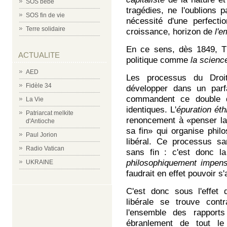
SOS bébé
tragédies, ne l'oublions p
SOS fin de vie
nécessité d'une perfecti
Terre solidaire
croissance, horizon de
l'e
En ce sens, dès 1849, Th
ACTUALITE
politique comme
la scienc
AED
Les processus du Droi
Fidèle 34
développer dans un parfa
commandent ce double d
La Vie
identiques. L'
épuration éth
Patriarcat melkite
renoncement à «penser la
d'Antioche
sa fin» qui organise phil
Paul Jorion
libéral. Ce processus sa
Radio Vatican
sans fin : c'est donc 
philosophiquement impens
UKRAINE
faudrait en effet pouvoir 
C'est donc sous l'effet 
libérale se trouve cont
l'ensemble des rapport
ébranlement de tout le