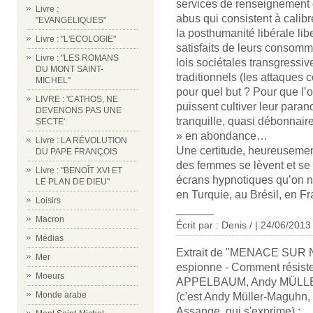
services de renseignement d
Livre :
abus qui consistent à cali
"EVANGELIQUES"
la posthumanité libérale lib
Livre : "L'ECOLOGIE"
satisfaits de leurs consom
Livre : "LES ROMANS
lois sociétales transgressiv
DU MONT SAINT-
traditionnels (les attaques c
MICHEL"
pour quel but ? Pour que l’
LIVRE : 'CATHOS, NE
puissent cultiver leur paran
DEVENONS PAS UNE
tranquille, quasi débonnaire
SECTE'
» en abondance…
Livre : LA RÉVOLUTION
Une certitude, heureusemen
DU PAPE FRANÇOIS
des femmes se lèvent et se l
Livre : "BENOÎT XVI ET
écrans hypnotiques qu’on 
LE PLAN DE DIEU"
en Turquie, au Brésil, en Fr
Loisirs
______
Macron
Écrit par : Denis / | 24/06/2013
Médias
Extrait de "MENACE SUR 
Mer
espionne - Comment résist
Moeurs
APPELBAUM, Andy MÜLL
Monde arabe
(c'est Andy Müller-Maguhn,
Assange, qui s'exprime) :