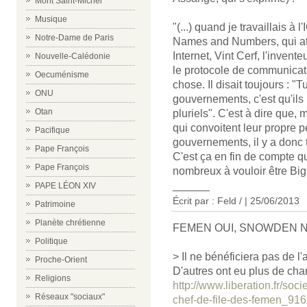
Mont Saint-Michel
Musique
"(...) quand je travaillais à
Notre-Dame de Paris
Names and Numbers, qui att
Internet, Vint Cerf, l'inven
Nouvelle-Calédonie
le protocole de communicati
Oecuménisme
chose. Il disait toujours : "T
ONU
gouvernements, c'est qu'ils 
Otan
pluriels". C'est à dire que
qui convoitent leur propre p
Pacifique
gouvernements, il y a donc t
Pape François
C'est ça en fin de compte qu
Pape François
nombreux à vouloir être Big 
______
PAPE LÉON XIV
Écrit par : Feld / | 25/06/2013
Patrimoine
Planète chrétienne
FEMEN OUI, SNOWDEN 
Politique
> Il ne bénéficiera pas de l'
Proche-Orient
D'autres ont eu plus de chan
Religions
http://www.liberation.fr/soc
Réseaux "sociaux"
chef-de-file-des-femen_91