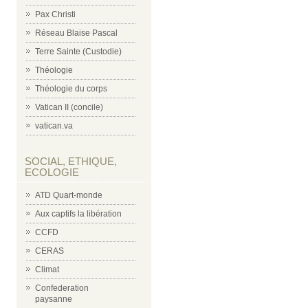
Pax Christi
Réseau Blaise Pascal
Terre Sainte (Custodie)
Théologie
Théologie du corps
Vatican II (concile)
vatican.va
SOCIAL, ETHIQUE,
ECOLOGIE
ATD Quart-monde
Aux captifs la libération
CCFD
CERAS
Climat
Confederation
paysanne