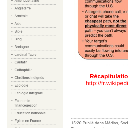
Amérique latine
Angleterre
Arménie
Asie
Bible
Blog
Bretagne
cardinal Tagle
Caritatif
Cathophilie
Récapitulatio
Chrétiens indignés
http://fr.wikip
Ecologie
Ecologie intégrale
Economie-
financegestion
-
Education nationale
Eglise en France
15:20 Publié dans
Médias
,
Soci