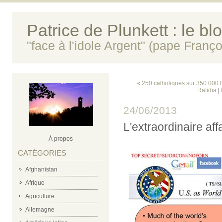
Patrice de Plunkett : le bl
"face à l'idole Argent" (pape Franço
« 250 catholiques sur 350 000 h
Rafidia
|
24/06/2013
L'extraordinaire af
À propos
CATÉGORIES
Afghanistan
Afrique
Agriculture
Allemagne