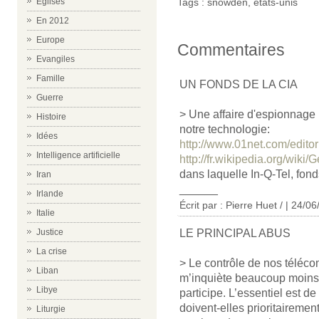
Tags :
snowden
,
états-unis
Eglises
En 2012
Europe
Commentaires
Evangiles
Famille
UN FONDS DE LA CIA
Guerre
> Une affaire d'espionnage i
Histoire
notre technologie:
Idées
http://www.01net.com/edito
Intelligence artificielle
http://fr.wikipedia.org/wiki
dans laquelle In-Q-Tel, fond
Iran
______
Irlande
Écrit par : Pierre Huet / | 24/0
Italie
LE PRINCIPAL ABUS
Justice
La crise
> Le contrôle de nos téléc
Liban
m’inquiète beaucoup moins q
Libye
participe. L’essentiel est 
doivent-elles prioritairemen
Liturgie