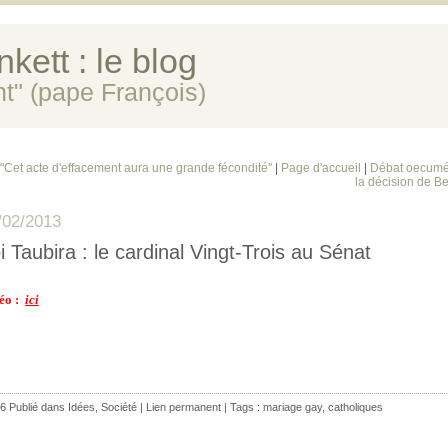
kett : le blog
ent" (pape François)
 "Cet acte d'effacement aura une grande fécondité"
|
Page d'accueil
|
Débat oecumé
la décision de Be
/02/2013
i Taubira : le cardinal Vingt-Trois au Sénat
éo :
ici
6 Publié dans
Idées
,
Société
|
Lien permanent
| Tags :
mariage gay
,
catholiques