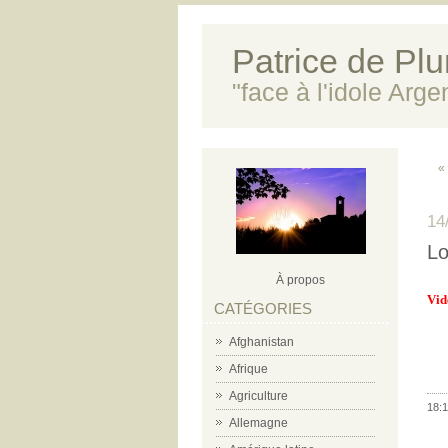
Patrice de Plun
"face à l'idole Arg
«
14
Lo
À propos
Vid
CATÉGORIES
Afghanistan
Afrique
-
Agriculture
18:1
Allemagne