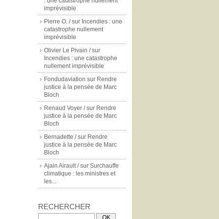
: une catastrophe nullement
imprévisible
Pierre O. /
sur
Incendies : une
catastrophe nullement
imprévisible
Olivier Le Pivain /
sur
Incendies : une catastrophe
nullement imprévisible
Fondudaviation
sur
Rendre
justice à la pensée de Marc
Bloch
Renaud Voyer /
sur
Rendre
justice à la pensée de Marc
Bloch
Bernadette /
sur
Rendre
justice à la pensée de Marc
Bloch
Ajain Airault /
sur
Surchauffe
climatique : les ministres et
les...
RECHERCHER