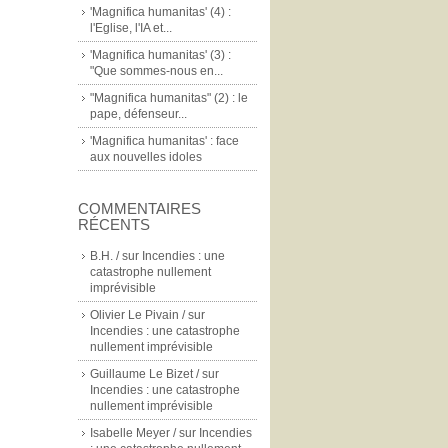
'Magnifica humanitas' (4) :
l'Eglise, l'IA et...
'Magnifica humanitas' (3) :
"Que sommes-nous en...
"Magnifica humanitas" (2) : le
pape, défenseur...
'Magnifica humanitas' : face
aux nouvelles idoles
COMMENTAIRES
RÉCENTS
B.H. /
sur
Incendies : une
catastrophe nullement
imprévisible
Olivier Le Pivain /
sur
Incendies : une catastrophe
nullement imprévisible
Guillaume Le Bizet /
sur
Incendies : une catastrophe
nullement imprévisible
Isabelle Meyer /
sur
Incendies