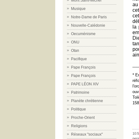
Mont Saint-Michel
au
Musique
ce
ce
Notre-Dame de Paris
dé
Nouvelle-Calédonie
la 
em
Oecuménisme
Di
ONU
ta
po
Otan
ai
Pacifique
___
Pape François
* E
Pape François
réf
PAPE LÉON XIV
l'o
ouv
Patrimoine
Tol
Planète chrétienne
158
Politique
Proche-Orient
Religions
10:5
Réseaux "sociaux"
per