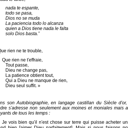
nada te espante,
todo se pasa,
Dios no se muda
La paciencia todo lo alcanza
quien a Dios tiene nada le falta
solo Dios basta."
ue rien ne te trouble,
e rien ne t'effraie,
Tout passe,
Dieu ne change pas,
La patience obtient tout,
Qui a Dieu ne manque de rien,
Dieu seul suffit. »
ns son Autobiographie, en langage castillan du Siècle d'or,
dre
s'adresse non seulement aux moines et moniales mais 
yants de tous les temps :
Je vois bien qu'il n'est chose sur terre qui puisse acheter un
and bien [aimer Dieu parfaitement]. Mais si nous faisons no