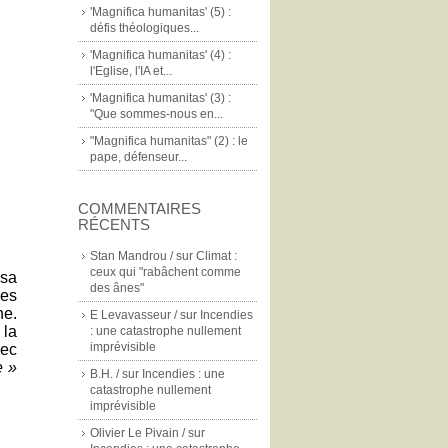
'Magnifica humanitas' (5) :
défis théologiques...
'Magnifica humanitas' (4) :
l'Eglise, l'IA et...
'Magnifica humanitas' (3) :
"Que sommes-nous en...
"Magnifica humanitas" (2) : le
pape, défenseur...
COMMENTAIRES
RÉCENTS
Stan Mandrou /
sur
Climat :
ceux qui "rabâchent comme
esa
des ânes"
des
ne.
E Levavasseur /
sur
Incendies
 la
: une catastrophe nullement
imprévisible
vec
e »
B.H. /
sur
Incendies : une
catastrophe nullement
imprévisible
Olivier Le Pivain /
sur