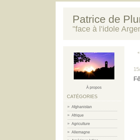
Patrice de Plun
"face à l'idole Arg
«
15
Fê
À propos
CATÉGORIES
Afghanistan
Afrique
Agriculture
Allemagne