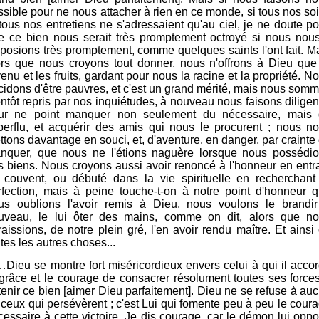
ssible pour ne nous attacher à rien en ce monde, si tous nos so
 tous nos entretiens ne s'adressaient qu'au ciel, je ne doute po
e ce bien nous serait très promptement octroyé si nous nou
sposions très promptement, comme quelques saints l'ont fait. M
ors que nous croyons tout donner, nous n'offrons à Dieu que
enu et les fruits, gardant pour nous la racine et la propriété. N
cidons d'être pauvres, et c'est un grand mérité, mais nous som
entôt repris par nos inquiétudes, à nouveau nous faisons dilige
ur ne point manquer non seulement du nécessaire, mais
perflu, et acquérir des amis qui nous le procurent ; nous n
ttons davantage en souci, et, d'aventure, en danger, par crainte
nquer, que nous ne l'étions naguère lorsque nous possédi
s biens. Nous croyons aussi avoir renoncé à l'honneur en entr
 couvent, ou débuté dans la vie spirituelle en recherchant
rfection, mais à peine touche-t-on à notre point d'honneur 
us oublions l'avoir remis à Dieu, nous voulons le brandi
uveau, le lui ôter des mains, comme on dit, alors que n
raissions, de notre plein gré, l'en avoir rendu maître. Et ainsi
tes les autres choses...
…Dieu se montre fort miséricordieux envers celui à qui il acco
 grâce et le courage de consacrer résolument toutes ses force
tenir ce bien [aimer Dieu parfaitement]. Dieu ne se refuse à au
 ceux qui persévèrent ; c'est Lui qui fomente peu à peu le cour
cessaire à cette victoire. Je dis courage, car le démon lui opp