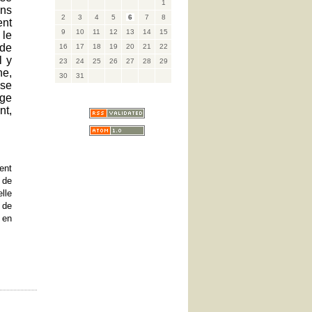
1
ans
2
3
4
5
6
7
8
ent
9
10
11
12
13
14
15
 le
 de
16
17
18
19
20
21
22
l y
23
24
25
26
27
28
29
ne,
30
31
ose
age
nt,
ent
de
lle
 de
 en