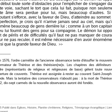
 début toute sorte d'obstacles pour l'empêcher de s'engager d
tte voie, sachant le tort que cela lui fait, puisque non seulem
tte âme sera perdue pour lui, mais beaucoup d'autres. Si
butant s'efforce, avec la faveur de Dieu, d'atteindre au sommet
perfection, je crois qu'il n'arrive jamais seul au ciel, mais qu'i
mène beaucoup de gens derrière lui ; comme à un bon capitai
eu lui fournit des gens pour sa compagnie. Le démon lui opp
nt de périls et de difficultés qu'il faut ne pas manquer de cour
ur ne pas reculer, il est même nécessaire d'en avoir énorméme
nsi que la grande faveur de Dieu.
>>
______
n 1576, l'ordre carmélite de l'ancienne observance tente d'étouffer le mouvem
ormateur de Thérèse et des thérésien(ne)s. Les chapitres des
définiteurs
rdre (représentants de religieux et religieuses de base) gèlent toute nouve
erture de couvents. Thérèse est assignée à rester au couvent Saint-Joseph
ède. Mais la tentative des conservateurs n'aboutit pas : à la mort de Thérèse
2, dix-sept carmels de la nouvelle observance auront été fondés.
5 Publié dans
Eglises
,
Histoire
,
Planète chrétienne
,
Religions
,
Témoignage évangélique
|
Lien
manent