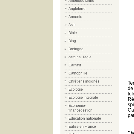
Amérique latine
Angleterre
Arménie
Asie
Bible
Blog
Bretagne
cardinal Tagle
Caritatif
Cathophilie
Chrétiens indignés
Te
de
Ecologie
to
Ecologie intégrale
Ré
sp
Economie-
Ca
financegestion
par
Education nationale
Eglise en France
"
N