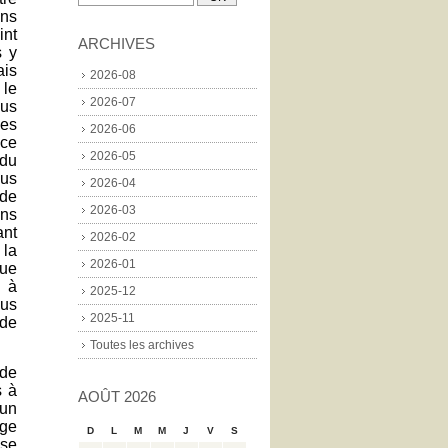
ins
int
ARCHIVES
s y
ais
2026-08
 le
2026-07
ous
mes
2026-06
nce
2026-05
 du
ous
2026-04
 de
2026-03
ons
ant
2026-02
 la
2026-01
que
r à
2025-12
ous
2025-11
 de
Toutes les archives
rde
s à
AOÛT 2026
cun
age
D
L
M
M
J
V
S
ose