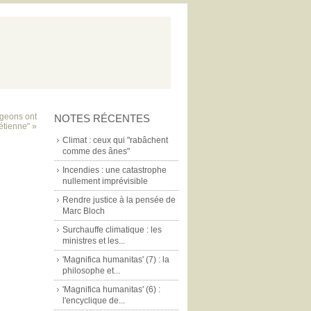
Pigeons ont
NOTES RÉCENTES
étienne" »
Climat : ceux qui "rabâchent
comme des ânes"
Incendies : une catastrophe
nullement imprévisible
Rendre justice à la pensée de
Marc Bloch
Surchauffe climatique : les
ministres et les...
'Magnifica humanitas' (7) : la
philosophe et...
'Magnifica humanitas' (6) :
l'encyclique de...