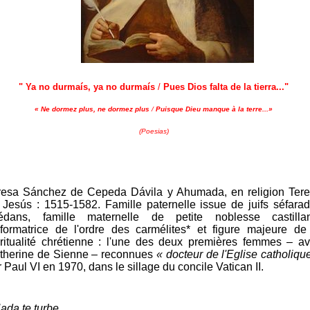
" Ya no
durma
í
s
, ya no
durmaís
/
Pues Dios falta de la tierra..."
« Ne dormez plus, ne dormez plus
/
Puisque Dieu manque à la terre...
»
(Poesias)
resa Sánchez de Cepeda Dávila y Ahumada, en religion Ter
 Jesús : 1515-1582. Famille paternelle issue de juifs séfara
lédans, famille maternelle de petite noblesse castilla
formatrice de l'ordre des carmélites* et figure majeure de
iritualité chrétienne : l'une des deux premières femmes – a
therine de Sienne – reconnues
« docteur de l'Eglise catholiqu
 Paul VI en 1970, dans le sillage du concile Vatican II.
ada te turbe,