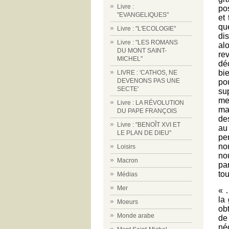
Livre :
po
"EVANGELIQUES"
et
qu
Livre : "L'ECOLOGIE"
di
Livre : "LES ROMANS
al
DU MONT SAINT-
rev
MICHEL"
dé
bi
LIVRE : 'CATHOS, NE
DEVENONS PAS UNE
po
SECTE'
su
me
Livre : LA RÉVOLUTION
ma
DU PAPE FRANÇOIS
de
Livre : "BENOÎT XVI ET
au
LE PLAN DE DIEU"
pe
no
Loisirs
no
Macron
pa
tou
Médias
Mer
« 
la
Moeurs
ob
Monde arabe
de
né