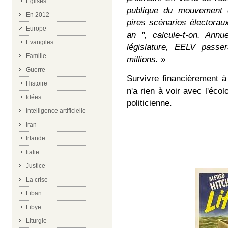
Eglises
publique du mouvement d
En 2012
pires scénarios électora
Europe
an '', calcule-t-on. Annu
Evangiles
législature, EELV passe
Famille
millions. »
Guerre
Survivre financièrement à
Histoire
n'a rien à voir avec l'écol
Idées
politicienne.
Intelligence artificielle
Iran
Irlande
Italie
Justice
La crise
Liban
Libye
Liturgie