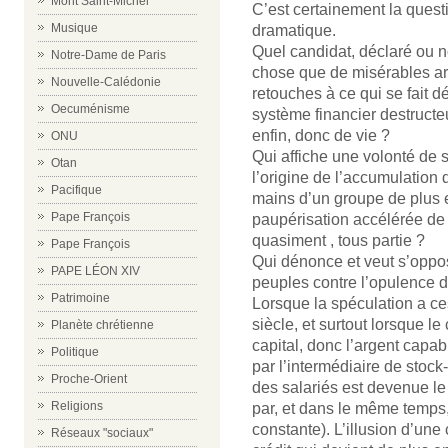
Mont Saint-Michel
C’est certainement la questi
Musique
dramatique.
Quel candidat, déclaré ou no
Notre-Dame de Paris
chose que de misérables arr
Nouvelle-Calédonie
retouches à ce qui se fait d
Oecuménisme
système financier destructe
enfin, donc de vie ?
ONU
Qui affiche une volonté de s
Otan
l’origine de l’accumulatio
Pacifique
mains d’un groupe de plus e
Pape François
paupérisation accélérée de 
quasiment , tous partie ?
Pape François
Qui dénonce et veut s’oppos
PAPE LÉON XIV
peuples contre l’opulence d’
Patrimoine
Lorsque la spéculation a ce
siècle, et surtout lorsque le
Planète chrétienne
capital, donc l’argent capabl
Politique
par l’intermédiaire de stoc
Proche-Orient
des salariés est devenue le 
Religions
par, et dans le même temps,
constante). L’illusion d’une
Réseaux "sociaux"