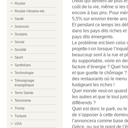
crédit qui devient de plus 
Russie
coût de la vie, même si les 
Russie-Ukraine-etc
encore à bas prix. Pour mé
5,5% sur environ trente ans 
Santé
Et pendant ce temps les dél
Sciences
dans les pays dits riches et
Scolaire
pays dits émergents.
Social
Le problème est bien celui
projette-t-on lorsque l’inqui
Société
beaucoup sont à la rue et pl
Sport
du supportable, voire en de
Synthèses
facture d’énergie ? Quel hor
et que guette le chômage ? A
Technologie
des restaurants où le menu 
Témoignage
fustigeant les riches !
évangélique
Quel monde veut-on quand 
Terre Sainte
les autres et que le tout ju
Terrorisme
différends ?
Trump
Quel est donc le parti, ou le
de s’opposer à cette dominat
Turquie
l’annoncera comme base de
USA
Grèce, ou sur le point de l