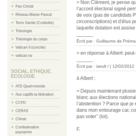
> Non Clément, je pense qu
Pax Christi
l'accord électoral signé pe
Réseau Blaise Pascal
de voix (pas de candidats 
circonscriptions) et d'élus p
Terre Sainte (Custodie)
laquelle dotation est assise 
Théologie
______
Théologie du corps
Écrit par : Guillaume de Préma
Vatican II (concile)
> en réponse à Albert: peut
vatican.va
______
Écrit par : iseult / | 12/02/2012
SOCIAL, ETHIQUE,
ECOLOGIE
à Albert :
ATD Quart-monde
> Depuis maintenant plusie
Aux captifs la libération
blanc aux élections national
CCFD
l'abstention ? Parce que je
dans mon entourage car, co
CERAS
pas voter" (lol).
Climat
Confederation
F.
paysanne