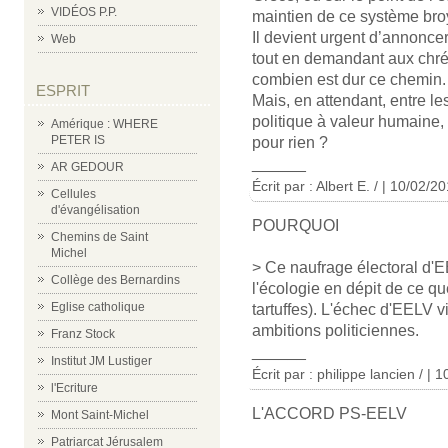
VIDÉOS P.P.
maintien de ce système br
Il devient urgent d’annoncer
Web
tout en demandant aux chré
combien est dur ce chemin.
ESPRIT
Mais, en attendant, entre l
politique à valeur humaine,
Amérique : WHERE
PETER IS
pour rien ?
______
AR GEDOUR
Écrit par : Albert E. / | 10/02/2
Cellules
d'évangélisation
POURQUOI
Chemins de Saint
Michel
> Ce naufrage électoral d'
Collège des Bernardins
l'écologie en dépit de ce qu
Eglise catholique
tartuffes). L'échec d'EELV v
ambitions politiciennes.
Franz Stock
______
Institut JM Lustiger
Écrit par : philippe lancien / | 
l'Ecriture
L'ACCORD PS-EELV
Mont Saint-Michel
Patriarcat Jérusalem