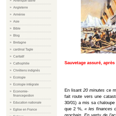
Amérique latine
Angleterre
Arménie
Asie
Bible
Blog
Bretagne
cardinal Tagle
Caritatif
Sauvetage assuré, après 
Cathophilie
Chrétiens indignés
Ecologie
Ecologie intégrale
En lisant
20 minutes
ce ma
Economie-
financegestion
fait route vers une catast
30/01) a mis sa chaloupe
Education nationale
que 2 %,
« les finances d
Eglise en France
prochain. En vertu de l'ac