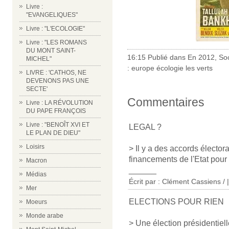
Livre :
"EVANGELIQUES"
Livre : "L'ECOLOGIE"
Livre : "LES ROMANS
DU MONT SAINT-
16:15 Publié dans
En 2012
,
So
MICHEL"
:
europe écologie les verts
LIVRE : 'CATHOS, NE
DEVENONS PAS UNE
SECTE'
Commentaires
Livre : LA RÉVOLUTION
DU PAPE FRANÇOIS
Livre : "BENOÎT XVI ET
LEGAL ?
LE PLAN DE DIEU"
Loisirs
> Il y a des accords élector
financements de l'Etat pour 
Macron
______
Médias
Écrit par : Clément Cassiens /
Mer
ELECTIONS POUR RIEN
Moeurs
Monde arabe
> Une élection présidentiell