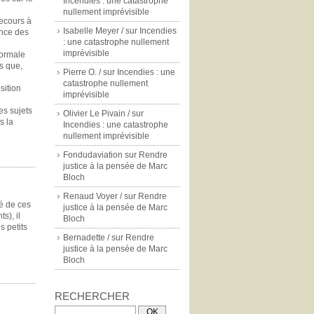
Incendies : une catastrophe
nullement imprévisible
recours à
Isabelle Meyer /
sur
Incendies
ence des
: une catastrophe nullement
imprévisible
normale
s que,
Pierre O. /
sur
Incendies : une
catastrophe nullement
sition
imprévisible
es sujets
Olivier Le Pivain /
sur
s la
Incendies : une catastrophe
nullement imprévisible
Fondudaviation
sur
Rendre
justice à la pensée de Marc
Bloch
Renaud Voyer /
sur
Rendre
té de ces
justice à la pensée de Marc
s), il
Bloch
s petits
Bernadette /
sur
Rendre
justice à la pensée de Marc
Bloch
RECHERCHER