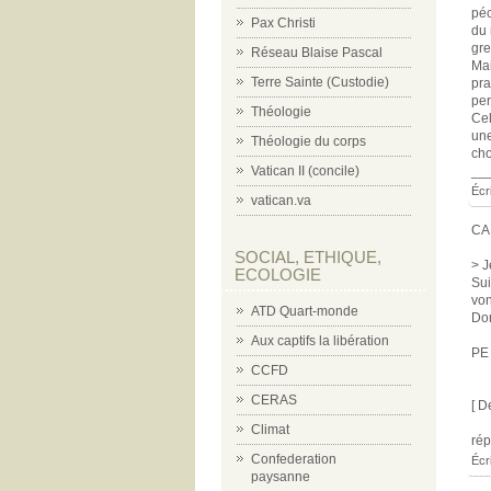
péc
Pax Christi
du 
gre
Réseau Blaise Pascal
Mai
Terre Sainte (Custodie)
pra
per
Théologie
Cel
une
Théologie du corps
cho
Vatican II (concile)
__
Écr
vatican.va
CA
SOCIAL, ETHIQUE,
> J
ECOLOGIE
Sui
von
ATD Quart-monde
Don
Aux captifs la libération
PE
CCFD
CERAS
[ D
Climat
ré
Confederation
Écr
paysanne