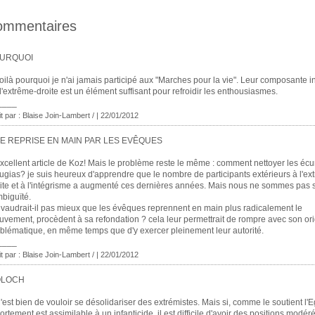
ommentaires
URQUOI
oilà pourquoi je n'ai jamais participé aux "Marches pour la vie". Leur composante in
d'extrême-droite est un élément suffisant pour refroidir les enthousiasmes.
____
it par :
Blaise Join-Lambert /
| 22/01/2012
E REPRISE EN MAIN PAR LES EVÊQUES
xcellent article de Koz! Mais le problème reste le même : comment nettoyer les écu
ugias? je suis heureux d'apprendre que le nombre de participants extérieurs à l'ex
ite et à l'intégrisme a augmenté ces dernières années. Mais nous ne sommes pas s
mbiguïté.
vaudrait-il pas mieux que les évêques reprennent en main plus radicalement le
vement, procèdent à sa refondation ? cela leur permettrait de rompre avec son or
blématique, en même temps que d'y exercer pleinement leur autorité.
____
it par :
Blaise Join-Lambert /
| 22/01/2012
LOCH
'est bien de vouloir se désolidariser des extrémistes. Mais si, comme le soutient l'E
vortement est assimilable à un infanticide, il est difficile d'avoir des positions modér