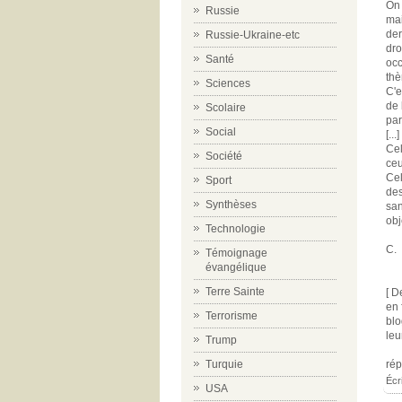
On 
Russie
mai
der
Russie-Ukraine-etc
dro
Santé
occ
thè
Sciences
C'e
de 
Scolaire
par
Social
[..
Cel
Société
ceu
Cel
Sport
des
Synthèses
san
obj
Technologie
C.
Témoignage
évangélique
Terre Sainte
[ D
en 
Terrorisme
blo
leu
Trump
Turquie
ré
Écr
USA