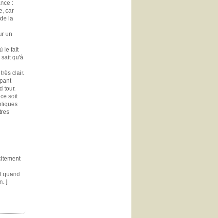
nce :
e, car
 de la
ur un
 le fait
sait qu'à
rès clair.
apant
 tour.
ce soit
oliques
tres
citement
l
uf quand
. ]