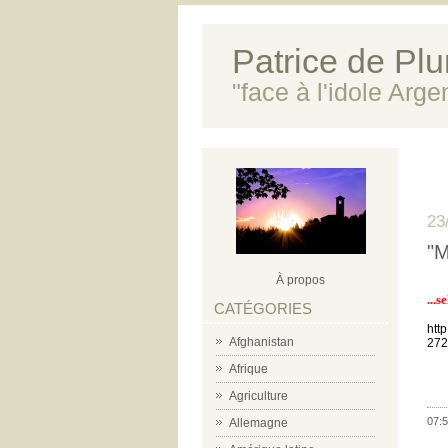
Patrice de Plun
"face à l'idole Arg
23
"M
À propos
...s
CATÉGORIES
htt
Afghanistan
272
Afrique
-
Agriculture
07:5
Allemagne