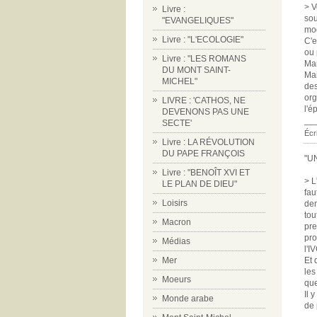
> V
Livre :
sou
"EVANGELIQUES"
mod
Livre : "L'ECOLOGIE"
C'e
ou 
Livre : "LES ROMANS
Mar
DU MONT SAINT-
Mai
MICHEL"
des
org
LIVRE : 'CATHOS, NE
l'é
DEVENONS PAS UNE
__
SECTE'
Écr
Livre : LA RÉVOLUTION
DU PAPE FRANÇOIS
"U
Livre : "BENOÎT XVI ET
> L
LE PLAN DE DIEU"
fau
Loisirs
dem
tou
Macron
pre
pro
Médias
l'I
Mer
Et 
les
Moeurs
que
Il 
Monde arabe
de 