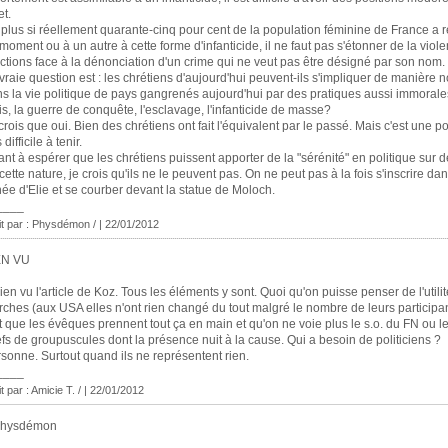
et.
plus si réellement quarante-cinq pour cent de la population féminine de France a 
moment ou à un autre à cette forme d'infanticide, il ne faut pas s'étonner de la viol
ctions face à la dénonciation d'un crime qui ne veut pas être désigné par son nom.
vraie question est : les chrétiens d'aujourd'hui peuvent-ils s'impliquer de manière 
s la vie politique de pays gangrenés aujourd'hui par des pratiques aussi immorale
is, la guerre de conquête, l'esclavage, l'infanticide de masse?
crois que oui. Bien des chrétiens ont fait l'équivalent par le passé. Mais c'est une po
 difficile à tenir.
nt à espérer que les chrétiens puissent apporter de la "sérénité" en politique sur d
cette nature, je crois qu'ils ne le peuvent pas. On ne peut pas à la fois s'inscrire dan
née d'Elie et se courber devant la statue de Moloch.
____
it par : Physdémon / | 22/01/2012
EN VU
ien vu l'article de Koz. Tous les éléments y sont. Quoi qu'on puisse penser de l'utili
ches (aux USA elles n'ont rien changé du tout malgré le nombre de leurs participant
t que les évêques prennent tout ça en main et qu'on ne voie plus le s.o. du FN ou le
fs de groupuscules dont la présence nuit à la cause. Qui a besoin de politiciens ?
sonne. Surtout quand ils ne représentent rien.
____
t par : Amicie T. / | 22/01/2012
Physdémon