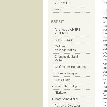
VIDÉOS P.P.
PR
Web
> J
Ent
ant
ESPRIT
Cel
res
Amérique : WHERE
tro
PETER IS
mom
Bou
AR GEDOUR
ext
opp
Cellules
opp
d'évangélisation
ave
Mar
Chemins de Saint
Par
Michel
esp
Collège des Bernardins
imp
gén
Eglise catholique
Mai
luc
Franz Stock
Oui
Institut JM Lustiger
que
fon
l'Ecriture
Aus
ten
Mont Saint-Michel
inc
Patriarcat Jérusalem
Ens