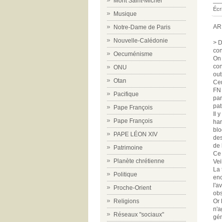
__
Mont Saint-Michel
Écr
Musique
AR
Notre-Dame de Paris
Nouvelle-Calédonie
> D
con
Oecuménisme
On 
con
ONU
out
Otan
Cer
FN 
Pacifique
par
pat
Pape François
Il 
Pape François
har
blo
PAPE LÉON XIV
des
de 
Patrimoine
Ce 
Planète chrétienne
Vei
La 
Politique
enc
l'a
Proche-Orient
obs
Religions
Or 
n'a
Réseaux "sociaux"
gén