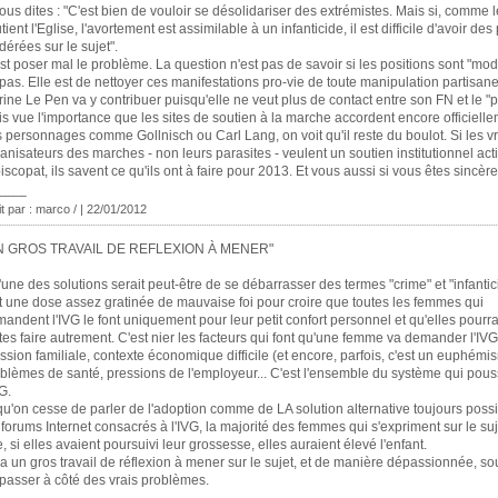
ous dites : "C'est bien de vouloir se désolidariser des extrémistes. Mais si, comme l
tient l'Eglise, l'avortement est assimilable à un infanticide, il est difficile d'avoir des
érées sur le sujet".
st poser mal le problème. La question n'est pas de savoir si les positions sont "mo
pas. Elle est de nettoyer ces manifestations pro-vie de toute manipulation partisane
ine Le Pen va y contribuer puisqu'elle ne veut plus de contact entre son FN et le "pr
s vue l'importance que les sites de soutien à la marche accordent encore officiell
 personnages comme Gollnisch ou Carl Lang, on voit qu'il reste du boulot. Si les vr
anisateurs des marches - non leurs parasites - veulent un soutien institutionnel acti
piscopat, ils savent ce qu'ils ont à faire pour 2013. Et vous aussi si vous êtes sincère
____
it par : marco / | 22/01/2012
N GROS TRAVAIL DE REFLEXION À MENER"
'une des solutions serait peut-être de se débarrasser des termes "crime" et "infantici
t une dose assez gratinée de mauvaise foi pour croire que toutes les femmes qui
andent l'IVG le font uniquement pour leur petit confort personnel et qu'elles pourra
tes faire autrement. C'est nier les facteurs qui font qu'une femme va demander l'IVG
ssion familiale, contexte économique difficile (et encore, parfois, c'est un euphémi
blèmes de santé, pressions de l'employeur... C'est l'ensemble du système qui pous
VG.
qu'on cesse de parler de l'adoption comme de LA solution alternative toujours possi
 forums Internet consacrés à l'IVG, la majorité des femmes qui s'expriment sur le suj
, si elles avaient poursuivi leur grossesse, elles auraient élevé l'enfant.
y a un gros travail de réflexion à mener sur le sujet, et de manière dépassionnée, s
passer à côté des vrais problèmes.