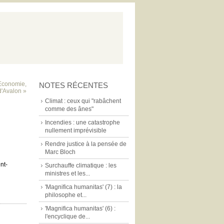
Economie,
NOTES RÉCENTES
 d'Avalon »
Climat : ceux qui "rabâchent
comme des ânes"
Incendies : une catastrophe
nullement imprévisible
Rendre justice à la pensée de
Marc Bloch
nt-
Surchauffe climatique : les
ministres et les...
'Magnifica humanitas' (7) : la
philosophe et...
'Magnifica humanitas' (6) :
l'encyclique de...