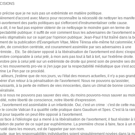
CISIONS
e précise que je ne suis pas un extrémiste en matière politique.
ièrement d'accord avec Marco pour reconnaître la nécessité de nettoyer les manife
i-avortement des partis politiques qui s'efforcent d'instrumentaliser cette cause.
a dit, il ne faut pas espérer obtenir de ce nettoyage le moindre gain en terme de
pectabilité publique: il suffit de voir comment tous les adversaires de l'avortement s
uvés stigmatisés sur ce sujet par l'opinion publique: Jean-Paul II fut traîné dans la 
ent de la publication d'Evangelium Vitae, Mère Téresa elle-même fut calomniée; 
tin, de conviction centriste, est couramment assimilée par ses adversaires à une
rémiste... Etc. Se déclarer opposé à la libéralisation de l'avortement est donc s'exp
robre comparable à celui jeté, à mon avis pas tout à fait à tort, sur l'extrême droite.
robre pire à celui jeté sur un extrémiste de droite qui prend soin de prendre ses d
c les mouvements pro-vie si j'en juge par la respectabilité médiatique que s'est ac
ine Le Pen par ce procédé.
 ailleurs, j'estime que de nos jours, vu l'état des moeurs actuelles, il n'y a pas gra
érer d'un retour à la pénalisation de l'avortement. Nous ne pouvons qu'assister,
uissants, à la perte de milliers de vies innocentes, dans un climat de bonne consc
éralisée.
s si nous ne pouvons pas sauver des vies, du moins pouvons-nous sauver au moi
idité, notre liberté de conscience, notre liberté d'expression.
, l'avortement est assimilable à un infanticide. Oui, c'est un crime : c'est de cette m
 le concile Vatican II a qualifié cette pratique dans Gaudium et Spes. C'est là la ra
d pour laquelle on peut être opposé à l'avortement.
si face à l'idéologie qui a mené à la libéralisation de l'avortement, il faut résister à 
tation de parler de ce sujet par euphémisme. La première chose à faire, face à un 
rusté dans les moeurs, est de l'appeler par son nom.
uite, que les responsabilités individuelles soient singulièrement noyées dans la 