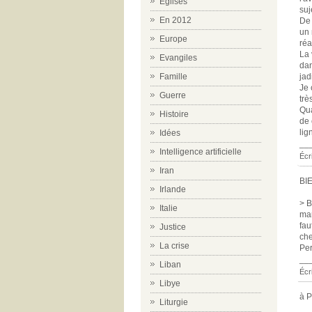
Eglises
suj
En 2012
De 
un 
Europe
réa
La 
Evangiles
dan
Famille
jad
Je 
Guerre
très
Qua
Histoire
de 
lig
Idées
__
Intelligence artificielle
Écr
Iran
BI
Irlande
> B
Italie
mar
fau
Justice
che
La crise
Per
__
Liban
Écri
Libye
à 
Liturgie