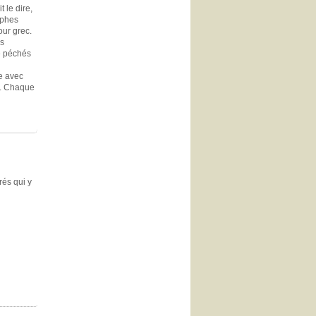
 le dire,
ophes
our grec.
es
e péchés
te avec
n. Chaque
rés qui y