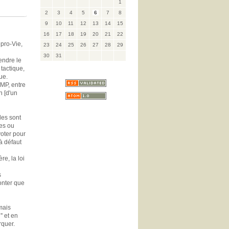
1
2
3
4
5
6
7
8
9
10
11
12
13
14
15
16
17
18
19
20
21
22
 pro-Vie,
23
24
25
26
27
28
29
30
31
endre le
tactique,
ue.
UMP, entre
n [d'un
les sont
nes ou
voter pour
 à défaut
re, la loi
s
monter que
 mais
' et en
rquer.