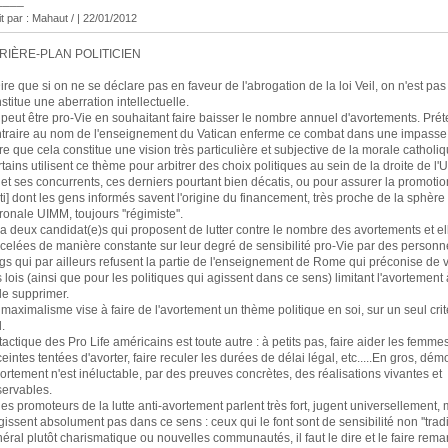
____
it par : Mahaut / | 22/01/2012
RIÈRE-PLAN POLITICIEN
ire que si on ne se déclare pas en faveur de l'abrogation de la loi Veil, on n'est pas
stitue une aberration intellectuelle.
peut être pro-Vie en souhaitant faire baisser le nombre annuel d'avortements. Prét
traire au nom de l'enseignement du Vatican enferme ce combat dans une impasse 
re que cela constitue une vision très particulière et subjective de la morale catholiq
tains utilisent ce thème pour arbitrer des choix politiques au sein de la droite de l'
et ses concurrents, ces derniers pourtant bien décatis, ou pour assurer la promotio
ti] dont les gens informés savent l'origine du financement, très proche de la sphère
ronale UIMM, toujours ''régimiste''.
y a deux candidat(e)s qui proposent de lutter contre le nombre des avortements et el
celées de manière constante sur leur degré de sensibilité pro-Vie par des person
gs qui par ailleurs refusent la partie de l'enseignement de Rome qui préconise de 
 lois (ainsi que pour les politiques qui agissent dans ce sens) limitant l'avortement
le supprimer.
maximalisme vise à faire de l'avortement un thème politique en soi, sur un seul critè
l.
tactique des Pro Life américains est toute autre : à petits pas, faire aider les femme
eintes tentées d'avorter, faire reculer les durées de délai légal, etc.....En gros, dé
vortement n'est inéluctable, par des preuves concrètes, des réalisations vivantes et
ervables.
les promoteurs de la lutte anti-avortement parlent très fort, jugent universellement,
gissent absolument pas dans ce sens : ceux qui le font sont de sensibilité non ''tradi'
éral plutôt charismatique ou nouvelles communautés, il faut le dire et le faire rema