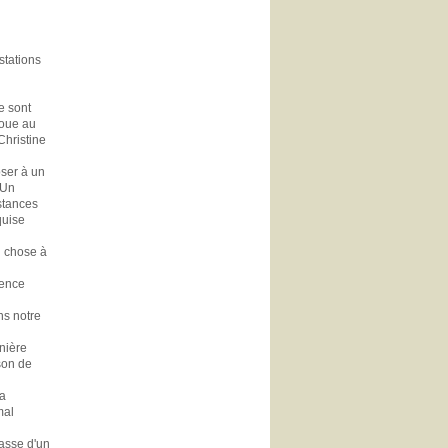
stations
e sont
boue au
Christine
oser à un
 Un
istances
quise
nd chose à
ience
ns notre
anière
ison de
la
mal
masse d'un