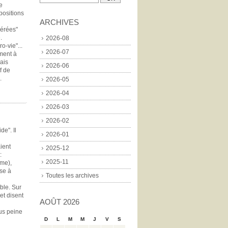
e
 positions
ARCHIVES
dérées"
.
2026-08
o-vie"...
2026-07
ement à
ais
2026-06
f de
.
2026-05
2026-04
2026-03
2026-02
de". Il
2026-01
ient
2025-12
:
2025-11
sme),
se à
Toutes les archives
ble. Sur
et disent
AOÛT 2026
ous peine
D
L
M
M
J
V
S