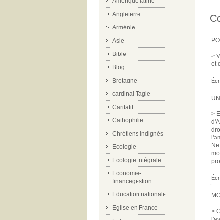
Amérique latine
Angleterre
C
Arménie
PO
Asie
Bible
> V
et 
Blog
__
Bretagne
Écr
cardinal Tagle
UN
Caritatif
> E
Cathophilie
d'A
dro
Chrétiens indignés
l'a
Ne 
Ecologie
mou
Ecologie intégrale
pro
__
Economie-
Écr
financegestion
Education nationale
MO
Eglise en France
> C
l'a