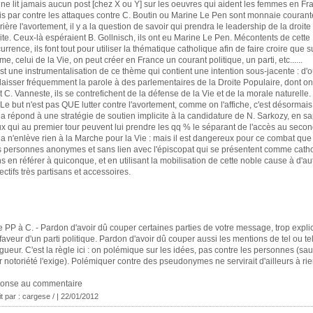
ne lit jamais aucun post [chez X ou Y] sur les oeuvres qui aident les femmes en Fra
s par contre les attaques contre C. Boutin ou Marine Le Pen sont monnaie courant
rière l'avortement, il y a la question de savoir qui prendra le leadership de la droite
ite. Ceux-là espéraient B. Gollnisch, ils ont eu Marine Le Pen. Mécontents de cette
urrence, ils font tout pour utiliser la thématique catholique afin de faire croire que s
me, celui de la Vie, on peut créer en France un courant politique, un parti, etc......
st une instrumentalisation de ce thème qui contient une intention sous-jacente : d'où
laisser fréquemment la parole à des parlementaires de la Droite Populaire, dont on 
t C. Vanneste, ils se contrefichent de la défense de la Vie et de la morale naturelle.
.] Le but n'est pas QUE lutter contre l'avortement, comme on l'affiche, c'est désormais t
a répond à une stratégie de soutien implicite à la candidature de N. Sarkozy, en s
x qui au premier tour peuvent lui prendre les qq % le séparant de l'accès au second
a n'enlève rien à la Marche pour la Vie : mais il est dangereux pour ce combat que 
 personnes anonymes et sans lien avec l'épiscopat qui se présentent comme cath
s en référer à quiconque, et en utilisant la mobilisation de cette noble cause à d'au
ectifs très partisans et accessoires.
e PP à C. - Pardon d'avoir dû couper certaines parties de votre message, trop expli
faveur d'un parti politique. Pardon d'avoir dû couper aussi les mentions de tel ou te
gueur. C'est la règle ici : on polémique sur les idées, pas contre les personnes (sa
r notoriété l'exige). Polémiquer contre des pseudonymes ne servirait d'ailleurs à rien
ponse au commentaire
it par : cargese / | 22/01/2012