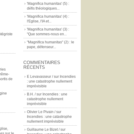
'Magnifica humanitas' (5) :
défis théologiques...
'Magnifica humanitas' (4) :
l'Eglise, l'IA et...
'Magnifica humanitas' (3) :
tégriste
"Que sommes-nous en...
"Magnifica humanitas" (2) : le
pape, défenseur...
COMMENTAIRES
RÉCENTS
ries
trême-
E Levavasseur /
sur
Incendies
ortis de
: une catastrophe nullement
imprévisible
igine
B.H. /
sur
Incendies : une
catastrophe nullement
imprévisible
Olivier Le Pivain /
sur
Incendies : une catastrophe
nullement imprévisible
glise,
Guillaume Le Bizet /
sur
ées sur le