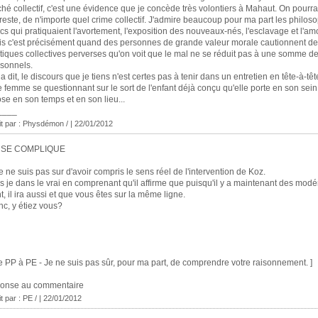
hé collectif, c'est une évidence que je concède très volontiers à Mahaut. On pourrait
reste, de n'importe quel crime collectif. J'admire beaucoup pour ma part les philos
cs qui pratiquaient l'avortement, l'exposition des nouveaux-nés, l'esclavage et l'am
s c'est précisément quand des personnes de grande valeur morale cautionnent d
tiques collectives perverses qu'on voit que le mal ne se réduit pas à une somme d
sonnels.
a dit, le discours que je tiens n'est certes pas à tenir dans un entretien en tête-à-tê
 femme se questionnant sur le sort de l'enfant déjà conçu qu'elle porte en son sei
se en son temps et en son lieu...
____
it par : Physdémon / | 22/01/2012
 SE COMPLIQUE
e ne suis pas sur d'avoir compris le sens réel de l'intervention de Koz.
s je dans le vrai en comprenant qu'il affirme que puisqu'il y a maintenant des modé
t, il ira aussi et que vous êtes sur la même ligne.
c, y étiez vous?
e PP à PE - Je ne suis pas sûr, pour ma part, de comprendre votre raisonnement. ]
ponse au commentaire
it par :
PE /
| 22/01/2012