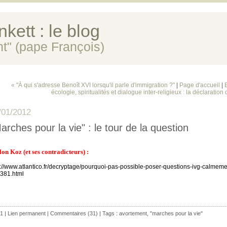
kett : le blog
ent" (pape François)
« "À qui s'adresse Benoît XVI lorsqu'il parle d'immigration ?"
|
Page d'accueil
|
écologie, spiritualités et dialogue inter-religieux : la déclaration
/01/2012
arches pour la vie" : le tour de la question
elon Koz (et ses contradicteurs) :
p://www.atlantico.fr/decryptage/pourquoi-pas-possible-poser-questions-ivg-calmeme
381.html
1 |
Lien permanent
|
Commentaires (31)
| Tags :
avortement
,
"marches pour la vie"