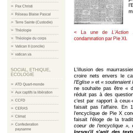
l
Pax Christi
m
Réseau Blaise Pascal
Terre Sainte (Custodie)
Théologie
< La une de
L'Action 
condamnation par Pie XI.
Théologie du corps
Vatican II (concile)
vatican.va
L'illusion des maurrassi
SOCIAL, ETHIQUE,
ECOLOGIE
croire nets envers le ca
l'Eglise »
et
« soutenaient 
ATD Quart-monde
ne souhaite pas être « d
Aux captifs la libération
réduit pas à des question
c'est par rapport à ceux
CCFD
faisait pas l'affaire. En
CERAS
l'encyclique de Pie X co
Climat
faisait l'éloge de la tra
Confederation
coeur de l'encyclique »,
é
paysanne
lorsqu'il s'agit des tex