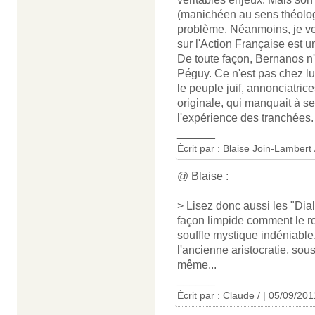
(manichéen au sens théolog
problème. Néanmoins, je veu
sur l'Action Française est un
De toute façon, Bernanos n'
Péguy. Ce n'est pas chez lu
le peuple juif, annonciatrice
originale, qui manquait à ses
l'expérience des tranchées.
______
Écrit par :
Blaise Join-Lambert 
@ Blaise :
> Lisez donc aussi les "Dia
façon limpide comment le ro
souffle mystique indéniable
l'ancienne aristocratie, sou
même...
______
Écrit par : Claude / | 05/09/201