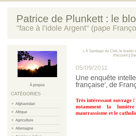
Patrice de Plunkett : le bl
"face à l'idole Argent" (pape Franço
« À Santiago du Chili, le leader
d'accueil
|
Dan
05/09/2011
Une enquête intellec
française', de Fran
À propos
CATÉGORIES
Très intéressant ouvrage !
Afghanistan
notamment la lumière 
Afrique
maurrassisme et le catholi
Agriculture
Allemagne