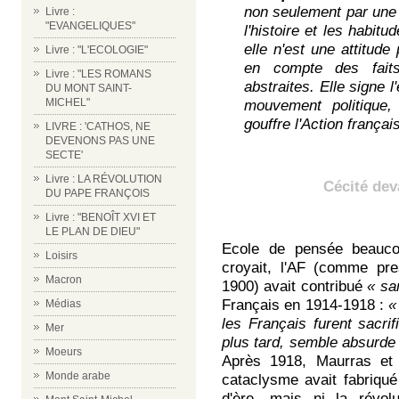
non seulement par une 
Livre :
"EVANGELIQUES"
l'histoire et les habit
elle n'est une attitude
Livre : "L'ECOLOGIE"
en compte des faits
Livre : "LES ROMANS
abstraites. Elle signe 
DU MONT SAINT-
MICHEL"
mouvement politique
gouffre l'Action frança
LIVRE : 'CATHOS, NE
DEVENONS PAS UNE
SECTE'
Livre : LA RÉVOLUTION
Cécité de
DU PAPE FRANÇOIS
Livre : "BENOÎT XVI ET
LE PLAN DE DIEU"
Ecole de pensée beaucou
Loisirs
croyait, l'AF (comme pre
Macron
1900) avait contribué
« sa
Français en 1914-1918 :
«
Médias
les Français furent sacri
Mer
plus tard, semble absurde
Moeurs
Après 1918, Maurras et 
Monde arabe
cataclysme avait fabriq
d'ère, mais ni la révol