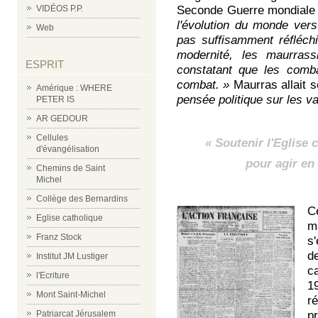
VIDÉOS P.P.
Seconde Guerre mondiale 
l'évolution du monde ver
Web
pas suffisamment réfléchi
modernité, les maurras
ESPRIT
constatant que les comb
combat. »
Maurras allait 
Amérique : WHERE
pensée politique sur les va
PETER IS
AR GEDOUR
Cellules
« Soutenir l'Eglise 
d'évangélisation
pour agir en 
Chemins de Saint
Michel
Collège des Bernardins
C
Eglise catholique
m
Franz Stock
s
d
Institut JM Lustiger
c
l'Ecriture
1
Mont Saint-Michel
r
Patriarcat Jérusalem
p