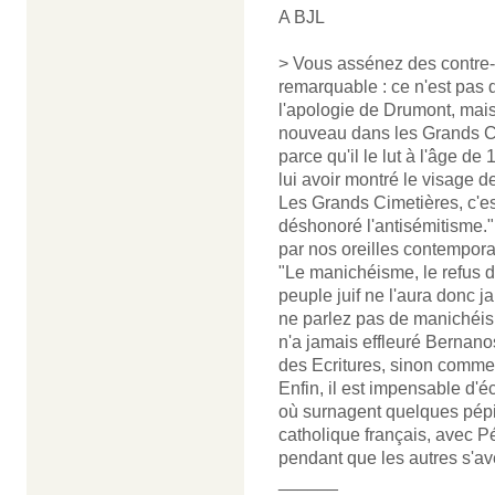
A BJL
> Vous assénez des contre-
remarquable : ce n'est pas 
l'apologie de Drumont, mais 
nouveau dans les Grands Cim
parce qu'il le lut à l'âge de
lui avoir montré le visage de 
Les Grands Cimetières, c'est
déshonoré l'antisémitisme."
par nos oreilles contempora
"Le manichéisme, le refus de
peuple juif ne l'aura donc j
ne parlez pas de manichéis
n'a jamais effleuré Bernanos
des Ecritures, sinon comment
Enfin, il est impensable d'
où surnagent quelques pépit
catholique français, avec P
pendant que les autres s'av
______