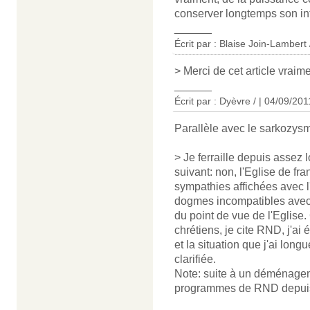
conserver longtemps son in
______
Écrit par :
Blaise Join-Lambert 
> Merci de cet article vraimen
______
Écrit par : Dyèvre / | 04/09/201
Parallèle avec le sarkozys
> Je ferraille depuis assez 
suivant: non, l'Eglise de fr
sympathies affichées avec l
dogmes incompatibles avec l
du point de vue de l'Eglise.
chrétiens, je cite RND, j'a
et la situation que j'ai lon
clarifiée.
Note: suite à un déménageme
programmes de RND depuis