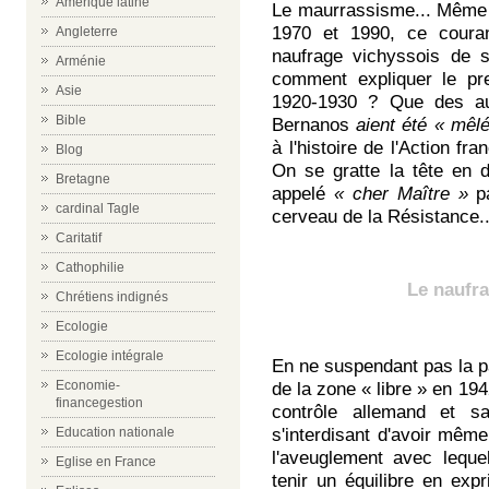
Amérique latine
Le maurrassisme... Même 
1970 et 1990, ce couran
Angleterre
naufrage vichyssois de 
Arménie
comment expliquer le pr
Asie
1920-1930 ? Que des aut
Bible
Bernanos
aient été « mêl
à l'histoire de l'Action fra
Blog
On se gratte la tête en 
Bretagne
appelé
« cher Maître »
p
cardinal Tagle
cerveau de la Résistance.
Caritatif
Cathophilie
Le naufr
Chrétiens indignés
Ecologie
Ecologie intégrale
En ne suspendant pas la pa
Economie-
de la zone « libre » en 19
financegestion
contrôle allemand et 
Education nationale
s'interdisant d'avoir mêm
l'aveuglement avec leque
Eglise en France
tenir un équilibre en exp