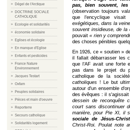
Dégel de l'Arctique
pas, bien souvent, les
(observation toujours va
DOCTRINE SOCIALE
CATHOLIQUE
que l'encyclique visai
exégétiques, dans la vein
Ecologie et solidarités
souvent insidieuse, de la 
économie solidaire
pouvait
« rien y comprend
Eglises et écologie
des choses pénibles quelq
En manque d'Eglise
En 1926, ce « soutien » de
Enfants et pesticides
il fallait débarrasser les
que l'AF avait une forte e
France Nature
Environnement
pas dans le projet du 
catholique de la soci
Jacques Testart
catholiques
! Le but ultim
Oxfam
autour d'un ensemble d'or
Peuples solidaires
des évêques : il s'agissai
Pièces et main d'oeuvre
dessein de reconquête c
court sans discontinuer d
Reporterre
manière, pour Pie XI, il 
Secours catholique
sociale de Jésus-Chris
Solidarités logement
Christ-Roi. Poulat note 