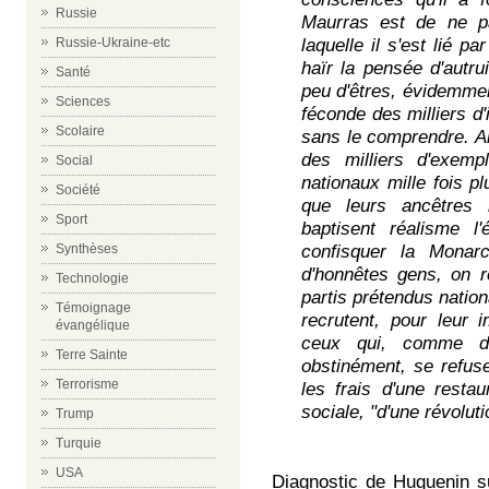
Russie
Maurras est de ne p
Russie-Ukraine-etc
laquelle il s'est lié p
haïr la pensée d'autru
Santé
peu d'êtres, évidemment
Sciences
féconde des milliers d'i
Scolaire
sans le comprendre. Ai
des milliers d'exemp
Social
nationaux mille fois p
Société
que leurs ancêtres l
Sport
baptisent réalisme l
Synthèses
confisquer la Monarc
d'honnêtes gens, on 
Technologie
partis prétendus nation
Témoignage
recrutent, pour leur
évangélique
ceux qui, comme di
Terre Sainte
obstinément, se refuse
Terrorisme
les frais d'une resta
sociale, "d'une révolut
Trump
Turquie
USA
Diagnostic de Huguenin sur