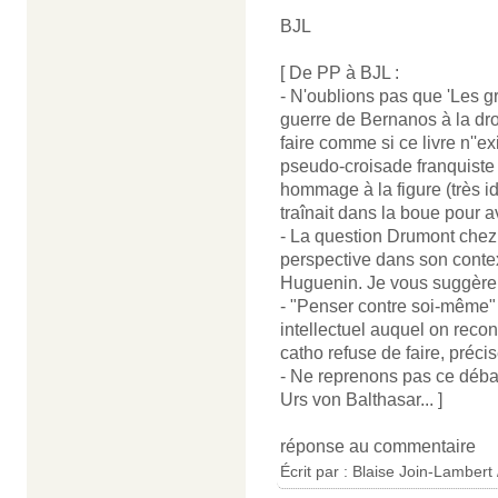
BJL
[ De PP à BJL :
- N'oublions pas que 'Les g
guerre de Bernanos à la droi
faire comme si ce livre n''ex
pseudo-croisade franquiste 
hommage à la figure (très i
traînait dans la boue pour a
- La question Drumont chez
perspective dans son contex
Huguenin. Je vous suggère d
- "Penser contre soi-même" e
intellectuel auquel on recon
catho refuse de faire, préci
- Ne reprenons pas ce débat
Urs von Balthasar... ]
réponse au commentaire
Écrit par :
Blaise Join-Lambert 