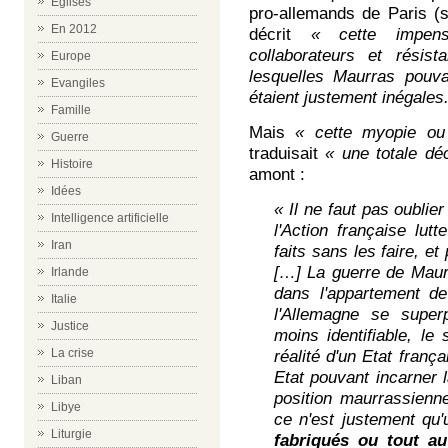
Eglises
pro-allemands de Paris (si
En 2012
décrit
« cette impens
collaborateurs et résis
Europe
lesquelles Maurras pouv
Evangiles
étaient justement inégales
Famille
Mais
« cette myopie ou
Guerre
traduisait
« une totale dé
Histoire
amont :
Idées
« Il ne faut pas oublie
Intelligence artificielle
l'Action française lutt
Iran
faits sans les faire, et
[…] La guerre de Maur
Irlande
dans l'appartement de
Italie
l'Allemagne se super
Justice
moins identifiable, le
La crise
réalité d'un Etat franç
Etat pouvant incarner l
Liban
position maurrassienn
Libye
ce n'est justement qu
Liturgie
fabriqués ou tout au