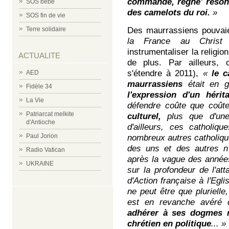
commande, règne' réson
SOS bébé
des camelots du roi.
»
SOS fin de vie
Terre solidaire
Des maurrassiens pouvai
la France au Chris
instrumentaliser la religion
ACTUALITE
de plus. Par ailleurs, 
s'étendre à 2011),
«
le 
AED
maurrassiens
était en gr
Fidèle 34
l'expression d'un hérit
La Vie
défendre coûte que coûte.
Patriarcat melkite
culturel,
plus que d'u
d'Antioche
d'ailleurs, ces catholiqu
Paul Jorion
nombreux autres catholiqu
des uns et des autres n'a
Radio Vatican
après la vague des années
UKRAINE
sur la profondeur de l'at
d'Action française à l'Eg
ne peut être que pluriell
est en revanche avéré
adhérer à ses dogmes n
chrétien en politique
... »