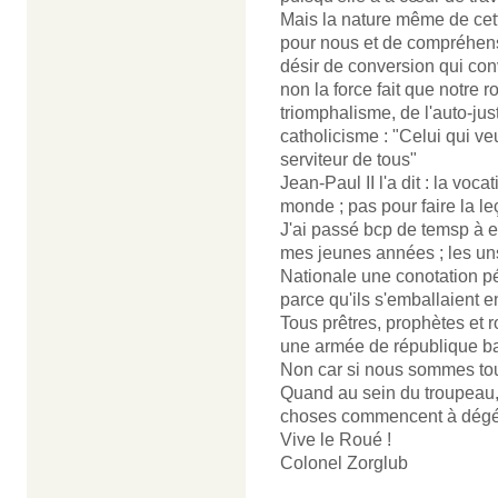
Mais la nature même de cett
pour nous et de compréhensi
désir de conversion qui conve
non la force fait que notre r
triomphalisme, de l'auto-justi
catholicisme : "Celui qui veut
serviteur de tous"
Jean-Paul II l'a dit : la vocat
monde ; pas pour faire la l
J'ai passé bcp de temsp à e
mes jeunes années ; les uns
Nationale une conotation péj
parce qu'ils s'emballaient e
Tous prêtres, prophètes et r
une armée de république ba
Non car si nous sommes tou
Quand au sein du troupeau, 
choses commencent à dégé
Vive le Roué !
Colonel Zorglub