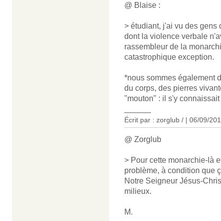
@ Blaise :
> étudiant, j'ai vu des gens
dont la violence verbale n'av
rassembleur de la monarchie
catastrophique exception.
*nous sommes également du
du corps, des pierres vivante
"mouton" : il s'y connaissai
______
Écrit par : zorglub / | 06/09/20
@ Zorglub
> Pour cette monarchie-là e
problème, à condition que ç
Notre Seigneur Jésus-Christ
milieux.
M.