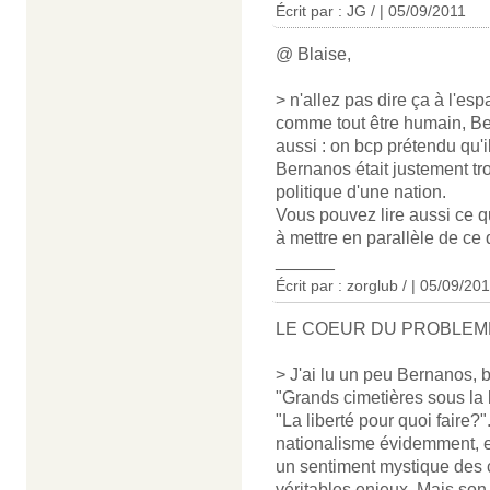
Écrit par : JG / | 05/09/2011
@ Blaise,
> n'allez pas dire ça à l'es
comme tout être humain, Bern
aussi : on bcp prétendu qu'il 
Bernanos était justement tro
politique d'une nation.
Vous pouvez lire aussi ce qu'
à mettre en parallèle de ce 
______
Écrit par : zorglub / | 05/09/20
LE COEUR DU PROBLEM
> J'ai lu un peu Bernanos,
"Grands cimetières sous la 
"La liberté pour quoi faire?
nationalisme évidemment, e
un sentiment mystique des c
véritables enjeux. Mais so