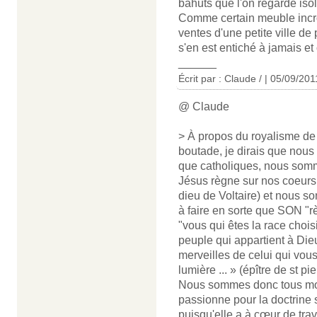
bahuts que l'on regarde iso
Comme certain meuble incro
ventes d'une petite ville de
s'en est entiché à jamais et 
______
Écrit par : Claude / | 05/09/201
@ Claude
> À propos du royalisme d
boutade, je dirais que nou
que catholiques, nous somme
Jésus règne sur nos coeurs (
dieu de Voltaire) et nous so
à faire en sorte que SON "rè
"vous qui êtes la race choisi
peuple qui appartient à Die
merveilles de celui qui vou
lumière ... » (épître de st pie
Nous sommes donc tous mon
passionne pour la doctrine s
puisqu'elle a à cœur de tra