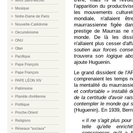
Mont Saint-Michel
l'apparition du productivi
Musique
les mouvements culture
Notre-Dame de Paris
mondiale, n'allaient ê
maurrassienne figée da
Nouvelle-Calédonie
prestige de Maurras ne 
Oecuménisme
monde. De là les dissi
ONU
n'allaient plus cesser d'aff
Otan
soutien aux forces conse
trouvera son logique abo
Pacifique
ajoute Huguenin.
Pape François
Le grand dissident de l'AF
Pape François
comprenaient les temps no
PAPE LÉON XIV
la mentalité du maurrass
Patrimoine
et confortable »
installé d
Planète chrétienne
de la certitude d'avoir rai
contempler le monde qui s
Politique
(Huguenin). En 1939, Bern
Proche-Orient
« Il ne s'agit plus po
Religions
telle qu'elle enrich
Réseaux "sociaux"
consciences qu'il a