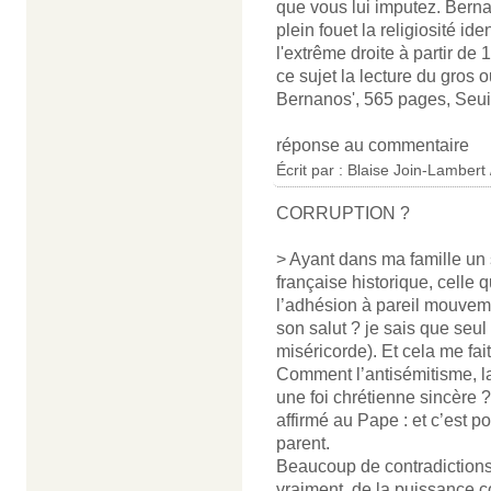
que vous lui imputez. Bernan
plein fouet la religiosité ide
l'extrême droite à partir de
ce sujet la lecture du gros 
Bernanos', 565 pages, Seuil
réponse au commentaire
Écrit par :
Blaise Join-Lambert 
CORRUPTION ?
> Ayant dans ma famille un 
française historique, celle
l’adhésion à pareil mouveme
son salut ? je sais que seul
miséricorde). Et cela me fait 
Comment l’antisémitisme, la
une foi chrétienne sincère 
affirmé au Pape : et c’est p
parent.
Beaucoup de contradiction
vraiment, de la puissance co