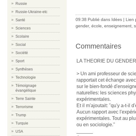
Russie
Russie-Ukraine-etc
09:38 Publié dans
Idées
|
Lien
Santé
gender
,
école
,
enseignement
,
s
Sciences
Scolaire
Commentaires
Social
Société
LA THEORIE DU GENDER
Sport
Synthèses
> Un ami professeur de sci
Technologie
rapportait cet échange avec
Témoignage
sur le bien-fondé d'enseign
évangélique
naturelles: les sciences ph
Terre Sainte
expérimentales.
Et il m'ajoutait: "qu'y a-t-i
Terrorisme
Aucun rapport avec l'expér
Trump
expérimentales. Tout au plu
Turquie
ou en sociologie."
______
USA