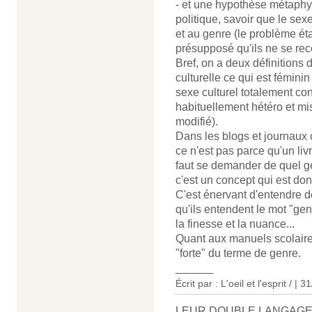
- et une hypothèse métaphy
politique, savoir que le sexe
et au genre (le problème ét
présupposé qu'ils ne se rec
Bref, on a deux définitions d
culturelle ce qui est féminin
sexe culturel totalement con
habituellement hétéro et mis
modifié).
Dans les blogs et journaux 
ce n'est pas parce qu'un livr
faut se demander de quel ge
c'est un concept qui est don
C'est énervant d'entendre d
qu'ils entendent le mot "ge
la finesse et la nuance...
Quant aux manuels scolaires,
"forte" du terme de genre.
______
Écrit par : L'oeil et l'esprit / | 
LEUR DOUBLE LANGAG