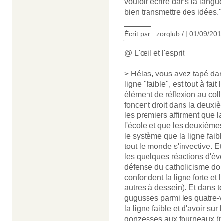
vouloir écrire dans la lang
bien transmettre des idées.
______
Écrit par : zorglub / | 01/09/20
@ L'œil et l'esprit
> Hélas, vous avez tapé dans
ligne "faible", est tout à fai
élément de réflexion au col
foncent droit dans la deux
les premiers affirment que l
l'école et que les deuxième
le système que la ligne fa
tout le monde s'invective. E
les quelques réactions d'év
défense du catholicisme don
confondent la ligne forte et 
autres à dessein). Et dans t
gugusses parmi les quatre-
la ligne faible et d'avoir su
gonzesses aux fourneaux (p