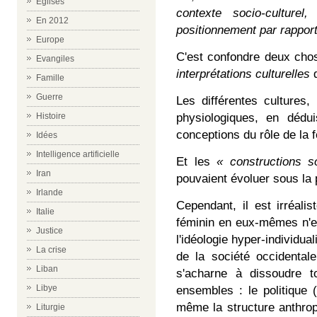
Eglises
contexte socio-culturel
En 2012
positionnement par rapport 
Europe
C'est confondre deux cho
Evangiles
interprétations culturelles
d
Famille
Guerre
Les différentes cultures,
Histoire
physiologiques, en dédu
conceptions du rôle de la
Idées
Intelligence artificielle
Et les
« constructions so
Iran
pouvaient évoluer sous la
Irlande
Cependant, il est irréali
Italie
féminin en eux-mêmes n'ex
Justice
l'idéologie hyper-individual
La crise
de la société occidentale
Liban
s'acharne à dissoudre 
Libye
ensembles : le politique (
même la structure anthropo
Liturgie