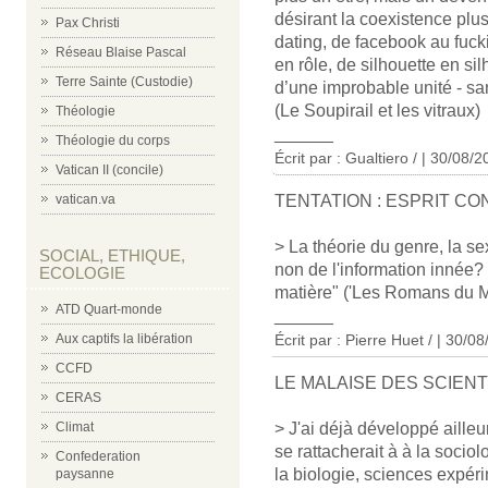
désirant la coexistence pl
Pax Christi
dating, de facebook au fuck
Réseau Blaise Pascal
en rôle, de silhouette en si
Terre Sainte (Custodie)
d’une improbable unité - sans
(Le Soupirail et les vitraux)
Théologie
______
Théologie du corps
Écrit par :
Gualtiero /
| 30/08/2
Vatican II (concile)
vatican.va
TENTATION : ESPRIT C
> La théorie du genre, la sex
SOCIAL, ETHIQUE,
non de l'information innée? I
ECOLOGIE
matière" ('Les Romans du Mo
ATD Quart-monde
______
Aux captifs la libération
Écrit par : Pierre Huet / | 30/0
CCFD
LE MALAISE DES SCIENT
CERAS
Climat
> J'ai déjà développé ailleu
se rattacherait à à la sociol
Confederation
la biologie, sciences expér
paysanne