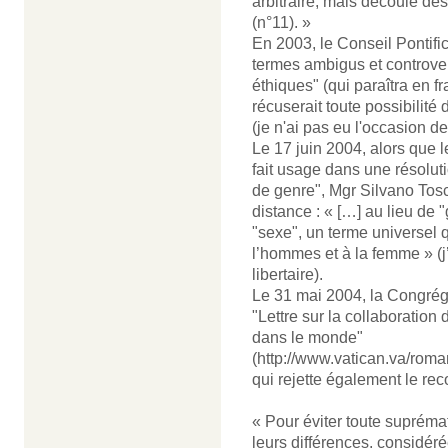
arbitraire, mais découle des
(n°11). »
En 2003, le Conseil Pontifi
termes ambigus et controvers
éthiques" (qui paraîtra en f
récuserait toute possibilité
(je n'ai pas eu l'occasion de 
Le 17 juin 2004, alors que 
fait usage dans une résoluti
de genre", Mgr Silvano Tosc
distance : « […] au lieu de 
"sexe", un terme universel qu
l’hommes et à la femme » (j’a
libertaire).
Le 31 mai 2004, la Congréga
"Lettre sur la collaboration
dans le monde"
(http://www.vatican.va/rom
qui rejette également le rec
« Pour éviter toute supréma
leurs différences, considér