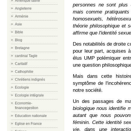
Amérique latine
personnes ne sont plus
Angleterre
mais comme pratiquants 
Arménie
homosexuels, hétérosexue
Asie
théorie philosophique et s
Bible
affirme que l'identité sexue
Blog
Des notabilités de droit
Bretagne
pour leur part, acquises à
cardinal Tagle
élus UMP polémiquer entr
Caritatif
une question philosophiqu
Cathophilie
Mais dans cette histoi
Chrétiens indignés
symptôme de l'incohéren
Ecologie
notre société.
Ecologie intégrale
Un des passages de man
Economie-
biologique nous identifie 
financegestion
autant que nous pouvon
Education nationale
féminin. Cette identité se
Eglise en France
vie, dans une interacti