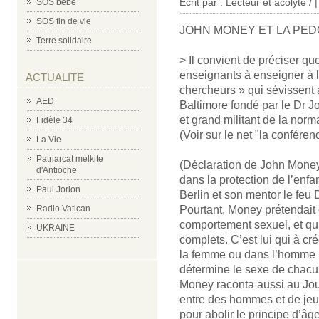
Écrit par : Lecteur et acolyte /
SOS bébé
SOS fin de vie
JOHN MONEY ET LA PED
Terre solidaire
> Il convient de préciser q
enseignants à enseigner à 
ACTUALITE
chercheurs » qui sévissent 
AED
Baltimore fondé par le Dr 
et grand militant de la norma
Fidèle 34
(Voir sur le net "la confére
La Vie
Patriarcat melkite
(Déclaration de John Money
d'Antioche
dans la protection de l’enfa
Paul Jorion
Berlin et son mentor le feu
Radio Vatican
Pourtant, Money prétendait 
comportement sexuel, et qu
UKRAINE
complets. C’est lui qui à cr
la femme ou dans l’homme : c
détermine le sexe de chacun
Money raconta aussi au Jour
entre des hommes et de jeune
pour abolir le principe d’â