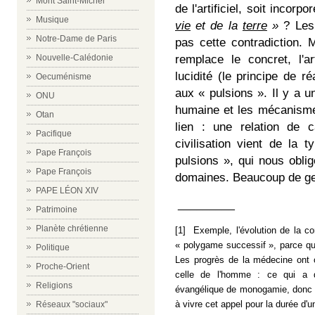
Mont Saint-Michel
de l'artificiel, soit inco
Musique
vie
et de la
terre
»
? Les 
Notre-Dame de Paris
pas cette contradiction. 
Nouvelle-Calédonie
remplace le concret, l'a
lucidité (le principe de r
Oecuménisme
aux « pulsions ». Il y a un
ONU
humaine et les mécanisme
Otan
lien : une relation de 
Pacifique
civilisation vient de la 
Pape François
pulsions », qui nous obli
Pape François
domaines. Beaucoup de ge
PAPE LÉON XIV
_________
Patrimoine
Planète chrétienne
[1] Exemple, l'évolution de la co
« polygame successif », parce q
Politique
Les progrès de la médecine ont 
Proche-Orient
celle de l'homme : ce qui a d
Religions
évangélique de monogamie, donc f
à vivre cet appel pour la durée d'u
Réseaux "sociaux"