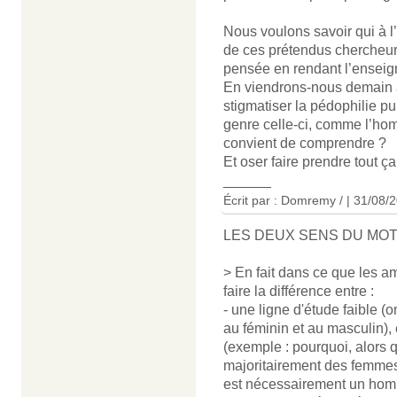
Nous voulons savoir qui à l
de ces prétendus chercheurs
pensée en rendant l’enseign
En viendrons-nous demain à 
stigmatiser la pédophilie p
genre celle-ci, comme l’hom
convient de comprendre ?
Et oser faire prendre tout ça
______
Écrit par : Domremy / | 31/08/
LES DEUX SENS DU MOT
> En fait dans ce que les am
faire la différence entre :
- une ligne d'étude faible (o
au féminin et au masculin), e
(exemple : pourquoi, alors q
majoritairement des femmes
est nécessairement un hom