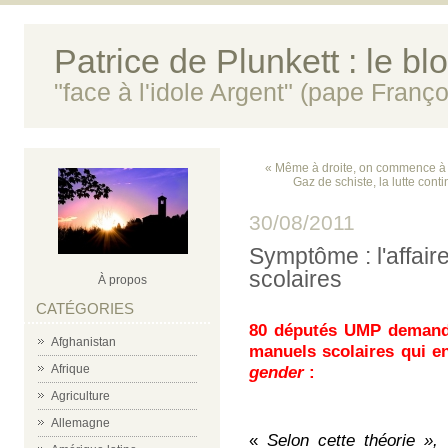
Patrice de Plunkett : le bl
"face à l'idole Argent" (pape Franço
« Même à droite, on commence à r
Gaz de schiste, la lutte cont
30/08/2011
Symptôme : l'affair
scolaires
À propos
CATÉGORIES
80 députés UMP demanden
Afghanistan
manuels scolaires qui en
Afrique
gender
:
Agriculture
Allemagne
«
Selon cette théorie »,