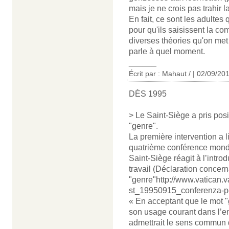
mais je ne crois pas trahir 
En fait, ce sont les adultes 
pour qu'ils saisissent la co
diverses théories qu'on met
parle à quel moment.
______
Écrit par :
Mahaut /
| 02/09/20
DÈS 1995
> Le Saint-Siège a pris pos
"genre".
La première intervention a l
quatrième conférence mondi
Saint-Siège réagit à l’intr
travail (Déclaration concern
"genre"http://www.vatican.v
st_19950915_conferenza-pe
« En acceptant que le mot 
son usage courant dans l’e
admettrait le sens commun 