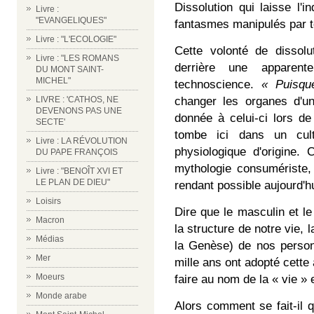
Dissolution qui laisse l'i
Livre :
"EVANGELIQUES"
fantasmes manipulés par t
Livre : "L'ECOLOGIE"
Cette volonté de dissolu
Livre : "LES ROMANS
derrière une apparen
DU MONT SAINT-
MICHEL"
technoscience.
« Puisqu
LIVRE : 'CATHOS, NE
changer les organes d'un
DEVENONS PAS UNE
donnée à celui-ci lors d
SECTE'
tombe ici dans un cult
Livre : LA RÉVOLUTION
physiologique d'origine.
DU PAPE FRANÇOIS
mythologie consumériste, q
Livre : "BENOÎT XVI ET
LE PLAN DE DIEU"
rendant possible aujourd'hu
Loisirs
Dire que le masculin et le 
Macron
la structure de notre vie, 
Médias
la Genèse) de nos person
Mer
mille ans ont adopté cette 
Moeurs
faire au nom de la « vie » e
Monde arabe
Alors comment se fait-il 