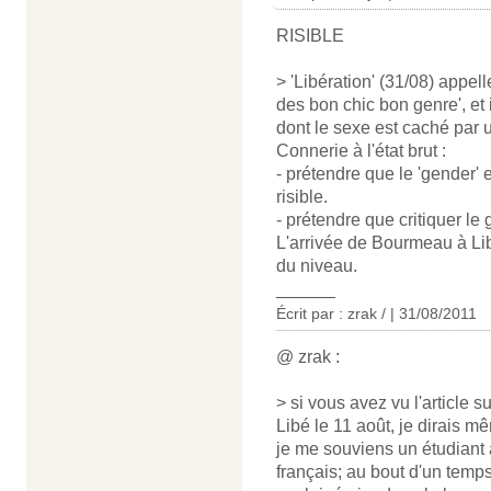
RISIBLE
> 'Libération' (31/08) appel
des bon chic bon genre', et
dont le sexe est caché par 
Connerie à l'état brut :
- prétendre que le 'gender'
risible.
- prétendre que critiquer le 
L'arrivée de Bourmeau à Li
du niveau.
______
Écrit par : zrak / | 31/08/2011
@ zrak :
> si vous avez vu l'article s
Libé le 11 août, je dirais mê
je me souviens un étudiant 
français; au bout d'un temps,