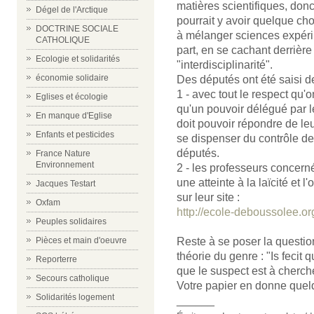
matières scientifiques, donc
Dégel de l'Arctique
pourrait y avoir quelque ch
DOCTRINE SOCIALE
à mélanger sciences expérim
CATHOLIQUE
part, en se cachant derrière
Ecologie et solidarités
"interdisciplinarité".
économie solidaire
Des députés ont été saisi de 
1 - avec tout le respect qu'
Eglises et écologie
qu'un pouvoir délégué par le
En manque d'Eglise
doit pouvoir répondre de leu
Enfants et pesticides
se dispenser du contrôle de
députés.
France Nature
Environnement
2 - les professeurs concerné
une atteinte à la laïcité et l
Jacques Testart
sur leur site :
Oxfam
http://ecole-deboussolee.or
Peuples solidaires
Pièces et main d'oeuvre
Reste à se poser la question
théorie du genre : "Is fecit q
Reporterre
que le suspect est à cherch
Secours catholique
Votre papier en donne que
Solidarités logement
______