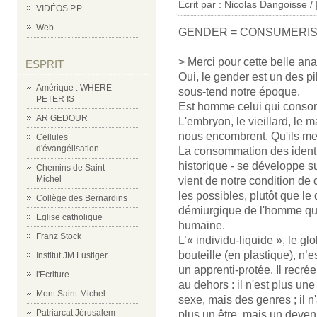
Écrit par : Nicolas Dangoisse /
VIDÉOS P.P.
Web
GENDER = CONSUMERI
> Merci pour cette belle ana
ESPRIT
Oui, le gender est un des pi
Amérique : WHERE
sous-tend notre époque.
PETER IS
Est homme celui qui cons
AR GEDOUR
L'embryon, le vieillard, le 
nous encombrent. Qu'ils me
Cellules
d'évangélisation
La consommation des identi
historique - se développe su
Chemins de Saint
Michel
vient de notre condition de
les possibles, plutôt que le 
Collège des Bernardins
démiurgique de l'homme qui
Eglise catholique
humaine.
Franz Stock
L’« individu-liquide », le gl
bouteille (en plastique), n
Institut JM Lustiger
un apprenti-protée. Il recrée 
l'Ecriture
au dehors : il n'est plus une
Mont Saint-Michel
sexe, mais des genres ; il 
Patriarcat Jérusalem
plus un être, mais un devenir