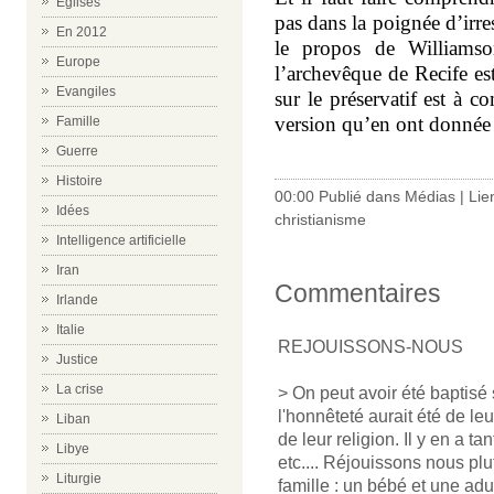
Eglises
pas dans la poignée d’irre
En 2012
le propos de Williamso
Europe
l’archevêque de Recife est
Evangiles
sur le préservatif est à 
version qu’en ont donnée 
Famille
Guerre
Histoire
00:00 Publié dans
Médias
|
Lie
Idées
christianisme
Intelligence artificielle
Iran
Commentaires
Irlande
Italie
REJOUISSONS-NOUS
Justice
La crise
> On peut avoir été baptisé 
l'honnêteté aurait été de le
Liban
de leur religion. Il y en a t
Libye
etc.... Réjouissons nous p
Liturgie
famille : un bébé et une adul