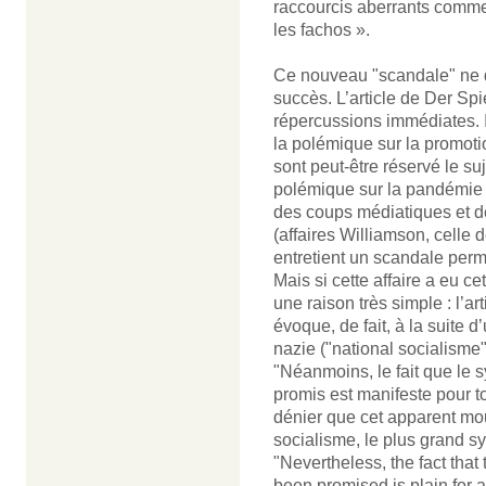
raccourcis aberrants comme
les fachos ».
Ce nouveau "scandale" ne de
succès. L’article de Der Sp
répercussions immédiates. I
la polémique sur la promotio
sont peut-être réservé le su
polémique sur la pandémie du
des coups médiatiques et de
(affaires Williamson, celle d
entretient un scandale perma
Mais si cette affaire a eu ce
une raison très simple : l’ar
évoque, de fait, à la suite 
nazie ("national socialisme")
"Néanmoins, le fait que le
promis est manifeste pour 
dénier que cet apparent mou
socialisme, le plus grand s
"Nevertheless, the fact that
been promised is plain for al