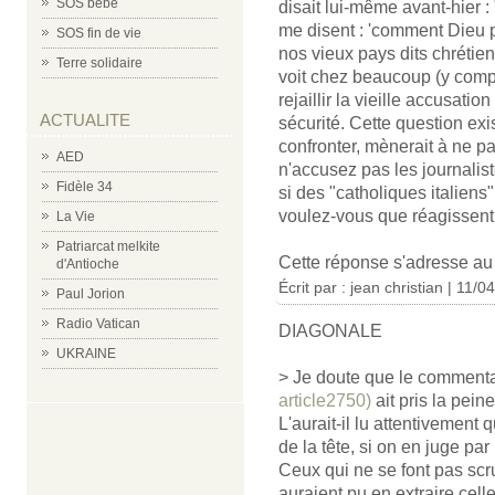
SOS bébé
disait lui-même avant-hier : 
me disent : 'comment Dieu p
SOS fin de vie
nos vieux pays dits chréti
Terre solidaire
voit chez beaucoup (y compri
rejaillir la vieille accusati
ACTUALITE
sécurité. Cette question exi
confronter, mènerait à ne p
AED
n'accusez pas les journalis
Fidèle 34
si des "catholiques italien
voulez-vous que réagissent 
La Vie
Patriarcat melkite
Cette réponse s'adresse a
d'Antioche
Écrit par : jean christian | 11/
Paul Jorion
Radio Vatican
DIAGONALE
UKRAINE
> Je doute que le commenta
article2750)
ait pris la pein
L'aurait-il lu attentivement
de la tête, si on en juge pa
Ceux qui ne se font pas scr
auraient pu en extraire celle