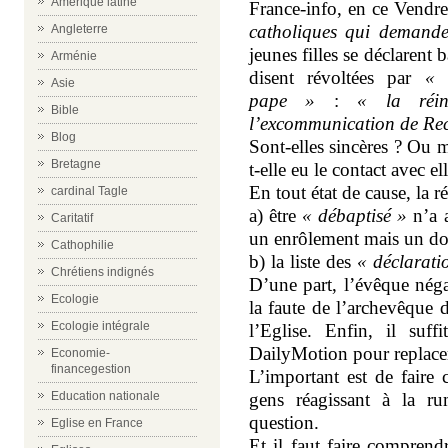
Amérique latine
France-info, en ce Vendred
catholiques qui demanden
Angleterre
jeunes filles se déclarent 
Arménie
disent révoltées par
« 
Asie
pape »
:
« la réin
Bible
l’excommunication de Recif
Blog
Sont-elles sincères ? Ou 
Bretagne
t-elle eu le contact avec el
En tout état de cause, la 
cardinal Tagle
a) être
« débaptisé »
n’a a
Caritatif
un enrôlement mais un do
Cathophilie
b) la liste des
« déclarati
Chrétiens indignés
D’une part, l’évêque négat
Ecologie
la faute de l’archevêque 
Ecologie intégrale
l’Eglise. Enfin, il suff
DailyMotion pour replacer 
Economie-
financegestion
L’important est de faire 
Education nationale
gens réagissant à la r
question.
Eglise en France
Et il faut faire comprend