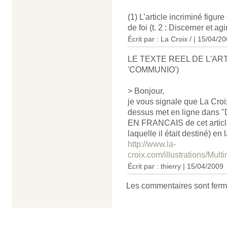
(1) L’article incriminé fi
de foi (t. 2 : Discerner et a
Écrit par :
La Croix /
| 15/04/20
LE TEXTE REEL DE L'AR
'COMMUNIO')
> Bonjour,
je vous signale que La Croix 
dessus met en ligne dans
EN FRANCAIS de cet article
laquelle il était destiné) en
http://www.la-
croix.com/illustrations/Mul
Écrit par : thierry | 15/04/2009
Les commentaires sont ferm