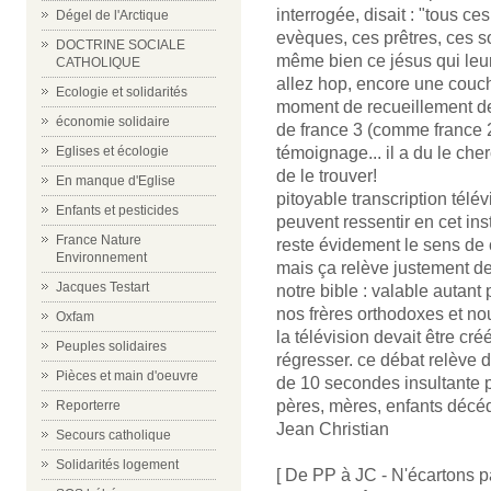
interrogée, disait : "tous ce
Dégel de l'Arctique
evèques, ces prêtres, ces s
DOCTRINE SOCIALE
même bien ce jésus qui leur
CATHOLIQUE
allez hop, encore une couc
Ecologie et solidarités
moment de recueillement de 
économie solidaire
de france 3 (comme france 2
Eglises et écologie
témoignage... il a du le ch
de le trouver!
En manque d'Eglise
pitoyable transcription tél
Enfants et pesticides
peuvent ressentir en cet ins
France Nature
reste évidement le sens de
Environnement
mais ça relève justement de
Jacques Testart
notre bible : valable autant 
nos frères orthodoxes et no
Oxfam
la télévision devait être cré
Peuples solidaires
régresser. ce débat relève 
Pièces et main d'oeuvre
de 10 secondes insultante p
pères, mères, enfants décé
Reporterre
Jean Christian
Secours catholique
Solidarités logement
[ De PP à JC - N'écartons p