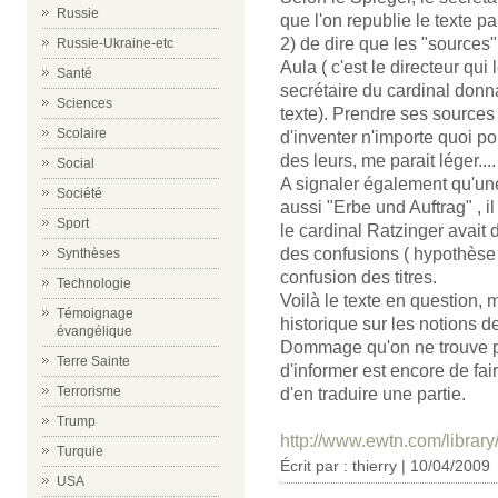
Russie
que l'on republie le texte 
2) de dire que les "sources"
Russie-Ukraine-etc
Aula ( c'est le directeur qu
Santé
secrétaire du cardinal donn
Sciences
texte). Prendre ses source
Scolaire
d'inventer n'importe quoi p
des leurs, me parait léger....
Social
A signaler également qu'un
Société
aussi "Erbe und Auftrag" , i
Sport
le cardinal Ratzinger avait d
des confusions ( hypothèse
Synthèses
confusion des titres.
Technologie
Voilà le texte en question, 
Témoignage
historique sur les notions de
évangélique
Dommage qu'on ne trouve pa
Terre Sainte
d'informer est encore de fair
Terrorisme
d'en traduire une partie.
Trump
http://www.ewtn.com/li
Turquie
Écrit par : thierry | 10/04/2009
USA