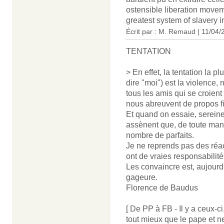
ostensible liberation move
greatest system of slavery i
Écrit par : M. Remaud | 11/04/
TENTATION
> En effet, la tentation la 
dire "moi") est la violence,
tous les amis qui se croient
nous abreuvent de propos fi
Et quand on essaie, sereinem
assènent que, de toute maniè
nombre de parfaits.
Je ne reprends pas des réa
ont de vraies responsabilit
Les convaincre est, aujourd
gageure.
Florence de Baudus
[ De PP à FB - Il y a ceux-c
tout mieux que le pape et n