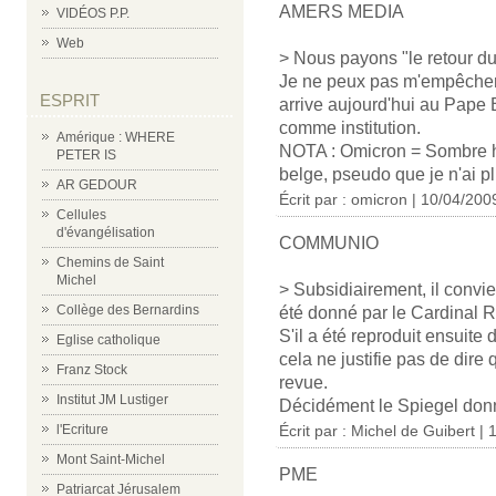
AMERS MEDIA
VIDÉOS P.P.
Web
> Nous payons "le retour du
Je ne peux pas m'empêcher 
ESPRIT
arrive aujourd'hui au Pape B
comme institution.
Amérique : WHERE
NOTA : Omicron = Sombre h
PETER IS
belge, pseudo que je n'ai plus
AR GEDOUR
Écrit par : omicron | 10/04/200
Cellules
d'évangélisation
COMMUNIO
Chemins de Saint
Michel
> Subsidiairement, il convie
Collège des Bernardins
été donné par le Cardinal R
S'il a été reproduit ensuite
Eglise catholique
cela ne justifie pas de dire
Franz Stock
revue.
Institut JM Lustiger
Décidément le Spiegel donne
l'Ecriture
Écrit par : Michel de Guibert |
Mont Saint-Michel
PME
Patriarcat Jérusalem