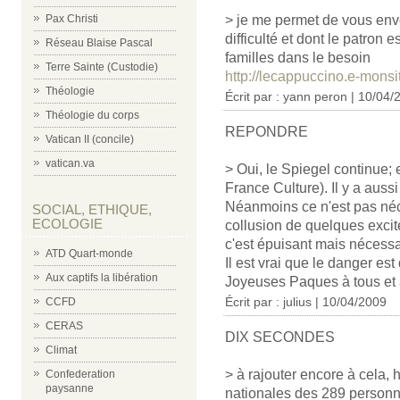
Pax Christi
> je me permet de vous env
difficulté et dont le patron 
Réseau Blaise Pascal
familles dans le besoin
Terre Sainte (Custodie)
http://lecappuccino.e-mons
Théologie
Écrit par : yann peron | 10/04/
Théologie du corps
REPONDRE
Vatican II (concile)
vatican.va
> Oui, le Spiegel continue; e
France Culture). Il y a auss
Néanmoins ce n'est pas néc
SOCIAL, ETHIQUE,
ECOLOGIE
collusion de quelques excité
c'est épuisant mais nécessair
ATD Quart-monde
Il est vrai que le danger est
Aux captifs la libération
Joyeuses Paques à tous et à
Écrit par : julius | 10/04/2009
CCFD
CERAS
DIX SECONDES
Climat
> à rajouter encore à cela, 
Confederation
paysanne
nationales des 289 personn