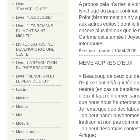
A propos cela n'a rien à voir
Livre :
"EVANGELIQUES"
lynchage du pape continue :
Point (bizarrement on n'y a 
Livre : "L'ECOLOGIE"
aux autres editos ) dont le t
Livre : "LES ROMANS
encore plus fielleux que le 
DU MONT SAINT-
MICHEL"
Carême cette année ! Joyeu
internautes
LIVRE : 'CATHOS, NE
DEVENONS PAS UNE
Écrit par : marie | 10/04/2009
SECTE'
MEME AUPRES D'EUX
Livre : LA RÉVOLUTION
DU PAPE FRANÇOIS
> Beaucoup de ceux qui décl
Livre : "BENOÎT XVI ET
LE PLAN DE DIEU"
l'Eglise l'ont déjà quittée e
rentrés (en cas de baptême
Loisirs
d'eux il faut réinformer, s
Macron
que nous nous heurterons au
Médias
Je remarque que des tabous 
Mer
- on peut parler ouvertemen
tradition et non pas comme 
Moeurs
- on peut désormais contest
Monde arabe
Afrique;