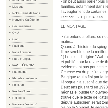
Mont Saint-Michel
- on peut aussi parler plus 
familles, notamment dans le
Musique
l'aveuglement de certaines
Notre-Dame de Paris
Écrit par : B.H. | 10/04/2009
Nouvelle-Calédonie
LE MONTAGE
Oecuménisme
ONU
> j'ai entendu, effaré, ce 
Otan
matin...
Pacifique
Quand à l'histoire du spiege
Il me semble que la meilleur
Pape François
1) Le texte d'origine "Wahrhe
Pape François
et publié pour la revue de
PAPE LÉON XIV
évidemment pas pour cette 
Ce texte est du pur "ratzinge
Patrimoine
Belgique (qui a fini par le li
Planète chrétienne
l'époque n'a suscité que des
Politique
Deux ans plus tard en 1998,
Proche-Orient
néonazie, publie un ouvrage 
trouve que le texte de Ratz
Religions
député autrichien serait tom
Réseaux "sociaux"
Selon le Spiegel, le secrét