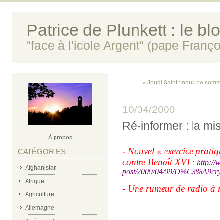
Patrice de Plunkett : le bl
"face à l'idole Argent" (pape Franço
« Jeudi Saint : nous ne somm
10/04/2009
Ré-informer : la mi
À propos
- Nouvel « exercice prat
CATÉGORIES
contre Benoît XVI :
http:/
Afghanistan
post/2009/04/09/D%C3%A9cry
Afrique
- Une rumeur de radio à re
Agriculture
Allemagne