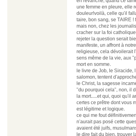
en revanche, quand ce fameu
une femme en pleure, elle re
douleur!voilà, celle qu'il fa
taire, bon sang, se TAIRE !
mais non, chez les journalis
cracher sur la foi catholique
rejeter la question serait b
manifeste, un affront à notre
religieuse, cela dévoilerait 
sens même de la vie, aux "p
mort en somme.
le livre de Job, le Siracide,
salomon, tentent d'approcher
le Christ, la sagesse incar
"du pourquoi cela", non, il
la mort.....et qui, quoi qu'i
certes ce prêtre dont vous m
est légitime et logique.
ce qui me fout définitivemen
n'aurait pas posé cette ques
avaient été juifs, musulman
le dire fait du bien, trouver 