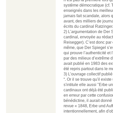
système démocratique (cf. 
enseignés dans les meilleur
jamais fait scandale, alors 
avant, des milliers de jour
écrits du cardinal Ratzinger
2) L’argumentation de Der S
cardinal, envoyée au rédact
Reisegger). C’est donc par 
même, que Der Spiegel s’es
qui prouve l’authenticité et
par des milieux d’extrême d
avait publié en 1983 des extr
été repris partout dans le 
3) L’ouvrage collectif publié
“. Or il se trouve qu'il exis
s'intitule elle aussi "Erbe 
cardinaux ont déjà été publi
en erreur par cette confusion
bénédictine, il aurait donné
revue « 1848, Erbe und Auftr
intentionnellement, afin d'o