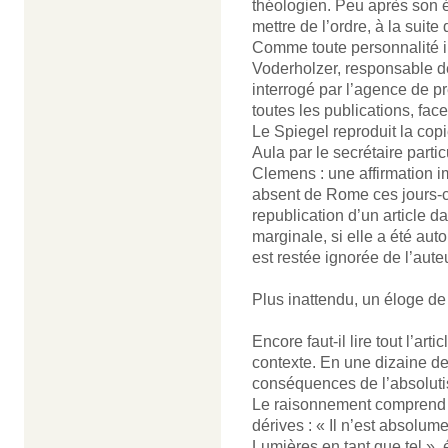
théologien. Peu après son él
mettre de l’ordre, à la suite
Comme toute personnalité in
Voderholzer, responsable d
interrogé par l’agence de pre
toutes les publications, fa
Le Spiegel reproduit la cop
Aula par le secrétaire parti
Clemens : une affirmation im
absent de Rome ces jours-ci.
republication d’un article d
marginale, si elle a été aut
est restée ignorée de l’aute
Plus inattendu, un éloge de
Encore faut-il lire tout l’art
contexte. En une dizaine de
conséquences de l’absolutis
Le raisonnement comprend u
dérives : « Il n’est absolum
Lumières en tant que tel », 