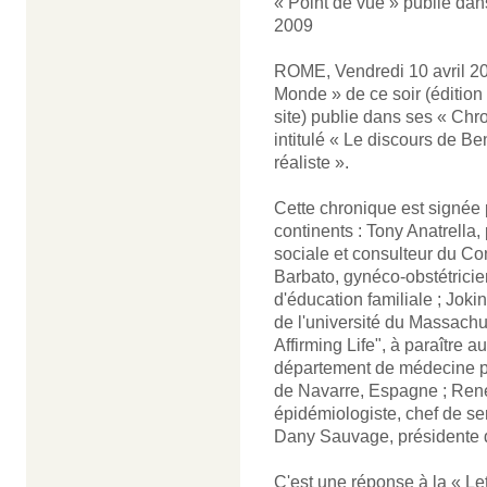
« Point de vue » publié dan
2009
ROME, Vendredi 10 avril 200
Monde » de ce soir (édition 
site) publie dans ses « Chr
intitulé « Le discours de Be
réaliste ».
Cette chronique est signée p
continents : Tony Anatrella,
sociale et consulteur du Con
Barbato, gynéco-obstétricien
d'éducation familiale ; Joki
de l'université du Massachus
Affirming Life", à paraître a
département de médecine pré
de Navarre, Espagne ; Ren
épidémiologiste, chef de se
Dany Sauvage, présidente de
C'est une réponse à la « Le