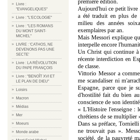
première édition.
Livre :
Aujourd'hui ce petit livre
"EVANGELIQUES"
a été traduit en plus de 
Livre : "L'ECOLOGIE"
milieu des années soix
Livre : "LES ROMANS
exemplaires par an.
DU MONT SAINT-
MICHEL"
Mais Messori explique qu'i
interpelle encore l'humani
LIVRE : 'CATHOS, NE
DEVENONS PAS UNE
Un Christ qui continue à
SECTE'
récente interdiction en Es
Livre : LA RÉVOLUTION
de classe.
DU PAPE FRANÇOIS
Vittorio Messor a commen
Livre : "BENOÎT XVI ET
me scandaliser ni m'arrac
LE PLAN DE DIEU"
Espagne, parce que je su
Loisirs
d'hostilité fait du bien au
Macron
conscience de son identité
Médias
« L'Histoire l'enseigne : 
Mer
chrétiens de se multiplier 
Dans sa préface, Tornielli 
Moeurs
ne trouvait pas ». Messo
Monde arabe
société, de la pauvreté m