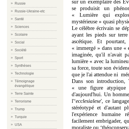
sur un exemplaire des Evan
Russie
se produisit un phén
Russie-Ukraine-etc
« Lumière qui explos
Santé
mystérieuse » quasi physi
Sciences
Le célèbre écrivain se d
ayant les pieds sur terr
Scolaire
ascétique. Et pourtant
Social
« immergé » dans une « ex
Société
imaginée, qu'il n'avait 
Sport
lumière « avec la lumineus
Synthèses
sa force, toute son éviden
Technologie
que je l'ai attendue ni mér
Dans son introduction, 
Témoignage
évangélique
« une figure atypique 
d'aujourd'hui. Un homme 
Terre Sainte
l'‘
ecclesialese
', ce langag
Terrorisme
stéréotypé et d'autant p
Trump
l'expérience humaine r
Turquie
facilement embrigader, que
USA
moraliste ou ‘théoconserva