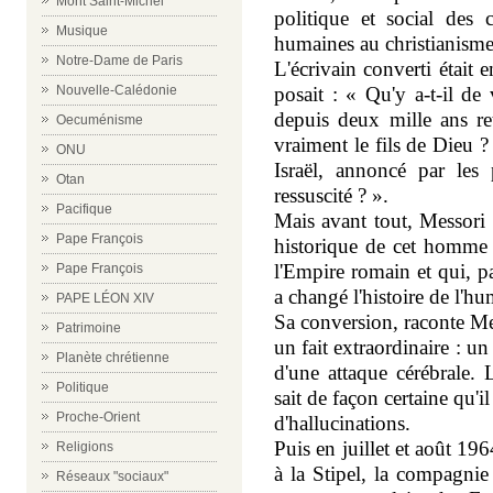
Mont Saint-Michel
politique et social des c
Musique
humaines au christianisme
Notre-Dame de Paris
L'écrivain converti était 
Nouvelle-Calédonie
posait : « Qu'y a-t-il de 
depuis deux mille ans ret
Oecuménisme
vraiment le fils de Dieu ?
ONU
Israël, annoncé par les 
Otan
ressuscité ? ».
Pacifique
Mais avant tout, Messori r
Pape François
historique de cet homme
l'Empire romain et qui, pa
Pape François
a changé l'histoire de l'hu
PAPE LÉON XIV
Sa conversion, raconte Mes
Patrimoine
un fait extraordinaire : u
Planète chrétienne
d'une attaque cérébrale. 
Politique
sait de façon certaine qu'i
Proche-Orient
d'hallucinations.
Puis en juillet et août 196
Religions
à la Stipel, la compagnie
Réseaux "sociaux"