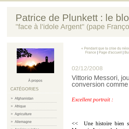
Patrice de Plunkett : le bl
"face à l'idole Argent" (pape Franço
« Pendant que la crise du néo
France
|
Page d'accueil
|
Bu
02/12/2008
Vittorio Messori, jou
À propos
conversion comme d
CATÉGORIES
Afghanistan
Excellent portrait :
Afrique
Agriculture
-
Allemagne
<<
Une histoire bien si