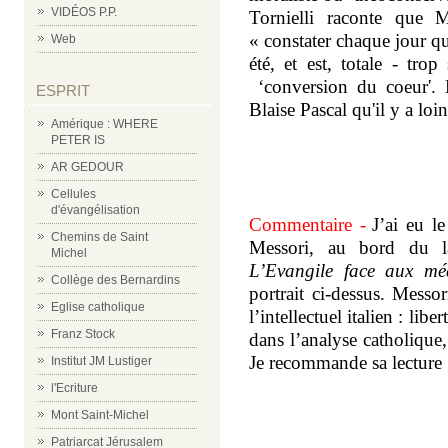
VIDÉOS P.P.
Tornielli raconte que 
« constater chaque jour que
Web
été, et est, totale - tr
‘conversion du coeur'. 
ESPRIT
Blaise Pascal qu'il y a loin
Amérique : WHERE
PETER IS
AR GEDOUR
Cellules
d'évangélisation
Commentaire -
J’ai eu l
Chemins de Saint
Messori, au bord du l
Michel
L’Evangile face aux mé
Collège des Bernardins
portrait ci-dessus. Messo
Eglise catholique
l’intellectuel italien : liber
Franz Stock
dans l’analyse catholique
Je recommande sa lecture 
Institut JM Lustiger
l'Ecriture
Mont Saint-Michel
Patriarcat Jérusalem