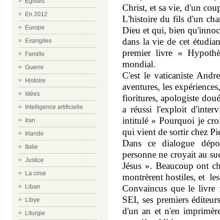
Eglises
Christ, et sa vie, d'un cou
En 2012
L'histoire du fils d'un cha
Europe
Dieu et qui, bien qu'innoce
dans la vie de cet étudian
Evangiles
premier livre « Hypothès
Famille
mondial.
Guerre
C'est le vaticaniste Andr
Histoire
aventures, les expériences
Idées
fioritures, apologiste doué
Intelligence artificielle
a réussi l'exploit d'int
intitulé « Pourquoi je cro
Iran
qui vient de sortir chez 
Irlande
Dans ce dialogue dépou
Italie
personne ne croyait au su
Justice
Jésus ». Beaucoup ont che
La crise
montrèrent hostiles, et le
Liban
Convaincus que le livre fe
SEI, ses premiers éditeur
Libye
d'un an et n'en imprimèr
Liturgie