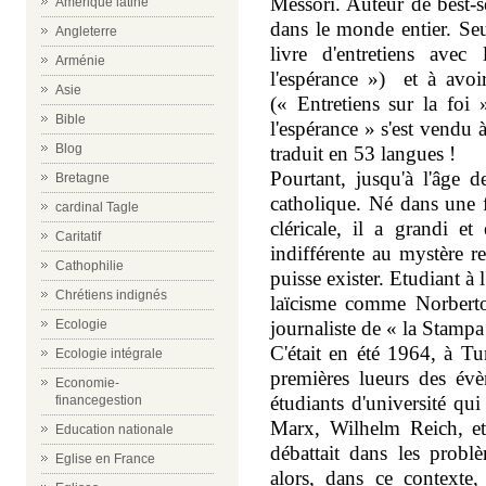
Messori. Auteur de best-s
Amérique latine
dans le monde entier. Seul
Angleterre
livre d'entretiens ave
Arménie
l'espérance ») et à avoi
Asie
(« Entretiens sur la foi 
Bible
l'espérance » s'est vendu 
Blog
traduit en 53 langues !
Pourtant, jusqu'à l'âge 
Bretagne
catholique. Né dans une 
cardinal Tagle
cléricale, il a grandi et
Caritatif
indifférente au mystère r
Cathophilie
puisse exister. Etudiant à l
Chrétiens indignés
laïcisme comme Norbert
Ecologie
journaliste de « la Stampa
C'était en été 1964, à Tu
Ecologie intégrale
premières lueurs des év
Economie-
étudiants d'université qu
financegestion
Marx, Wilhelm Reich, e
Education nationale
débattait dans les probl
Eglise en France
alors, dans ce contexte,