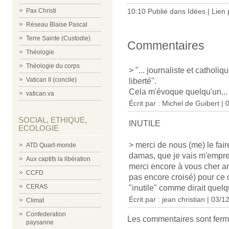
Pax Christi
10:10 Publié dans
Idées
|
Lien
Réseau Blaise Pascal
Terre Sainte (Custodie)
Commentaires
Théologie
Théologie du corps
> "... journaliste et cathol
Vatican II (concile)
liberté".
Cela m'évoque quelqu'un...
vatican.va
Écrit par : Michel de Guibert |
SOCIAL, ETHIQUE,
INUTILE
ECOLOGIE
> merci de nous (me) le fai
ATD Quart-monde
damas, que je vais m'empr
Aux captifs la libération
merci encore à vous cher am
CCFD
pas encore croisé) pour ce q
CERAS
"inutile" comme dirait quel
Écrit par : jean christian | 03/
Climat
Confederation
Les commentaires sont ferm
paysanne