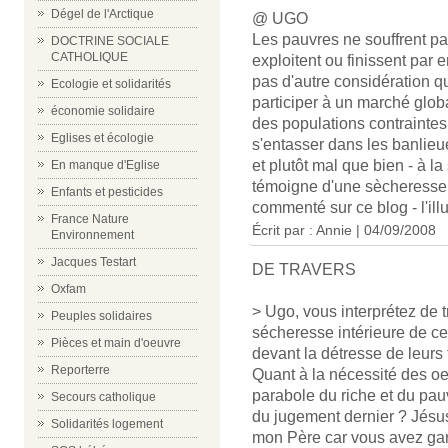
Dégel de l'Arctique
@ UGO
Les pauvres ne souffrent pa
DOCTRINE SOCIALE
CATHOLIQUE
exploitent ou finissent par 
pas d'autre considération qu
Ecologie et solidarités
participer à un marché glob
économie solidaire
des populations contraintes 
Eglises et écologie
s'entasser dans les banlieue
et plutôt mal que bien - à l
En manque d'Eglise
témoigne d'une sècheresse i
Enfants et pesticides
commenté sur ce blog - l'illu
France Nature
Écrit par :
Annie
| 04/09/2008
Environnement
Jacques Testart
DE TRAVERS
Oxfam
> Ugo, vous interprétez de tr
Peuples solidaires
sécheresse intérieure de ce
Pièces et main d'oeuvre
devant la détresse de leurs 
Reporterre
Quant à la nécessité des oe
parabole du riche et du pauv
Secours catholique
du jugement dernier ? Jésus
Solidarités logement
mon Père car vous avez gard