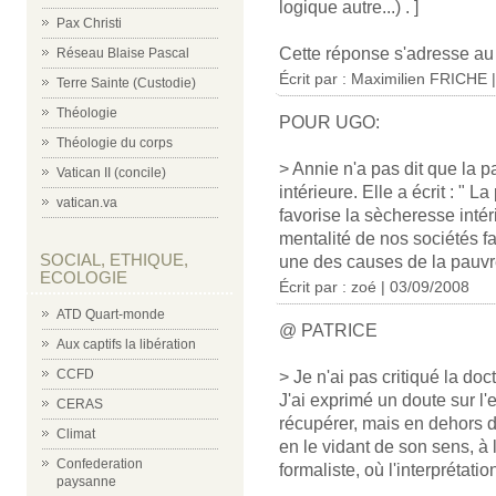
logique autre...) . ]
Pax Christi
Cette réponse s'adresse a
Réseau Blaise Pascal
Écrit par :
Maximilien FRICHE
|
Terre Sainte (Custodie)
Théologie
POUR UGO:
Théologie du corps
> Annie n'a pas dit que la p
Vatican II (concile)
intérieure. Elle a écrit : " L
vatican.va
favorise la sècheresse inté
mentalité de nos sociétés fa
SOCIAL, ETHIQUE,
une des causes de la pauvre
ECOLOGIE
Écrit par : zoé | 03/09/2008
ATD Quart-monde
@ PATRICE
Aux captifs la libération
CCFD
> Je n'ai pas critiqué la doc
J'ai exprimé un doute sur l
CERAS
récupérer, mais en dehors de
Climat
en le vidant de son sens, à l
Confederation
formaliste, où l'interprétation
paysanne