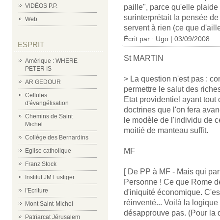
VIDÉOS P.P.
paille", parce qu'elle plaid
surinterprétait la pensée de
Web
servent à rien (ce que d'aill
Écrit par : Ugo | 03/09/2008
ESPRIT
St MARTIN
Amérique : WHERE
PETER IS
> La question n'est pas : 
AR GEDOUR
permettre le salut des rich
Cellules
Etat providentiel ayant tout
d'évangélisation
doctrines que l'on fera avan
Chemins de Saint
le modèle de l'individu de 
Michel
moitié de manteau suffit.
Collège des Bernardins
MF
Eglise catholique
Franz Stock
[ De PP à MF - Mais qui parl
Institut JM Lustiger
Personne ! Ce que Rome dem
l'Ecriture
d'iniquité économique. C'est
réinventé... Voilà la logiqu
Mont Saint-Michel
désapprouve pas. (Pour la d
Patriarcat Jérusalem