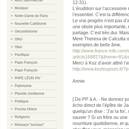
Mont Saint-Michel
12-31).
Musique
L'érudition sur l'accessoire 
l'essentiel. C'est la différe
Notre-Dame de Paris
Le vrai progrès n'est pas d'
Nouvelle-Calédonie
une obole plus importante, m
Oecuménisme
partage. C'est très dur. Mais 
Mere Theresa de Calcutta 
ONU
exemples de belle âme.
Otan
http://www.france-info.com/
Pacifique
article168827&theme=81&
Pape François
Merci à Koz d'avoir attiré l'a
http://www.koztoujours.fr/?
Pape François
PAPE LÉON XIV
Annie
Patrimoine
Planète chrétienne
[ De PP à A. - Ne donnez pas 
Politique
écho direct de l'épître de Ja
Proche-Orient
quelqu'un dise : 'J'ai la foi',
Religions
sauver ? Si un frère ou une 
nourriture quotidienne, et qu
Réseaux "sociaux"