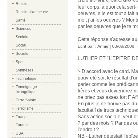
chauffez-vous, rassasiez-vo
Russie
leur corps, à quoi cela sert-il
Russie-Ukraine-etc
oeuvres, elle est tout à fait m
moi, j'ai les oeuvres ? Montr
Santé
par les oeuvres que je te mon
Sciences
Scolaire
Cette réponse s'adresse a
Social
Écrit par :
Annie
| 03/09/2008
Société
LUTHER ET "L'EPITRE DE
Sport
Synthèses
> D'accord avec le card. Mar
pauvreté soit le résultat d'u
Technologie
parler comme les prédicants
Témoignage
frères et vous deviendrez ri
évangélique
ne priez pas assez fort !" Af
Terre Sainte
En plus je ne trouve pas du 
Terrorisme
facultatif de trucs technique
Sans action sociale, veut-on
Trump
? par des mots ? Par des ouv
Turquie
l'endroit ?
USA
NB - Luther détestait l'épîtr