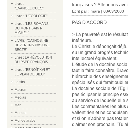
Livre :
françaises ? Attendons avec
"EVANGELIQUES"
Écrit par : mara | 03/09/2008
Livre : "L'ECOLOGIE"
PAS D'ACCORD
Livre : "LES ROMANS
DU MONT SAINT-
MICHEL"
> La pauvreté est le résulta
intérieure.
LIVRE : 'CATHOS, NE
DEVENONS PAS UNE
Le Christ le dénonçait déjà.
SECTE'
eu un grand progrès techniq
Livre : LA RÉVOLUTION
intellectuel équivalent.
DU PAPE FRANÇOIS
L'étude de la doctrine socia
Livre : "BENOÎT XVI ET
faut la faire connaître. Bravo
LE PLAN DE DIEU"
hiérarchie des enseignement
Loisirs
spécialisés qui ferait oublier
La doctrine sociale de l'Egl
Macron
pas éclipser le principe ess
Médias
au service de laquelle elle s
Mer
Les commentaires les plus s
vallent rien et ne conduisen
Moeurs
et si on n'adhère pas totalem
Monde arabe
d'aimer son prochain. "Tu 