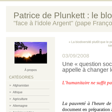
Patrice de Plunkett : le bl
"face à l'idole Argent" (pape Franço
« La biodiversité plutôt que le 
sa
03/09/2008
Une « question soci
appelle à changer l
À propos
CATÉGORIES
L’humanitaire ne suffit pa
Afghanistan
Afrique
Agriculture
La pauvreté à l'heure de
Allemagne
document en préparation a