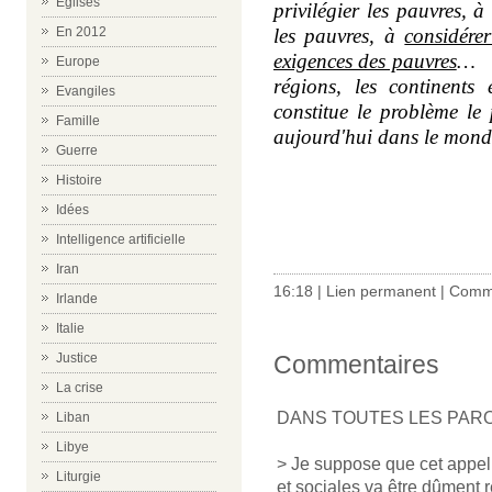
Eglises
privilégier les pauvres, 
En 2012
les pauvres, à
considére
exigences des pauvres
…
Europe
régions, les continents 
Evangiles
constitue le problème le
Famille
aujourd'hui dans le mond
Guerre
Histoire
Idées
Intelligence artificielle
Iran
16:18 |
Lien permanent
|
Comme
Irlande
Italie
Justice
Commentaires
La crise
DANS TOUTES LES PAR
Liban
Libye
> Je suppose que cet appe
Liturgie
et sociales va être dûment r