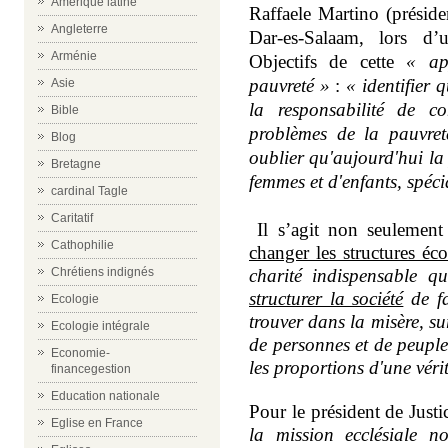
Amérique latine
Raffaele Martino (préside
Angleterre
Dar-es-Salaam, lors d’
Arménie
Objectifs de cette
«
ap
pauvreté »
:
« identifier 
Asie
la responsabilité de co
Bible
problèmes de la pauvre
Blog
oublier qu'aujourd'hui la
Bretagne
femmes et d'enfants, spéc
cardinal Tagle
>
Caritatif
Il s’agit non seulement
Cathophilie
changer les structures éc
Chrétiens indignés
charité indispensable q
structurer la société
de fa
Ecologie
trouver dans la misère, s
Ecologie intégrale
de personnes et de peuple
Economie-
les proportions d'une vér
financegestion
Education nationale
Pour le président de Justi
Eglise en France
la mission ecclésiale 