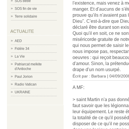
SOS bébé
l'existence, mais venez à m
SOS fin de vie
manger. Et d'aucuns de s'ét
prouve qu'ils n'avaient pas
Terre solidaire
Dieu". C'est-à-dire que Dieu 
déclaré être durant son exis
ACTUALITE
Quoi qu'il en soit, ce ne son
miséricorde gratuite de notre
AED
qui nous permet de saisir l
Fidèle 34
nous impose pas, respectant
La Vie
oeuvres : qui reçoit beauc
d'amour. Sinon, la prétendue
Patriarcat melkite
d'Antioche
drape d'un nom usurpé.
Écrit par : Barbara | 04/09/200
Paul Jorion
Radio Vatican
A MF:
UKRAINE
> saint Martin n'a pas donné
faut savoir que les légionn
leur équipement. Le reste ét
la totalité de ce qu'il posséd
disposer de ce qu'il ne possé