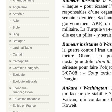
Rumeur insistante à 
Amérique latine
« laïque » pour écraser 
Angleterre
responsables d’une organi
Arménie
semaine dernière. Sachant
Asie
gouvernement AKP, on i
Bible
militaire. La Turquie va-t
elle est un pilier - y sera
Blog
Bretagne
Rumeur insistante à Was
cardinal Tagle
la guerre contre l’Iran u
Caritatif
mettre Obama en por
nostalgique John
drop-th
Cathophilie
sérieuse pour faire l’obje
Chrétiens indignés
3/07/08 :
« Coup tordu
Ecologie
Dangin.
Ecologie intégrale
Ankara + Washington +.
Economie-
financegestion
un facteur de stabilité ?
Vatican, qui condamne le
Education nationale
Koweit.
Eglise en France