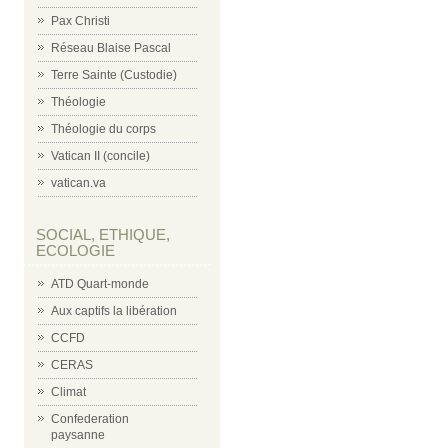
Pax Christi
Réseau Blaise Pascal
Terre Sainte (Custodie)
Théologie
Théologie du corps
Vatican II (concile)
vatican.va
SOCIAL, ETHIQUE,
ECOLOGIE
ATD Quart-monde
Aux captifs la libération
CCFD
CERAS
Climat
Confederation
paysanne