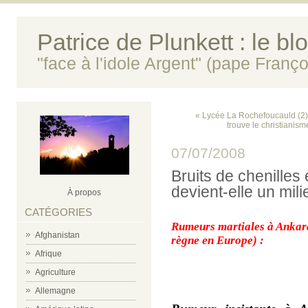
Patrice de Plunkett : le bl
"face à l'idole Argent" (pape Franço
« Lycée La Rochefoucauld (2) 
trouve le christianism
07/07/2008
Bruits de chenilles 
devient-elle un mili
À propos
CATÉGORIES
Rumeurs martiales à Ankar
Afghanistan
règne en Europe) :
Afrique
Agriculture
Allemagne