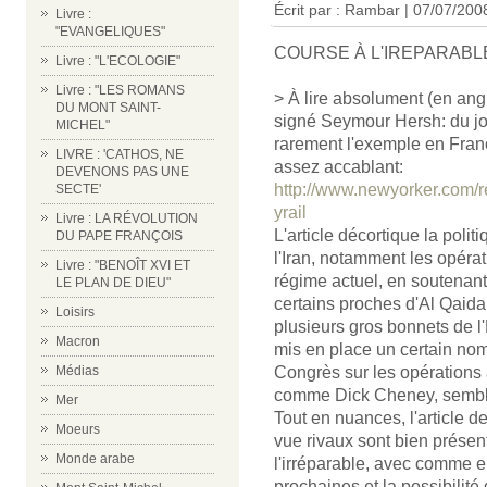
Écrit par : Rambar | 07/07/200
Livre :
"EVANGELIQUES"
COURSE À L'IREPARABLE
Livre : "L'ECOLOGIE"
Livre : "LES ROMANS
> À lire absolument (en angl
DU MONT SAINT-
signé Seymour Hersh: du j
MICHEL"
rarement l'exemple en Fran
LIVRE : 'CATHOS, NE
assez accablant:
DEVENONS PAS UNE
http://www.newyorker.com/r
SECTE'
yrail
Livre : LA RÉVOLUTION
L'article décortique la polit
DU PAPE FRANÇOIS
l'Iran, notamment les opéra
Livre : "BENOÎT XVI ET
régime actuel, en soutena
LE PLAN DE DIEU"
certains proches d'Al Qaida.
Loisirs
plusieurs gros bonnets de l
Macron
mis en place un certain nom
Médias
Congrès sur les opérations an
comme Dick Cheney, semblen
Mer
Tout en nuances, l'article 
Moeurs
vue rivaux sont bien présen
Monde arabe
l'irréparable, avec comme e
prochaines et la possibilité 