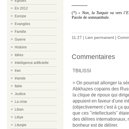
Eglises
_____
En 2012
(*)
« Non, la Turquie va vers l’E
Europe
Parole de somnambule.
Evangiles
x
Famille
11:27 |
Lien permanent
|
Comme
Guerre
Histoire
Idées
Commentaires
Intelligence artificielle
TBILISSI
Iran
Irlande
> On pourrait allonger la sé
Italie
Abkhazes copains des Russ
Justice
la clique de ripoux qui dir
appuient en faveur d'une in
La crise
(objectivement c'est à ça qu
Liban
que ces "intellectuels" étai
Libye
des délires internationaux, 
bonheur est de délirer.
Liturgie