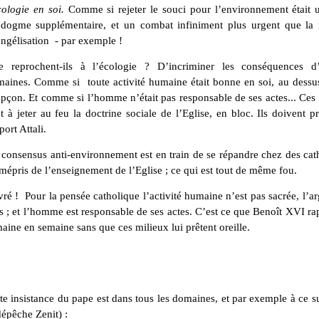
cologie en soi.
Comme si rejeter le souci pour l’environnement était u
dogme supplémentaire, et un combat infiniment plus urgent que la 
ngélisation - par exemple !
 reprochent-ils à l’écologie ? D’incriminer les conséquences d’a
maines. Comme si
toute activité humaine était bonne en soi, au dessu
pçon. Et comme si l’homme n’était pas responsable de ses actes... Ces
t à jeter au feu la doctrine sociale de l’Eglise, en bloc. Ils doivent pr
port Attali.
consensus anti-environnement est en train de se répandre chez des cat
mépris de l’enseignement de l’Eglise ; ce qui est tout de même fou.
ré !
Pour la pensée catholique l’activité humaine n’est pas sacrée, l’a
s ; et l’homme est responsable de ses actes. C’est ce que Benoît XVI ra
aine en semaine sans que ces milieux lui prêtent oreille.
te insistance du pape est dans tous les domaines, et par exemple à ce su
dépêche Zenit) :