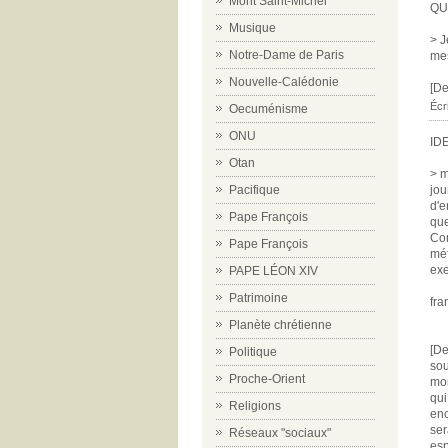
Mont Saint-Michel
QU
Musique
> J
Notre-Dame de Paris
mes
Nouvelle-Calédonie
[De
Écr
Oecuménisme
ONU
ID
Otan
> m
Pacifique
jou
d'e
Pape François
que
Com
Pape François
méf
exe
PAPE LÉON XIV
Patrimoine
fra
Planète chrétienne
[De
Politique
sou
Proche-Orient
mom
qui
Religions
enc
ser
Réseaux "sociaux"
esp