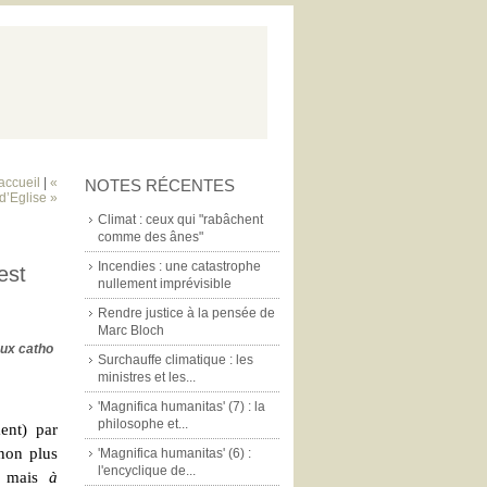
accueil
|
«
NOTES RÉCENTES
d’Eglise »
Climat : ceux qui "rabâchent
comme des ânes"
Incendies : une catastrophe
est
nullement imprévisible
Rendre justice à la pensée de
Marc Bloch
eux catho
Surchauffe climatique : les
ministres et les...
'Magnifica humanitas' (7) : la
philosophe et...
ent) par
 non plus
'Magnifica humanitas' (6) :
l'encyclique de...
t, mais
à