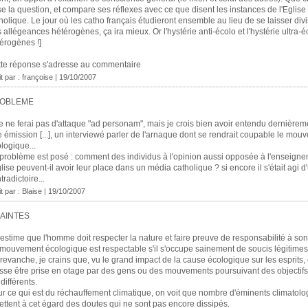
e la question, et compare ses réflexes avec ce que disent les instances de l'Eglise
holique. Le jour où les catho français étudieront ensemble au lieu de se laisser divi
 allégeances hétérogènes, ça ira mieux. Or l'hystérie anti-écolo et l'hystérie ultra-é
érogènes !]
te réponse s'adresse au commentaire
it par : françoise | 19/10/2007
OBLEME
e ne ferai pas d'attaque "ad personam", mais je crois bien avoir entendu dernière
 émission [...], un interviewé parler de l'arnaque dont se rendrait coupable le mou
logique...
problème est posé : comment des individus à l'opinion aussi opposée à l'enseign
glise peuvent-il avoir leur place dans un média catholique ? si encore il s'était agi 
tradictoire...
it par : Blaise | 19/10/2007
AINTES
'estime que l'homme doit respecter la nature et faire preuve de responsabilité à so
mouvement écologique est respectable s'il s'occupe sainement de soucis légitimes
revanche, je crains que, vu le grand impact de la cause écologique sur les esprits, 
sse être prise en otage par des gens ou des mouvements poursuivant des objectifs 
 différents.
r ce qui est du réchauffement climatique, on voit que nombre d'éminents climatol
ttent à cet égard des doutes qui ne sont pas encore dissipés.