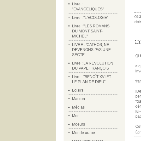
Livre :
"EVANGELIQUES"
09:3
Livre : "L'ECOLOGIE"
chri
Livre : "LES ROMANS
DU MONT SAINT-
MICHEL"
C
LIVRE : 'CATHOS, NE
DEVENONS PAS UNE
SECTE'
QU
Livre : LA RÉVOLUTION
> q
DU PAPE FRANÇOIS
inv
Livre : "BENOÎT XVI ET
fra
LE PLAN DE DIEU"
Loisirs
[De
per
Macron
"qu
dér
Médias
lui
Mer
pap
Moeurs
Cet
Écr
Monde arabe