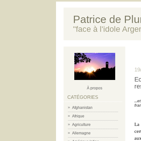
Patrice de Plun
"face à l'idole Arg
19
Ec
re
À propos
CATÉGORIES
...
fra
Afghanistan
Afrique
La 
Agriculture
cer
Allemagne
au