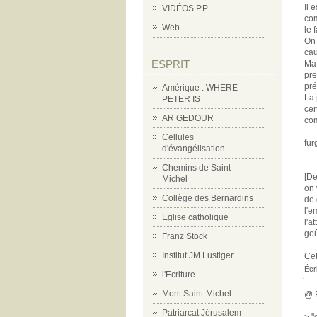
Il 
VIDÉOS P.P.
com
Web
le 
On 
cau
ESPRIT
Ma 
pre
pré
Amérique : WHERE
La 
PETER IS
cer
AR GEDOUR
co
Cellules
fur
d'évangélisation
Chemins de Saint
[De
Michel
on 
Collège des Bernardins
de 
l'e
Eglise catholique
l'a
goû
Franz Stock
Institut JM Lustiger
Cet
Écr
l'Ecriture
Mont Saint-Michel
@ 
Patriarcat Jérusalem