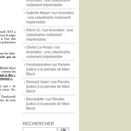
Incendies : une catastrophe
nullement imprévisible
Isabelle Meyer /
sur
Incendies
: une catastrophe nullement
imprévisible
Pierre O. /
sur
Incendies : une
enoît XVI a
catastrophe nullement
our le pape
 à l'un des
imprévisible
de personnes
Olivier Le Pivain /
sur
Incendies : une catastrophe
ns les faits.
nullement imprévisible
oits qui en
Fondudaviation
sur
Rendre
affamés dans
justice à la pensée de Marc
, comme les
Bloch
ssi à des
«
riorent ».
Renaud Voyer /
sur
Rendre
eux que
« la
justice à la pensée de Marc
 vivre. Or,
Bloch
.
 l'insécurité
Bernadette /
sur
Rendre
ntes de tous
justice à la pensée de Marc
Bloch
RECHERCHER