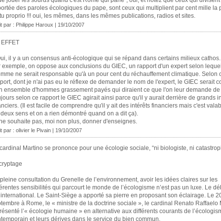
de jouer les sourds quand c'est Rome qui parle", oui, et notez que ceux qui divisent
portée des paroles écologiques du pape, sont ceux qui multiplient par cent mille la 
u proprio !!! oui, les mêmes, dans les mêmes publications, radios et sites.
it par : Philippe Haroux | 19/10/2007
 EFFET
ui, il y a un consensus anti-écologique qui se répand dans certains milieux cathos.
 exemple, on oppose aux conclusions du GIEC, un rapport d'un expert selon leque
omme ne serait responsable qu'à un pour cent du réchauffement climatique. Selon 
port, dont je n'ai pas eu le réflexe de demander le nom de l'expert, le GIEC serait c
n ensemble d'hommes grassement payés qui diraient ce que l'on leur demande de 
jours selon ce rapport le GIEC agirait ainsi parce qu'il y aurait derrière de grands i
anciers. (Il est facile de comprendre qu'il y ait des intérêts financiers mais c'est val
 deux sens et on a rien démontré quand on a dit ça).
ne souhaite pas, moi non plus, donner d'enseignes.
t par : olivier le Pivain | 19/10/2007
cardinal Martino se prononce pour une écologie sociale, “ni biologiste, ni catastrop
cryptage
pleine consultation du Grenelle de l’environnement, avoir les idées claires sur les
férentes sensibilités qui parcourt le monde de l’écologisme n’est pas un luxe. Le déb
 international. Le Saint-Siège a apporté sa pierre en proposant son éclairage. Le 2
tembre à Rome, le « ministre de la doctrine sociale », le cardinal Renato Raffaelo 
résenté l’« écologie humaine » en alternative aux différents courants de l’écologi
temporain et leurs dérives dans le service du bien commun.