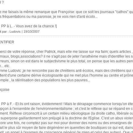
I ?
e me faisais la même remarque que Françoise: que ce soit les journaux "cathos" que
 fréquentations ou ma paroisse, je ne vois rien d'anti écolo...
 PP à L. - Vous avez de la chance !]
it par : Ludovic | 19/10/2007
ENTIFIER
erci de votre réponse, cher Patrick, mais elle me laisse sur ma faim; quels articles 
rnaux, blogs,associations? il ne s'agit pas de jeter l'anathème mais d'identifier les 
rreurs, sinon on est dans le subjectivisme le plus total, on pense que les autres pe
... etc.
me Ludovic ,je ne rencontre pas de chrétiens anti écolos, mais des chrétiens qui 
ient d'une certaine dérive écologisante qui ne met plus l'homme au centre et prône
mple , la stérilisation des populations les plus pauvres...
nçoise
 PP à F. - Et ils ont raison, évidemment ! Mais le dérapage commence lorsqu'on éte
pçon à l'ensemble de l'environnementalisme ; et c'est le réflexe qui se répand en 
ent. Réflexe circonscrit à un certain milieu idéologique (la droite catho, libérale o
 superpose gaillardement son préjugé à la doctrine de l'Eglise. C'est un abus viole
ore une fois, ne comptez pas sur moi pour donner des noms ou des enseignes de s
ait le plus sûr moyen de faire dégénérer en querelles de boutiques ce qui est, dan
rit, un appel à l'examen de conscience général (le mien et celui des autres). Que 