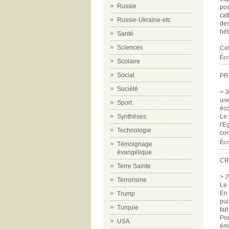
Russie
pos
cat
Russie-Ukraine-etc
des
hét
Santé
Sciences
Cet
Écr
Scolaire
Social
PR
Société
> J
une
Sport
éco
Synthèses
Le 
l'E
Technologie
con
Écr
Témoignage
évangélique
CR
Terre Sainte
> J
Terrorisme
Le 
En 
Trump
pui
Turquie
fait
Pou
USA
éme