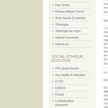
> "
la 
Pax Christi
mot
Réseau Blaise Pascal
Écr
Terre Sainte (Custodie)
EN
Théologie
> O
Théologie du corps
Par
l'h
Vatican II (concile)
rap
d'u
vatican.va
Tou
fin
les
SOCIAL, ETHIQUE,
Je 
ECOLOGIE
Écri
ATD Quart-monde
Le 
Aux captifs la libération
Dé
CCFD
En 
CERAS
dif
Climat
est
sep
Confederation
a p
paysanne
con