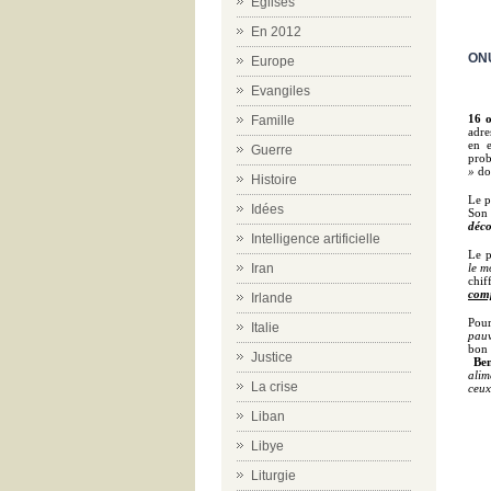
Eglises
En 2012
ONU
Europe
Evangiles
16 
Famille
adre
en 
Guerre
pro
»
do
Histoire
Le 
Idées
So
déco
Intelligence artificielle
Le p
Iran
le m
chif
comp
Irlande
Pour
Italie
pauv
bon 
Justice
Ben
alim
La crise
ceux
Liban
Libye
Liturgie