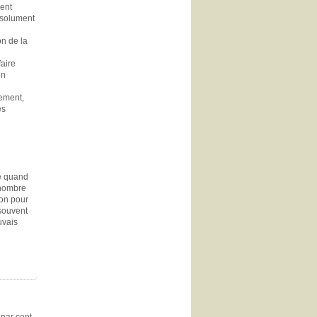
ient
bsolument
on de la
faire
en
nement,
es
xe quand
 nombre
ion pour
 souvent
uvais