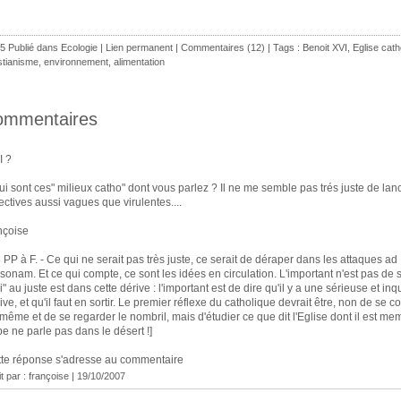
5 Publié dans
Ecologie
|
Lien permanent
|
Commentaires (12)
| Tags :
Benoit XVI
,
Eglise cath
stianisme
,
environnement
,
alimentation
ommentaires
I ?
ui sont ces" milieux catho" dont vous parlez ? Il ne me semble pas trés juste de lan
ectives aussi vagues que virulentes....
nçoise
 PP à F. - Ce qui ne serait pas très juste, ce serait de déraper dans les attaques ad
sonam. Et ce qui compte, ce sont les idées en circulation. L'important n'est pas de 
i" au juste est dans cette dérive : l'important est de dire qu'il y a une sérieuse et inq
ive, et qu'il faut en sortir. Le premier réflexe du catholique devrait être, non de se c
-même et de se regarder le nombril, mais d'étudier ce que dit l'Eglise dont il est mem
e ne parle pas dans le désert !]
te réponse s'adresse au commentaire
it par : françoise | 19/10/2007