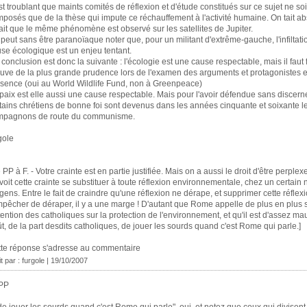
est troublant que maints comités de réflexion et d'étude constitués sur ce sujet ne so
posés que de la thèse qui impute ce réchauffement à l'activité humaine. On tait a
fait que le même phénomène est observé sur les satellites de Jupiter.
peut sans être paranoïaque noter que, pour un militant d'extrême-gauche, l'infiltati
se écologique est un enjeu tentant.
conclusion est donc la suivante : l'écologie est une cause respectable, mais il faut 
uve de la plus grande prudence lors de l'examen des arguments et protagonistes 
sence (oui au World Wildlife Fund, non à Greenpeace)
paix est elle aussi une cause respectable. Mais pour l'avoir défendue sans discer
tains chrétiens de bonne foi sont devenus dans les années cinquante et soixante l
mpagnons de route du communisme.
gole
 PP à F. - Votre crainte est en partie justifiée. Mais on a aussi le droit d'être perple
voit cette crainte se substituer à toute réflexion environnementale, chez un certain
gens. Entre le fait de craindre qu'une réflexion ne dérape, et supprimer cette réflex
mpêcher de déraper, il y a une marge ! D'autant que Rome appelle de plus en plus
ttention des catholiques sur la protection de l'environnement, et qu'il est d'assez ma
t, de la part desdits catholiques, de jouer les sourds quand c'est Rome qui parle.]
te réponse s'adresse au commentaire
it par : furgole | 19/10/2007
PP