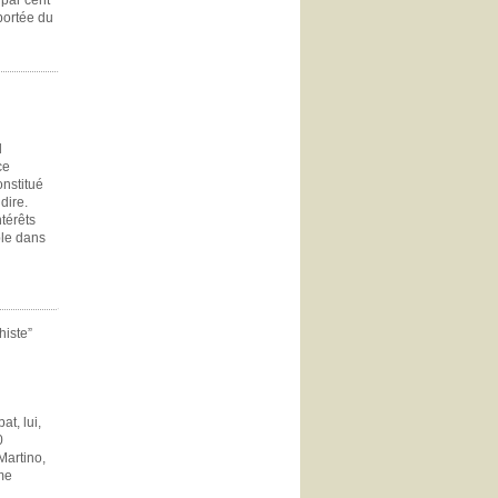
 par cent
portée du
l
ce
onstitué
dire.
ntérêts
able dans
histe”
at, lui,
0
Martino,
sme