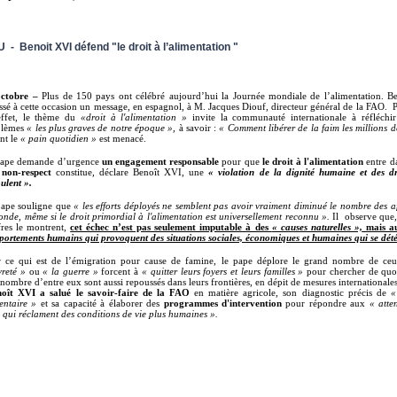
 - Benoit XVI défend "le droit à l’alimentation "
octobre –
Plus de 150 pays ont célébré aujourd’hui la Journée mondiale de l’alimentation. B
ssé
à cette occasion un message, en espagnol, à M. Jacques Diouf, directeur général de la FAO.
P
effet, le thème du
«droit à l'alimentation »
invite la communauté internationale à réfléchir
blèmes
« les plus graves de notre époque »,
à savoir :
« Comment libérer de la faim les millions 
nt le
« pain quotidien »
est menacé.
pape demande d’urgence
un engagement responsable
pour que
le droit à l'alimentation
entre da
n
non-respect
constitue, déclare Benoît XVI, une
« violation de la dignité humaine et des dr
ulent ».
ape souligne que
« les efforts déployés ne semblent pas avoir vraiment diminué le nombre des 
onde, même si le droit primordial à l'alimentation est universellement reconnu ».
Il observe que
fres le montrent,
cet échec n’est pas seulement imputable à des
« causes naturelles »,
mais au
ortements humains qui provoquent des situations sociales, économiques et humaines qui se dété
 ce qui est de l’émigration pour cause de famine, le pape déplore le grand nombre de c
reté »
ou
« la guerre »
forcent à
« quitter leurs foyers et leurs familles »
pour chercher de quoi
nombre d’entre eux sont aussi repoussés dans leurs frontières, en dépit de mesures internationales
oît XVI a salué le savoir-faire de la FAO
en matière agricole, son diagnostic précis de
«
entaire »
et sa capacité à élaborer des
programmes d'intervention
pour répondre aux
« atte
 qui réclament des conditions de vie plus humaines ».