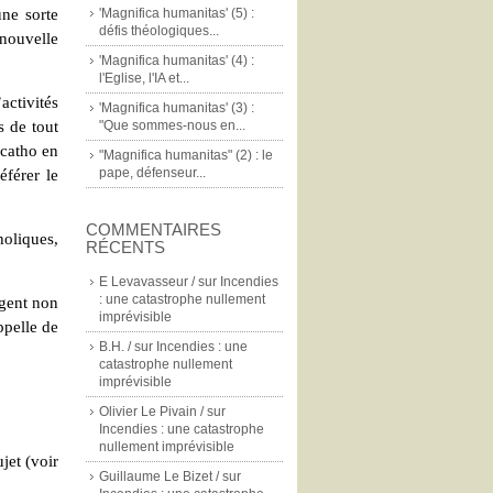
ne sorte
'Magnifica humanitas' (5) :
défis théologiques...
nouvelle
'Magnifica humanitas' (4) :
l'Eglise, l'IA et...
ctivités
'Magnifica humanitas' (3) :
s de tout
"Que sommes-nous en...
 catho en
"Magnifica humanitas" (2) : le
pape, défenseur...
éférer le
COMMENTAIRES
holiques,
RÉCENTS
E Levavasseur /
sur
Incendies
: une catastrophe nullement
rgent non
imprévisible
ppelle de
B.H. /
sur
Incendies : une
catastrophe nullement
imprévisible
Olivier Le Pivain /
sur
Incendies : une catastrophe
nullement imprévisible
jet (voir
Guillaume Le Bizet /
sur