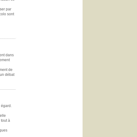
ser par
colo sont
ment dans
vement
ement de
d'un débat
n égard.
elle
tout à
ogues