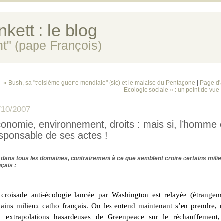
kett : le blog
ent" (pape François)
« Bush, sa "troisième guerre mondiale" (sic) et le malaise du Pentagone
|
Page d'
Ecologie sociale » : un point de vue 
/10/2007
onomie, environnement, droits : mais si, l’homme 
sponsable de ses actes !
et dans tous les domaines, contrairement à ce que semblent croire certains mili
nçais :
croisade anti-écologie lancée par Washington est relayée (étrangem
tains milieux catho français. On les entend maintenant s’en prendre,
x extrapolations hasardeuses de Greenpeace sur le réchauffemen