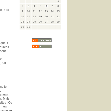
1
2
3
4
5
6
7
8
 je lis,
9
10
11
12
13
14
15
16
17
18
19
20
21
22
23
24
25
26
27
28
29
30
31
, quels
sources
nsent
se
, par
nd le
ce
u non),
nt. Mais
ites ! Ce
s mon
chacun se