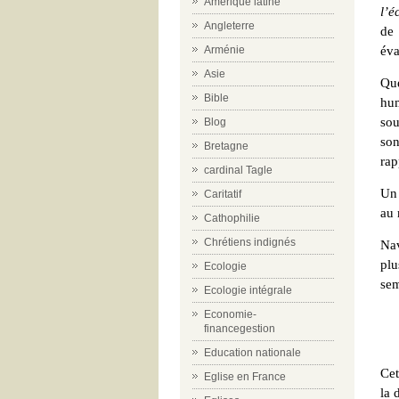
Amérique latine
l’é
Angleterre
de 
Arménie
éva
Asie
Que
Bible
hu
sou
Blog
son
Bretagne
rap
cardinal Tagle
Un 
Caritatif
au 
Cathophilie
Chrétiens indignés
Nav
plu
Ecologie
sem
Ecologie intégrale
Economie-
financegestion
m
Education nationale
Cet
Eglise en France
la 