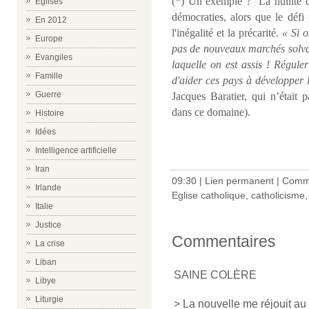
(*) Un exemple ?
La nullité 
Eglises
démocraties, alors que le défi 
En 2012
l'inégalité et la précarité.
« Si o
Europe
pas de nouveaux marchés solva
Evangiles
laquelle on est assis ! Régule
Famille
d'aider ces pays à développer 
Guerre
Jacques Baratier, qui n’étai
dans ce domaine).
Histoire
Idées
Intelligence artificielle
Iran
09:30 |
Lien permanent
|
Comme
Irlande
Eglise catholique
,
catholicisme
Italie
Justice
Commentaires
La crise
Liban
SAINE COLÈRE
Libye
Liturgie
> La nouvelle me réjouit au