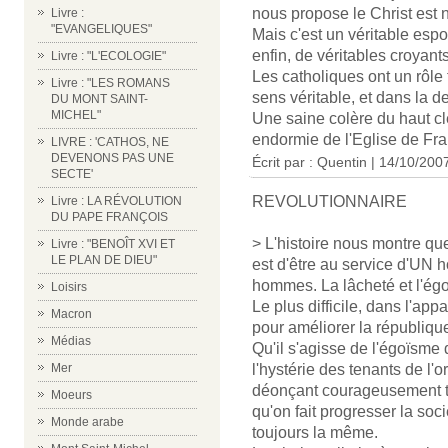
nous propose le Christ est n
Livre :
"EVANGELIQUES"
Mais c'est un véritable espo
enfin, de véritables croyants
Livre : "L'ECOLOGIE"
Les catholiques ont un rôle
Livre : "LES ROMANS
sens véritable, et dans la d
DU MONT SAINT-
MICHEL"
Une saine colère du haut cle
endormie de l'Eglise de Fra
LIVRE : 'CATHOS, NE
DEVENONS PAS UNE
Écrit par :
Quentin
| 14/10/200
SECTE'
REVOLUTIONNAIRE
Livre : LA RÉVOLUTION
DU PAPE FRANÇOIS
> L'histoire nous montre que 
Livre : "BENOÎT XVI ET
LE PLAN DE DIEU"
est d'être au service d'UN
hommes. La lâcheté et l'égoï
Loisirs
Le plus difficile, dans l'app
Macron
pour améliorer la république 
Médias
Qu'il s'agisse de l'égoïsme
Mer
l'hystérie des tenants de l'or
déonçant courageusement t
Moeurs
qu'on fait progresser la soci
Monde arabe
toujours la même.