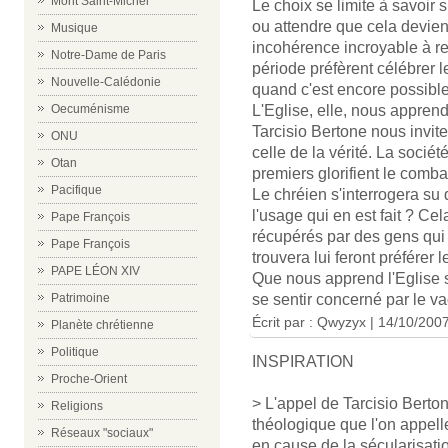
Mont Saint-Michel
Le choix se limite à savoir s
ou attendre que cela devien
Musique
incohérence incroyable à re
Notre-Dame de Paris
période préfèrent célébrer l
Nouvelle-Calédonie
quand c'est encore possible
Oecuménisme
L'Eglise, elle, nous apprend
Tarcisio Bertone nous invite
ONU
celle de la vérité. La sociét
Otan
premiers glorifient le comba
Pacifique
Le chréien s'interrogera su
l'usage qui en est fait ? Cela
Pape François
récupérés par des gens qui 
Pape François
trouvera lui feront préférer 
PAPE LÉON XIV
Que nous apprend l'Eglise s
Patrimoine
se sentir concerné par le va
Écrit par : Qwyzyx | 14/10/200
Planète chrétienne
Politique
INSPIRATION
Proche-Orient
> L'appel de Tarcisio Berton
Religions
théologique que l'on appell
Réseaux "sociaux"
en cause de la sécularisatio