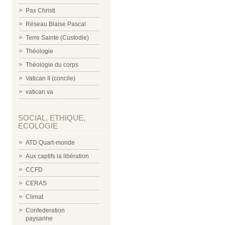
Pax Christi
Réseau Blaise Pascal
Terre Sainte (Custodie)
Théologie
Théologie du corps
Vatican II (concile)
vatican.va
SOCIAL, ETHIQUE,
ECOLOGIE
ATD Quart-monde
Aux captifs la libération
CCFD
CERAS
Climat
Confederation
paysanne