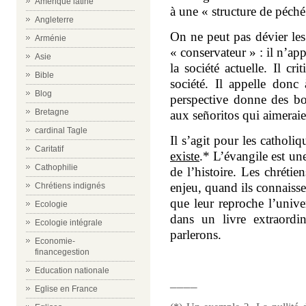
Amérique latine
à une « structure de péché
Angleterre
On ne peut pas dévier les
Arménie
« conservateur » : il n’app
Asie
la société actuelle. Il cri
Bible
société. Il appelle don
Blog
perspective donne des bo
Bretagne
aux señoritos qui aimeraie
cardinal Tagle
Il s’agit pour les catholi
Caritatif
existe
.* L’évangile est u
Cathophilie
de l’histoire. Les chrétie
enjeu, quand ils connaisse
Chrétiens indignés
que leur reproche l’univer
Ecologie
dans un livre extraordi
Ecologie intégrale
parlerons.
Economie-
financegestion
Education nationale
____
Eglise en France