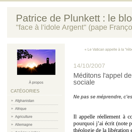
Patrice de Plunkett : le bl
"face à l'idole Argent" (pape Franço
« Le Vatican appelle à la "réb
14/10/2007
Méditons l'appel de 
sociale
À propos
CATÉGORIES
Ne pas se méprendre, c'est
Afghanistan
Afrique
Il appelle réellement à 
Agriculture
pourquoi j’ai écrit (note
Allemagne
théologie de la libération e