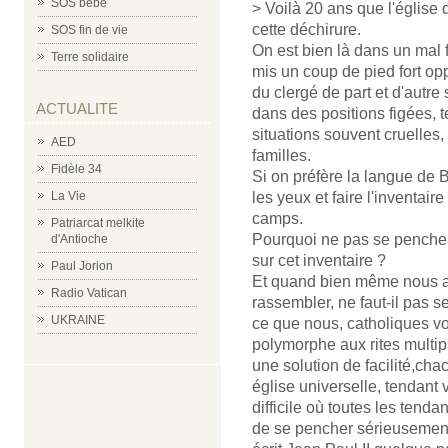
SOS bébé
> Voilà 20 ans que l'église d
cette déchirure.
SOS fin de vie
On est bien là dans un mal f
Terre solidaire
mis un coup de pied fort op
du clergé de part et d'autre
ACTUALITE
dans des positions figées, 
situations souvent cruelles,
AED
familles.
Fidèle 34
Si on préfère la langue de B
La Vie
les yeux et faire l'inventai
camps.
Patriarcat melkite
Pourquoi ne pas se pencher
d'Antioche
sur cet inventaire ?
Paul Jorion
Et quand bien même nous au
Radio Vatican
rassembler, ne faut-il pas 
UKRAINE
ce que nous, catholiques vo
polymorphe aux rites multipl
une solution de facilité,ch
église universelle, tendant v
difficile où toutes les tenda
de se pencher sérieusement 