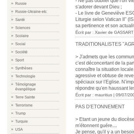
- Ne pas oublier que l'on vi
Russie
s'adorer devant Dieu ;
Russie-Ukraine-etc
- Le livre de Geneviève ES
Liturgie selon Vatican II" 
Santé
sa pertinence et son actuali
Sciences
Écrit par : Xavier de GASSART
Scolaire
TRADITIONALISTES "AG
Social
Société
> J'admets que les commun
Sport
c'est déconcertant de la par
Synthèses
connaître la situation locale
agressive et obtuse de reve
Technologie
spéciaux sur l'Eglise. N'im
Témoignage
répondre qu'en haussant le
évangélique
Écrit par : mauritius | 09/07/20
Terre Sainte
Terrorisme
PAS D'ETONNEMENT
Trump
> Etant un jeune du diocèse
Turquie
m'étonnent guére....
USA
Je pense, qu'il y a un beso