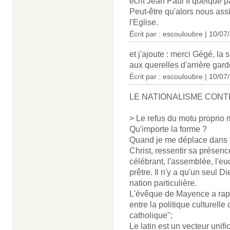
écrit Jean Paul II quelque p
Peut-être qu'alors nous as
l'Eglise.
Écrit par : escouloubre | 10/07
et j'ajoute : merci Gégé, la
aux querelles d'arrière gard
Écrit par : escouloubre | 10/07
LE NATIONALISME CONT
> Le refus du motu proprio m
Qu'importe la forme ?
Quand je me déplace dans le
Christ, ressentir sa présence
célébrant, l'assemblée, l'euc
prêtre. Il n'y a qu'un seul D
nation particulière.
L'évêque de Mayence a rappe
entre la politique culturelle
catholique";
Le latin est un vecteur unific