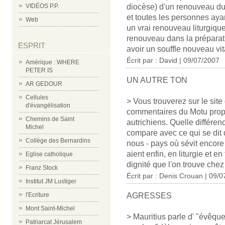
VIDÉOS P.P.
diocèse) d'un renouveau du 
et toutes les personnes aya
Web
un vrai renouveau liturgique
renouveau dans la préparati
ESPRIT
avoir un souffle nouveau vit
Écrit par : David | 09/07/2007
Amérique : WHERE
PETER IS
UN AUTRE TON
AR GEDOUR
Cellules
> Vous trouverez sur le sit
d'évangélisation
commentaires du Motu propr
Chemins de Saint
autrichiens. Quelle différen
Michel
compare avec ce qui se dit 
Collège des Bernardins
nous - pays où sévit encore
aient enfin, en liturgie et e
Eglise catholique
dignité que l'on trouve che
Franz Stock
Écrit par : Denis Crouan | 09/
Institut JM Lustiger
l'Ecriture
AGRESSES
Mont Saint-Michel
> Mauritius parle d' "évêque
Patriarcat Jérusalem