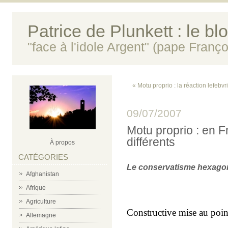
Patrice de Plunkett : le bl
"face à l'idole Argent" (pape Franço
« Motu proprio : la réaction lefebvr
09/07/2007
Motu proprio : en 
différents
À propos
CATÉGORIES
Le conservatisme hexagonal 
Afghanistan
Afrique
Agriculture
Constructive mise au poin
Allemagne