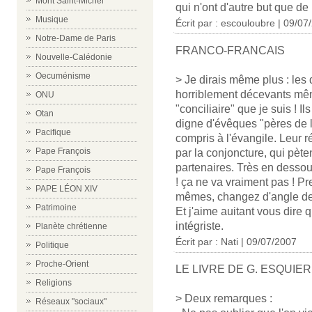
Mont Saint-Michel
qui n'ont d'autre but que de
Musique
Écrit par : escouloubre | 09/07
Notre-Dame de Paris
FRANCO-FRANCAIS
Nouvelle-Calédonie
Oecuménisme
> Je dirais même plus : les
horriblement décevants mê
ONU
"conciliaire" que je suis ! Il
Otan
digne d'évêques "pères de le
Pacifique
compris à l'évangile. Leur 
Pape François
par la conjoncture, qui pète
partenaires. Très en desso
Pape François
! ça ne va vraiment pas ! P
PAPE LÉON XIV
mêmes, changez d'angle de v
Patrimoine
Et j'aime auitant vous dire q
intégriste.
Planète chrétienne
Écrit par : Nati | 09/07/2007
Politique
Proche-Orient
LE LIVRE DE G. ESQUIER
Religions
> Deux remarques :
Réseaux "sociaux"