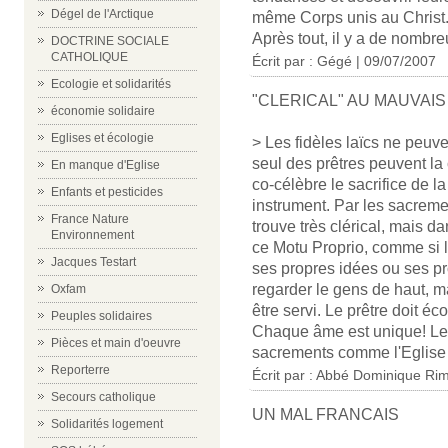
Dégel de l'Arctique
même Corps unis au Christ
Après tout, il y a de nomb
DOCTRINE SOCIALE
CATHOLIQUE
Écrit par : Gégé | 09/07/2007
Ecologie et solidarités
"CLERICAL" AU MAUVAI
économie solidaire
Eglises et écologie
> Les fidèles laïcs ne peuv
seul des prêtres peuvent la 
En manque d'Eglise
co-célèbre le sacrifice de la
Enfants et pesticides
instrument. Par les sacremen
France Nature
trouve très clérical, mais d
Environnement
ce Motu Proprio, comme si 
Jacques Testart
ses propres idées ou ses pro
regarder le gens de haut, ma
Oxfam
être servi. Le prêtre doit éc
Peuples solidaires
Chaque âme est unique! Les f
Pièces et main d'oeuvre
sacrements comme l'Eglise
Reporterre
Écrit par :
Abbé Dominique Ri
Secours catholique
UN MAL FRANCAIS
Solidarités logement