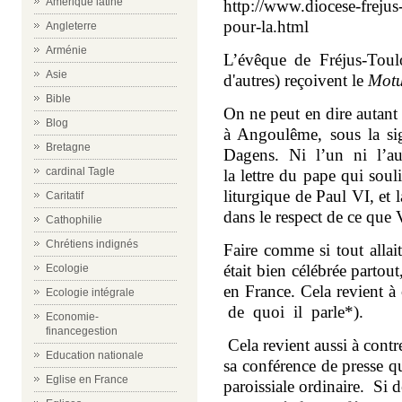
Amérique latine
http://www.diocese-freju
pour-la.html
Angleterre
Arménie
L’évêque de Fréjus-Toulo
Asie
d'autres) reçoivent le
Motu
Bible
On ne peut en dire autant d
Blog
à Angoulême, sous la
Bretagne
Dagens. Ni l’un ni l’au
cardinal Tagle
la lettre du pape qui sou
liturgique de Paul VI, et l
Caritatif
dans le respect de ce que 
Cathophilie
Chrétiens indignés
Faire comme si tout alla
était bien célébrée partout
Ecologie
en France. Cela revient à
Ecologie intégrale
de quoi il parle*).
Economie-
financegestion
Cela revient aussi à contr
Education nationale
sa conférence de presse qu’
Eglise en France
paroissiale ordinaire.
Si d