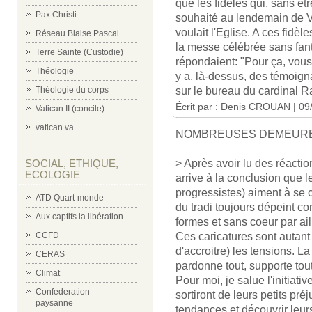
que les fidèles qui, sans êt
Pax Christi
souhaité au lendemain de V
voulait l'Eglise. A ces fidè
Réseau Blaise Pascal
la messe célébrée sans fant
Terre Sainte (Custodie)
répondaient: "Pour ça, vous n
Théologie
y a, là-dessus, des témoign
Théologie du corps
sur le bureau du cardinal Ra
Écrit par : Denis CROUAN | 09
Vatican II (concile)
vatican.va
NOMBREUSES DEMEUR
SOCIAL, ETHIQUE,
> Après avoir lu des réaction
ECOLOGIE
arrive à la conclusion que 
progressistes) aiment à se c
ATD Quart-monde
du tradi toujours dépeint c
Aux captifs la libération
formes et sans coeur par ail
CCFD
Ces caricatures sont autant 
d'accroitre) les tensions. La 
CERAS
pardonne tout, supporte tout
Climat
Pour moi, je salue l'initiati
Confederation
sortiront de leurs petits pré
paysanne
tendances et découvrir leu