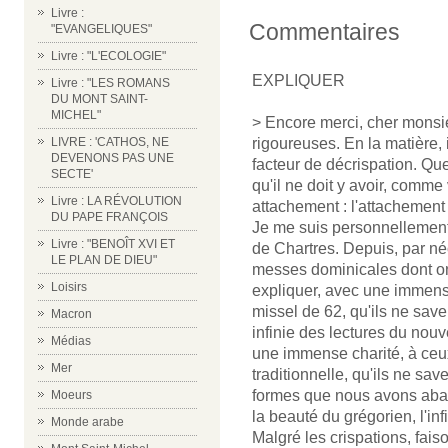
Livre :
Commentaires
"EVANGELIQUES"
Livre : "L'ECOLOGIE"
EXPLIQUER
Livre : "LES ROMANS
DU MONT SAINT-
MICHEL"
> Encore merci, cher monsi
LIVRE : 'CATHOS, NE
rigoureuses. En la matière, 
DEVENONS PAS UNE
facteur de décrispation. Qu
SECTE'
qu'il ne doit y avoir, comme 
Livre : LA RÉVOLUTION
attachement : l'attachement 
DU PAPE FRANÇOIS
Je me suis personnellement c
Livre : "BENOÎT XVI ET
de Chartres. Depuis, par néc
LE PLAN DE DIEU"
messes dominicales dont on c
Loisirs
expliquer, avec une immense
missel de 62, qu'ils ne save
Macron
infinie des lectures du nouv
Médias
une immense charité, à ceux 
Mer
traditionnelle, qu'ils ne sav
formes que nous avons aban
Moeurs
la beauté du grégorien, l'i
Monde arabe
Malgré les crispations, fai