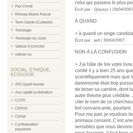
celui qui passera le plus pou
Pax Christi
Écrit par : Qwyzyx | 29/04/200
Réseau Blaise Pascal
À QUAND
Terre Sainte (Custodie)
Théologie
> à quand un singe candidat 
Théologie du corps
Écrit par : jed | 30/04/2007
Vatican II (concile)
NON À LA CONFUSION
vatican.va
> J'ai hâte de lire votre livr
SOCIAL, ETHIQUE,
confié il y a bien 25 ans qu
ECOLOGIE
scientifiquement mais que l
darwinisme était trop puiss
ATD Quart-monde
de briser sa carrière, dont 
Aux captifs la libération
autre théorie plus crédible
CCFD
citer le nom de ce chercheur
fort convaincante, pourtant.
CERAS
Pour ma part, je voudrais b
Climat
animaux cessent. C'est une h
Confederation
sensibles que nous devons p
paysanne
nous fassions, il faut bien 