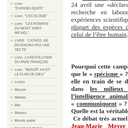
24 avril une «
déclar
Livre :
"EVANGELIQUES"
recherche en labora
Livre : "L'ECOLOGIE"
expériences scientifiq
Livre : "LES ROMANS
plupart des espèces 
DU MONT SAINT-
MICHEL"
celui de l’être humain
LIVRE : 'CATHOS, NE
DEVENONS PAS UNE
SECTE'
m
m
Livre : LA RÉVOLUTION
DU PAPE FRANÇOIS
Pourquoi cette cam
Livre : "BENOÎT XVI ET
que le «
spécisme
» ?
LE PLAN DE DIEU"
elle en train de se 
Loisirs
dans
les milieux 
Macron
l’intelligence animal
Médias
«
communiquent
» ? 
Mer
Quelle est la véritab
Moeurs
Ce débat très actuel
Monde arabe
Jean-Marie Meyer