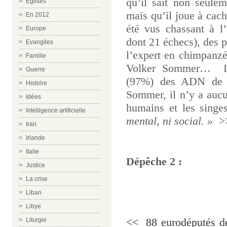
qu’il sait non seule
Eglises
mais qu’il joue à cach
En 2012
été vus chassant à l’
Europe
dont 21 échecs), des 
Evangiles
l’expert en chimpanz
Famille
Volker Sommer…
Guerre
(97%) des ADN de l
Histoire
Sommer, il n’y a aucun
Idées
humains et les sing
Intelligence artificielle
mental, ni social. »
>
Iran
Irlande
m
m
Italie
Dépêche 2 :
m
Justice
La crise
m
Liban
m
Libye
<<
88 eurodéputés d
Liturgie