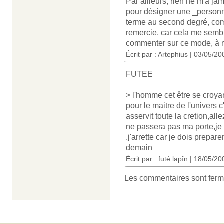
Par ailleurs, rien ne m'a ja
pour désigner une _personne_
terme au second degré, com
remercie, car cela me sembl
commenter sur ce mode, à m
Écrit par : Artephius | 03/05/20
FUTEE
> l'homme cet être se croyan
pour le maitre de l'univers c
asservit toute la cretion,al
ne passera pas ma porte,je m
.j'arrette car je dois prepa
demain
Écrit par : futé lapîn | 18/05/2
Les commentaires sont ferm