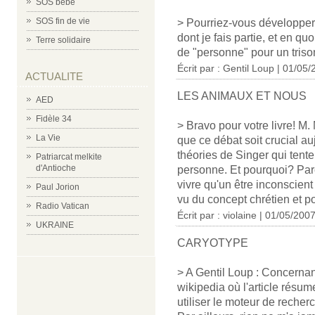
SOS bébé
SOS fin de vie
> Pourriez-vous développer 
dont je fais partie, et en q
Terre solidaire
de "personne" pour un triso
Écrit par : Gentil Loup | 01/05
ACTUALITE
LES ANIMAUX ET NOUS
AED
Fidèle 34
> Bravo pour votre livre! M.
La Vie
que ce débat soit crucial auj
théories de Singer qui tente
Patriarcat melkite
d'Antioche
personne. Et pourquoi? Parc
vivre qu'un être inconscient
Paul Jorion
vu du concept chrétien et p
Radio Vatican
Écrit par : violaine | 01/05/200
UKRAINE
CARYOTYPE
> A Gentil Loup : Concernant
wikipedia où l'article résu
utiliser le moteur de recher