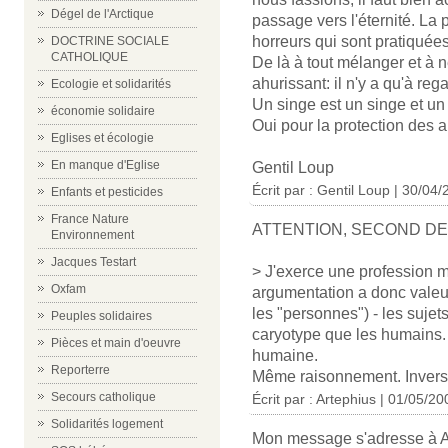
Dégel de l'Arctique
passage vers l'éternité. La 
horreurs qui sont pratiquées
DOCTRINE SOCIALE
CATHOLIQUE
De là à tout mélanger et à 
ahurissant: il n'y a qu'à re
Ecologie et solidarités
Un singe est un singe et 
économie solidaire
Oui pour la protection des 
Eglises et écologie
En manque d'Eglise
Gentil Loup
Écrit par : Gentil Loup | 30/04
Enfants et pesticides
France Nature
ATTENTION, SECOND D
Environnement
Jacques Testart
> J'exerce une profession m
Oxfam
argumentation a donc valeur d
les "personnes") - les sujet
Peuples solidaires
caryotype que les humains. 
Pièces et main d'oeuvre
humaine.
Reporterre
Même raisonnement. Invers
Secours catholique
Écrit par : Artephius | 01/05/20
Solidarités logement
Mon message s'adresse à A