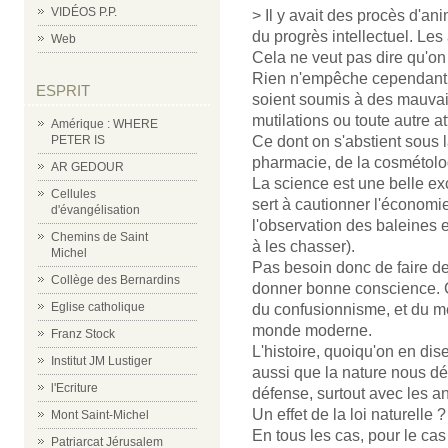
VIDÉOS P.P.
> Il y avait des procès d'an
du progrès intellectuel. Les
Web
Cela ne veut pas dire qu'on 
Rien n'empêche cependant d
ESPRIT
soient soumis à des mauvai
mutilations ou toute autre a
Amérique : WHERE
PETER IS
Ce dont on s'abstient sous 
pharmacie, de la cosmétolog
AR GEDOUR
La science est une belle exc
Cellules
sert à cautionner l'économie
d'évangélisation
l'observation des baleines 
Chemins de Saint
à les chasser).
Michel
Pas besoin donc de faire d
Collège des Bernardins
donner bonne conscience. C
Eglise catholique
du confusionnisme, et du mép
monde moderne.
Franz Stock
L'histoire, quoiqu'on en dise
Institut JM Lustiger
aussi que la nature nous dé
l'Ecriture
défense, surtout avec les a
Un effet de la loi naturelle ?
Mont Saint-Michel
En tous les cas, pour le cas
Patriarcat Jérusalem