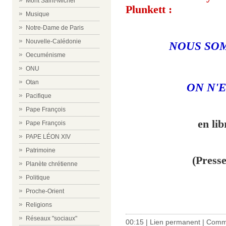
Mont Saint-Michel
Plunkett :
Musique
Notre-Dame de Paris
Nouvelle-Calédonie
NOUS SOM
Oecuménisme
ONU
Otan
ON N'E
Pacifique
Pape François
en lib
Pape François
PAPE LÉON XIV
Patrimoine
(Press
Planète chrétienne
Politique
Proche-Orient
Religions
Réseaux "sociaux"
00:15 |
Lien permanent
|
Comme