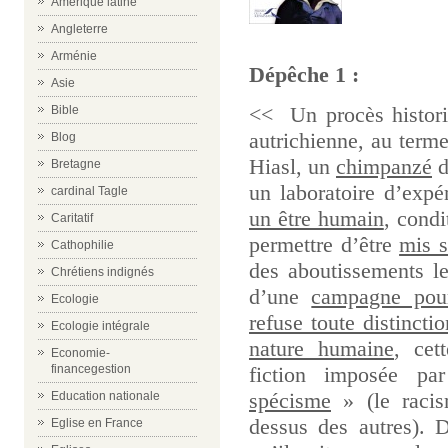
M
M
Amérique latine
Angleterre
Arménie
Dépêche 1 :
m
Asie
<< Un procès histori
Bible
autrichienne, au terme
Blog
Hiasl, un
chimpanzé
d
Bretagne
un laboratoire d’expé
cardinal Tagle
un être humain
, condi
Caritatif
permettre d’être
mis s
Cathophilie
des aboutissements le
Chrétiens indignés
d’une
campagne pour
Ecologie
refuse toute distincti
Ecologie intégrale
nature humaine
, cet
Economie-
financegestion
fiction imposée par
spécisme
» (le racis
Education nationale
dessus des autres). D
Eglise en France