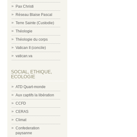
Pax Christi
Réseau Blaise Pascal
Terre Sainte (Custodie)
Théologie
Théologie du corps
Vatican II (concile)
vatican.va
SOCIAL, ETHIQUE,
ECOLOGIE
ATD Quart-monde
Aux captifs la libération
CCFD
CERAS
Climat
Confederation
paysanne