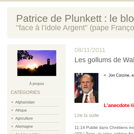
Patrice de Plunkett : le bl
"face à l'idole Argent" (pape Franço
08/11/2011
Les gollums de Wal
< Jon Corzine, e
À propos
CATÉGORIES
Afghanistan
L'anecdote li
Afrique
Lire la suite
Agriculture
Allemagne
11:14 Publié dans
Chrétiens in
(10)
| Tags :
la crise
,
sphère fin