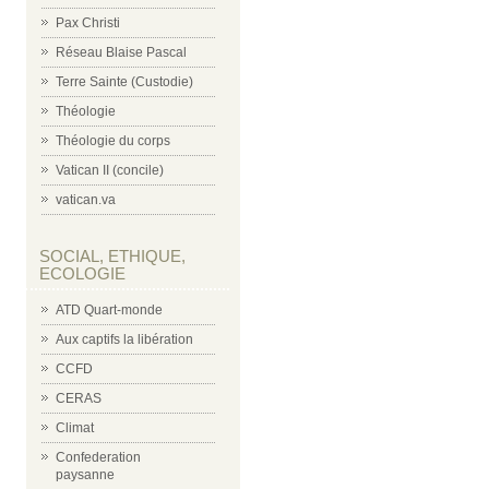
Pax Christi
Réseau Blaise Pascal
Terre Sainte (Custodie)
Théologie
Théologie du corps
Vatican II (concile)
vatican.va
SOCIAL, ETHIQUE,
ECOLOGIE
ATD Quart-monde
Aux captifs la libération
CCFD
CERAS
Climat
Confederation
paysanne