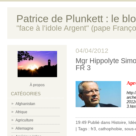
Patrice de Plunkett : le bl
"face à l'idole Argent" (pape Franço
04/04/2012
Mgr Hippolyte Simon
FR 3
Aprè
À propos
http:
CATÉGORIES
arche
2012/
Afghanistan
3.ht
Afrique
Agriculture
19:49 Publié dans
Histoire
,
Idé
Allemagne
| Tags :
fr3
,
cathophobie
,
sous-c