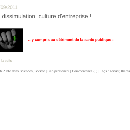
/09/2011
 dissimulation, culture d'entreprise !
...y compris au détriment de la santé publique :
 la suite
6 Publié dans
Sciences
,
Société
|
Lien permanent
|
Commentaires (5)
| Tags :
servier
,
libéra