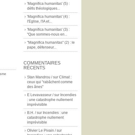
'Magnifica humanitas' (5) :
défis théologiques...
'Magnifica humanitas' (4) :
l'Eglise, l'IA et...
'Magnifica humanitas' (3) :
"Que sommes-nous en...
"Magnifica humanitas" (2) : le
pape, défenseur...
COMMENTAIRES
RÉCENTS
lisme
Stan Mandrou /
sur
Climat :
ceux qui "rabâchent comme
des ânes"
E Levavasseur /
sur
Incendies
: une catastrophe nullement
imprévisible
B.H. /
sur
Incendies : une
catastrophe nullement
imprévisible
Olivier Le Pivain /
sur