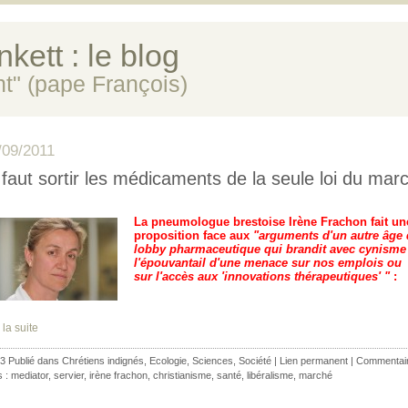
kett : le blog
ent" (pape François)
/09/2011
l faut sortir les médicaments de la seule loi du mar
La pneumologue brestoise Irène Frachon fait un
proposition face aux
"arguments d'un autre âge
lobby pharmaceutique qui brandit avec cynisme
l'épouvantail d'une menace sur nos emplois ou
sur l'accès aux 'innovations thérapeutiques' "
:
 la suite
3 Publié dans
Chrétiens indignés
,
Ecologie
,
Sciences
,
Société
|
Lien permanent
|
Commentair
s :
mediator
,
servier
,
irène frachon
,
christianisme
,
santé
,
libéralisme
,
marché