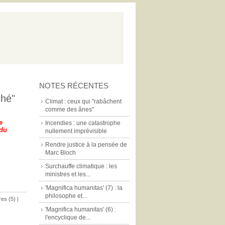
NOTES RÉCENTES
ché"
Climat : ceux qui "rabâchent
comme des ânes"
e
Incendies : une catastrophe
 du
nullement imprévisible
Rendre justice à la pensée de
Marc Bloch
Surchauffe climatique : les
ministres et les...
'Magnifica humanitas' (7) : la
philosophe et...
es (5)
|
'Magnifica humanitas' (6) :
l'encyclique de...