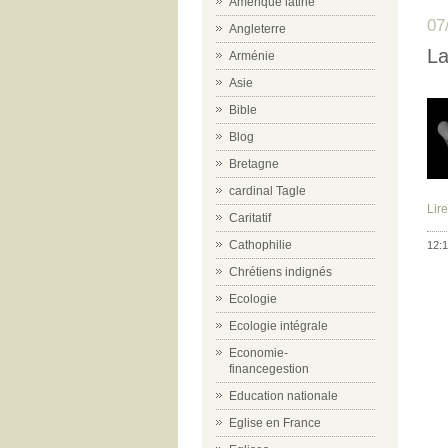
Amérique latine
07
Angleterre
La
Arménie
Asie
Bible
Blog
Bretagne
cardinal Tagle
Lire
Caritatif
Cathophilie
12:1
Chrétiens indignés
Ecologie
Ecologie intégrale
Economie-
financegestion
Education nationale
Eglise en France