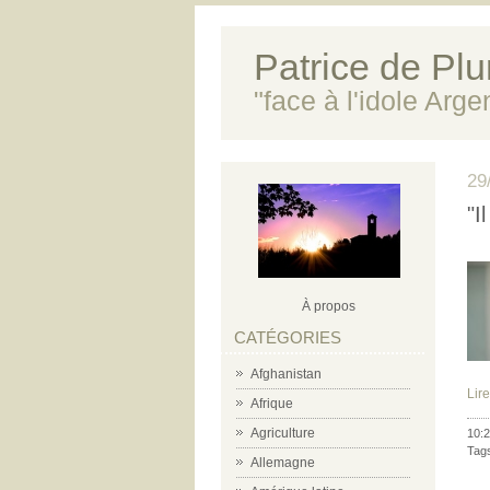
Patrice de Plun
"face à l'idole Arg
29
"I
À propos
CATÉGORIES
Afghanistan
Lire
Afrique
Agriculture
10:2
Tag
Allemagne