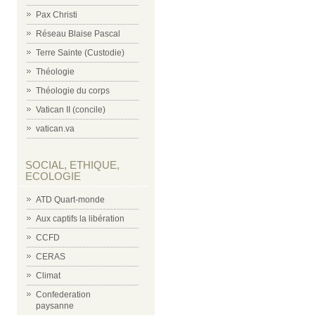
Pax Christi
Réseau Blaise Pascal
Terre Sainte (Custodie)
Théologie
Théologie du corps
Vatican II (concile)
vatican.va
SOCIAL, ETHIQUE,
ECOLOGIE
ATD Quart-monde
Aux captifs la libération
CCFD
CERAS
Climat
Confederation
paysanne