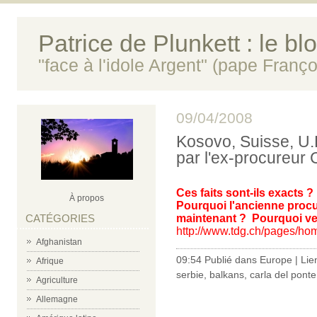
Patrice de Plunkett : le bl
"face à l'idole Argent" (pape Franço
09/04/2008
Kosovo, Suisse, U.E
par l'ex-procureur 
Ces faits sont-ils exacts ?
À propos
Pourquoi l'ancienne procur
CATÉGORIES
maintenant ?
Pourquoi veu
http://www.tdg.ch/pages/h
Afghanistan
09:54 Publié dans
Europe
|
Lie
Afrique
serbie
,
balkans
,
carla del ponte
Agriculture
Allemagne