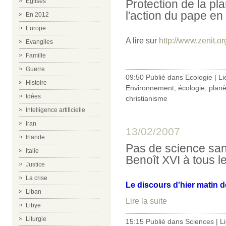
Protection de la pla
Eglises
l'action du pape en
En 2012
Europe
A lire sur
http://www.zenit.or
Evangiles
Famille
Guerre
09:50 Publié dans
Ecologie
|
Li
Histoire
Environnement
,
écologie
,
planè
Idées
christianisme
Intelligence artificielle
Iran
13/02/2007
Irlande
Pas de science san
Italie
Benoît XVI à tous l
Justice
La crise
Le discours d'hier matin d
Liban
Lire la suite
Libye
Liturgie
15:15 Publié dans
Sciences
|
L