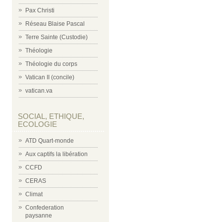
Pax Christi
Réseau Blaise Pascal
Terre Sainte (Custodie)
Théologie
Théologie du corps
Vatican II (concile)
vatican.va
SOCIAL, ETHIQUE,
ECOLOGIE
ATD Quart-monde
Aux captifs la libération
CCFD
CERAS
Climat
Confederation
paysanne