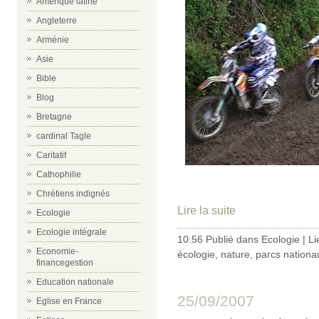
Amérique latine
Angleterre
Arménie
Asie
Bible
Blog
Bretagne
cardinal Tagle
Caritatif
Cathophilie
Chrétiens indignés
Lire la suite
Ecologie
Ecologie intégrale
10:56 Publié dans
Ecologie
|
Li
Economie-
écologie
,
nature
,
parcs nationa
financegestion
Education nationale
25/09/2007
Eglise en France