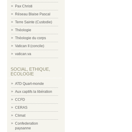
Pax Christi
Réseau Blaise Pascal
Terre Sainte (Custodie)
Théologie
Théologie du corps
Vatican II (concile)
vatican.va
SOCIAL, ETHIQUE,
ECOLOGIE
ATD Quart-monde
Aux captifs la libération
CCFD
CERAS
Climat
Confederation
paysanne