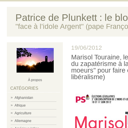
Patrice de Plunkett : le bl
"face à l'idole Argent" (pape Franço
19/06/2012
Marisol Touraine, l
du zapatérisme à la
moeurs" pour faire 
libéralisme)
À propos
CATÉGORIES
Afghanistan
Afrique
Agriculture
Allemagne