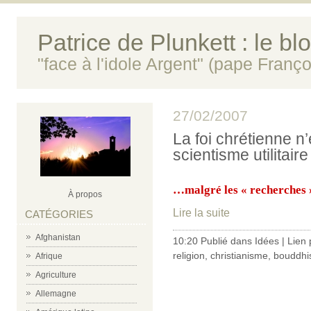
Patrice de Plunkett : le bl
"face à l'idole Argent" (pape Franço
27/02/2007
La foi chrétienne n
scientisme utilitaire
…malgré les « recherches 
À propos
Lire la suite
CATÉGORIES
Afghanistan
10:20 Publié dans
Idées
|
Lien
religion
,
christianisme
,
bouddh
Afrique
Agriculture
Allemagne