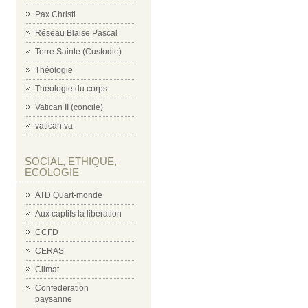
Pax Christi
Réseau Blaise Pascal
Terre Sainte (Custodie)
Théologie
Théologie du corps
Vatican II (concile)
vatican.va
SOCIAL, ETHIQUE,
ECOLOGIE
ATD Quart-monde
Aux captifs la libération
CCFD
CERAS
Climat
Confederation
paysanne