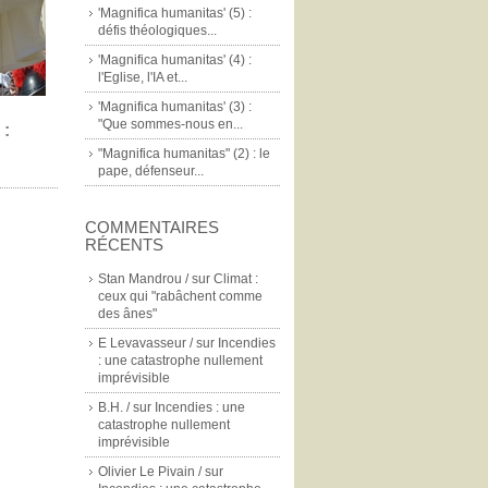
'Magnifica humanitas' (5) :
défis théologiques...
'Magnifica humanitas' (4) :
l'Eglise, l'IA et...
'Magnifica humanitas' (3) :
"Que sommes-nous en...
 :
"Magnifica humanitas" (2) : le
pape, défenseur...
COMMENTAIRES
RÉCENTS
Stan Mandrou /
sur
Climat :
ceux qui "rabâchent comme
des ânes"
E Levavasseur /
sur
Incendies
: une catastrophe nullement
imprévisible
B.H. /
sur
Incendies : une
catastrophe nullement
imprévisible
Olivier Le Pivain /
sur