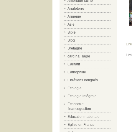
Amérique latine
Angleterre
Arménie
Asie
Bible
Blog
Lire
Bretagne
11:4
cardinal Tagle
Caritatif
Cathophilie
Chrétiens indignés
Ecologie
Ecologie intégrale
Economie-
financegestion
Education nationale
Eglise en France