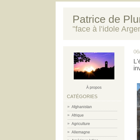
Patrice de Plun
"face à l'idole Arg
06
L'
in
À propos
CATÉGORIES
Afghanistan
Afrique
Agriculture
Allemagne