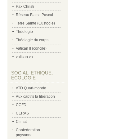
Pax Christi
Réseau Blaise Pascal
Terre Sainte (Custodie)
Théologie
Théologie du corps
Vatican II (concile)
vatican.va
SOCIAL, ETHIQUE,
ECOLOGIE
ATD Quart-monde
Aux captifs la libération
CCFD
CERAS
Climat
Confederation
paysanne