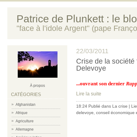
Patrice de Plunkett : le bl
"face à l'idole Argent" (pape Franço
22/03/2011
Crise de la société 
Delevoye
...ouvrant son dernier
Rapp
À propos
Lire la suite
CATÉGORIES
Afghanistan
18:24 Publié dans
La crise
|
Li
delevoye
,
conseil économique e
Afrique
Agriculture
Allemagne