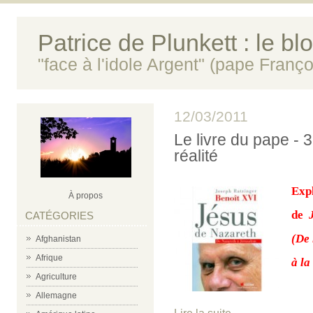
Patrice de Plunkett : le bl
"face à l'idole Argent" (pape Franço
12/03/2011
Le livre du pape - 3
réalité
Expl
À propos
de
CATÉGORIES
(De 
Afghanistan
Afrique
à la
Agriculture
Allemagne