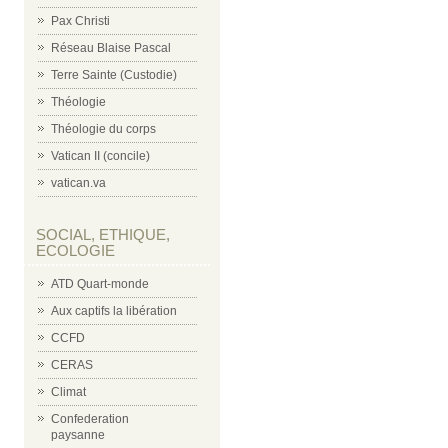
Pax Christi
Réseau Blaise Pascal
Terre Sainte (Custodie)
Théologie
Théologie du corps
Vatican II (concile)
vatican.va
SOCIAL, ETHIQUE,
ECOLOGIE
ATD Quart-monde
Aux captifs la libération
CCFD
CERAS
Climat
Confederation
paysanne