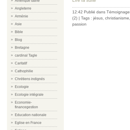
Lire la suite
Amérique latine
Angleterre
12:42 Publié dans
Témoignage 
Arménie
(2)
| Tags :
jésus
,
christianisme
passion
Asie
Bible
Blog
Bretagne
cardinal Tagle
Caritatif
Cathophilie
Chrétiens indignés
Ecologie
Ecologie intégrale
Economie-
financegestion
Education nationale
Eglise en France