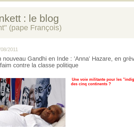
kett : le blog
ent" (pape François)
/08/2011
 nouveau Gandhi en Inde : 'Anna' Hazare, en grè
 faim contre la classe politique
Une voie militante pour les "indi
des cinq continents ?