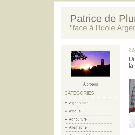
Patrice de Plun
"face à l'idole Arg
22
Un
la
À propos
CATÉGORIES
Afghanistan
Afrique
Agriculture
Allemagne