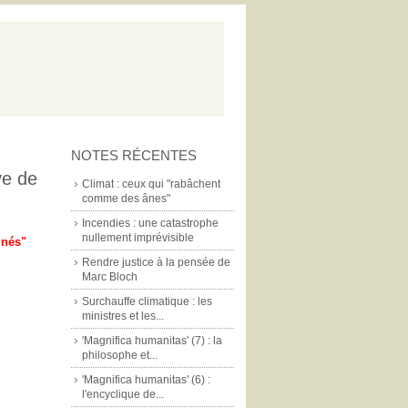
NOTES RÉCENTES
ve de
Climat : ceux qui "rabâchent
comme des ânes"
Incendies : une catastrophe
nullement imprévisible
gnés"
Rendre justice à la pensée de
Marc Bloch
Surchauffe climatique : les
ministres et les...
'Magnifica humanitas' (7) : la
philosophe et...
'Magnifica humanitas' (6) :
l'encyclique de...