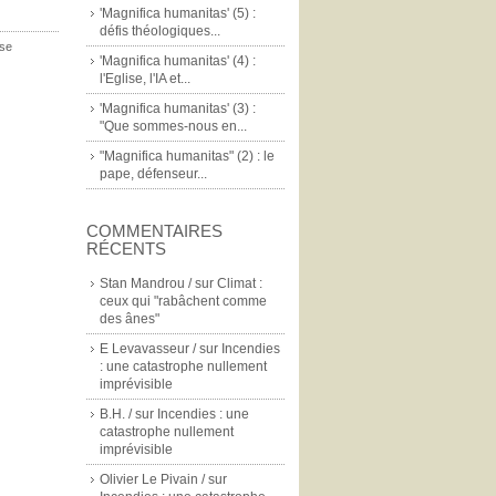
'Magnifica humanitas' (5) :
défis théologiques...
sse
'Magnifica humanitas' (4) :
l'Eglise, l'IA et...
'Magnifica humanitas' (3) :
"Que sommes-nous en...
"Magnifica humanitas" (2) : le
pape, défenseur...
COMMENTAIRES
RÉCENTS
Stan Mandrou /
sur
Climat :
ceux qui "rabâchent comme
des ânes"
E Levavasseur /
sur
Incendies
: une catastrophe nullement
imprévisible
B.H. /
sur
Incendies : une
catastrophe nullement
imprévisible
Olivier Le Pivain /
sur