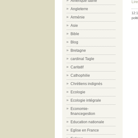
Amérique latine
Lire
Angleterre
12:1
Arménie
poli
Asie
Bible
Blog
Bretagne
cardinal Tagle
Caritatif
Cathophilie
Chrétiens indignés
Ecologie
Ecologie intégrale
Economie-
financegestion
Education nationale
Eglise en France