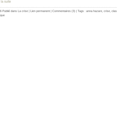
 la suite
6 Publié dans
La crise
|
Lien permanent
|
Commentaires (3)
| Tags :
anna hazare
,
crise
,
cla
tique