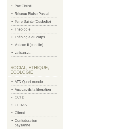
Pax Christi
Réseau Blaise Pascal
Terre Sainte (Custodie)
Théologie
Théologie du corps
Vatican II (concile)
vatican.va
SOCIAL, ETHIQUE,
ECOLOGIE
ATD Quart-monde
Aux captifs la libération
CCFD
CERAS
Climat
Confederation
paysanne