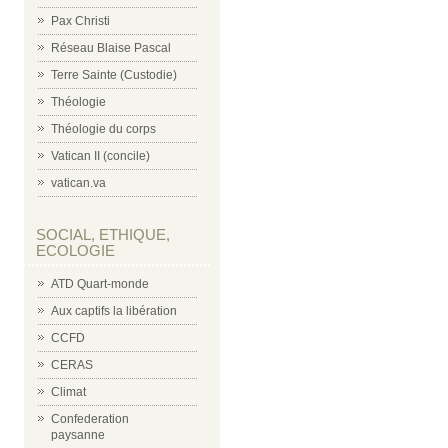
Pax Christi
Réseau Blaise Pascal
Terre Sainte (Custodie)
Théologie
Théologie du corps
Vatican II (concile)
vatican.va
SOCIAL, ETHIQUE,
ECOLOGIE
ATD Quart-monde
Aux captifs la libération
CCFD
CERAS
Climat
Confederation
paysanne