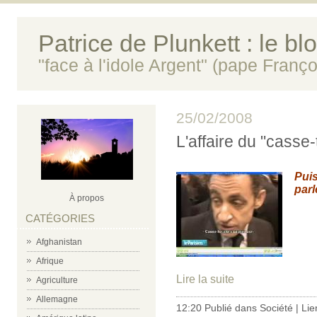
Patrice de Plunkett : le bl
"face à l'idole Argent" (pape Franço
25/02/2008
L'affaire du "casse
Puis
parle
À propos
CATÉGORIES
Afghanistan
Afrique
Lire la suite
Agriculture
Allemagne
12:20 Publié dans
Société
|
Lie