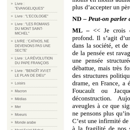
Livre :
plus d’accepter un pèr
"EVANGELIQUES"
Livre : "L'ECOLOGIE"
ND
–
Peut-on parler 
Livre : "LES ROMANS
ML –
<< Je crois q
DU MONT SAINT-
MICHEL"
profond. Il s’agit d’u
LIVRE : 'CATHOS, NE
dans la société, et de
DEVENONS PAS UNE
SECTE'
de la pensée est ravag
Livre : LA RÉVOLUTION
une pensée structurée
DU PAPE FRANÇOIS
débattue, mais très fo
Livre : "BENOÎT XVI ET
des structures politiq
LE PLAN DE DIEU"
drame, en France, a é
Loisirs
Foucault ou Jacqu
Macron
déconstruction. Au
Médias
aveugles à ce que sig
Mer
ne pensons plus qu’in
Moeurs
C’est une infirmité de
Monde arabe
à la fragilité de no