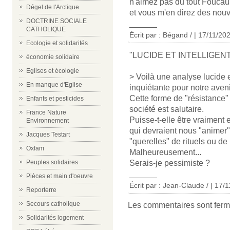
n'aimez pas du tout Foucaul
Dégel de l'Arctique
et vous m'en direz des nouve
DOCTRINE SOCIALE
______
CATHOLIQUE
Écrit par : Bégand / | 17/11/20
Ecologie et solidarités
"LUCIDE ET INTELLIGEN
économie solidaire
Eglises et écologie
> Voilà une analyse lucide e
En manque d'Eglise
inquiétante pour notre aveni
Cette forme de "résistance"
Enfants et pesticides
société est salutaire.
France Nature
Puisse-t-elle être vraiment 
Environnement
qui devraient nous "animer" 
Jacques Testart
"querelles" de rituels ou de
Oxfam
Malheureusement...
Serais-je pessimiste ?
Peuples solidaires
______
Pièces et main d'oeuvre
Écrit par : Jean-Claude / | 17/
Reporterre
Secours catholique
Les commentaires sont ferm
Solidarités logement