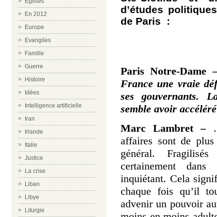
Eglises
d’études politique
En 2012
de Paris :
Europe
Evangiles
Famille
Guerre
Paris Notre-Dame 
Histoire
France une vraie déf
Idées
ses gouvernants. La
Intelligence artificielle
semble avoir accéléré
Iran
Marc Lambret –
…L
Irlande
affaires sont de plus
Italie
général. Fragilisé
Justice
certainement dans 
La crise
inquiétant. Cela signi
Liban
chaque fois qu’il to
Libye
advenir un pouvoir aut
Liturgie
moins en moins adulte 