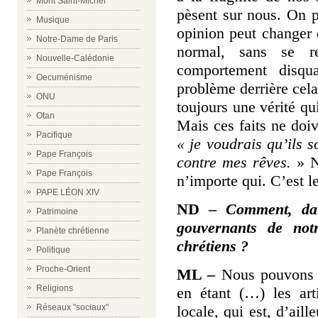
Mont Saint-Michel
pèsent sur nous. On 
Musique
opinion peut changer d
Notre-Dame de Paris
normal, sans se r
Nouvelle-Calédonie
comportement disqua
Oecuménisme
problème derrière cela 
ONU
toujours une vérité q
Otan
Mais ces faits ne doiv
Pacifique
« je voudrais qu’ils s
Pape François
contre mes rêves.
» N
Pape François
n’importe qui. C’est le
PAPE LÉON XIV
ND –
Comment, dan
Patrimoine
gouvernants de not
Planète chrétienne
chrétiens ?
Politique
Proche-Orient
ML –
Nous pouvons in
Religions
en étant (…) les art
locale, qui est, d’ail
Réseaux "sociaux"