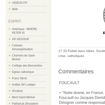
VIDÉOS P.P.
Web
ESPRIT
Amérique : WHERE
PETER IS
AR GEDOUR
Cellules
d'évangélisation
17:33 Publié dans
Idées
,
Socié
crise
,
catholiques
Chemins de Saint
Michel
Collège des Bernardins
Commentaires
Eglise catholique
Franz Stock
FOUCAULT
Institut JM Lustiger
l'Ecriture
> "Notre drame, en France, a
Foucault ou Jacques Derrida
Mont Saint-Michel
Désigner comme responsable
Patriarcat Jérusalem