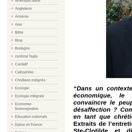
Amérique latine
Angleterre
Arménie
Asie
Bible
Blog
Bretagne
cardinal Tagle
Caritatif
Cathophilie
Chrétiens indignés
“Dans un contexte 
Ecologie
économique, le
Ecologie intégrale
convaincre le peup
Economie-
désaffection ? Co
financegestion
en tant que chréti
Education nationale
Extraits de l’entre
Eglise en France
Ste-Clotilde et d