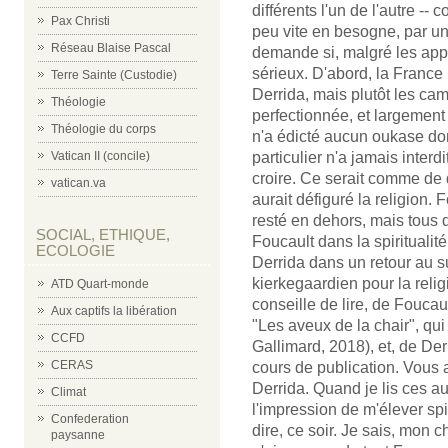
différents l'un de l'autre -
Pax Christi
peu vite en besogne, par une
Réseau Blaise Pascal
demande si, malgré les app
sérieux. D'abord, la France
Terre Sainte (Custodie)
Derrida, mais plutôt les ca
Théologie
perfectionnée, et largemen
Théologie du corps
n'a édicté aucun oukase don
particulier n'a jamais interd
Vatican II (concile)
croire. Ce serait comme de d
vatican.va
aurait défiguré la religion. F
resté en dehors, mais tous 
SOCIAL, ETHIQUE,
Foucault dans la spiritualité
ECOLOGIE
Derrida dans un retour au su
kierkegaardien pour la reli
ATD Quart-monde
conseille de lire, de Foucaul
Aux captifs la libération
"Les aveux de la chair", qui
CCFD
Gallimard, 2018), et, de Der
CERAS
cours de publication. Vous a
Derrida. Quand je lis ces au
Climat
l'impression de m'élever spi
Confederation
dire, ce soir. Je sais, mon
paysanne