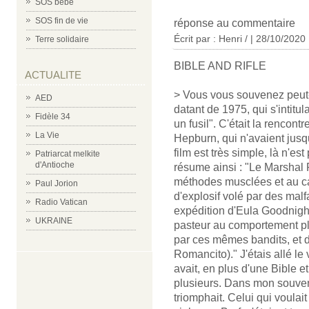
SOS bébé
SOS fin de vie
réponse au commentaire
Écrit par : Henri / | 28/10/2020
Terre solidaire
BIBLE AND RIFLE
ACTUALITE
> Vous vous souvenez peut-ê
AED
datant de 1975, qui s'intitu
Fidèle 34
un fusil". C'était la renco
La Vie
Hepburn, qui n'avaient jus
film est très simple, là n'es
Patriarcat melkite
d'Antioche
résume ainsi : "Le Marshal
méthodes musclées et au car
Paul Jorion
d'explosif volé par des malf
Radio Vatican
expédition d'Eula Goodnight 
UKRAINE
pasteur au comportement pl
par ces mêmes bandits, et 
Romancito)." J'étais allé le 
avait, en plus d'une Bible e
plusieurs. Dans mon souvenir
triomphait. Celui qui voulait