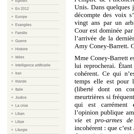
Eglises
Unis. Dans quelques jo
En 2012
décompte des voix s’
Europe
vingt ans par un arb
Evangiles
Cour est dominée par l
Famille
l’arrivée de la derni
Guerre
Amy Coney-Barrett.
C
Histoire
Mme Coney-Barrett est
Idées
lui reprocherai.
Étant
Intelligence artificielle
cohérent.
Ce qui n’e
Iran
temps elle est pour 
Irlande
(liberté dont on con
Italie
meurtrières si fréquen
Justice
qui est carrément é
La crise
l’opinion publique am
Liban
vie
et
pro-armes de
Libye
incohérent : que c’est
Liturgie