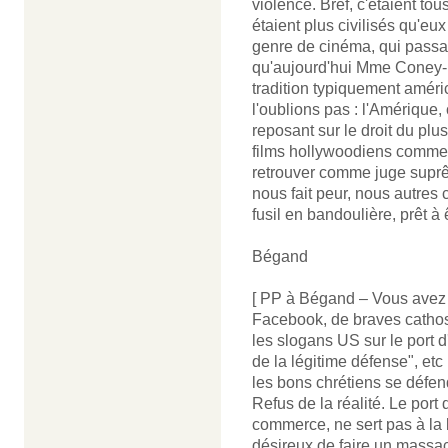
violence. Bref, c'étaient t
étaient plus civilisés qu'eux
genre de cinéma, qui passai
qu'aujourd'hui Mme Coney-B
tradition typiquement améric
l'oublions pas : l'Amérique, 
reposant sur le droit du plus 
films hollywoodiens comme cet
retrouver comme juge suprê
nous fait peur, nous autres 
fusil en bandoulière, prêt à 
Bégand
[ PP à Bégand – Vous avez ra
Facebook, de braves cathos 
les slogans US sur le port 
de la légitime défense", et
les bons chrétiens se défen
Refus de la réalité. Le port 
commerce, ne sert pas à la l
désireux de faire un massa