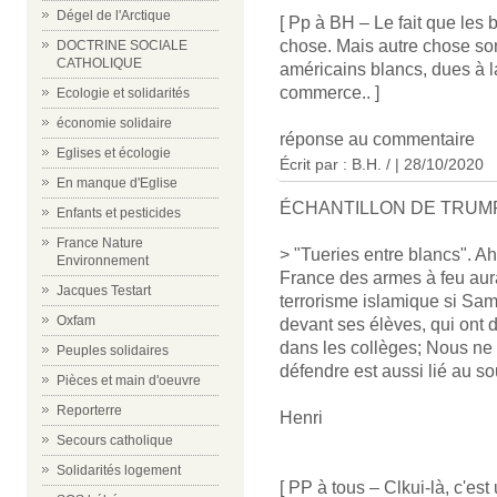
Dégel de l'Arctique
[ Pp à BH – Le fait que les
chose. Mais autre chose son
DOCTRINE SOCIALE
CATHOLIQUE
américains blancs, dues à l
commerce.. ]
Ecologie et solidarités
économie solidaire
réponse au commentaire
Eglises et écologie
Écrit par : B.H. / | 28/10/2020
En manque d'Eglise
ÉCHANTILLON DE TRUM
Enfants et pesticides
France Nature
> "Tueries entre blancs". Ah
Environnement
France des armes à feu aura
Jacques Testart
terrorisme islamique si Sam
Oxfam
devant ses élèves, qui ont dû
dans les collèges; Nous ne
Peuples solidaires
défendre est aussi lié au s
Pièces et main d'oeuvre
Reporterre
Henri
Secours catholique
Solidarités logement
[ PP à tous – Clkui-là, c'est