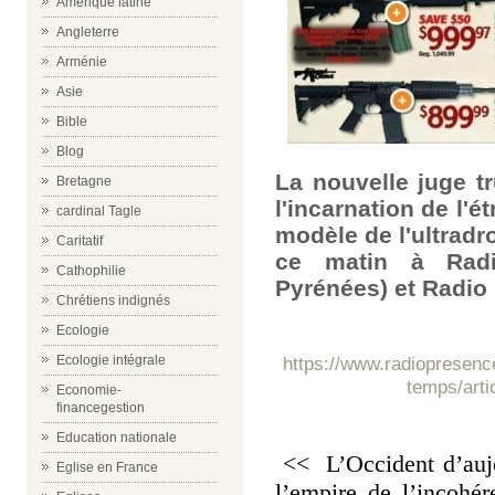
Amérique latine
Angleterre
Arménie
Asie
Bible
Blog
La nouvelle juge t
Bretagne
l'incarnation de l'é
cardinal Tagle
modèle de l'ultradr
Caritatif
ce matin à Radi
Cathophilie
Pyrénées) et Radio 
Chrétiens indignés
Ecologie
https://www.radiopresence
Ecologie intégrale
temps/arti
Economie-
financegestion
Education nationale
<< L’Occident d’aujo
Eglise en France
l’empire de l’incohé