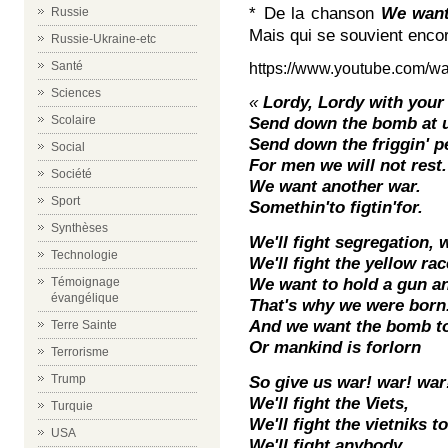
*
De la chanson
We want
Russie
Mais qui se souvient encor
Russie-Ukraine-etc
Santé
https://www.youtube.com/
Sciences
«
Lordy, Lordy with your
Send down the bomb at us
Scolaire
Send down the friggin' p
Social
For men we will not rest.
Société
We want another war.
Sport
Somethin'to figtin'for.
Synthèses
We'll fight segregation, w
Technologie
We'll fight the yellow ra
We want to hold a gun a
Témoignage
évangélique
That's why we were born
And we want the bomb to
Terre Sainte
Or mankind is forlorn
Terrorisme
So give us war! war! war!
Trump
We'll fight the Viets,
Turquie
We'll fight the vietniks t
USA
We'll fight anybody,