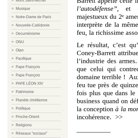
Barrett appelle cette 
Mont Saint-Michel
l’autodéfense”,
et 
Musique
majestueux du 2
amen
e
Notre-Dame de Paris
interprète de la mêm
Nouvelle-Calédonie
feu, la richissime as
Oecuménisme
ONU
Le résultat, c’est q
Otan
Coney-Barrett attribu
Pacifique
l’industrie des armes
Pape François
que celui qui contre
domaine terrible !
Aux
Pape François
feu tue près de quinze
PAPE LÉON XIV
fois plus que dans l
Patrimoine
business quand on défe
Planète chrétienne
la conception
à la mor
Politique
incohérence. >>
Proche-Orient
Religions
__________
Réseaux "sociaux"