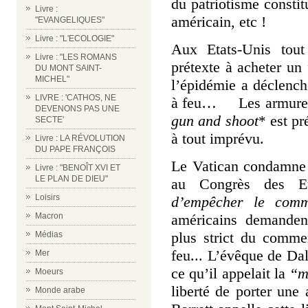
du patriotisme constit
Livre :
américain, etc !
"EVANGELIQUES"
Livre : "L'ECOLOGIE"
Aux Etats-Unis tou
Livre : "LES ROMANS
prétexte à acheter un 
DU MONT SAINT-
MICHEL"
l’épidémie a déclenc
LIVRE : 'CATHOS, NE
à feu… Les armureri
DEVENONS PAS UNE
gun and shoot
est pr
*
SECTE'
à tout imprévu.
Livre : LA RÉVOLUTION
DU PAPE FRANÇOIS
Le Vatican condamne l
Livre : "BENOÎT XVI ET
LE PLAN DE DIEU"
au Congrès des E
Loisirs
d’empêcher le comm
américains demanden
Macron
plus strict du comme
Médias
feu... L’évêque de Dal
Mer
ce qu’il appelait la
“m
Moeurs
liberté de porter u
Monde arabe