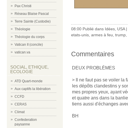
Pax Christi
Réseau Blaise Pascal
Terre Sainte (Custodie)
08:00 Publié dans
Idées
,
USA
Théologie
etats-unis
,
armes à feu
,
trump
,
Théologie du corps
Vatican II (concile)
Commentaires
vatican.va
SOCIAL, ETHIQUE,
DEUX PROBLÈMES
ECOLOGIE
> Il ne faut pas se voiler la
ATD Quart-monde
les dépôts clandestins y so
Aux captifs la libération
mes propres yeux, ayant vé
CCFD
et quatre ans dans la banlie
tiens aussi d'échanges ave
CERAS
Climat
BH
Confederation
paysanne