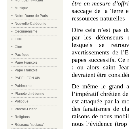
Mont Saint-Michel
être en mesure d’offr
Musique
saccage de la Terre et
Notre-Dame de Paris
ressources naturelles
Nouvelle-Calédonie
Dire cela n’est pas 
Oecuménisme
par les défenseurs
ONU
lesquels se retrou
Otan
avertissements de l’E
Pacifique
papes successifs.
Ce n
Pape François
: ou alors saint Jea
Pape François
devraient être consid
PAPE LÉON XIV
De même le grand ap
Patrimoine
l’impératif chrétien de
Planète chrétienne
est attaquée par la mo
Politique
des fanatismes de cl
Proche-Orient
raisons de nous mobili
Religions
nous l’évidence (tro
Réseaux "sociaux"