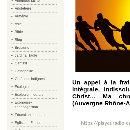
Amérique latine
Angleterre
Arménie
Asie
Bible
Blog
Bretagne
cardinal Tagle
Caritatif
Cathophilie
Chrétiens indignés
Un appel à la fra
Ecologie
intégrale, indisso
Ecologie intégrale
Christ... Ma ch
(Auvergne Rhône-Al
Economie-
financegestion
Education nationale
https://player.radio-
Eglise en France