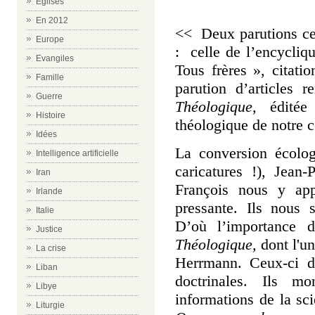
Eglises
En 2012
<< Deux parutions cet
Europe
: celle de l’encycli
Evangiles
Tous frères », citatio
Famille
parution d’articles 
Guerre
Théologique,
éditée 
Histoire
théologique de notre c
Idées
La conversion écolog
Intelligence artificielle
caricatures !), Jean
Iran
François nous y app
Irlande
pressante. Ils nous 
Italie
D’où l’importance 
Justice
Théologique,
dont l'u
La crise
Herrmann. Ceux-ci do
Liban
doctrinales. Ils m
Libye
informations de la scie
Liturgie