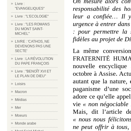
On mesure alors comb
Livre :
responsabilité des h
"EVANGELIQUES"
leur a confiée… Il 
Livre : "L'ECOLOGIE"
urgence à entrer dans
Livre : "LES ROMANS
DU MONT SAINT-
: pour permettre la 
MICHEL"
fidèles au projet de 
LIVRE : 'CATHOS, NE
DEVENONS PAS UNE
La même conversion
SECTE'
FRATERNITÉ HUMA
Livre : LA RÉVOLUTION
DU PAPE FRANÇOIS
nouvelle encyclique
Livre : "BENOÎT XVI ET
octobre à Assise.
Actu
LE PLAN DE DIEU"
autant que la nature,
Loisirs
paganisme d’une soc
Macron
adore ce qu’elle appel
Médias
vie
« non négociable 
Mer
Mais, dit l’article 
Moeurs
« nous nous féliciton
Monde arabe
ne peut offrir à tous,