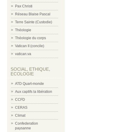
Pax Christi
Réseau Blaise Pascal
Terre Sainte (Custodie)
Théologie
Théologie du corps
Vatican II (concile)
vatican.va
SOCIAL, ETHIQUE,
ECOLOGIE
ATD Quart-monde
Aux captifs la libération
CCFD
CERAS
Climat
Confederation
paysanne