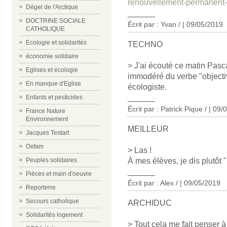
renouvellement-permanent
Dégel de l'Arctique
______
DOCTRINE SOCIALE
Écrit par : Yvan / | 09/05/2019
CATHOLIQUE
Ecologie et solidarités
TECHNO
économie solidaire
> J'ai écouté ce matin Pas
Eglises et écologie
immodéré du verbe "objectiv
En manque d'Eglise
écologiste.
______
Enfants et pesticides
Écrit par :
Patrick Pique /
| 09/
France Nature
Environnement
MEILLEUR
Jacques Testart
Oxfam
> Las !
À mes élèves, je dis plutôt 
Peuples solidaires
______
Pièces et main d'oeuvre
Écrit par : Alex / | 09/05/2019
Reporterre
Secours catholique
ARCHIDUC
Solidarités logement
> Tout cela me fait penser 