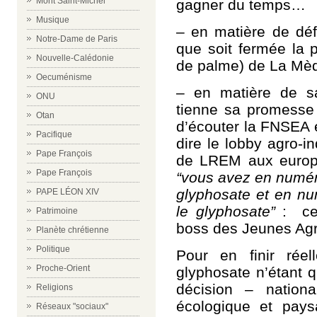
Mont Saint-Michel
gagner du temps…
Musique
– en matière de déf
Notre-Dame de Paris
que soit fermée la
Nouvelle-Calédonie
de palme) de La M
Oecuménisme
– en matière de s
ONU
tienne sa promesse d
Otan
d’écouter la FNSEA e
Pacifique
dire le lobby agro-i
Pape François
de LREM aux europé
Pape François
“vous avez en numéro
glyphosate et en nu
PAPE LÉON XIV
le glyphosate”
: ce 
Patrimoine
boss des Jeunes Agr
Planète chrétienne
Politique
Pour en finir réel
Proche-Orient
glyphosate n’étant qu
décision – nation
Religions
écologique et paysa
Réseaux "sociaux"