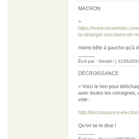
MACRON
>
https://www.nouvelobs.co
la-strategie-suicidaire-de-
moins bête à gauche qu'à dr
______
Écrit par : Gérald / | 11/05/201
DÉCROISSANCE
> Voici le lien pour téléchar
avec toutes les consignes, 
vote :
http://decroissance-elections
Qu'on se le dise !
______
Écrit par : Alex / | 13/05/2019