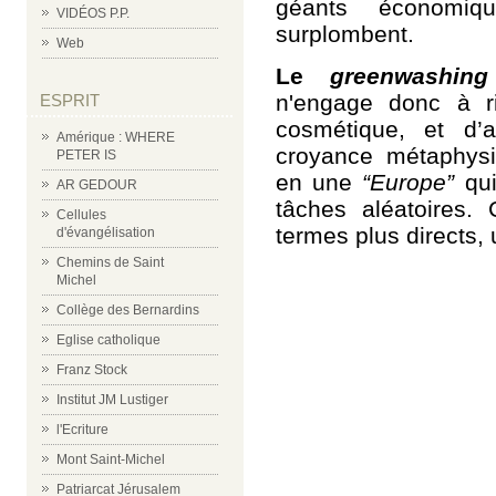
géants économiq
VIDÉOS P.P.
surplombent.
Web
Le
greenwashing
n'engage donc à ri
ESPRIT
cosmétique, et d’a
Amérique : WHERE
croyance métaphysi
PETER IS
en une
“Europe”
qu
AR GEDOUR
tâches aléatoires.
Cellules
termes plus directs,
d'évangélisation
Chemins de Saint
Michel
Collège des Bernardins
Eglise catholique
Franz Stock
Institut JM Lustiger
l'Ecriture
Mont Saint-Michel
Patriarcat Jérusalem