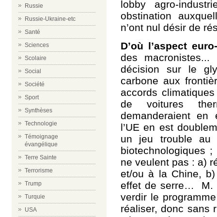
lobby agro-indust
Russie
obstination auxque
Russie-Ukraine-etc
n’ont nul désir de rés
Santé
D’où l’aspect euro-
Sciences
des macronistes...
Scolaire
décision sur le gl
Social
carbone aux frontiè
Société
accords climatiques
Sport
de voitures the
Synthèses
demanderaient en 
Technologie
l’UE en est doublem
un jeu trouble au p
Témoignage
évangélique
biotechnologiques ;
Terre Sainte
ne veulent pas : a)
Terrorisme
et/ou à la Chine, b
effet de serre… M. 
Trump
verdir le programme
Turquie
réaliser, donc sans 
USA