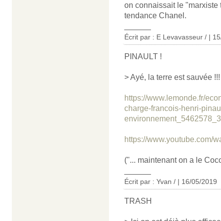
on connaissait le "marxist
tendance Chanel.
______
Écrit par : E Levavasseur / | 1
PINAULT !
> Ayé, la terre est sauvée !!!
https://www.lemonde.fr/ec
charge-francois-henri-pinau
environnement_5462578_3
https://www.youtube.com
("... maintenant on a le Co
______
Écrit par : Yvan / | 16/05/2019
TRASH