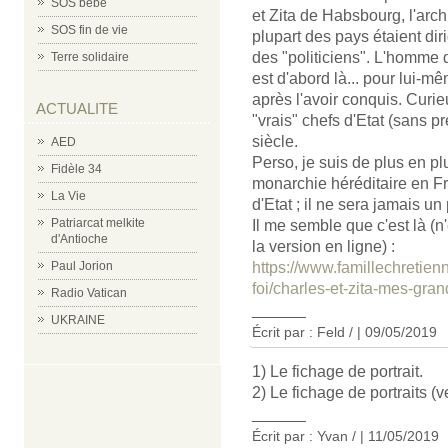
SOS bébé
et Zita de Habsbourg, l'arch
SOS fin de vie
plupart des pays étaient di
des "politiciens". L'homme 
Terre solidaire
est d'abord là... pour lui-
après l'avoir conquis. Curi
ACTUALITE
"vrais" chefs d'Etat (sans pr
siècle.
AED
Perso, je suis de plus en pl
Fidèle 34
monarchie héréditaire en Fr
La Vie
d'Etat ; il ne sera jamais un p
Patriarcat melkite
Il me semble que c'est là (
d'Antioche
la version en ligne) :
https://www.famillechretienn
Paul Jorion
foi/charles-et-zita-mes-gra
Radio Vatican
______
UKRAINE
Écrit par : Feld / | 09/05/2019
1) Le fichage de portrait.
2) Le fichage de portraits (
______
Écrit par : Yvan / | 11/05/2019