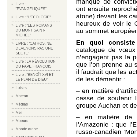
manque de convicti
Livre :
ont ensuite reproché.
"EVANGELIQUES"
atone) devant les ca
Livre : "L'ECOLOGIE"
heureux de voir le 
Livre : "LES ROMANS
au sommet européen
DU MONT SAINT-
MICHEL"
En quoi consiste
LIVRE : 'CATHOS, NE
catalogue de vœux
DEVENONS PAS UNE
SECTE'
n’engagent pas la po
Livre : LA RÉVOLUTION
que l’on prenne au 
DU PAPE FRANÇOIS
il faudrait que les 
Livre : "BENOÎT XVI ET
de les démentir :
LE PLAN DE DIEU"
Loisirs
– en matière d’artific
Macron
cesse de soutenir l
groupe Auchan et de s
Médias
Mer
– en matière de p
Moeurs
l’Amazonie : que l’E
Monde arabe
russo-canadien ‘Mont