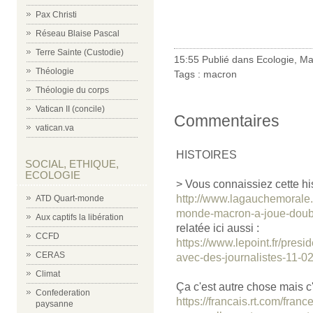
Pax Christi
Réseau Blaise Pascal
Terre Sainte (Custodie)
15:55 Publié dans
Ecologie
,
Ma
Théologie
Tags :
macron
Théologie du corps
Vatican II (concile)
Commentaires
vatican.va
HISTOIRES
SOCIAL, ETHIQUE,
ECOLOGIE
> Vous connaissiez cette his
http://www.lagauchemorale.c
ATD Quart-monde
monde-macron-a-joue-doub
Aux captifs la libération
relatée ici aussi :
CCFD
https://www.lepoint.fr/pres
CERAS
avec-des-journalistes-11-
Climat
Ça c'est autre chose mais c'e
Confederation
https://francais.rt.com/fran
paysanne