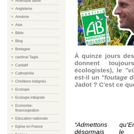
Amérique latine
Angleterre
Arménie
Asie
Bible
Blog
Bretagne
À quinze jours de
cardinal Tagle
donnent toujou
Caritatif
écologistes), le
"v
Cathophilie
est-il un
"foutage d
Chrétiens indignés
Jadot ? C'est ce que
Ecologie
Ecologie intégrale
Economie-
financegestion
Education nationale
“Admettons qu’
Eglise en France
désormais le l