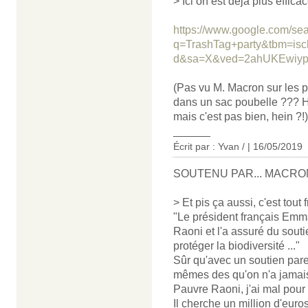
> Ici on est déjà plus efficac
https://www.google.com/se
q=TrashTag+party&tbm=isch
d&sa=X&ved=2ahUKEwiy
(Pas vu M. Macron sur les pho
dans un sac poubelle ??? Hoo
mais c'est pas bien, hein ?!)
______
Écrit par : Yvan / | 16/05/2019
SOUTENU PAR... MACRO
> Et pis ça aussi, c'est tout f
"Le président français Emma
Raoni et l'a assuré du sout
protéger la biodiversité ..."
Sûr qu'avec un soutien pare
mêmes des qu'on n'a jamai
Pauvre Raoni, j'ai mal pour l
Il cherche un million d'euro