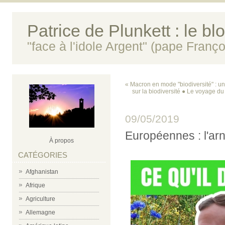
Patrice de Plunkett : le bl
"face à l'idole Argent" (pape Franço
« Macron en mode "biodiversité" : un
sur la biodiversité ● Le voyage d
09/05/2019
Européennes : l'ar
À propos
CATÉGORIES
Afghanistan
Afrique
Agriculture
Allemagne