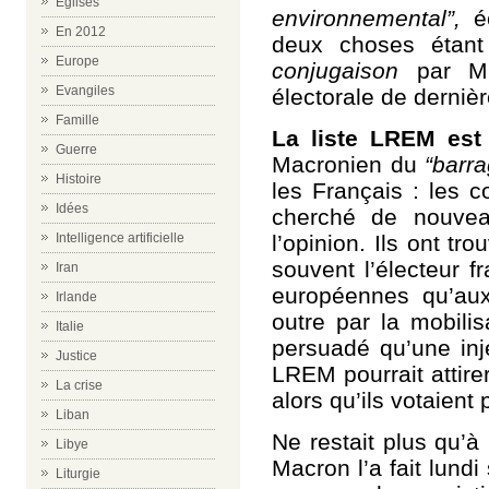
Eglises
environnemental”,
é
En 2012
deux choses étant 
Europe
conjugaison
par M.
Evangiles
électorale de derniè
Famille
La liste LREM est
Guerre
Macronien du
“barra
Histoire
les Français : les 
Idées
cherché de nouvea
l’opinion. Ils ont t
Intelligence artificielle
souvent l’électeur f
Iran
européennes qu’aux
Irlande
outre par la mobilis
Italie
persuadé qu’une inj
Justice
LREM pourrait attire
La crise
alors qu’ils votaie
Liban
Ne restait plus qu’à
Libye
Macron l’a fait lundi
Liturgie