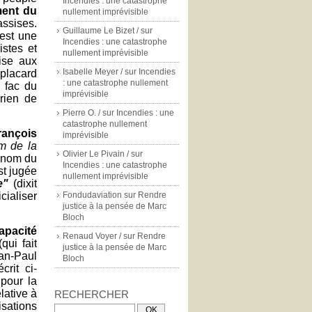
Incendies : une catastrophe
ent du
nullement imprévisible
assises.
Guillaume Le Bizet /
sur
'est une
Incendies : une catastrophe
istes et
nullement imprévisible
ise aux
Isabelle Meyer /
sur
Incendies
 placard
: une catastrophe nullement
a fac du
imprévisible
 rien de
Pierre O. /
sur
Incendies : une
catastrophe nullement
ançois
imprévisible
m de la
Olivier Le Pivain /
sur
 nom du
Incendies : une catastrophe
st jugée
nullement imprévisible
e"
(dixit
icialiser
Fondudaviation
sur
Rendre
justice à la pensée de Marc
Bloch
apacité
Renaud Voyer /
sur
Rendre
qui fait
justice à la pensée de Marc
ean-Paul
Bloch
crit ci-
 pour la
lative à
RECHERCHER
isations