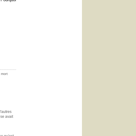
 mort
d'autres
ise avait