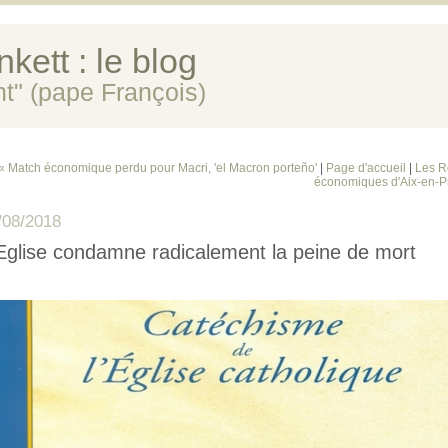
kett : le blog
ent" (pape François)
« Match économique perdu pour Macri, 'el Macron porteño'
|
Page d'accueil
|
Les R
économiques d'Aix-en-P
/08/2018
Eglise condamne radicalement la peine de mort