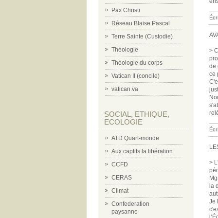
ens
__
Pax Christi
Écr
Réseau Blaise Pascal
AV
Terre Sainte (Custodie)
Théologie
> C
pro
Théologie du corps
de 
ce 
Vatican II (concile)
C'e
vatican.va
just
Nou
s'a
rel
SOCIAL, ETHIQUE,
__
ECOLOGIE
Écr
ATD Quart-monde
LE
Aux captifs la libération
> L
CCFD
péd
CERAS
Mgr
la 
Climat
aut
Je 
Confederation
c'e
paysanne
l’É