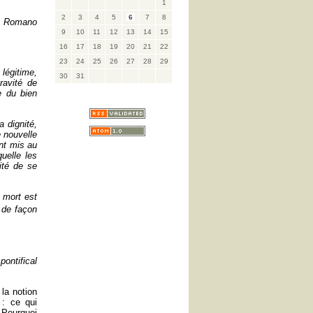
1
2
3
4
5
6
7
8
re Romano
9
10
11
12
13
14
15
16
17
18
19
20
21
22
23
24
25
26
27
28
29
 légitime,
30
31
ravité de
e du bien
 dignité,
 nouvelle
nt mis au
uelle les
lité de se
 mort est
e de façon
pontifical
 la notion
: ce qui
 Pourquoi