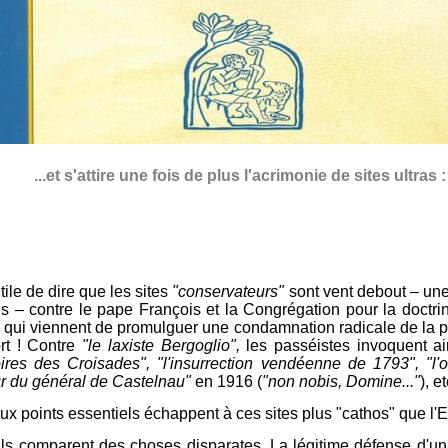
...et s'attire une fois de plus l'acrimonie de sites ultras :
tile de dire que les sites
"conservateurs"
sont vent debout – une
us – contre le pape François et la Congrégation pour la doctri
i, qui viennent de promulguer une condamnation radicale de la 
rt ! Contre
"le laxiste Bergoglio",
les passéistes invoquent a
oires des Croisades", "l'insurrection vendéenne de 1793", "l'
ur du général de Castelnau"
en 1916 (
"non nobis, Domine..."
), et
x points essentiels échappent à ces sites plus "cathos" que l'Eg
 Ils comparent des choses disparates. La légitime défense d'u