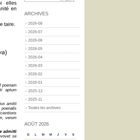
i elles
anité en
ARCHIVES
2026-08
 taire.
2026-07
2026-06
2026-05
va
)
2026-04
2026-03
2026-02
2026-01
ad poenam
ati aptum
2025-12
2025-11
ius amitti
Toutes les archives
 poenalis
ientioris
em, verum
AOÛT 2026
e admitti
D
L
M
M
J
V
S
evovet se