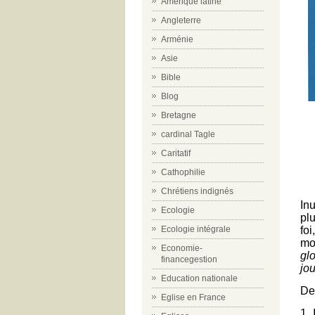
Amérique latine
Angleterre
Arménie
Asie
Bible
Blog
Bretagne
cardinal Tagle
Caritatif
Cathophilie
Chrétiens indignés
Inu
Ecologie
pl
fo
Ecologie intégrale
mo
Economie-
gl
financegestion
jo
Education nationale
Deu
Eglise en France
1.