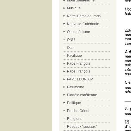
Mont Saint-Michel
eid
Musique
Hoc
hab
Notre-Dame de Paris
Nouvelle-Calédonie
226
Oecuménisme
apr
cer
ONU
co
Otan
Auj
Pacifique
mêm
com
Pape François
poi
cit
Pape François
repe
PAPE LÉON XIV
C’e
Patrimoine
une
dét
Planète chrétienne
___
Politique
[1]
F
Proche-Orient
pou
Religions
[2]
d'h
Réseaux "sociaux"
amo