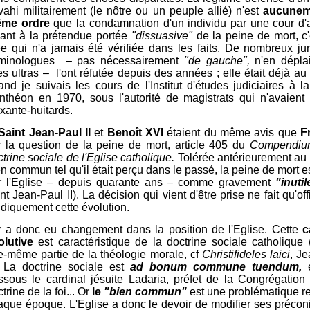
vahi militairement (le nôtre ou un peuple allié) n'est
aucunem
me ordre
que la condamnation d'un individu par une cour d'
ant à la prétendue portée
"dissuasive"
de la peine de mort, c
ée qui n'a jamais été vérifiée dans les faits. De nombreux jur
iminologues – pas nécessairement
"de gauche",
n'en dépla
es ultras – l'ont réfutée depuis des années ; elle était déjà au
and je suivais les cours de l'Institut d'études judiciaires à l
nthéon en 1970, sous l'autorité de magistrats qui n'avaient
xante-huitards.
Saint Jean-Paul II
et
Benoît XVI
étaient du même avis que
Fr
r la question de la peine de mort, article 405 du
Compendiu
trine sociale de l'Eglise catholique.
Tolérée antérieurement au
n commun tel qu'il était perçu dans le passé, la peine de mort e
r l'Eglise – depuis quarante ans – comme gravement
"inutil
nt Jean-Paul II). La décision qui vient d'être prise ne fait qu'off
idiquement cette évolution.
 y a donc eu changement dans la position de l'Eglise. Cette
c
olutive
est caractéristique de la doctrine sociale catholique (
le-même partie de la théologie morale, cf
Christifideles laici
, J
). La doctrine sociale est
ad bonum commune tuendum,
é
ssous le cardinal jésuite Ladaria, préfet de la Congrégation
trine de la foi... Or
le
"bien commun"
est une problématique re
aque époque. L'Eglise a donc le devoir de modifier ses précon