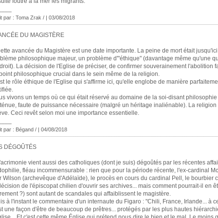
uite foutre à la mer les migrants.
____
it par : Toma Zrak / | 03/08/2018
ANCÉE DU MAGISTÈRE
ette avancée du Magistère est une date importante. La peine de mort était jusqu'ici
blème philosophique majeur, un problème d'"éthique" (davantage même qu'une q
droit). La décision de l'Eglise de préciser, de confirmer souverainement l'abolition fa
point philosophique crucial dans le sein même de la religion.
st le rôle éthique de l'Eglise qui s'affirme ici, qu'elle englobe de manière parfaiteme
ifiée.
s vivons un temps où ce qui était réservé au domaine de la soi-disant philosophie
tténue, faute de puissance nécessaire (malgré un héritage inaliénable). La religion
ève. Ceci revêt selon moi une importance essentielle.
____
it par : Bégand / | 04/08/2018
S DÉGOÛTÉS
'acrimonie vient aussi des catholiques (dont je suis) dégoûtés par les récentes affa
ophilie, fléau incommensurable : rien que pour la période récente, l'ex-cardinal Mc
 Wilson (archevêque d'Adélaïde), le procès en cours du cardinal Pell, le bourbier ch
décision de l'épiscopat chilien d'ouvrir ses archives... mais comment pourrait-il en ê
rement ?) sont autant de scandales qui affaiblissent le magistère.
lis à l'instant le commentaire d'un internaute du Figaro : "Chili, France, Irlande... à 
st une façon d'être de beaucoup de prêtres... protégés par les plus hautes hiérarch
glise... Et c'est cette même Église qui prétend nous dire le bien et le mal. Le moins q