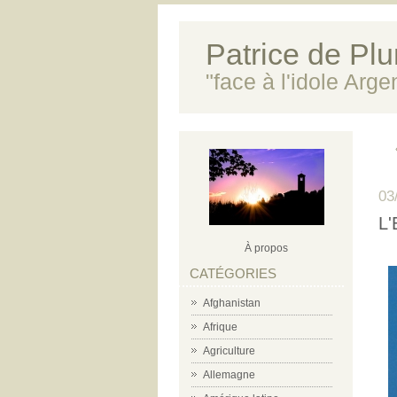
Patrice de Plun
"face à l'idole Arg
03
L'
À propos
CATÉGORIES
Afghanistan
Afrique
Agriculture
Allemagne