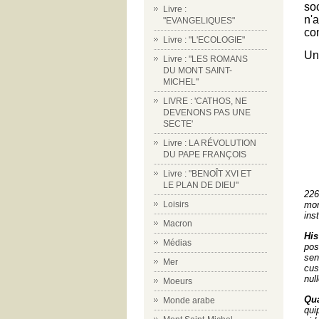
so
Livre :
n'
"EVANGELIQUES"
con
Livre : "L'ECOLOGIE"
Un
Livre : "LES ROMANS
DU MONT SAINT-
MICHEL"
LIVRE : 'CATHOS, NE
DEVENONS PAS UNE
SECTE'
Livre : LA RÉVOLUTION
DU PAPE FRANÇOIS
Livre : "BENOÎT XVI ET
LE PLAN DE DIEU"
226
mor
Loisirs
ins
Macron
Hi
Médias
pos
sen
Mer
cus
nul
Moeurs
Qua
Monde arabe
qui