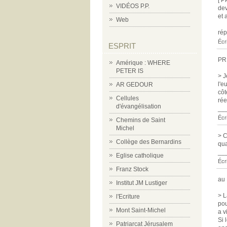
[ P
VIDÉOS P.P.
dev
et 
Web
ré
Écr
ESPRIT
PR
Amérique : WHERE
PETER IS
> J
l'e
AR GEDOUR
côt
Cellules
rée
d'évangélisation
__
Écr
Chemins de Saint
Michel
> C
Collège des Bernardins
qua
__
Eglise catholique
Écr
Franz Stock
au 
Institut JM Lustiger
> L
l'Ecriture
pou
Mont Saint-Michel
a v
Si 
Patriarcat Jérusalem