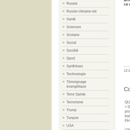
Russie
ce 
Russie-Ukraine-etc
Santé
Sciences
Scolaire
Social
Société
Sport
Synthèses
12:2
Technologie
Témoignage
évangélique
C
Terre Sainte
Terrorisme
QU
> D
Trump
pro
tra
Turquie
PH
USA