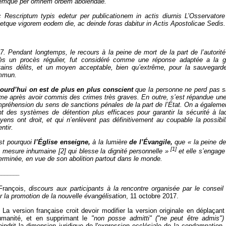
emque per omnem orbem abolendae.
 Rescriptum typis edetur per publicationem in actis diurnis L’Osservato
etque vigorem eodem die, ac deinde foras dabitur in Actis Apostolicae Sedis.
7. Pendant longtemps, le recours à la peine de mort de la part de l’autorité
ès un procès régulier, fut considéré comme une réponse adaptée a la g
tains délits, et un moyen acceptable, bien qu’extrême, pour la sauvegard
mmun.
ourd’hui on est de plus en plus conscient
que la personne ne perd pas sa
e après avoir commis des crimes très graves. En outre, s’est répandue une
préhension du sens de sanctions pénales de la part de l’État. On a égaleme
nt des systèmes de détention plus efficaces pour garantir la sécurité à laq
oyens ont droit, et qui n’enlèvent pas définitivement au coupable la possibi
ntir.
st pourquoi
l’Église enseigne,
à la lumière
de l’Évangile,
que « la peine de
[1]
 mesure inhumaine [2] qui blesse la dignité personnelle »
et elle s’engag
erminée, en vue de son abolition partout dans le monde.
_______
rançois,
discours aux participants à la rencontre organisée par le conseil 
r la promotion de la nouvelle évangélisation
, 11 octobre 2017.
 La version française croit devoir modifier la version originale en déplaçant
umanité, et en supprimant le
"non posse admitti" ("ne peut être admis")
indrit la dimension juridique de l'expression ecclésiale de la condamnation.