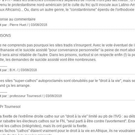
P à PH - Mais les branches chrétiennes séparées de Rome n'ont pas fait mieux : cf 
enu le protestantisme nord-américain (et le culte du fric qu'il inocule aux Latino-A
aux Africains)... Ou, dans un autre genre, le "constantinisme" éperdu de l'orthodoxie r
ponse au commentaire
it par : Pierre Huet / | 03/08/2018
ISONS
e ne comprends pas pourquoi les sites tradis s'insurgent. Avec le vote éventuel de la
uthanasie et le suicide assisté "pour convenance personnelle" la peine de mort abol
é sera ainsi rétablie de l'autre. Dans les prisons, surtout si on respecte enfin (!) la p
lle, les demandes de suicide assisté vont être nombreuses.
____
it par : B.H. / | 03/08/2018
es sites "super-cathos" autoproclamés sont obnubilés par le "droit à la vie", mais 
nd ça les arrange.
____
it par : professeur Tournesol / | 03/08/2018
Pr Tournesol
a fixette de l'extrême droite catho sur un "droit à la vie" limité au pb de l'IVG : au déb
r rabattre les électeurs cathos sur le FN, "seul parti à être contre l'avortement". Ens
iré les cathos (intégristes), mais ils ont gardé la fixette.
les fachos "cathos" étaient vraiment pour le droit à la vie en Afrique, ils ne voudraie