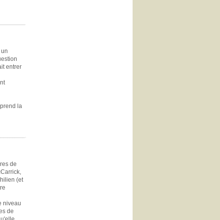
 un
uestion
it entrer
nt
 prend la
ires de
Carrick,
ilien (et
tre
ce niveau
ies de
u'elle