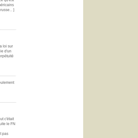
ce qu'est
méricains
usse... ]
 loi sur
ie d'un
erpétuité
seulement
ut c'était
uite le FN
nt pas