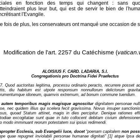
ciales en fonction des temps qui changent : sans quo
atteindraient plus leur but, qui est de servir le bien de l'hum
crétisant l'Evangile.
e fois de plus, les conservateurs ont manqué une occasion de se
Modification de l'art. 2257 du Catéchisme (
vatican.
ALOISIUS F. CARD. LADARIA, S.I.
Congregationis pro Doctrina Fidei Praefectus
7. Quod auctoritas legitima, processu ordinario peracto, recurrere posset 
tis, diu habitum est utpote responsum nonnullorum delictorum gravit
trumentumque idoneum, quamvis extremum, ad bonum commune tuendum.
s autem temporibus magis magisque agnoscitur
dignitatem personae null
se, nec quidem illius qui scelera fecit gravissima. Novus insuper sanctionis
sus, quoad Statum attinet, magis in dies percipitur. Denique rationes effic
todiae excogitatae sunt quae in tuto collocent debitam civium defension
lo modo imminuant reorum potestatem sui ipsius redimendi.
propter Ecclesia, sub Evangelii luce, docet
“poenam capitalem
non poss
ppe quae repugnet inviolabili personae humanae dignitati” [1] atque Ipsa d