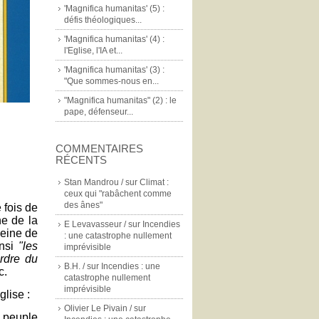
'Magnifica humanitas' (5) :
défis théologiques...
'Magnifica humanitas' (4) :
l'Eglise, l'IA et...
'Magnifica humanitas' (3) :
"Que sommes-nous en...
"Magnifica humanitas" (2) : le
pape, défenseur...
COMMENTAIRES
RÉCENTS
Stan Mandrou /
sur
Climat :
ceux qui "rabâchent comme
des ânes"
 fois de
ne de la
E Levavasseur /
sur
Incendies
peine de
: une catastrophe nullement
insi
"les
imprévisible
ordre du
B.H. /
sur
Incendies : une
c.
catastrophe nullement
imprévisible
lise :
Olivier Le Pivain /
sur
n peuple