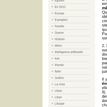
Eglises
en
En 2012
mê
Qu
Europe
id
Evangiles
cr
sit
Famille
qu
Guerre
Pa
soi
Histoire
2.
Idées
su
Intelligence artificielle
doc
bie
Iran
pa
Irlande
sai
jur
Italie
Justice
Il
év
La crise
el
Liban
II
de
Libye
doc
Liturgie
ch