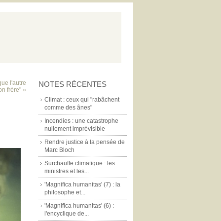
ue l'autre
NOTES RÉCENTES
n frère" »
Climat : ceux qui "rabâchent
comme des ânes"
Incendies : une catastrophe
nullement imprévisible
Rendre justice à la pensée de
Marc Bloch
Surchauffe climatique : les
ministres et les...
'Magnifica humanitas' (7) : la
philosophe et...
'Magnifica humanitas' (6) :
l'encyclique de...