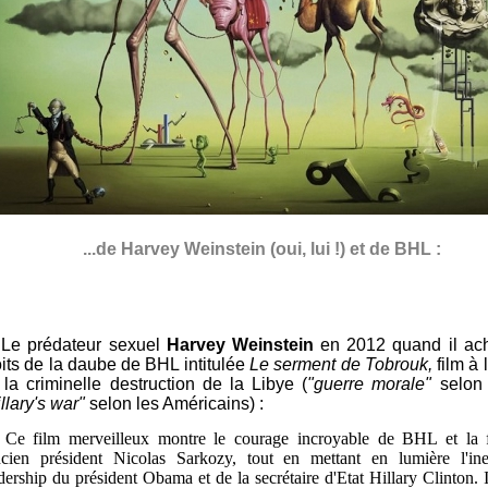
...de Harvey Weinstein (oui, lui !) et de BHL :
Le prédateur sexuel
Harvey Weinstein
en 2012 quand il ach
oits de la daube de BHL intitulée
Le serment de Tobrouk,
film à 
 la criminelle destruction de la Libye (
"guerre morale"
selon
llary's war"
selon les Américains) :
 Ce film merveilleux montre le courage incroyable de BHL et la 
ncien président Nicolas Sarkozy, tout en mettant en lumière l'ine
dership du président Obama et de la secrétaire d'Etat Hillary Clinton. 