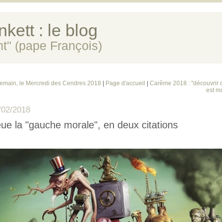
kett : le blog
ent" (pape François)
emain, le Mercredi des Cendres 2018
|
Page d'accueil
|
Carême 2018 : "découvrir q
est mo
/02/2018
ue la "gauche morale", en deux citations