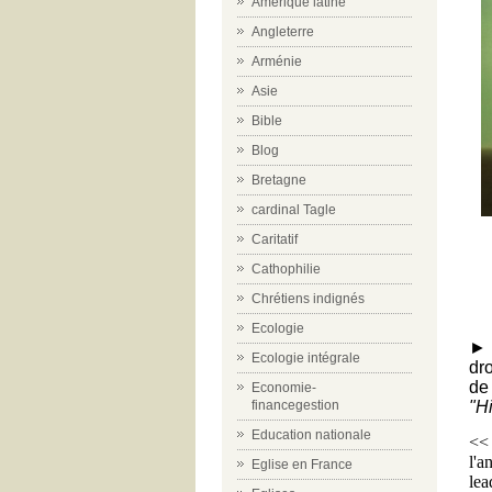
Amérique latine
Angleterre
Arménie
Asie
Bible
Blog
Bretagne
cardinal Tagle
Caritatif
Cathophilie
Chrétiens indignés
Ecologie
► 
Ecologie intégrale
dr
de
Economie-
"Hi
financegestion
Education nationale
<<
l'a
Eglise en France
lea