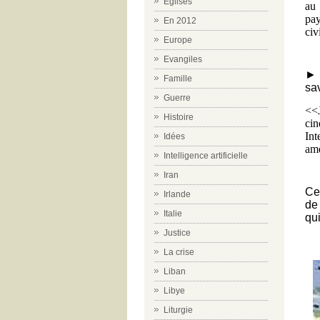
Eglises
au 
pay
En 2012
civ
Europe
Evangiles
► 
Famille
sav
Guerre
<<
Histoire
ci
Int
Idées
amé
Intelligence artificielle
Iran
Ce
Irlande
d
Italie
qui
Justice
La crise
Liban
Libye
Liturgie