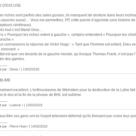
S D'EXCUSE
es riches sont parfois des sales gosses, ils manquent de droiture dans leurs inclin
s pauvres aussi)… Vous me permettrez, PP, cette parole d’agoniste (une histoire de
epteurs cérébraux).
ès tout c’est Mardi-Gras…
s « Pourquoi les riches votent à gauche », certains entendent « Pourquoi les chiot
roche ».
s connaissons la réponse de Victor Hugo : « Tant que l'homme est enfant, Dieu veu
t innocent. »
fait est que ces tenants de la gauche morale, qu’évoque Thomas Frank, n’ont pas 
tre des gamins.
____
it par : Denis / | 13/02/2018
BLIME
raiment excellent. L'enthousiasme de Weinstein pour la destruction de la Lybie fait 
s le dos et la fin de la phrase de BHL est sublime.
____
it par : Ludovic / | 13/02/2018
eut-être ces gens ont-ils l'esprit tellement déformé qu'ils finissent par croire leur p
____
it par : Pierre Huet / | 14/02/2018