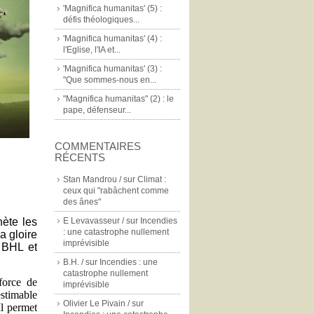
'Magnifica humanitas' (5) :
défis théologiques...
'Magnifica humanitas' (4) :
l'Eglise, l'IA et...
'Magnifica humanitas' (3) :
"Que sommes-nous en...
"Magnifica humanitas" (2) : le
pape, défenseur...
COMMENTAIRES
RÉCENTS
Stan Mandrou /
sur
Climat :
ceux qui "rabâchent comme
des ânes"
ète les
E Levavasseur /
sur
Incendies
: une catastrophe nullement
la gloire
imprévisible
 BHL et
B.H. /
sur
Incendies : une
catastrophe nullement
force de
imprévisible
stimable
Olivier Le Pivain /
sur
Il permet