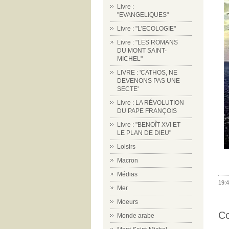
Livre :
"EVANGELIQUES"
Livre : "L'ECOLOGIE"
Livre : "LES ROMANS
DU MONT SAINT-
MICHEL"
LIVRE : 'CATHOS, NE
DEVENONS PAS UNE
SECTE'
Livre : LA RÉVOLUTION
DU PAPE FRANÇOIS
Livre : "BENOÎT XVI ET
LE PLAN DE DIEU"
Loisirs
Macron
Médias
19:4
Mer
Moeurs
C
Monde arabe