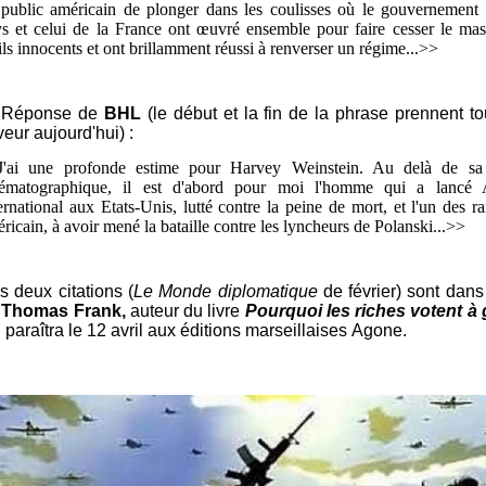
public américain de plonger dans les coulisses où le gouvernement 
s et celui de la France ont œuvré ensemble pour faire cesser le mas
ils innocents et ont brillamment réussi à renverser un régime...>>
Réponse de
BHL
(le début et la fin de la phrase prennent to
eur aujourd'hui) :
J'ai une profonde estime pour Harvey Weinstein. Au delà de sa 
nématographique, il est d'abord pour moi l'homme qui a lancé
ernational aux Etats-Unis, lutté contre la peine de mort, et l'un des ra
ricain, à avoir mené la bataille contre les lyncheurs de Polanski...>>
s deux citations
(
Le Monde diplomatique
de février)
sont dans 
e
Thomas Frank,
auteur du livre
Pourquoi les riches votent à
 paraîtra le 12 avril aux éditions marseillaises Agone.