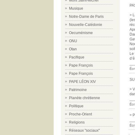
Mont Saint-Michel
PA
Musique
> L
Notre-Dame de Paris
(le
réc
Nouvelle-Calédonie
Apr
Oecuménisme
Dan
Gav
ONU
Nou
soi
Otan
Le 
Pacifique
d’ê
__
Pape François
Écr
Pape François
SU
PAPE LÉON XIV
> V
Patrimoine
dan
Planète chrétienne
__
Écr
Politique
Proche-Orient
> P
__
Religions
Écr
Réseaux "sociaux"