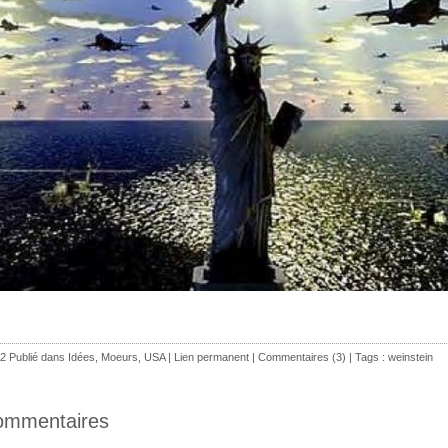
2 Publié dans
Idées
,
Moeurs
,
USA
|
Lien permanent
|
Commentaires (3)
| Tags :
weinstein
ommentaires