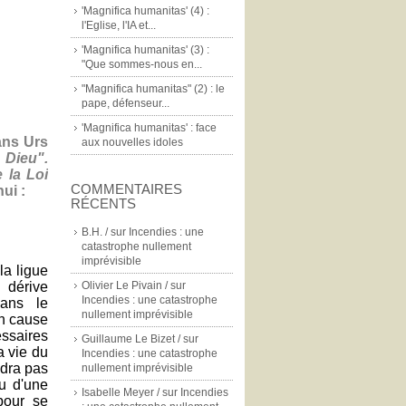
'Magnifica humanitas' (4) :
l'Eglise, l'IA et...
'Magnifica humanitas' (3) :
"Que sommes-nous en...
"Magnifica humanitas" (2) : le
pape, défenseur...
'Magnifica humanitas' : face
ans Urs
aux nouvelles idoles
à Dieu".
 la Loi
COMMENTAIRES
ui :
RÉCENTS
B.H. /
sur
Incendies : une
catastrophe nullement
imprévisible
la ligue
e dérive
Olivier Le Pivain /
sur
Incendies : une catastrophe
dans le
nullement imprévisible
en cause
essaires
Guillaume Le Bizet /
sur
a vie du
Incendies : une catastrophe
ndra pas
nullement imprévisible
eu d'une
Isabelle Meyer /
sur
Incendies
pour se