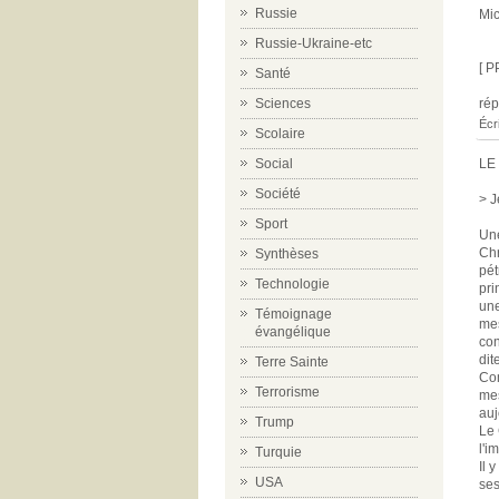
Russie
Mic
Russie-Ukraine-etc
[ P
Santé
ré
Sciences
Écr
Scolaire
LE
Social
Société
> J
Sport
Une
Chr
Synthèses
pét
Technologie
pri
une
Témoignage
mes
évangélique
con
dit
Terre Sainte
Com
Terrorisme
mes
auj
Trump
Le 
l'i
Turquie
Il 
USA
ses