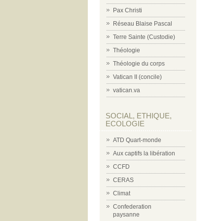
Pax Christi
Réseau Blaise Pascal
Terre Sainte (Custodie)
Théologie
Théologie du corps
Vatican II (concile)
vatican.va
SOCIAL, ETHIQUE,
ECOLOGIE
ATD Quart-monde
Aux captifs la libération
CCFD
CERAS
Climat
Confederation
paysanne