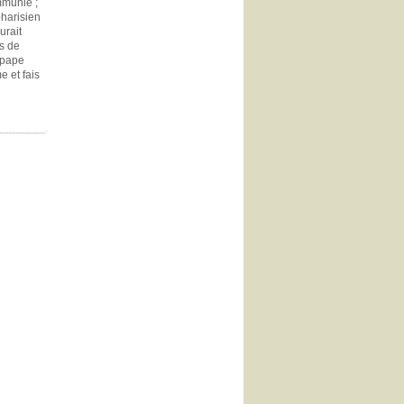
mmunié ;
pharisien
urait
is de
u pape
e et fais