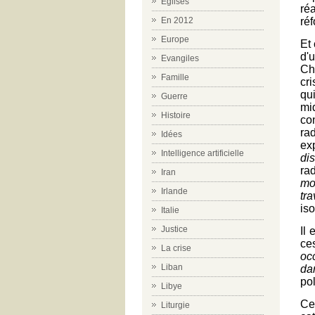
Eglises
ré
réf
En 2012
Europe
Et 
d'
Evangiles
Ch
Famille
cr
qu
Guerre
mi
Histoire
con
ra
Idées
ex
Intelligence artificielle
di
ra
Iran
mo
Irlande
tra
iso
Italie
Justice
Il 
ce
La crise
oc
Liban
dan
pol
Libye
Ce
Liturgie