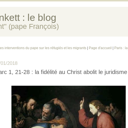
kett : le blog
ent" (pape François)
es interventions du pape sur les réfugiés et les migrants
|
Page d'accueil
|
Paris : l
/01/2018
rc 1, 21-28 : la fidélité au Christ abolit le juridisme