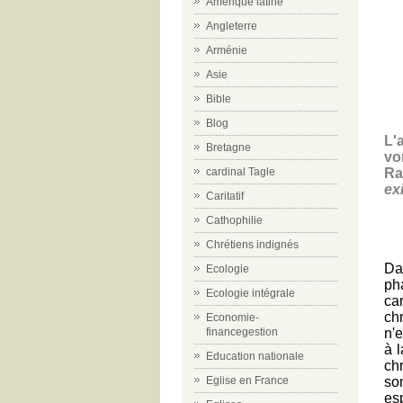
Amérique latine
Angleterre
Arménie
Asie
Bible
Blog
L'
Bretagne
vo
Ra
cardinal Tagle
ex
Caritatif
Cathophilie
Chrétiens indignés
Da
Ecologie
ph
Ecologie intégrale
ca
ch
Economie-
n'e
financegestion
à l
Education nationale
ch
so
Eglise en France
es