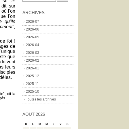
es sur
le
 dit sur
 où l'on
ARCHIVES
ue l'on
e qu'ils
2026-07
mment",
2026-06
2026-05
de foi !
2026-04
ages de
l'unique
2026-03
iste que
2026-02
doivent
as leurs
2026-01
isciples
2025-12
dèles.
2025-11
2025-10
", dit la
gés.
Toutes les archives
AOÛT 2026
D
L
M
M
J
V
S