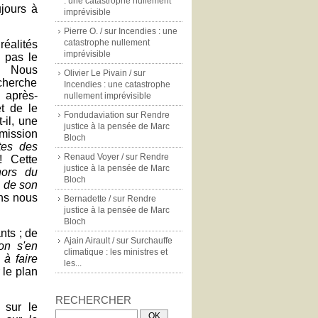
: une catastrophe nullement
ujours à
imprévisible
Pierre O. /
sur
Incendies : une
catastrophe nullement
réalités
imprévisible
 pas le
... Nous
Olivier Le Pivain /
sur
echerche
Incendies : une catastrophe
 après-
nullement imprévisible
t de le
Fondudaviation
sur
Rendre
-il, une
justice à la pensée de Marc
mission
Bloch
tes des
Renaud Voyer /
sur
Rendre
! Cette
justice à la pensée de Marc
hors du
Bloch
, de son
ans nous
Bernadette /
sur
Rendre
justice à la pensée de Marc
Bloch
nts ; de
Ajain Airault /
sur
Surchauffe
on s'en
climatique : les ministres et
à faire
les...
 le plan
RECHERCHER
s sur le