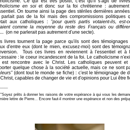
tholicisme. Ce qui est très positif, c'est qu'il s'agit de livr
tholicisme en soi
et donc sur la foi chrétienne : autrement
ssentiel. O
n tourne ainsi la page des stériles dernières années
 parlait pas de la foi mais des compromissions politiques q
êtait aux catholiques :
"pour quels partis votaient-ils, est-c
taient comme la moyenne du reste des Français ou différe
... (on ne parlerait pas autrement d'une secte).
s livres tournent la page parce qu'ils sont des témoignages 
ux d'entre eux (dont le mien, excusez-moi) sont des témoign
nversion. Tous ces livres en reviennent à l'essentiel et à 
essaire : le coeur incandescent de la foi. L
e catholicisme n'ex
il est rencontre avec le Christ. L
es catholiques peuvent et 
porter quelque chose à la société actuelle, mais ce ne sont p
aleurs"
(dont tout le monde se fiche) : c'est le témoignage de d
Christ, capables de changer de vie et d'opinions pour Lui être fi
_____
 "Soyez prêts à donner les raisons de votre espérance à qui vous les demande
mière lettre de Pierre... Encore faut-il montrer une espérance et non des préju