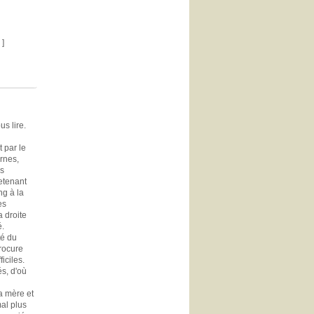
 ]
s lire.
 par le
rnes,
es
retenant
ng à la
es
 droite
é.
té du
rocure
iciles.
s, d'où
Sa mère et
al plus