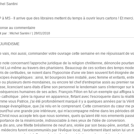
hel Santini
P à MS - Il arrive que des libraires mettent du temps à ouvrir leurs cartons ! Et merci.
ponse au commentaire
it par : Michel Santini / | 28/01/2018
 JURIDISME
e vais, moi aussi, commander votre ouvrage cette semaine en me réjouissant de vou
 note concernant l'approche juridique de la religion chrétienne, dénoncée pourtant
ist Lui-même au travers des pharisiens. Beaucoup de ces scribes des temps mode
ris de certitudes, se noient dans l'hypocrisie d'une vie bien souvent fort éloignée d
ncipes évangéliques : ainsi, tel bourgeois bien installé, avec femme et enfants, ent
 ou plusieurs demi-mondaines, ou encore tel chef d'entreprise assis au premier ra
se, licenciant sans états d'âme son personnel le lendemain sans s'interroger sur l
séquences humaines de ses actes. François Fillon en fut un exemple qui affligea la
e catholique : père la rigueur en apparence, flirtant avec l'escroquerie dans la réalit
me vous Patrice, j'ai été profondément marqué il y a quelques années par la Véri
sage évangélique, que j'ai relu en le comprenant. Cette conversion du cœur me p
ourd'hui une grande joie intérieure, qui m'accompagne même dans les périodes diff
Christ nous accepte tels que nous sommes, quels qu'aient été nos errements passé
mportance de la miséricorde, indissociable à mes yeux de l'idée de conversion.
y a dix ans, une fillette brésilienne de neuf ans, violée par son beau-père, avortait. 
 médecins furent excommuniés par l'évêque local, l'avortement étant selon lui un m