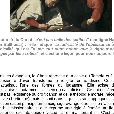
autorité du Christ
"n'est pas celle des scribes"
(souligne H
n Balthasar) : elle indique
"la radicalité de l'obéissance 
dicalité qui est
"d'une tout autre nature que la rigueur de
igée par les scribes",
et c'est une leçon pour nous aujourd'h
ns les évangiles, le Christ reproche à la caste du Temple et à 
arisienne d'avoir transformé la religion en juridisme. Cett
ractérisait l'une des formes du judaïsme. Elle existe 
ristianisme, notamment au sein du catholicisme. Ce qui est là 
st pas l'existence du droit canon et de la théologie morale (néc
a vie chrétienne), mais l'esprit dans lequel ils sont appliqués. L
rétien est en principe un témoignage évangélique ; elle n'attei
n but
missionnaire
si elle exprime une rigidité fermée, au li
pérance eschatologique vécue ici et maintenant
. C'est 
[*]