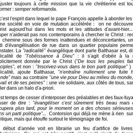
ajuster toujours à cette mission que la vie chrétienne est to
ormer :
semper reformanda
.
c'est l'esprit dans lequel le pape François appelle à aborder les 
une société en voie de mutation accélérée : on ne découvre
rist aujourd'hui dans les mots et les attitudes d'avant-hier
isper n'aiderait pas nos contemporains à chercher le Christ : r
i chemine sous des formes inattendues et déconcertantes, un
di d'évangélisation de rue dans un quartier populaire perme
stater. L
a
"radicalité"
évangélique dont parle Balthasar est, dit
dicalité de
"l'obéissance à Dieu"
: il s'agit d'obéir à la 
plicitement donnée par le Christ (
"De tous les peuples fai
sciples",
et non :
"Inscrivez-vous dans le bon parti politique"
) 
dicalité, ajoute Balthasar,
"n'entraîne nullement une fuite 
nde"
mais au contraire
"une vie pour Dieu au milieu du monde
vail et de ses peines"
: une vie solidaire, aux côtés de tous, s
ler dans un halo d'a-priori.
est temps de cesser d'interposer des préalables et des faux-fuya
sser de dire :
"évangéliser c'est sûrement très beau mais 
cupera plus tard, pour le moment on a des choses sérieuses 
s un parti politique"...
Contorsion qui déjà ne mène à rien sur
itique, mais qui étouffe surtout le témoignage de foi.
 début d'année voit en librairie un feu d'artifice de livre