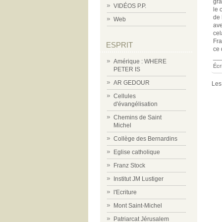
gra
VIDÉOS P.P.
le 
de 
Web
ave
cel
Fra
ESPRIT
ce 
__
Amérique : WHERE
Écr
PETER IS
AR GEDOUR
Les
Cellules
d'évangélisation
Chemins de Saint
Michel
Collège des Bernardins
Eglise catholique
Franz Stock
Institut JM Lustiger
l'Ecriture
Mont Saint-Michel
Patriarcat Jérusalem