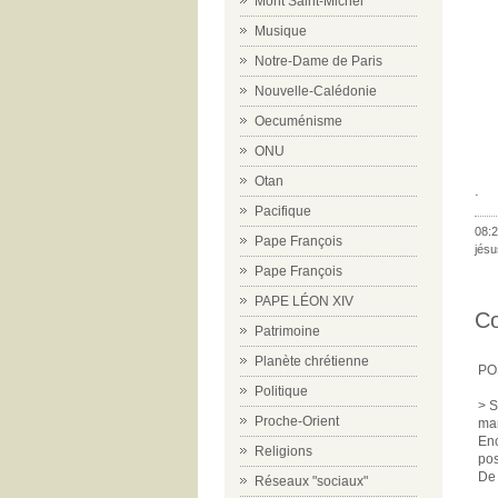
Mont Saint-Michel
Musique
Notre-Dame de Paris
Nouvelle-Calédonie
Oecuménisme
ONU
Otan
.
Pacifique
08:2
Pape François
jésu
Pape François
PAPE LÉON XIV
C
Patrimoine
Planète chrétienne
PO
Politique
> S
Proche-Orient
mar
Enc
Religions
pos
De 
Réseaux "sociaux"