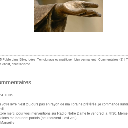
5 Publié dans
Bible
,
Idées
,
Témoignage évangélique
|
Lien permanent
|
Commentaires (2)
| T
s christ
,
christianisme
ommentaires
SITIONS
i votre livre n'est toujours pas en rayon de ma librairie préférée, je commande lund
di.
ore merci pour vos interventions sur Radio Notre Dame le vendredi à 7h30. Même 
itions me heurtent parfois (peu souvent il est vrai).
Marseille