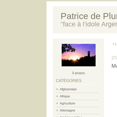
Patrice de Plun
"face à l'idole Arg
« L
27
Ma
À propos
CATÉGORIES
Afghanistan
Afrique
Agriculture
Allemagne