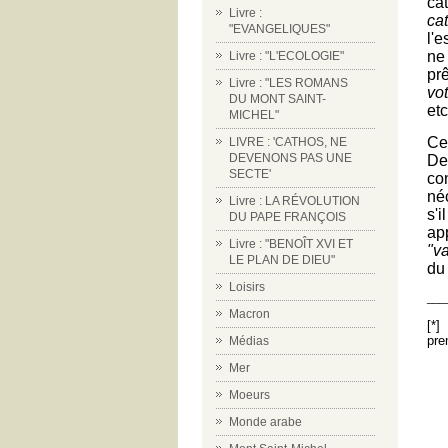
ca
Livre :
ca
"EVANGELIQUES"
l'e
ne
Livre : "L'ECOLOGIE"
pr
Livre : "LES ROMANS
vo
DU MONT SAINT-
etc
MICHEL"
Ce
LIVRE : 'CATHOS, NE
DEVENONS PAS UNE
De
SECTE'
co
néc
Livre : LA RÉVOLUTION
s'
DU PAPE FRANÇOIS
ap
Livre : "BENOÎT XVI ET
"v
LE PLAN DE DIEU"
du 
Loisirs
___
Macron
[*]
pre
Médias
Mer
Moeurs
Monde arabe