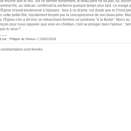
ve encore que le viol. Sur ce dernier fondement, le beau-père ne fut pas, lui, exco
cardinal Re, au Vatican, confirmait la sentence quelque temps plus tard. Le visage 
l'Église m'avait bouleversé à l'époque : face à ce drame, nul doute que le Christ ple
c cette petite fille, injustement broyée par la concupiscence de son beau-père. Ma
a, l'Église n'en a dit mot, se retranchant derrière un juridisme "à la Burke". Merci a
nçois pour nous rappeler que vivre en chrétien, c'est se plonger dans l'amour : "aim
que tu veux !".
____
it par : Philippe de Visieux / | 29/01/2018
 commentaires sont fermés.