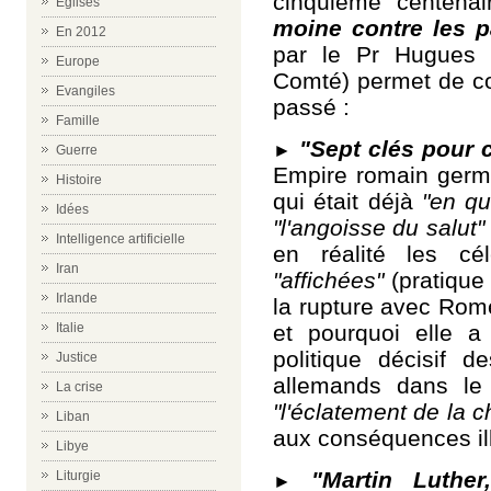
cinquième centena
Eglises
moine contre les 
En 2012
par le Pr Hugues 
Europe
Comté) permet de co
Evangiles
passé :
Famille
"Sept clés pour
►
Guerre
Empire romain germa
Histoire
qui était déjà
"en qu
Idées
"l'angoisse du salut"
Intelligence artificielle
en réalité les c
Iran
"affichées"
(pratique 
Irlande
la rupture avec Rome
et pourquoi elle 
Italie
politique décisif 
Justice
allemands dans le
La crise
"l'éclatement de la c
Liban
aux conséquences ill
Libye
"Martin Luther
Liturgie
►