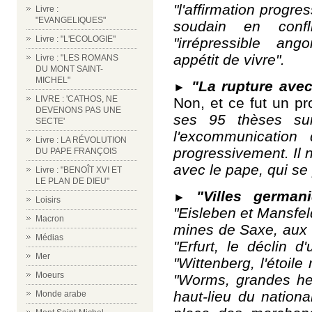
"l'affirmation progr
Livre :
"EVANGELIQUES"
soudain en confli
Livre : "L'ECOLOGIE"
"irrépressible ango
appétit de vivre".
Livre : "LES ROMANS
DU MONT SAINT-
MICHEL"
"La rupture avec
►
LIVRE : 'CATHOS, NE
Non, et ce fut un pr
DEVENONS PAS UNE
ses 95 thèses su
SECTE'
l'excommunication
Livre : LA RÉVOLUTION
progressivement. Il 
DU PAPE FRANÇOIS
avec le pape, qui se
Livre : "BENOÎT XVI ET
LE PLAN DE DIEU"
"Villes germani
►
Loisirs
"Eisleben et Mansfel
Macron
mines de Saxe, aux 
Médias
"Erfurt, le déclin d
Mer
"Wittenberg, l'étoil
Moeurs
"Worms, grandes he
haut-lieu du nation
Monde arabe