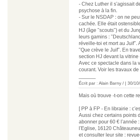
- Chez Luther il s'agissait
psychose à la fin.
- Sur le NSDAP : on ne peut
cachée. Elle était ostensibl
HJ (âge "scouts") et du Jun
leurs gamins : "Deutschla
réveille-toi et mort au Juif"
"Que crève le Juif". En traver
section HJ devant la vitrine 
Avec ce spectacle dans la v
courant. Voir les travaux d
______
Écrit par : Alain Barny / | 30/1
Mais où trouve -t-on cette r
[ PP à FP - En librairie : c'
Aussi chez certains points
abonner pour 60 € l'année :
l'Eglise, 16120 Châteauneu
et consulter leur site : revue