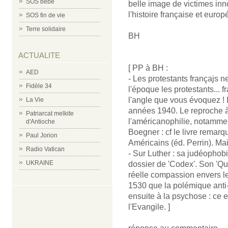
SOS bébé
belle image de victimes inno
l'histoire française et euro
SOS fin de vie
Terre solidaire
BH
ACTUALITE
[ PP à BH :
AED
- Les protestants françajs n
Fidèle 34
l'époque les protestants... f
l'angle que vous évoquez ! Il
La Vie
années 1940. Le reproche à l
Patriarcat melkite
l'américanophilie, notammen
d'Antioche
Boegner : cf le livre remarq
Paul Jorion
Américains (éd. Perrin). Mai
Radio Vatican
- Sur Luther : sa judéophob
UKRAINE
dossier de 'Codex'. Son 'Qu
réelle compassion envers le 
1530 que la polémique anti-
ensuite à la psychose : ce e
l'Evangile. ]