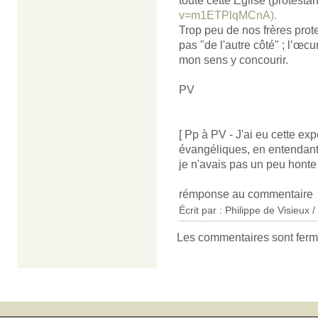
toute cette Église (protestant
v=m1ETPlqMCnA).
Trop peu de nos frères prot
pas "de l'autre côté" ; l’œc
mon sens y concourir.
PV
[ Pp à PV - J'ai eu cette e
évangéliques, en entendan
je n'avais pas un peu honte d
rémponse au commentaire
Écrit par : Philippe de Visieux 
Les commentaires sont ferm