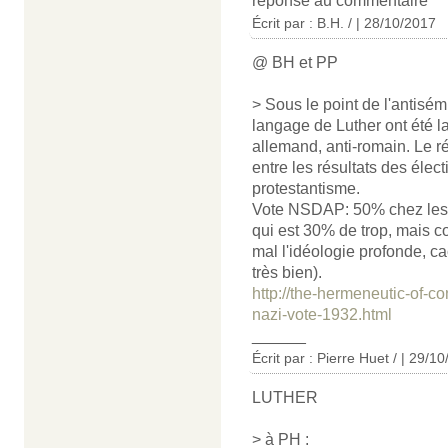
réponse au commentaire
Écrit par : B.H. / | 28/10/2017
@ BH et PP
> Sous le point de l'antisém
langage de Luther ont été la
allemand, anti-romain. Le rés
entre les résultats des élec
protestantisme.
Vote NSDAP: 50% chez les p
qui est 30% de trop, mais c
mal l'idéologie profonde, c
très bien).
http://the-hermeneutic-of-co
nazi-vote-1932.html
______
Écrit par : Pierre Huet / | 29/1
LUTHER
> à PH :