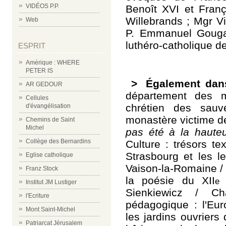
VIDÉOS P.P.
Benoît XVI et Franç
Willebrands ; Mgr V
Web
P. Emmanuel Gougaud
luthéro-catholique d
ESPRIT
Amérique : WHERE
PETER IS
>
Également dan
AR GEDOUR
département des 
Cellules
chrétien des sau
d'évangélisation
monastère victime d
Chemins de Saint
Michel
pas été à la hauteu
Collège des Bernardins
Culture : trésors te
Strasbourg et les le
Eglise catholique
Vaison-la-Romaine / 
Franz Stock
la poésie du XII
e
Institut JM Lustiger
Sienkiewicz / C
l'Ecriture
pédagogique : l'Eur
Mont Saint-Michel
les jardins ouvriers
Patriarcat Jérusalem