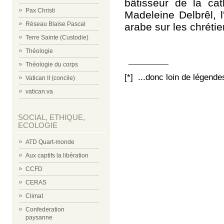
bâtisseur de la cat
Pax Christi
Madeleine Delbrêl, l
Réseau Blaise Pascal
arabe sur les chrétie
Terre Sainte (Custodie)
Théologie
__________
Théologie du corps
[*] ...donc loin de légen
Vatican II (concile)
vatican.va
SOCIAL, ETHIQUE,
ECOLOGIE
ATD Quart-monde
Aux captifs la libération
CCFD
CERAS
Climat
Confederation
paysanne