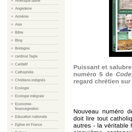
Amérique latine
Angleterre
Arménie
Asie
Bible
Blog
Bretagne
cardinal Tagle
Caritatif
Puissant et salubre
Cathophilie
numéro 5 de
Code
regard chrétien sur l
Chrétiens indignés
Ecologie
Ecologie intégrale
Economie-
financegestion
Nouveau numéro 
Education nationale
doit lire tout catho
autres - la véritable
Eglise en France