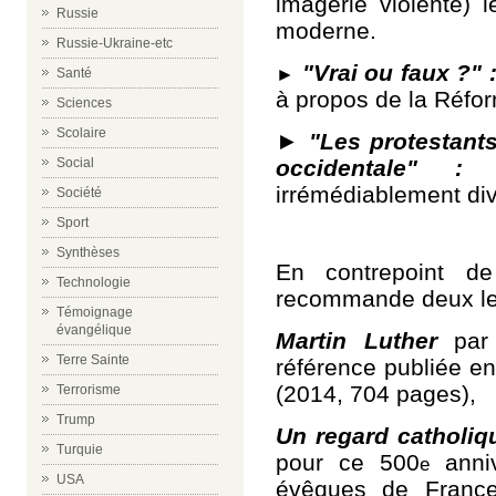
imagerie violente) 
Russie
moderne.
Russie-Ukraine-etc
"Vrai ou faux ?" 
►
Santé
à propos de la Réfo
Sciences
Scolaire
►
"Les protestants
occidentale" :
c
Social
irrémédiablement div
Société
Sport
Synthèses
En contrepoint de
Technologie
recommande deux le
Témoignage
évangélique
Martin Luther
par
Terre Sainte
référence publiée en
(2014, 704 pages),
Terrorisme
Trump
Un regard catholiq
Turquie
pour ce 500
anniv
e
USA
évêques de France