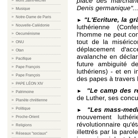
place des marchan
Mont Saint-Michel
Denis germanique"..
Musique
Notre-Dame de Paris
"L'Ecriture, la grâ
►
Nouvelle-Calédonie
luthérienne (Conf
l'homme ne peut cont
Oecuménisme
tout de la miséricor
ONU
déplacement d'acc
Otan
avalanche en déclara
Pacifique
future ambiguité 
Pape François
luthériens) - et en 
Pape François
des papes à travers l
PAPE LÉON XIV
"Le camp des ré
►
Patrimoine
de Luther, ses concur
Planète chrétienne
"Les mass-medi
Politique
►
mouvement luthér
Proche-Orient
révolutionnaire qu'é
Religions
illettrés par la paro
Réseaux "sociaux"