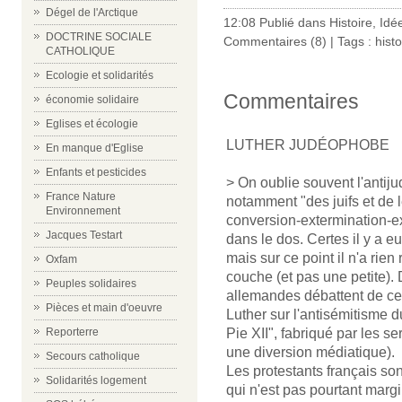
Dégel de l'Arctique
12:08 Publié dans
Histoire
,
Idé
DOCTRINE SOCIALE
Commentaires (8)
| Tags :
histo
CATHOLIQUE
Ecologie et solidarités
Commentaires
économie solidaire
Eglises et écologie
LUTHER JUDÉOPHOBE
En manque d'Eglise
Enfants et pesticides
> On oublie souvent l'antiju
France Nature
notamment "des juifs et de 
Environnement
conversion-extermination-ex
Jacques Testart
dans le dos. Certes il y a eu
mais sur ce point il n'a rie
Oxfam
couche (et pas une petite). 
Peuples solidaires
allemandes débattent de cet
Pièces et main d'oeuvre
Luther sur l'antisémitisme d
Pie XII", fabriqué par les se
Reporterre
une diversion médiatique).
Secours catholique
Les protestants français son
Solidarités logement
qui n'est pas pourtant margin