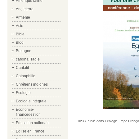
Amérique latine
Angleterre
Arménie
Asie
Bible
Blog
Bretagne
cardinal Tagle
Caritatif
Cathophilie
Chrétiens indignés
Ecologie
Ecologie intégrale
Economie-
financegestion
10:33 Publié dans
Ecologie
,
Pape Franço
Education nationale
Eglise en France