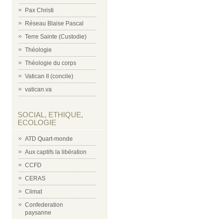
Pax Christi
Réseau Blaise Pascal
Terre Sainte (Custodie)
Théologie
Théologie du corps
Vatican II (concile)
vatican.va
SOCIAL, ETHIQUE,
ECOLOGIE
ATD Quart-monde
Aux captifs la libération
CCFD
CERAS
Climat
Confederation
paysanne