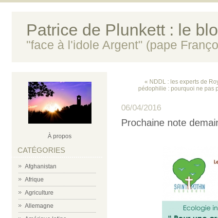
Patrice de Plunkett : le bl
"face à l'idole Argent" (pape Franço
« NDDL : les experts de Roy
pédophilie : pourquoi ne pas p
06/04/2016
Prochaine note demain
À propos
CATÉGORIES
Afghanistan
Afrique
Agriculture
Allemagne