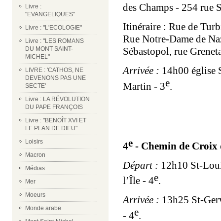
des Champs - 254 rue S
Livre :
"EVANGELIQUES"
Itinéraire : Rue de Turb
Livre : "L'ECOLOGIE"
Rue Notre-Dame de Naz
Livre : "LES ROMANS
DU MONT SAINT-
Sébastopol, rue Greneta
MICHEL"
Arrivée :
14h00 église 
LIVRE : 'CATHOS, NE
DEVENONS PAS UNE
e
Martin - 3
.
SECTE'
Livre : LA RÉVOLUTION
DU PAPE FRANÇOIS
Livre : "BENOÎT XVI ET
LE PLAN DE DIEU"
e
Loisirs
4
- Chemin de Croix d
Macron
Départ :
12h10 St-Louis
Médias
e
l’Île - 4
.
Mer
Moeurs
Arrivée :
13h25 St-Gerva
Monde arabe
e
- 4
.