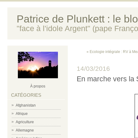
Patrice de Plunkett : le bl
"face à l'idole Argent" (pape Franço
« Ecologie intégrale : RV à M
14/03/2016
En marche vers la
À propos
CATÉGORIES
Afghanistan
Afrique
Agriculture
Allemagne