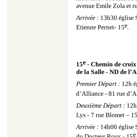
avenue Emile Zola et 
Arrivée :
13h30 église S
e
Etienne Pernet- 15
.
e
15
- Chemin de croix 
de la Salle - ND de l’
Premier Départ :
12h é
d’Alliance - 81 rue d’A
Deuxième Départ :
12h1
Lys - 7 rue Blomet – 1
Arrivée :
14h00 église S
e
du Docteur Roux - 15