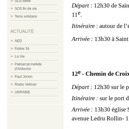
SOS bébé
Départ :
12h30 de Sain
SOS fin de vie
e
11
.
Terre solidaire
Itinéraire
: autour de l’
ACTUALITE
Arrivée :
13h30 à Saint
AED
Fidèle 34
La Vie
Patriarcat melkite
d'Antioche
e
12
- Chemin de Croix
Paul Jorion
Radio Vatican
Départ :
12h30 sur le 
UKRAINE
Itinéraire :
sur le port 
Arrivée :
13h30 église 
avenue Ledru Rollin- 