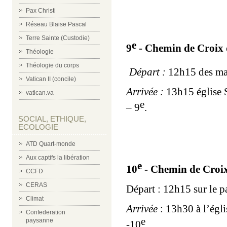
Pax Christi
Réseau Blaise Pascal
Terre Sainte (Custodie)
e
9
- Chemin de Croix d
Théologie
Théologie du corps
Départ :
12h15 des mar
Vatican II (concile)
Arrivée :
13h15 église S
vatican.va
e
– 9
.
SOCIAL, ETHIQUE,
ECOLOGIE
ATD Quart-monde
Aux captifs la libération
e
10
- Chemin de Croix
CCFD
CERAS
Départ : 12h15 sur le p
Climat
Arrivée
: 13h30 à l’égl
Confederation
e
paysanne
-10
.