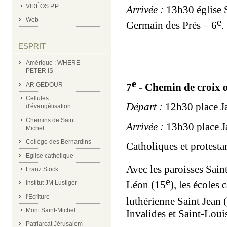
VIDÉOS P.P.
Arrivée :
13h30 église S
e
Web
Germain des Prés – 6
.
ESPRIT
Amérique : WHERE
PETER IS
e
7
- Chemin de croix
AR GEDOUR
Cellules
Départ :
12h30 place J
d'évangélisation
Chemins de Saint
Arrivée :
13h30 place J
Michel
Collège des Bernardins
Catholiques et protesta
Eglise catholique
Avec les paroisses Sain
Franz Stock
e
Léon (15
), les écoles 
Institut JM Lustiger
l'Ecriture
luthérienne Saint Jean 
Mont Saint-Michel
Invalides et Saint-Louis
Patriarcat Jérusalem