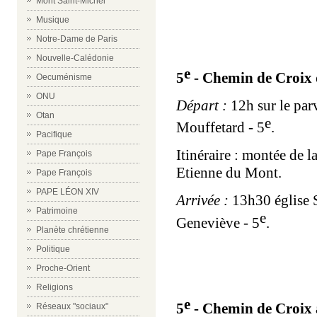
Mont Saint-Michel
Musique
Notre-Dame de Paris
Nouvelle-Calédonie
e
5
- Chemin de Croix 
Oecuménisme
ONU
Départ :
12h sur le par
Otan
e
Mouffetard - 5
.
Pacifique
Itinéraire : montée de l
Pape François
Etienne du Mont.
Pape François
PAPE LÉON XIV
Arrivée :
13h30 église S
Patrimoine
e
Geneviève - 5
.
Planète chrétienne
Politique
Proche-Orient
Religions
e
5
- Chemin de Croix a
Réseaux "sociaux"