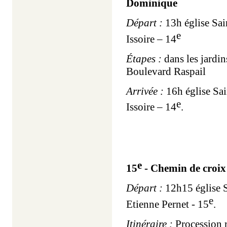
Dominique
Départ :
13h église Sai
e
Issoire – 14
Étapes :
dans les jardi
Boulevard Raspail
Arrivée :
16h église Sa
e
Issoire – 14
.
e
15
- Chemin de croix 
Départ :
12h15 église S
e
Etienne Pernet - 15
.
Itinéraire :
Procession r