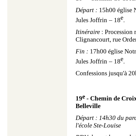
Départ :
15h00 église N
e
Jules Joffrin
– 18
.
Itinéraire
: Procession 
Clignancourt, rue Orde
Fin :
17h00 église Notr
e
Jules Joffrin
– 18
.
Confessions jusqu'à 20
e
19
- Chemin de Croix
Belleville
Départ : 14h30 du parc
l'école Ste-Louise