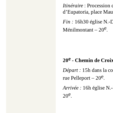
Itinéraire
: Procession 
d’Eupatoria, place Mau
Fin :
16h30 église N.-D.
e
Ménilmontant – 20
.
e
20
- Chemin de Croi
Départ :
15h dans la co
e
rue Pelleport – 20
.
Arrivée :
16h église N.-
e
20
.