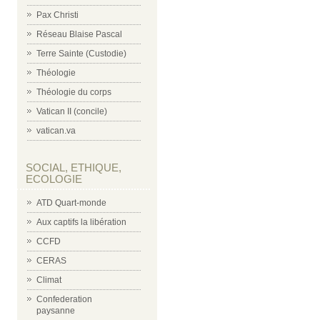
Pax Christi
Réseau Blaise Pascal
Terre Sainte (Custodie)
Théologie
Théologie du corps
Vatican II (concile)
vatican.va
SOCIAL, ETHIQUE,
ECOLOGIE
ATD Quart-monde
Aux captifs la libération
CCFD
CERAS
Climat
Confederation
paysanne