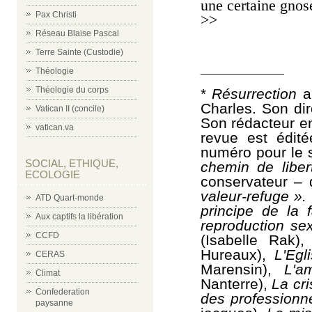
une certaine gnos
Pax Christi
>>
Réseau Blaise Pascal
Terre Sainte (Custodie)
_______________
Théologie
Théologie du corps
*
Résurrection
Charles. Son dir
Vatican II (concile)
Son rédacteur e
vatican.va
revue est édité
numéro pour le s
SOCIAL, ETHIQUE,
chemin
de libe
ECOLOGIE
conservateur –
q
valeur-refuge ».
ATD Quart-monde
principe de la f
Aux captifs la libération
reproduction se
CCFD
(Isabelle Rak),
Hureaux),
L'Egli
CERAS
Marensin),
L'a
Climat
Nanterre),
La cri
Confederation
des professionn
paysanne