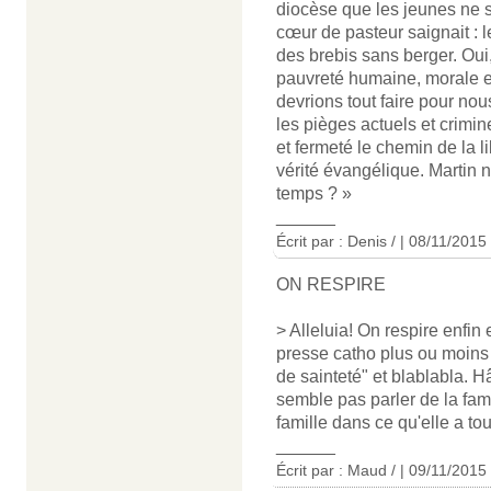
diocèse que les jeunes ne 
cœur de pasteur saignait :
des brebis sans berger. Oui
pauvreté humaine, morale et
devrions tout faire pour nou
les pièges actuels et crimin
et fermeté le chemin de la l
vérité évangélique. Martin n
temps ? »
______
Écrit par : Denis / | 08/11/2015
ON RESPIRE
> Alleluia! On respire enfin
presse catho plus ou moins i
de sainteté" et blablabla. Hâ
semble pas parler de la fami
famille dans ce qu'elle a tou
______
Écrit par : Maud / | 09/11/2015