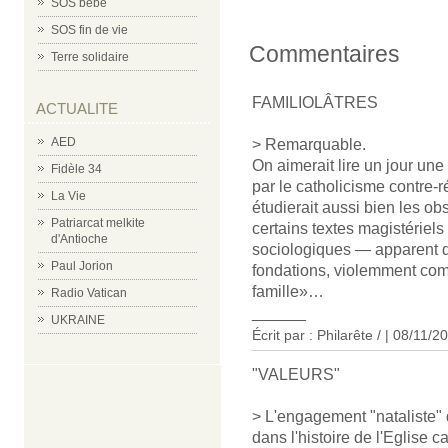
SOS bébé
SOS fin de vie
Commentaires
Terre solidaire
FAMILIOLÂTRES
ACTUALITE
AED
> Remarquable.
On aimerait lire un jour une
Fidèle 34
par le catholicisme contre-
La Vie
étudierait aussi bien les obs
Patriarcat melkite
certains textes magistériels
d'Antioche
sociologiques — apparent d
Paul Jorion
fondations, violemment comb
famille»…
Radio Vatican
______
UKRAINE
Écrit par :
Philarête /
| 08/11/2
"VALEURS"
> L'engagement "nataliste"
dans l'histoire de l'Eglise 