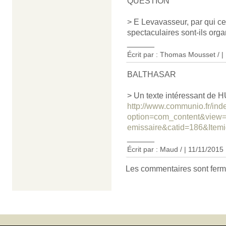
QUESTION
> E Levavasseur, par qui c
spectaculaires sont-ils organ
______
Écrit par : Thomas Mousset / |
BALTHASAR
> Un texte intéressant de H
http://www.communio.fr/ind
option=com_content&view=
emissaire&catid=186&Item
______
Écrit par : Maud / | 11/11/2015
Les commentaires sont ferm