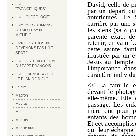
David, celle de 
Livre :
"EVANGELIQUES"
par un départ ou
antérieures. Le
Livre : "L'ECOLOGIE"
carrière par une 
Livre : "LES ROMANS
les siens (sa
« fa
DU MONT SAINT-
parenté exact d
MICHEL"
retenir, en vain [
LIVRE : 'CATHOS, NE
cette sainte fam
DEVENONS PAS UNE
SECTE'
illustrée par un 
Jésus au Temple. 
Livre : LA RÉVOLUTION
DU PAPE FRANÇOIS
l'importance dan
caractère individu
Livre : "BENOÎT XVI ET
LE PLAN DE DIEU"
<< La famille es
Loisirs
devant le photog
Macron
elle-même. Elle 
passage. Les enfa
Médias
mère ont pour p
Mer
enfants des hom
Moeurs
Et cet accompliss
Monde arabe
qui leur échappe 