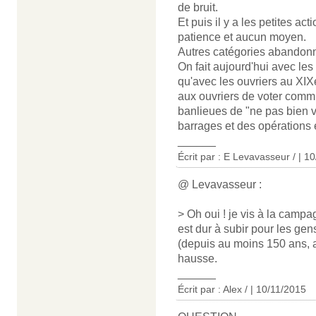
de bruit.
Et puis il y a les petites a
patience et aucun moyen.
Autres catégories abandonn
On fait aujourd'hui avec le
qu'avec les ouvriers au XIX
aux ouvriers de voter comm
banlieues de "ne pas bien 
barrages et des opérations 
______
Écrit par : E Levavasseur / | 1
@ Levavasseur :
> Oh oui ! je vis à la campag
est dur à subir pour les gens
(depuis au moins 150 ans, a
hausse.
______
Écrit par : Alex / | 10/11/2015