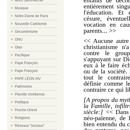
enfants de décou
Mont Saint-Michel
entièrement singu
Musique
l'éducation. Et
Notre-Dame de Paris
césure, éventue
vocation en caus
Nouvelle-Calédonie
parents... >>
Oecuménisme
<< Aucune autre 
ONU
christianisme n'
Otan
contre le groupe
Pacifique
s'appuyant sur D
Pape François
eux à le faire é
ou de la société.
Pape François
tout le contrai
PAPE LÉON XIV
définie comme le
Patrimoine
contraire ce qui li
Planète chrétienne
[A propos du myth
Politique
la Famille, infil
Proche-Orient
siècle:]
<< Dans c
néo-païenne, de l
Religions
bien entendu du c
Réseaux "sociaux"