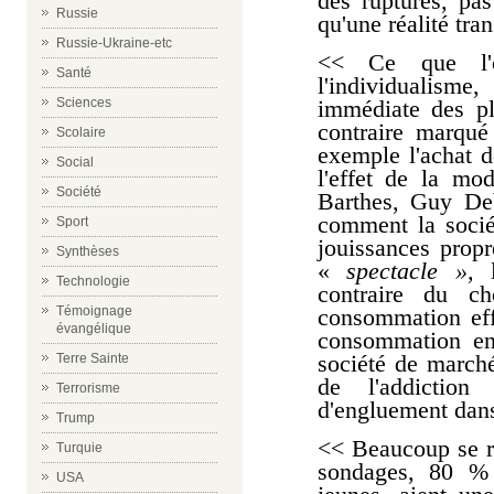
des ruptures, pas
Russie
qu'une réalité tran
Russie-Ukraine-etc
<< Ce que l'o
Santé
l'individualisme
Sciences
immédiate des pla
contraire marqué
Scolaire
exemple l'achat d
Social
l'effet de la mo
Société
Barthes, Guy De
comment la soci
Sport
jouissances prop
Synthèses
«
spectacle »,
l
Technologie
contraire du ch
Témoignage
consommation eff
évangélique
consommation en 
société de marché
Terre Sainte
de l'addictio
Terrorisme
d'engluement dans
Trump
<< Beaucoup se ré
Turquie
sondages, 80 % 
USA