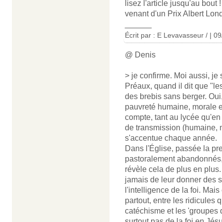
lisez l'article jusqu'au bout !
venant d'un Prix Albert Lon
______
Écrit par : E Levavasseur / | 0
@ Denis
> je confirme. Moi aussi, je
Préaux, quand il dit que "
des brebis sans berger. Oui
pauvreté humaine, morale et
compte, tant au lycée qu'en 
de transmission (humaine, mor
s'accentue chaque année.
Dans l'Église, passée la p
pastoralement abandonnés,
révèle cela de plus en plus.
jamais de leur donner des s
l'intelligence de la foi. Ma
partout, entre les ridicules
catéchisme et les 'groupes 
surtout pas de la foi en Jésu