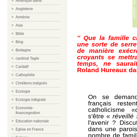
Amérique latine
Angleterre
Arménie
Asie
Bible
'' Que la famille 
Blog
une sorte de serre
de manière exécra
Bretagne
croyants se mettra
cardinal Tagle
temps, ne saurai
Caritatif
Roland Hureaux da
Cathophilie
Chrétiens indignés
Ecologie
On se demande
Ecologie intégrale
français reste
Economie-
catholicisme
«
financegestion
s'être
« réveillé 
l'avenir ? Disc
Education nationale
dans une paroiss
Eglise en France
nombre de famil