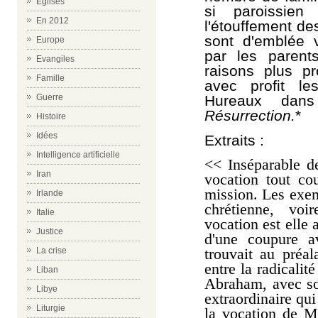
Eglises
si
paroissie
En 2012
l'étouffement de
sont d'emblée
Europe
par les parent
Evangiles
raisons plus pr
Famille
avec profit l
Hureaux dan
Guerre
Résurrection.
*
Histoire
Idées
Extraits :
Intelligence artificielle
<< Inséparable d
Iran
vocation tout co
mission. Les exem
Irlande
chrétienne, voi
Italie
vocation est elle 
Justice
d'une coupure a
trouvait au préal
La crise
entre la radicali
Liban
Abraham, avec son
Libye
extraordinaire qui
Liturgie
la vocation de M