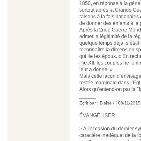
1850, en réponse à la génér
surtout après la Grande Gue
raisons à la fois nationale
de donner des enfants à la pa
Après la 2nde Guerre Mondia
admet la légitimité de la ré
quelque temps déjà, s’était
reconnaître la dimension spi
qui lie les époux. « En reche
Pie XII, les couples ne font
leur a donné. »
Mais cette façon d’envisage
restée marginale dans l’Egl
Alors qu’entend-on par la "fa
______
Écrit par : Blaise / | 08/11/2015
ÉVANGÉLISER
> A l'occasion du dernier s
caractère inadéquat de la fo