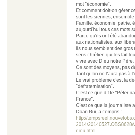
mot "économie".
Et comment doit-on gérer ce
sont les siennes, ensemble
Famille, économie, patrie, é
aujourd'hui tous ces mots 
Parce qu'ils ont été abando
aux nationalistes, aux libér
Ils nous semblent des gros 
sens chrétien qui les fait t
vivre avec Dieu notre Père.
Ce sont des moyens, pas de
Tant qu'on ne l'aura pas à l
Le vrai problème c'est la dé
"défraternisation".
C'est ce que dit le "Pélerin
France".
C'est ce que la journaliste
Doan Bui, a compris :
http://tempsreel.nouvelobs.
2014/20140527.OBS8628/vote
dieu.html