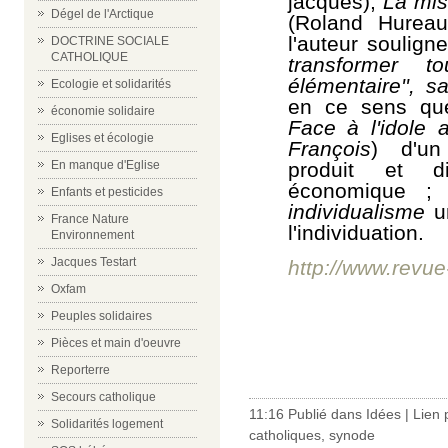
jacques),
La mis
Dégel de l'Arctique
(Roland Hureaux
l'auteur soulig
DOCTRINE SOCIALE
CATHOLIQUE
transformer t
élémentaire'', s
Ecologie et solidarités
en ce sens que
économie solidaire
Face à l'idole 
Eglises et écologie
François
) d'
produit et d
En manque d'Eglise
économique ;
Enfants et pesticides
individualisme
u
France Nature
l'individuation.
Environnement
Jacques Testart
http://www.revue
Oxfam
Peuples solidaires
Pièces et main d'oeuvre
Reporterre
Secours catholique
11:16 Publié dans
Idées
|
Lien
Solidarités logement
catholiques
,
synode