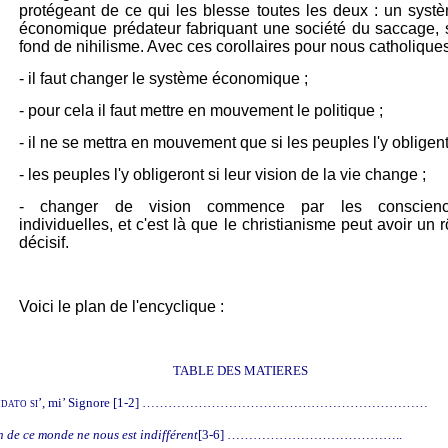
protégeant de ce qui les blesse toutes les deux : un syst
économique prédateur
fabriquant
une société
du saccage, 
fond de nihilisme. Avec ces corollaires pour nous catholiques
- il faut changer le système économique ;
- pour cela il faut mettre en mouvement le politique ;
- il ne se mettra en mouvement que si les peuples l'y obligent
- les peuples l'y obligeront si leur vision de la vie change ;
- changer de vision commence par les conscien
individuelles, et c'est là que le christianisme peut avoir un r
décisif.
Voici le plan de l'encyclique :
TABLE DES MATIERES
dato si’,
mi’ Signore
[1-2] …………………………………………………………
n de ce monde ne nous est indifférent
[3-6] …………………………………..