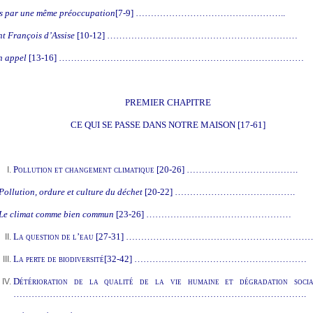
s par une même préoccupation
[7-9] …………………………………………..
nt François d’Assise
[
10-12] ………………………………………………………
 appel
[
13-16] ………………………………………………………………………
PREMIER CHAPITRE
CE QUI SE PASSE DANS NOTRE MAISON [
17-61]
Pollution et changement climatique
[20-26] ……………………………….
Pollution, ordure et culture du déchet
[20-22] ………………………………….
Le climat comme bien commun
[23-26] …………………………………………
La question de l’eau
[27-31] ……………………………………………………
La perte de biodiversité
[32-42] …………………………………………………
Détérioration de la qualité de la vie humaine et dégradation socia
…………………………………………………………………………………….