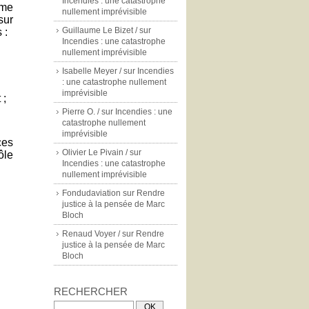
Incendies : une catastrophe
ème
nullement imprévisible
sur
Guillaume Le Bizet /
sur
 :
Incendies : une catastrophe
nullement imprévisible
Isabelle Meyer /
sur
Incendies
: une catastrophe nullement
imprévisible
 ;
Pierre O. /
sur
Incendies : une
catastrophe nullement
imprévisible
ces
Olivier Le Pivain /
sur
ôle
Incendies : une catastrophe
nullement imprévisible
Fondudaviation
sur
Rendre
justice à la pensée de Marc
Bloch
Renaud Voyer /
sur
Rendre
justice à la pensée de Marc
Bloch
RECHERCHER