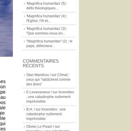
'Magnifica humanitas' (5) :
défis théologiques...
'Magnifica humanitas' (4) :
l'Eglise, l'IA et...
'Magnifica humanitas' (3) :
"Que sommes-nous en...
"Magnifica humanitas" (2) : le
pape, défenseur...
COMMENTAIRES
RÉCENTS
Stan Mandrou /
sur
Climat :
ceux qui "rabâchent comme
ses
des ânes"
-on
ape
E Levavasseur /
sur
Incendies
»
au
: une catastrophe nullement
imprévisible
pos
ale
B.H. /
sur
Incendies : une
gie
catastrophe nullement
èle
imprévisible
qui
Olivier Le Pivain /
sur
les