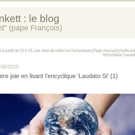
kett : le blog
ent" (pape François)
ci à partir de 12 h 15, une série de notes sur l'encyclique
|
Page d'accueil
|
Notre joi
l'encyclique 'Laudat
/06/2015
tre joie en lisant l'encyclique 'Laudato Si' (1)