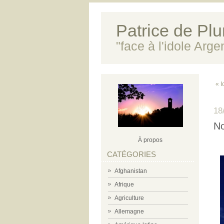
Patrice de Plun
"face à l'idole Arg
« I
18
No
À propos
CATÉGORIES
Afghanistan
Afrique
Agriculture
Allemagne