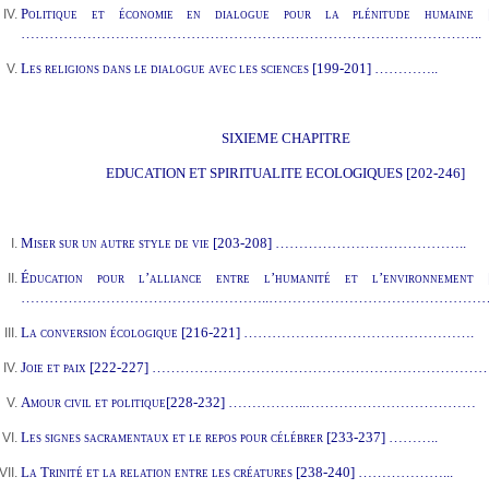
Politique et économie en dialogue pour la plénitude humaine
[
……………………………………………………………………………………..
Les religions dans le dialogue avec les sciences
[199-201] …………..
SIXIEME CHAPITRE
EDUCATION ET SPIRITUALITE ECOLOGIQUES [202-246]
Miser sur un autre style de vie
[203-208] …………………………………..
Éducation pour l’alliance entre l’humanité et l’environnement
[
……………………………………………..………………………………………
La conversion écologique
[216-221] ………………………………………….
Joie et paix
[222-227] ……………………………………………………………
Amour civil et politique
[228-232] ……………..………………………………
Les signes sacramentaux et le repos pour célébrer
[233-237] ………..
La Trinité et la relation entre les créatures
[238-240] ………………...