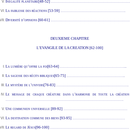
Inégalité planétaire
[48-52] ………………………………………………………
La faiblesse des réactions
[53-59] …………………………………………….
Diversité d’opinions
[60-61] ………………………………………………………
DEUXIEME CHAPITRE
L’EVANGILE DE LA CREATION
[62-100]
La lumière qu’offre la foi
[63-64] ……………………………………………...
La sagesse des récits bibliques
[65-75] ………………………………………..
Le mystère de l’univers
[76-83] ………………………………………………….
Le message de chaque créature dans l’harmonie de toute la création
………………………………………………………………………………….
Une communion universelle
[89-92] ……………………………………………
La destination commune des biens
[93-95] ……………………………………
Le regard de Jésus
[96-100] ………………………………………………………