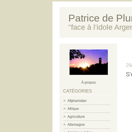
Patrice de Plun
"face à l'idole Arg
29
S'
À propos
CATÉGORIES
Afghanistan
Afrique
Agriculture
Allemagne