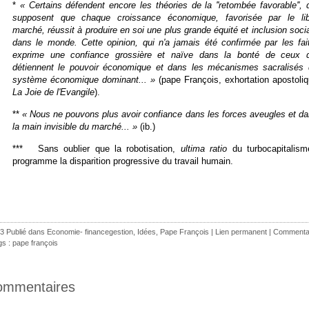
*
« Certains défendent encore les théories de la ''retombée favorable'', 
supposent que chaque croissance économique, favorisée par le lib
marché, réussit à produire en soi une plus grande équité et inclusion soci
dans le monde. Cette opinion, qui n'a jamais été confirmée par les fai
exprime une confiance grossière et naïve dans la bonté de ceux q
détiennent le pouvoir économique et dans les mécanismes sacralisés
système économique dominant... »
(pape François, exhortation apostoli
La Joie de l'Evangile
).
**
«
Nous ne pouvons plus avoir confiance dans les forces aveugles et d
la main invisible du marché... »
(ib.)
*** Sans oublier que la robotisation,
ultima ratio
du turbocapitalism
programme la disparition progressive du travail humain.
3 Publié dans
Economie- financegestion
,
Idées
,
Pape François
|
Lien permanent
|
Commentai
gs :
pape françois
ommentaires