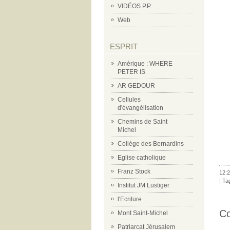
VIDÉOS P.P.
Web
ESPRIT
Amérique : WHERE
PETER IS
AR GEDOUR
Cellules
d'évangélisation
Chemins de Saint
Michel
Collège des Bernardins
Eglise catholique
Franz Stock
12:2
| Ta
Institut JM Lustiger
l'Ecriture
C
Mont Saint-Michel
Patriarcat Jérusalem