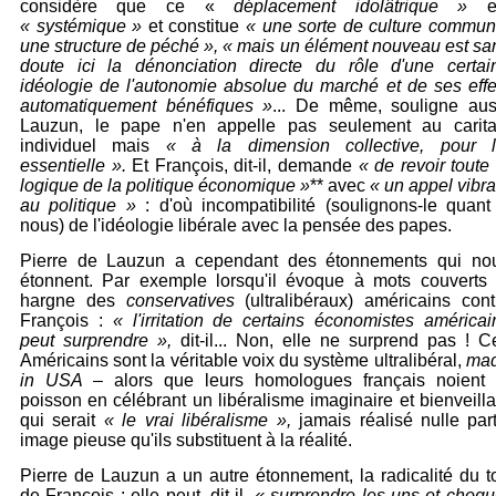
considère que ce «
déplacement idolâtrique »
e
« systémique »
et constitue
« une sorte de culture commun
une structure de péché »,
« mais un élément nouveau est sa
doute ici la dénonciation directe du rôle d'une certai
idéologie de l'autonomie absolue du marché et de ses effe
automatiquement bénéfiques »
... De même, souligne aus
Lauzun, le pape n'en appelle pas seulement au caritat
individuel mais
« à la dimension collective, pour l
essentielle ».
Et François, dit-il, demande
« de revoir toute 
logique de la politique économique »
** avec
« un appel vibra
au politique »
:
d'où incompatibilité
(soulignons-le quant
nous) de l'idéologie libérale avec la pensée des papes.
Pierre de Lauzun a cependant des étonnements qui no
étonnent. Par exemple lorsqu'il évoque à mots couverts 
hargne des
conservatives
(ultralibéraux) américains cont
François :
« l'irritation de certains économistes américai
peut surprendre »,
dit-il... Non, elle ne surprend pas ! C
Américains sont la véritable voix du système ultralibéral,
ma
in USA
– alors que leurs homologues français noient 
poisson en célébrant un libéralisme imaginaire et bienveilla
qui serait
« le vrai libéralisme »,
jamais réalisé nulle part
image pieuse qu'ils substituent à la réalité.
Pierre de Lauzun a un autre étonnement, la radicalité du t
de François : elle peut, dit-il,
« surprendre les uns et choqu