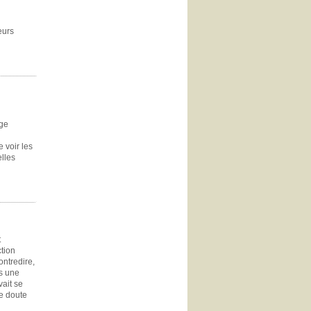
eurs
nge
e voir les
elles
t
ction
ontredire,
ns une
ait se
le doute