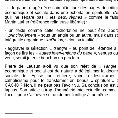
- si le pape a jugé nécessaire d'inclure des pages de critiq
économique et sociale dans une exhortation spirituelle, c'e
qu'il ne sépare pas
« les deux règnes »
comme le faisa
Martin Luther (référence religieuse libérale) ;
- un texte comme cette exhortation ne peut être abor
« principalement »
sous un angle ou un autre, mais dans s
intégralité organique :
kat'holon,
selon sa totalité ;
- aggraver la sélection
« d'angle »
au point de l'étendre à 
façon de lire les
« autres interventions du pape »,
venues ou
venir, serait jeter le bouchon un peu loin...
Pierre de Lauzun a-t-il vu que son rejet de
« l'angle
économique et social est de nature à délégitimer la doctri
sociale de l'Eglise tout entière, voire à désincarner 
catholicisme pour le transformer en bonus « spirituel » 
CAC40 ? Non, il ne peut pas l'avoir vu. Sa conclusion est 
lapsus. Son article a trop d'honnêteté intellectuelle, comme 
l'ai dit, pour s'achever sur un démenti infligé à lui-même.
_______________