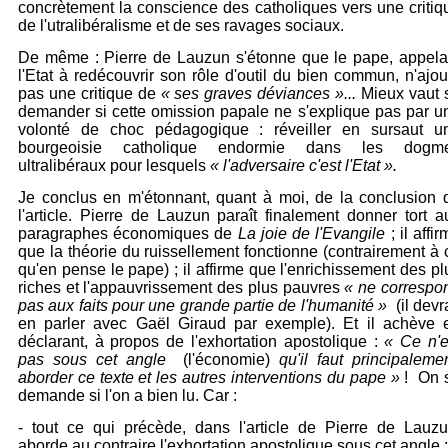
concrètement la conscience des catholiques vers une critiq
de l'utralibéralisme et de ses ravages sociaux.
De même : Pierre de Lauzun s'étonne que le pape, appela
l'Etat à redécouvrir son rôle d'outil du bien commun, n'ajou
pas une critique de
« ses graves déviances »...
Mieux vaut 
demander si cette omission papale ne s'explique pas par u
volonté de choc pédagogique : réveiller en sursaut u
bourgeoisie catholique endormie dans les dogm
ultralibéraux pour lesquels
« l'adversaire c'est l'Etat ».
Je conclus en m'étonnant, quant à moi, de la conclusion 
l'article. Pierre de Lauzun paraît finalement donner tort a
paragraphes économiques de
La joie de l'Evangile
; il affi
que la théorie du ruissellement fonctionne (contrairement à 
qu'en pense le pape) ; il affirme que l'enrichissement des pl
riches et l'appauvrissement des plus pauvres
« ne correspo
pas aux faits pour une grande partie de l'humanité »
(il devr
en parler avec Gaël Giraud par exemple). Et il achève 
déclarant, à propos de l'exhortation apostolique :
«
C
e n'e
pas sous cet angle
(l'économie)
qu'il faut principaleme
aborder ce texte et les autres interventions du pape »
! On 
demande si l'on a bien lu. Car
:
- tout ce qui précède, dans l'article de Pierre de Lauzu
aborde au contraire l'exhortation apostolique sous cet angle ;