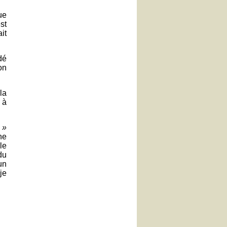
ue
st
it
dé
on
la
 à
 »
ne
le
du
un
je