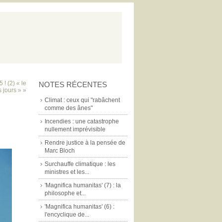
! (2) « le
NOTES RÉCENTES
s jours » »
Climat : ceux qui "rabâchent
comme des ânes"
Incendies : une catastrophe
nullement imprévisible
Rendre justice à la pensée de
Marc Bloch
Surchauffe climatique : les
ministres et les...
'Magnifica humanitas' (7) : la
philosophe et...
'Magnifica humanitas' (6) :
l'encyclique de...