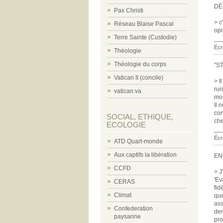
DÉ
Pax Christi
> c
Réseau Blaise Pascal
opi
Terre Sainte (Custodie)
__
Écr
Théologie
Théologie du corps
"S
Vatican II (concile)
> I
rui
vatican.va
mon
Il 
con
SOCIAL, ETHIQUE,
che
ECOLOGIE
__
Écr
ATD Quart-monde
Aux captifs la libération
EN
CCFD
> J
'Ev
CERAS
fid
Climat
que
ass
Confederation
dem
paysanne
pro