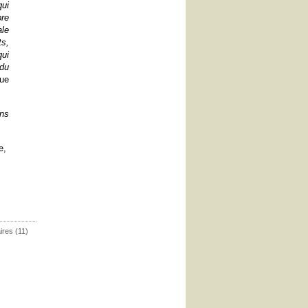
qui
re
ale
ts,
ui
 du
que
ans
e,
res (11)