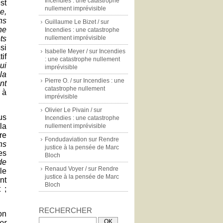
Incendies : une catastrophe
st
nullement imprévisible
e,
ns
Guillaume Le Bizet /
sur
ne
Incendies : une catastrophe
ts
nullement imprévisible
si
Isabelle Meyer /
sur
Incendies
if
: une catastrophe nullement
ui
imprévisible
la
Pierre O. /
sur
Incendies : une
nt
catastrophe nullement
 à
imprévisible
Olivier Le Pivain /
sur
us
Incendies : une catastrophe
la
nullement imprévisible
re
Fondudaviation
sur
Rendre
ns
justice à la pensée de Marc
es
Bloch
de
Renaud Voyer /
sur
Rendre
le
justice à la pensée de Marc
nt
Bloch
 ;
RECHERCHER
on
er