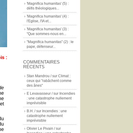
'Magnifica humanitas' (5) :
défis théologiques...
'Magnifica humanitas' (4) :
l'Eglise, l'IA et...
'Magnifica humanitas' (3) :
"Que sommes-nous en...
"Magnifica humanitas" (2) : le
pape, défenseur...
ois
:
COMMENTAIRES
RÉCENTS
Stan Mandrou /
sur
Climat :
ceux qui "rabâchent comme
des ânes"
de
ne
E Levavasseur /
sur
Incendies
ne
: une catastrophe nullement
imprévisible
et
B.H. /
sur
Incendies : une
catastrophe nullement
du
imprévisible
du
Olivier Le Pivain /
sur
pe