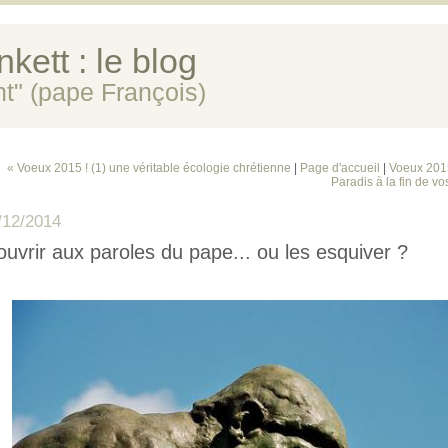
kett : le blog
ent" (pape François)
« Voeux 2015 ! (1) une véritable écologie chrétienne
|
Page d'accueil
|
Voeux 2015 
Paradis à la fin de vo
/12/2014
ouvrir aux paroles du pape... ou les esquiver ?