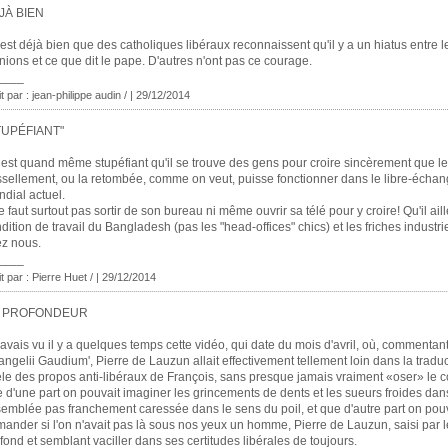
JÀ BIEN
'est déjà bien que des catholiques libéraux reconnaissent qu'il y a un hiatus entre l
nions et ce que dit le pape. D'autres n'ont pas ce courage.
____
it par : jean-philippe audin / | 29/12/2014
TUPÉFIANT"
l est quand même stupéfiant qu'il se trouve des gens pour croire sincèrement que le
ssellement, ou la retombée, comme on veut, puisse fonctionner dans le libre-écha
dial actuel.
ne faut surtout pas sortir de son bureau ni même ouvrir sa télé pour y croire! Qu'il aill
dition de travail du Bangladesh (pas les "head-offices" chics) et les friches industri
z nous.
____
it par : Pierre Huet / | 29/12/2014
 PROFONDEUR
'avais vu il y a quelques temps cette vidéo, qui date du mois d'avril, où, commentan
angelii Gaudium', Pierre de Lauzun allait effectivement tellement loin dans la tradu
èle des propos anti-libéraux de François, sans presque jamais vraiment «oser» le c
 d'une part on pouvait imaginer les grincements de dents et les sueurs froides da
emblée pas franchement caressée dans le sens du poil, et que d'autre part on pouv
ander si l'on n'avait pas là sous nos yeux un homme, Pierre de Lauzun, saisi par 
fond et semblant vaciller dans ses certitudes libérales de toujours.