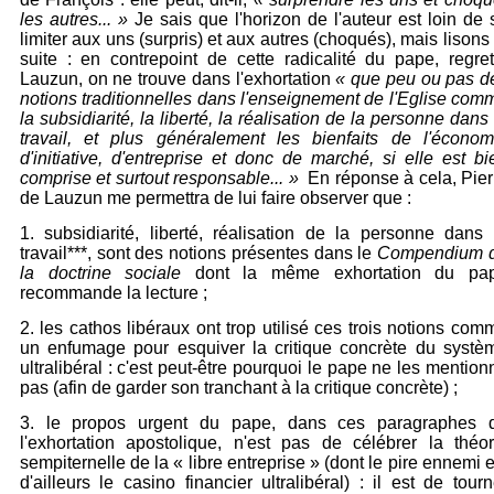
les autres... »
Je sais que l'horizon de l'auteur est loin de 
limiter aux uns (surpris) et aux autres (choqués), mais lisons 
suite : en contrepoint de cette radicalité du pape, regret
Lauzun,
on ne trouve
dans l'exhortation
«
que peu ou pas d
notions traditionnelles dans l'enseignement de l'Eglise com
la subsidiarité, la liberté, la réalisation de la personne dans 
travail, et plus généralement les bienfaits de l'économ
d'initiative, d'entreprise et donc de marché, si elle est bi
comprise et surtout responsable... »
En réponse à cela,
Pier
de Lauzun me permettra de lui faire observer que :
1. subsidiarité, liberté, réalisation de la personne dans 
travail***, sont des notions présentes dans le
Compendium 
la doctrine sociale
dont la même exhortation du pa
recommande la lecture ;
2. les cathos libéraux ont trop utilisé ces trois notions com
un enfumage pour esquiver la critique concrète du systè
ultralibéral : c'est peut-être pourquoi le pape ne les mention
pas (afin de garder son tranchant à la critique concrète) ;
3. le propos urgent du pape, dans ces paragraphes 
l'exhortation apostolique, n'est pas de célébrer la théor
sempiternelle de la « libre entreprise » (dont le pire ennemi e
d'ailleurs le casino financier ultralibéral) : il est de tourn