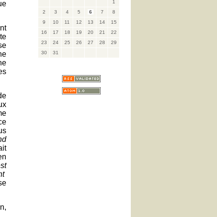
1
ue
2
3
4
5
6
7
8
9
10
11
12
13
14
15
nt
16
17
18
19
20
21
22
te
23
24
25
26
27
28
29
se
ne
30
31
ne
es
de
ux
rme
ce
us
nd
ait
en
st
nt
se
n,